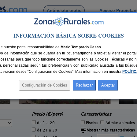
Anúnciate gratis
Acceso Propietar
Busca por pueblo
INFORMACIÓN BÁSICA SOBRE COOKIES
 de Martes
de nuestro portal responsabilidad de
Mario Temprado Casas
.
o de información que se guarda en tu pc, smartphone o tablet al visitar el port
ecesarias para que todo funcione correctamente son las Cookies Técnicas y no ne
rias), personalizadas según tus preferencias y con publicidad ajustada a tus búsq
sactivación desde “Configuración de Cookies”. Más información en nuestra
POLÍTI
Casas Rurales Ordesa
6 pers.
6+3 pers.
25 €
40 €
Belsierre (Huesca)
Sant
e
desde
Precio (€/pers)
Características
de 1 a 20
Piscina
Admite animales
de 21 a 30
Mostrar más características