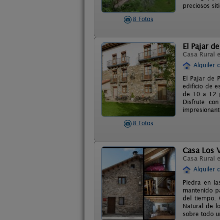
preciosos sit
8 Fotos
El Pajar de
Casa Rural 
Alquiler 
El Pajar de 
edificio de 
de 10 a 12 p
Disfrute co
impresionant
8 Fotos
Casa Los V
Casa Rural 
Alquiler 
Piedra en la
mantenido par
del tiempo.
Natural de l
sobre todo u