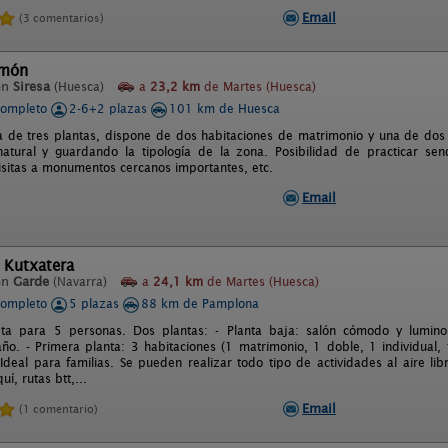
Email
(3 comentarios)
amón
en
Siresa
(Huesca)
a
23,2 km
de Martes (Huesca)
completo
2-6+2 plazas
101 km de Huesca
a de tres plantas, dispone de dos habitaciones de matrimonio y una de do
atural y guardando la tipología de la zona. Posibilidad de practicar se
isitas a monumentos cercanos importantes, etc.
Email
 Kutxatera
en
Garde
(Navarra)
a
24,1 km
de Martes (Huesca)
completo
5 plazas
88 km de Pamplona
ta para 5 personas. Dos plantas: - Planta baja: salón cómodo y lumino
ño. - Primera planta: 3 habitaciones (1 matrimonio, 1 doble, 1 individual, 
Ideal para familias. Se pueden realizar todo tipo de actividades al aire li
uí, rutas btt,...
Email
(1 comentario)