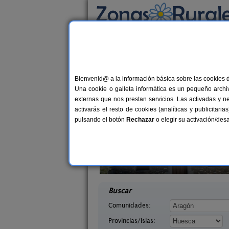
Busca por alojamiento
Alojamientos
>
Aragón
>
Huesca
> Martes
Casas Rurales cerca
Bienvenid@ a la información básica sobre las cookies 
Una cookie o galleta informática es un pequeño archiv
externas que nos prestan servicios. Las activadas y n
activarás el resto de cookies (analíticas y publicita
pulsando el botón
Rechazar
o elegir su activación/de
Herradura
Camping Alquézar
7+2 pers.
40 €
esca)
Alquézar (Huesca)
desde
desd
Buscar
Comunidades:
Provincias/Islas: