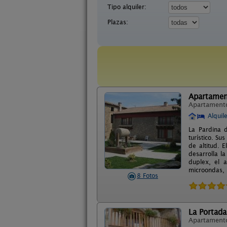
Tipo alquiler:
Plazas:
Apartament
Apartament
Alquil
La Pardina 
turístico. Su
de altitud. 
desarrolla l
duplex, el a
microondas,
8 Fotos
La Portada
Apartament