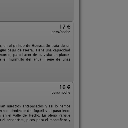
17 €
pers/noche
, en el pirineo de Huesca. Se trata de un
tiguo pajar de Pierra. Tiene una capacidad
torno, para hacer de su visita un placer.
te el murmullo del agua. Tiene de unas
16 €
pers/noche
cían nuestros antepasados y así lo hemos
ernos alrededor del fogaril y el paso lento
s en el Valle de Hecho. En pleno Parque
a el senderista, picos para el montañero y