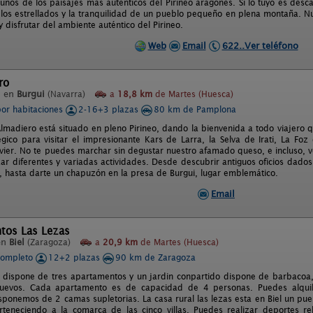
unos de los paisajes más auténticos del Pirineo aragonés. Si lo tuyo es desca
elos estrellados y la tranquilidad de un pueblo pequeño en plena montaña. Nu
 disfrutar del ambiente auténtico del Pirineo.
Web
Email
622..Ver teléfono
ro
l en
Burgui
(Navarra)
a
18,8 km
de Martes (Huesca)
por habitaciones
2-16+3 plazas
80 km de Pamplona
Almadiero está situado en pleno Pirineo, dando la bienvenida a todo viajero 
égico para visitar el impresionante Kars de Larra, la Selva de Irati, La Fo
Javier. No te puedes marchar sin degustar nuestro afamado queso, e incluso, 
zar diferentes y variadas actividades. Desde descubrir antiguos oficios dado
os, hasta darte un chapuzón en la presa de Burgui, lugar emblemático.
Email
tos Las Lezas
en
Biel
(Zaragoza)
a
20,9 km
de Martes (Huesca)
completo
12+2 plazas
90 km de Zaragoza
l dispone de tres apartamentos y un jardin conpartido dispone de barbacoa,
uevos. Cada apartamento es de capacidad de 4 personas. Puedes alquil
ponemos de 2 camas supletorias. La casa rural las lezas esta en Biel un pueb
teneciendo a la comarca de las cinco villas. Puedes realizar deportes rel