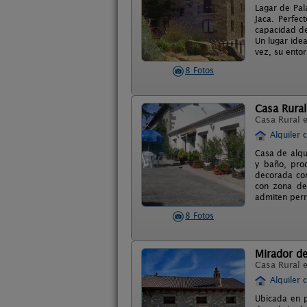
Lagar de Pala
Jaca. Perfec
capacidad de
Un lugar idea
vez, su ento
8 Fotos
Casa Rural
Casa Rural 
Alquiler 
Casa de alqu
y baño, prod
decorada con
con zona de
admiten perr
8 Fotos
Mirador de
Casa Rural 
Alquiler 
Ubicada en p