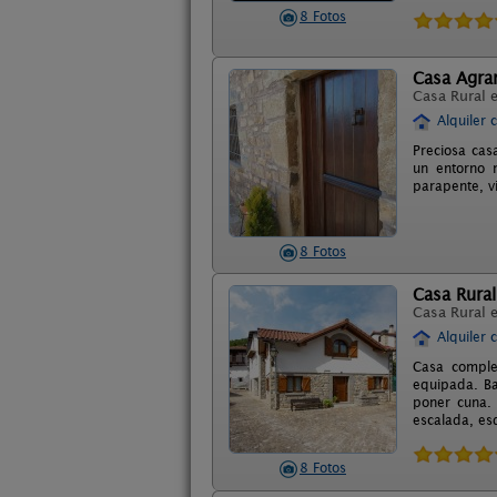
8 Fotos
Casa Agr
Casa Rural 
Alquiler 
Preciosa cas
un entorno n
parapente, v
8 Fotos
Casa Rural
Casa Rural 
Alquiler 
Casa comple
equipada. Ba
poner cuna. 
escalada, esq
8 Fotos