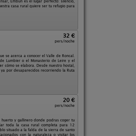
nsar, Embún es el lugar perfecto: silencio,
estra casa rural quiere ser tu refugio para
32 €
pers/noche
que se acerca a conocer el Valle de Roncal.
z de Lumbier o el Monasterio de Leire y el
ver cómo se elabora. Desde nuestro hostal,
s ya por desaparecidos recorriendo la Ruta
20 €
pers/noche
 huerto y gallinero donde podras coger tu
ar toda la casa rural completa para 12
lo situado a la falda de la sierra de santo
acionados con la naturaleza o visitar los