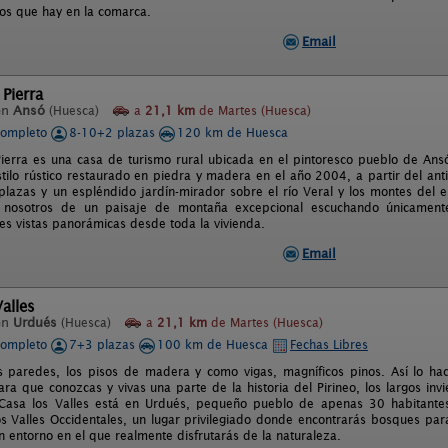
ios que hay en la comarca.
Email
 Pierra
en
Ansó
(Huesca)
a
21,1 km
de Martes (Huesca)
completo
8-10+2 plazas
120 km de Huesca
Pierra es una casa de turismo rural ubicada en el pintoresco pueblo de Ansó
estilo rústico restaurado en piedra y madera en el año 2004, a partir del an
lazas y un espléndido jardín-mirador sobre el río Veral y los montes del en
n nosotros de un paisaje de montaña excepcional escuchando únicamen
es vistas panorámicas desde toda la vivienda.
Email
alles
en
Urdués
(Huesca)
a
21,1 km
de Martes (Huesca)
completo
7+3 plazas
100 km de Huesca
Fechas Libres
s paredes, los pisos de madera y como vigas, magníficos pinos. Así lo ha
a que conozcas y vivas una parte de la historia del Pirineo, los largos invi
 Casa los Valles está en Urdués, pequeño pueblo de apenas 30 habitante
os Valles Occidentales, un lugar privilegiado donde encontrarás bosques par
n entorno en el que realmente disfrutarás de la naturaleza.