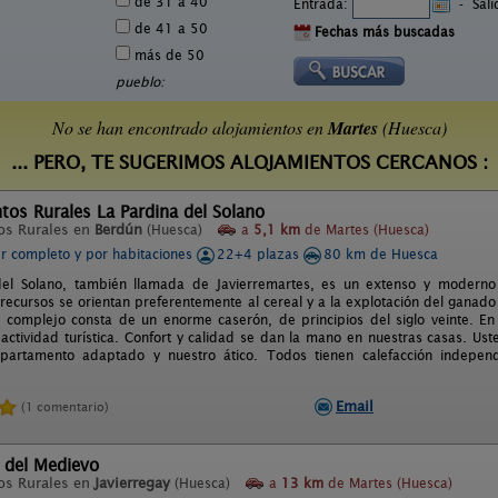
de 31 a 40
Entrada:
-
Sal
de 41 a 50
Fechas más buscadas
más de 50
pueblo:
No se han encontrado alojamientos en
Martes
(Huesca)
... PERO, TE SUGERIMOS ALOJAMIENTOS CERCANOS :
os Rurales La Pardina del Solano
os Rurales en
Berdún
(Huesca)
a
5,1 km
de Martes (Huesca)
er completo y por habitaciones
22+4 plazas
80 km de Huesca
del Solano, también llamada de Javierremartes, es un extenso y modern
s recursos se orientan preferentemente al cereal y a la explotación del ganado
El complejo consta de un enorme caserón, de principios del siglo veinte. En
a actividad turística. Confort y calidad se dan la mano en nuestras casas. Us
partamento adaptado y nuestro ático. Todos tienen calefacción independi
Email
(1 comentario)
 del Medievo
os Rurales en
Javierregay
(Huesca)
a
13 km
de Martes (Huesca)