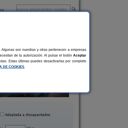
ios
-
al. Algunas son nuestras y otras pertenecen a empresas
cesitan de tu autorización. Al pulsar el botón
Aceptar
uedas. Estas últimas puedes desactivarlas por completo
CA DE COOKIES
.
El Chalé de Sopena
Casa Martín
5 pers.
20 €
aliestra y San Quílez (Huesca)
Sarvisé (Huesca)
desde
Adaptada a discapacitados