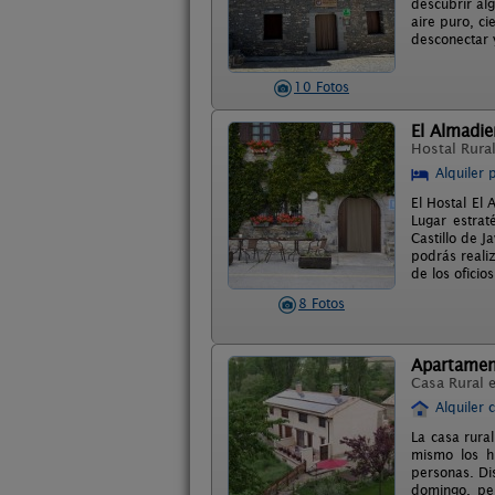
descubrir alg
aire puro, ci
desconectar y
10 Fotos
El Almadie
Hostal Rura
Alquiler 
El Hostal El 
Lugar estrat
Castillo de 
podrás reali
de los ofici
8 Fotos
Apartamen
Casa Rural 
Alquiler 
La casa rura
mismo los h
personas. Dis
domingo, per