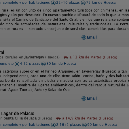
er completo y por habitaciones
22+10 plazas
75 km de Huesca
 rural es un conjunto de cinco apartamentos turísticos con chimenea, en las
ico y aún por descubrir. En nuestro pueblo disfrutará de todo lo que la mon
ansi-ta el Camino de Santiago y del Santo Grial, y en los que relajarse conte
odo tipo de actividades de naturaleza, culturales y tradicionales. La P
entos rurales..., son todo un conjunto de servi-cios, concebidos para descan
Email
al
os Rurales en
Javierregay
(Huesca)
a
13 km
de Martes (Huesca)
completo
4-12 plazas
80 km de Huesca
e categoría superior en el Pirineo Aragonés, en Javierregay (Huesca) a ta
 independientes, cada uno de ellos tiene salón –cocina, baño y dos habitac
ua borda rehabilitada en piedra y madera con las características propias 
 tienen el nombre de lugares emblemáticos, dentro del Parque Natural de Los
nsó: Aguas Tuertas, Acher y Selva de Oza.
Email
 Lagar de Palacio
en
Santa Cilia de Jaca
(Huesca)
a
14,5 km
de Martes (Huesca)
er completo y por habitaciones
2-16+2 plazas
90 km de Huesca