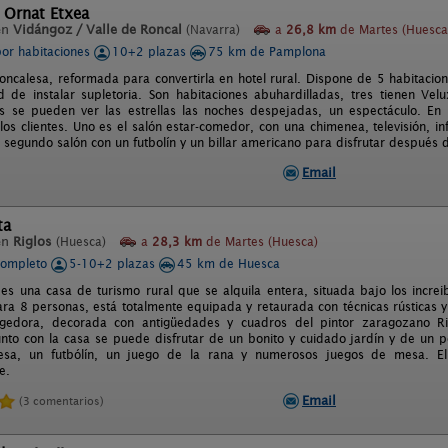
 Ornat Etxea
en
Vidángoz / Valle de Roncal
(Navarra)
a
26,8 km
de Martes (Huesca
por habitaciones
10+2 plazas
75 km de Pamplona
roncalesa, reformada para convertirla en hotel rural. Dispone de 5 habitaci
ad de instalar supletoria. Son habitaciones abuhardilladas, tres tienen V
s se pueden ver las estrellas las noches despejadas, un espectáculo. En
los clientes. Uno es el salón estar-comedor, con una chimenea, televisión, i
 segundo salón con un futbolín y un billar americano para disfrutar después d
Email
ta
en
Riglos
(Huesca)
a
28,3 km
de Martes (Huesca)
completo
5-10+2 plazas
45 km de Huesca
es una casa de turismo rural que se alquila entera, situada bajo los increi
ra 8 personas, está totalmente equipada y retaurada con técnicas rústicas
ogedora, decorada con antigüedades y cuadros del pintor zaragozano Ri
Junto con la casa se puede disfrutar de un bonito y cuidado jardín y de un 
sa, un futbólín, un juego de la rana y numerosos juegos de mesa. El
e.
Email
(3 comentarios)