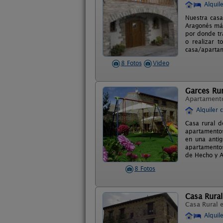
Alquil
Nuestra casa
Aragonés mág
por donde tr
o realizar t
casa/apartam
8 Fotos
Video
Garces Rur
Apartament
Alquiler 
Casa rural d
apartamentos
en una antig
apartamentos
de Hecho y A
8 Fotos
Casa Rural
Casa Rural 
Alquil