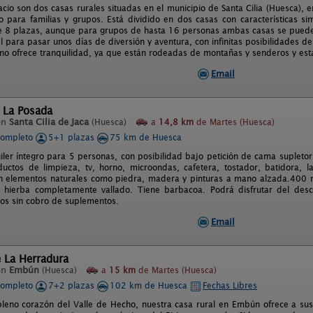
cio son dos casas rurales situadas en el municipio de Santa Cilia (Huesca), 
to para familias y grupos. Está dividido en dos casas con características s
 8 plazas, aunque para grupos de hasta 16 personas ambas casas se pueden 
l para pasar unos días de diversión y aventura, con infinitas posibilidades de
rno ofrece tranquilidad, ya que están rodeadas de montañas y senderos y está
Email
 La Posada
en
Santa Cilia de Jaca
(Huesca)
a
14,8 km
de Martes (Huesca)
completo
5+1 plazas
75 km de Huesca
iler íntegro para 5 personas, con posibilidad bajo petición de cama suplet
uctos de limpieza, tv, horno, microondas, cafetera, tostador, batidora, l
 elementos naturales como piedra, madera y pinturas a mano alzada.400 m 
 hierba completamente vallado. Tiene barbacoa. Podrá disfrutar del des
os sin cobro de suplementos.
Email
 La Herradura
en
Embún
(Huesca)
a
15 km
de Martes (Huesca)
completo
7+2 plazas
102 km de Huesca
Fechas Libres
leno corazón del Valle de Hecho, nuestra casa rural en Embún ofrece a sus 