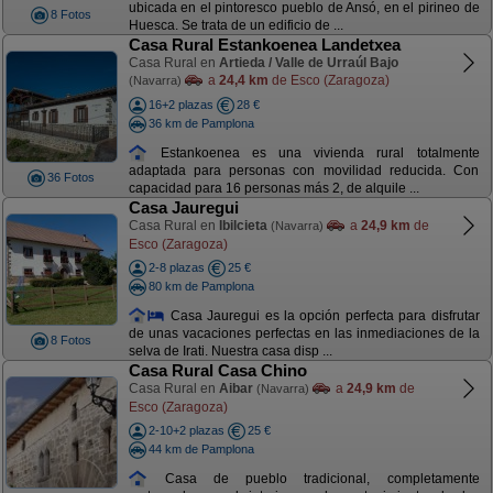
ubicada en el pintoresco pueblo de Ansó, en el pirineo de
8 Fotos
Huesca. Se trata de un edificio de ...
Casa Rural Estankoenea Landetxea
Casa Rural en
Artieda / Valle de Urraúl Bajo
a
24,4 km
de Esco (Zaragoza)
(Navarra)
16+2 plazas
28 €
36 km de Pamplona
Estankoenea es una vivienda rural totalmente
adaptada para personas con movilidad reducida. Con
36 Fotos
capacidad para 16 personas más 2, de alquile ...
Casa Jauregui
Casa Rural en
Ibilcieta
a
24,9 km
de
(Navarra)
Esco (Zaragoza)
2-8 plazas
25 €
80 km de Pamplona
Casa Jauregui es la opción perfecta para disfrutar
de unas vacaciones perfectas en las inmediaciones de la
8 Fotos
selva de Irati. Nuestra casa disp ...
Casa Rural Casa Chino
Casa Rural en
Aibar
a
24,9 km
de
(Navarra)
Esco (Zaragoza)
2-10+2 plazas
25 €
44 km de Pamplona
Casa de pueblo tradicional, completamente