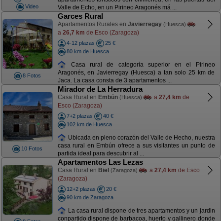
Video
Valle de Echo, en un Pirineo Aragonés má ...
Garces Rural
Apartamentos Rurales en
Javierregay
(Huesca)
a
26,7 km
de Esco (Zaragoza)
4-12 plazas
25 €
80 km de Huesca
Casa rural de categoría superior en el Pirineo
Aragonés, en Javierregay (Huesca) a tan solo 25 km de
8 Fotos
Jaca. La casa consta de 3 apartamentos ...
Mirador de La Herradura
Casa Rural en
Embún
a
27,4 km
de
(Huesca)
Esco (Zaragoza)
7+2 plazas
40 €
102 km de Huesca
Ubicada en pleno corazón del Valle de Hecho, nuestra
casa rural en Embún ofrece a sus visitantes un punto de
10 Fotos
partida ideal para descubrir al ...
Apartamentos Las Lezas
Casa Rural en
Biel
a
27,4 km
de Esco
(Zaragoza)
(Zaragoza)
12+2 plazas
20 €
90 km de Zaragoza
La casa rural dispone de tres apartamentos y un jardin
conpartido dispone de barbacoa, huerto y gallinero donde