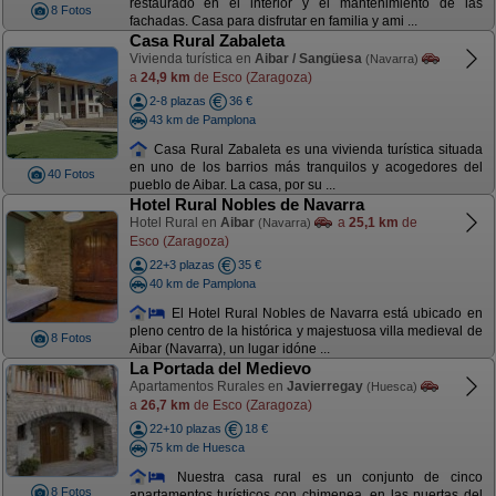
restaurado en el interior y el mantenimiento de las
8 Fotos
fachadas. Casa para disfrutar en familia y ami ...
Casa Rural Zabaleta
Vivienda turística en
Aibar / Sangüesa
(Navarra)
a
24,9 km
de Esco (Zaragoza)
2-8 plazas
36 €
43 km de Pamplona
Casa Rural Zabaleta es una vivienda turística situada
en uno de los barrios más tranquilos y acogedores del
40 Fotos
pueblo de Aibar. La casa, por su ...
Hotel Rural Nobles de Navarra
Hotel Rural en
Aibar
a
25,1 km
de
(Navarra)
Esco (Zaragoza)
22+3 plazas
35 €
40 km de Pamplona
El Hotel Rural Nobles de Navarra está ubicado en
pleno centro de la histórica y majestuosa villa medieval de
8 Fotos
Aibar (Navarra), un lugar idóne ...
La Portada del Medievo
Apartamentos Rurales en
Javierregay
(Huesca)
a
26,7 km
de Esco (Zaragoza)
22+10 plazas
18 €
75 km de Huesca
Nuestra casa rural es un conjunto de cinco
8 Fotos
apartamentos turísticos con chimenea, en las puertas del