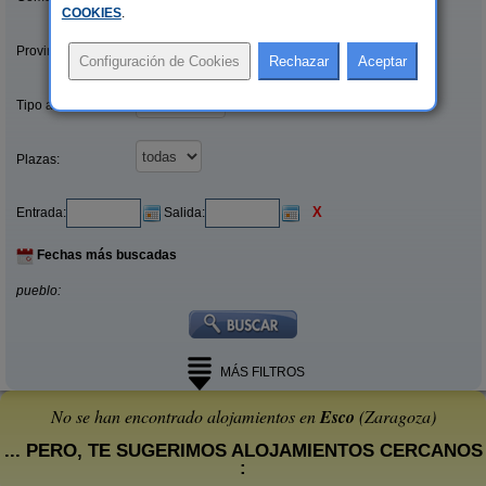
COOKIES
.
Provincias/Islas:
Tipo alquiler:
Plazas:
X
Entrada:
Salida:
Fechas más buscadas
pueblo:
MÁS FILTROS
No se han encontrado alojamientos en
Esco
(Zaragoza)
... PERO, TE SUGERIMOS ALOJAMIENTOS CERCANOS
: