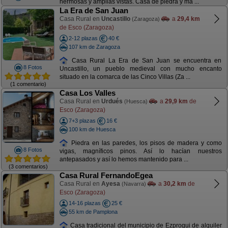
hermosas y amplias vistas. Casa de piedra y ma ...
La Era de San Juan
Casa Rural en
Uncastillo
a
29,4 km
(Zaragoza)
de Esco (Zaragoza)
2-12 plazas
40 €
107 km de Zaragoza
Casa Rural La Era de San Juan se encuentra en
8 Fotos
Uncastillo, un pueblo medieval con mucho encanto
situado en la comarca de las Cinco Villas (Za ...
(1 comentario)
Casa Los Valles
Casa Rural en
Urdués
a
29,9 km
de
(Huesca)
Esco (Zaragoza)
7+3 plazas
16 €
100 km de Huesca
Piedra en las paredes, los pisos de madera y como
8 Fotos
vigas, magníficos pinos. Así lo hacían nuestros
antepasados y así lo hemos mantenido para ...
(3 comentarios)
Casa Rural FernandoEgea
Casa Rural en
Ayesa
a
30,2 km
de
(Navarra)
Esco (Zaragoza)
14-16 plazas
25 €
55 km de Pamplona
Casa tradicional del municipio de Ezprogui de alquiler