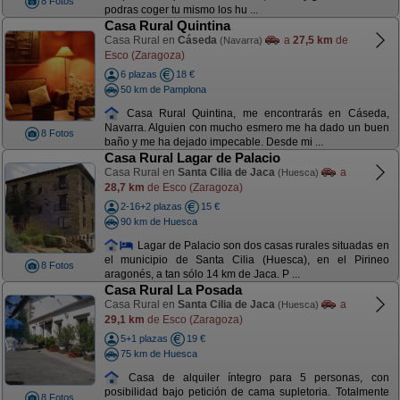
8 Fotos
podras coger tu mismo los hu ...
Casa Rural Quintina
Casa Rural en
Cáseda
a
27,5 km
de
(Navarra)
Esco (Zaragoza)
6 plazas
18 €
50 km de Pamplona
Casa Rural Quintina, me encontrarás en Cáseda,
Navarra. Alguien con mucho esmero me ha dado un buen
8 Fotos
baño y me ha dejado impecable. Desde mi ...
Casa Rural Lagar de Palacio
Casa Rural en
Santa Cilia de Jaca
a
(Huesca)
28,7 km
de Esco (Zaragoza)
2-16+2 plazas
15 €
90 km de Huesca
Lagar de Palacio son dos casas rurales situadas en
el municipio de Santa Cilia (Huesca), en el Pirineo
8 Fotos
aragonés, a tan sólo 14 km de Jaca. P ...
Casa Rural La Posada
Casa Rural en
Santa Cilia de Jaca
a
(Huesca)
29,1 km
de Esco (Zaragoza)
5+1 plazas
19 €
75 km de Huesca
Casa de alquiler íntegro para 5 personas, con
posibilidad bajo petición de cama supletoria. Totalmente
8 Fotos