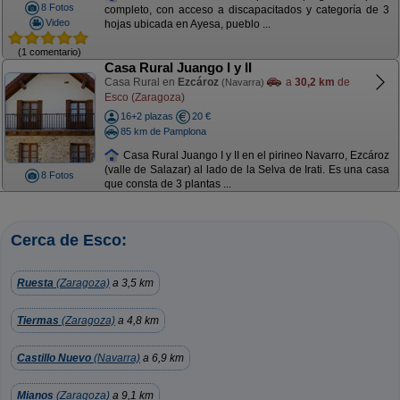
8 Fotos
completo, con acceso a discapacitados y categoría de 3
Video
hojas ubicada en Ayesa, pueblo ...
(1 comentario)
Casa Rural Juango I y II
Casa Rural en
Ezcároz
a
30,2 km
de
(Navarra)
Esco (Zaragoza)
16+2 plazas
20 €
85 km de Pamplona
Casa Rural Juango I y II en el pirineo Navarro, Ezcároz
(valle de Salazar) al lado de la Selva de Irati. Es una casa
8 Fotos
que consta de 3 plantas ...
Cerca de Esco:
Ruesta
(Zaragoza)
a 3,5 km
Tiermas
(Zaragoza)
a 4,8 km
Castillo Nuevo
(Navarra)
a 6,9 km
Mianos
(Zaragoza)
a 9,1 km