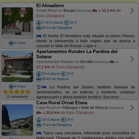
El Almadiero
Hostal Rural en
Burgui
a
12,3 km
de
(Navarra)
Esco (Zaragoza)
2-16+3 plazas
32 €
80 km de Pamplona
El Hostal El Almadiero está situado en pleno Pirineo,
dando la bienvenida a todo viajero que se acerca a
8 Fotos
conocer el Valle de Roncal. Lugar e ...
Apartamentos Rurales La Pardina del
Solano
Apartamentos Rurales en
Berdún
a
(Huesca)
17,1 km
de Esco (Zaragoza)
22+4 plazas
22 €
80 km de Huesca
8 Fotos
La Pardina del Solano, también llamada de
Javierremartes, es un extenso y moderno complejo
(1 comentario)
agropecuario y ahora también turístico. Sus recur ...
Casa Rural Ornat Etxea
Casa Rural en
Vidángoz / Valle de Roncal
(Navarra)
a
20,4 km
de Esco (Zaragoza)
10+2 plazas
25 €
75 km de Pamplona
Típica casa roncalesa, reformada para convertirla en
hotel rural. Dispone de 5 habitaciones dobles con baño,