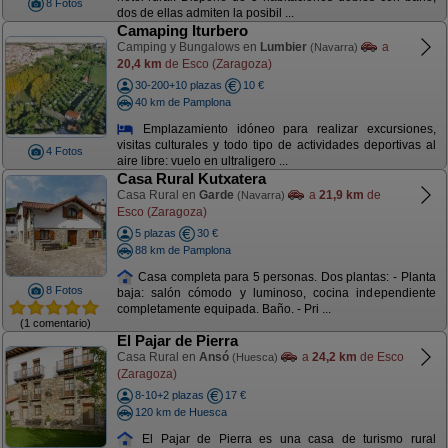
8 Fotos
dos de ellas admiten la posibil ...
Camaping Iturbero
Camping y Bungalows en
Lumbier
a
(Navarra)
20,4 km
de Esco (Zaragoza)
30-200+10 plazas
10 €
40 km de Pamplona
Emplazamiento idóneo para realizar excursiones,
visitas culturales y todo tipo de actividades deportivas al
4 Fotos
aire libre: vuelo en ultraligero ...
Casa Rural Kutxatera
Casa Rural en
Garde
a
21,9 km
de
(Navarra)
Esco (Zaragoza)
5 plazas
30 €
88 km de Pamplona
Casa completa para 5 personas. Dos plantas: - Planta
8 Fotos
baja: salón cómodo y luminoso, cocina independiente
completamente equipada. Baño. - Pri ...
(1 comentario)
El Pajar de Pierra
Casa Rural en
Ansó
a
24,2 km
de Esco
(Huesca)
(Zaragoza)
8-10+2 plazas
17 €
120 km de Huesca
El Pajar de Pierra es una casa de turismo rural