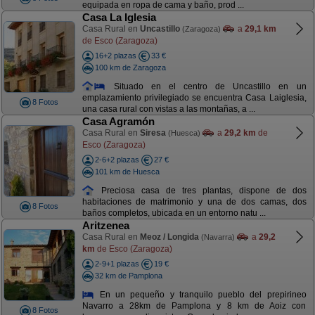
equipada en ropa de cama y baño, prod ...
Casa La Iglesia
Casa Rural en
Uncastillo
a
29,1 km
(Zaragoza)
de Esco (Zaragoza)
16+2 plazas
33 €
100 km de Zaragoza
Situado en el centro de Uncastillo en un
emplazamiento privilegiado se encuentra Casa Laiglesia,
8 Fotos
una casa rural con vistas a las montañas, a ...
Casa Agramón
Casa Rural en
Siresa
a
29,2 km
de
(Huesca)
Esco (Zaragoza)
2-6+2 plazas
27 €
101 km de Huesca
Preciosa casa de tres plantas, dispone de dos
habitaciones de matrimonio y una de dos camas, dos
8 Fotos
baños completos, ubicada en un entorno natu ...
Aritzenea
Casa Rural en
Meoz / Longida
a
29,2
(Navarra)
km
de Esco (Zaragoza)
2-9+1 plazas
19 €
32 km de Pamplona
En un pequeño y tranquilo pueblo del prepirineo
Navarro a 28km de Pamplona y 8 km de Aoiz con
8 Fotos