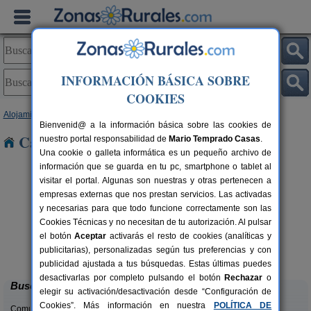
INFORMACIÓN BÁSICA SOBRE
COOKIES
Alojamientos
>
Aragón
>
Zaragoza
> Esco
Bienvenid@ a la información básica sobre las cookies de
Casas Rurales cerca de Esco
nuestro portal responsabilidad de
Mario Temprado Casas
.
Una cookie o galleta informática es un pequeño archivo de
información que se guarda en tu pc, smartphone o tablet al
visitar el portal. Algunas son nuestras y otras pertenecen a
empresas externas que nos prestan servicios. Las activadas
y necesarias para que todo funcione correctamente son las
Cookies Técnicas y no necesitan de tu autorización. Al pulsar
el botón
Aceptar
activarás el resto de cookies (analíticas y
Casa Rural Cuenta La Leyenda
rs.
6+4 pers.
publicitarias), personalizadas según tus preferencias y con
 €
35 €
Bulbuente (Zaragoza)
desde
publicidad ajustada a tus búsquedas. Estas últimas puedes
desactivarlas por completo pulsando el botón
Rechazar
o
Buscar
elegir su activación/desactivación desde “Configuración de
Cookies”. Más información en nuestra
POLÍTICA DE
Comunidades: