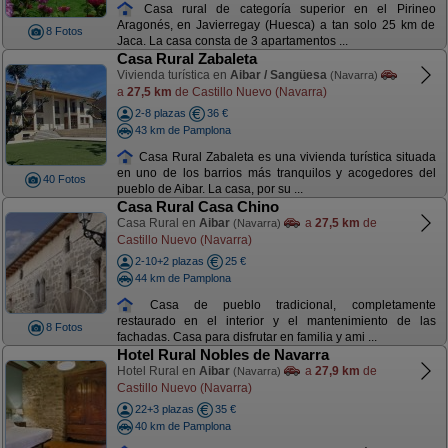
Casa rural de categoría superior en el Pirineo
Aragonés, en Javierregay (Huesca) a tan solo 25 km de
8 Fotos
Jaca. La casa consta de 3 apartamentos ...
Casa Rural Zabaleta
Vivienda turística en
Aibar / Sangüesa
(Navarra)
a
27,5 km
de Castillo Nuevo (Navarra)
2-8 plazas
36 €
43 km de Pamplona
Casa Rural Zabaleta es una vivienda turística situada
en uno de los barrios más tranquilos y acogedores del
40 Fotos
pueblo de Aibar. La casa, por su ...
Casa Rural Casa Chino
Casa Rural en
Aibar
a
27,5 km
de
(Navarra)
Castillo Nuevo (Navarra)
2-10+2 plazas
25 €
44 km de Pamplona
Casa de pueblo tradicional, completamente
restaurado en el interior y el mantenimiento de las
8 Fotos
fachadas. Casa para disfrutar en familia y ami ...
Hotel Rural Nobles de Navarra
Hotel Rural en
Aibar
a
27,9 km
de
(Navarra)
Castillo Nuevo (Navarra)
22+3 plazas
35 €
40 km de Pamplona