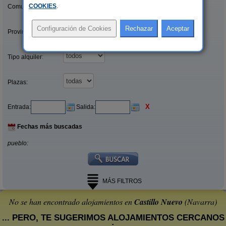
COOKIES
.
Comunidades:
Provincias/Islas:
Tipo alquiler:
Plazas:
X
Entrada:
Salida:
Fechas más buscadas
pueblo:
MÁS FILTROS
No se han encontrado alojamientos en
Castillo Nuevo
(Navarra)
... PERO, TE SUGERIMOS ALOJAMIENTOS CERCANOS
: