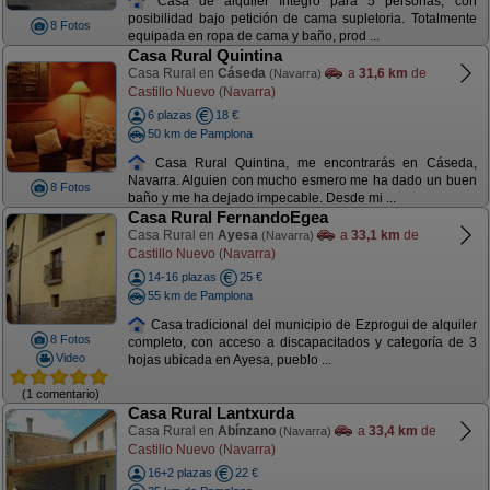
Casa de alquiler íntegro para 5 personas, con
posibilidad bajo petición de cama supletoria. Totalmente
8 Fotos
equipada en ropa de cama y baño, prod ...
Casa Rural Quintina
Casa Rural en
Cáseda
a
31,6 km
de
(Navarra)
Castillo Nuevo (Navarra)
6 plazas
18 €
50 km de Pamplona
Casa Rural Quintina, me encontrarás en Cáseda,
Navarra. Alguien con mucho esmero me ha dado un buen
8 Fotos
baño y me ha dejado impecable. Desde mi ...
Casa Rural FernandoEgea
Casa Rural en
Ayesa
a
33,1 km
de
(Navarra)
Castillo Nuevo (Navarra)
14-16 plazas
25 €
55 km de Pamplona
Casa tradicional del municipio de Ezprogui de alquiler
8 Fotos
completo, con acceso a discapacitados y categoría de 3
Video
hojas ubicada en Ayesa, pueblo ...
(1 comentario)
Casa Rural Lantxurda
Casa Rural en
Abínzano
a
33,4 km
de
(Navarra)
Castillo Nuevo (Navarra)
16+2 plazas
22 €