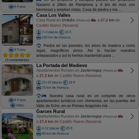
Navarro a 28km de Pamplona y 8 km de Aoiz con
8 Fotos
hermosas y amplias vistas. Casa de piedra y ma ...
Casa Los Valles
Casa Rural en
Urdués
a
27,2 km
de
(Huesca)
Castillo Nuevo (Navarra)
7+3 plazas
16 €
100 km de Huesca
Piedra en las paredes, los pisos de madera y como
8 Fotos
vigas, magníficos pinos. Así lo hacían nuestros
antepasados y así lo hemos mantenido para ...
(3 comentarios)
La Portada del Medievo
Apartamentos Rurales en
Javierregay
(Huesca)
a
27,3 km
de Castillo Nuevo (Navarra)
22+10 plazas
18 €
75 km de Huesca
Nuestra casa rural es un conjunto de cinco
8 Fotos
apartamentos turísticos con chimenea, en las puertas del
Video
Valle de Echo, en un Pirineo Aragonés má ...
Garces Rural
Apartamentos Rurales en
Javierregay
(Huesca)
a
27,4 km
de Castillo Nuevo (Navarra)
4-12 plazas
25 €
80 km de Huesca