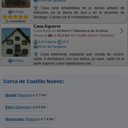
25 km de Pamplona
Casa rural rehabilitada en el núcleo urbano de
8 Fotos
Abínzano, en la Sierra de Izco y en el recorrido de
Santiago. Cuenta con 8 confortables habit ...
(1 comentario)
Casa Aguerre
Casa Rural en
Hiriberri / Villanueva de Aezkoa
a
33,4 km
de Castillo Nuevo (Navarra)
(Navarra)
6-8+2 plazas
25 €
55 km de Pamplona
Casa totalmente equipada que consta de cocina-
salón, 4 dormitorios con sus baños, un aseo, salón en la
8 Fotos
parte superior y dos habitaciones ind ...
Cerca de Castillo Nuevo:
Burgui
(Navarra)
a 5,7 km
Esco
(Zaragoza)
a 6,9 km
Navascues
(Navarra)
a 7,4 km