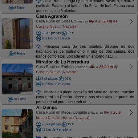
Casa Rural Juango I y II en el pirineo Navarro, Ezcároz
(valle de Salazar) al lado de la Selva de Irati. Es una casa
8 Fotos
que consta de 3 plantas ...
Casa Agramón
Casa Rural en
Siresa
a
25,2 km
de
(Huesca)
Castillo Nuevo (Navarra)
2-6+2 plazas
27 €
101 km de Huesca
Preciosa casa de tres plantas, dispone de dos
habitaciones de matrimonio y una de dos camas, dos
8 Fotos
baños completos, ubicada en un entorno natu ...
Mirador de La Herradura
Casa Rural en
Embún
a
26,9 km
de
(Huesca)
Castillo Nuevo (Navarra)
7+2 plazas
40 €
102 km de Huesca
Ubicada en pleno corazón del Valle de Hecho, nuestra
casa rural en Embún ofrece a sus visitantes un punto de
10 Fotos
partida ideal para descubrir al ...
Aritzenea
Casa Rural en
Meoz / Longida
a
26,9
(Navarra)
km
de Castillo Nuevo (Navarra)
2-9+1 plazas
19 €
32 km de Pamplona
En un pequeño y tranquilo pueblo del prepirineo