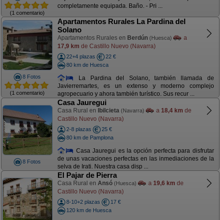
completamente equipada. Baño. - Pri ...
(1 comentario)
Apartamentos Rurales La Pardina del
Solano
Apartamentos Rurales en
Berdún
a
(Huesca)
17,9 km
de Castillo Nuevo (Navarra)
22+4 plazas
22 €
80 km de Huesca
8 Fotos
La Pardina del Solano, también llamada de
Javierremartes, es un extenso y moderno complejo
(1 comentario)
agropecuario y ahora también turístico. Sus recur ...
Casa Jauregui
Casa Rural en
Ibilcieta
a
18,4 km
de
(Navarra)
Castillo Nuevo (Navarra)
2-8 plazas
25 €
80 km de Pamplona
Casa Jauregui es la opción perfecta para disfrutar
de unas vacaciones perfectas en las inmediaciones de la
8 Fotos
selva de Irati. Nuestra casa disp ...
El Pajar de Pierra
Casa Rural en
Ansó
a
19,6 km
de
(Huesca)
Castillo Nuevo (Navarra)
8-10+2 plazas
17 €
120 km de Huesca