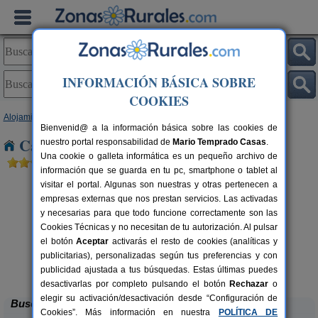
INFORMACIÓN BÁSICA SOBRE
COOKIES
Alojamientos
>
Navarra
> Castillo Nuevo
Bienvenid@ a la información básica sobre las cookies de
Casas Rurales cerca de Castillo Nuevo
nuestro portal responsabilidad de
Mario Temprado Casas
.
Una cookie o galleta informática es un pequeño archivo de
información que se guarda en tu pc, smartphone o tablet al
visitar el portal. Algunas son nuestras y otras pertenecen a
empresas externas que nos prestan servicios. Las activadas
y necesarias para que todo funcione correctamente son las
Cookies Técnicas y no necesitan de tu autorización. Al pulsar
el botón
Aceptar
activarás el resto de cookies (analíticas y
publicitarias), personalizadas según tus preferencias y con
Casa Rural Casa Chino
rs.
2-10+2 pers.
 €
25 €
publicidad ajustada a tus búsquedas. Estas últimas puedes
Aibar (Navarra)
desde
desactivarlas por completo pulsando el botón
Rechazar
o
elegir su activación/desactivación desde “Configuración de
Buscar
Cookies”. Más información en nuestra
POLÍTICA DE