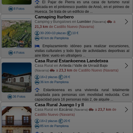
El Pajar de Pierra es una casa de turismo rural
ubicada en el pintoresco pueblo de Ansó, en el pirineo de
8 Fotos
Huesca. Se trata de un edificio de ...
Camaping Iturbero
Camping y Bungalows en
Lumbier
a
(Navarra)
21,3 km
de Castillo Nuevo (Navarra)
30-200+10 plazas
10 €
40 km de Pamplona
Emplazamiento idóneo para realizar excursiones,
visitas culturales y todo tipo de actividades deportivas al
4 Fotos
aire libre: vuelo en ultraligero ...
Casa Rural Estankoenea Landetxea
Casa Rural en
Artieda / Valle de Urraúl Bajo
a
23,3 km
de Castillo Nuevo (Navarra)
(Navarra)
16+2 plazas
28 €
36 km de Pamplona
Estankoenea es una vivienda rural totalmente
adaptada para personas con movilidad reducida. Con
36 Fotos
capacidad para 16 personas más 2, de alquile ...
Casa Rural Juango I y II
Casa Rural en
Ezcároz
a
23,7 km
de
(Navarra)
Castillo Nuevo (Navarra)
16+2 plazas
20 €
85 km de Pamplona