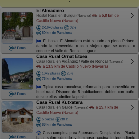
El Almadiero
Hostal Rural en
Burgui
a
5,8 km
de
(Navarra)
Castillo Nuevo (Navarra)
2-16+3 plazas
32 €
80 km de Pamplona
El Hostal El Almadiero está situado en pleno Pirineo,
dando la bienvenida a todo viajero que se acerca a
8 Fotos
conocer el Valle de Roncal. Lugar e ...
Casa Rural Ornat Etxea
Casa Rural en
Vidángoz / Valle de Roncal
(Navarra)
a
13,5 km
de Castillo Nuevo (Navarra)
10+2 plazas
25 €
75 km de Pamplona
Típica casa roncalesa, reformada para convertirla en
hotel rural. Dispone de 5 habitaciones dobles con baño,
8 Fotos
dos de ellas admiten la posibil ...
Casa Rural Kutxatera
Casa Rural en
Garde
a
15,7 km
de
(Navarra)
Castillo Nuevo (Navarra)
5 plazas
30 €
88 km de Pamplona
Casa completa para 5 personas. Dos plantas: - Planta
8 Fotos
baja: salón cómodo y luminoso, cocina independiente