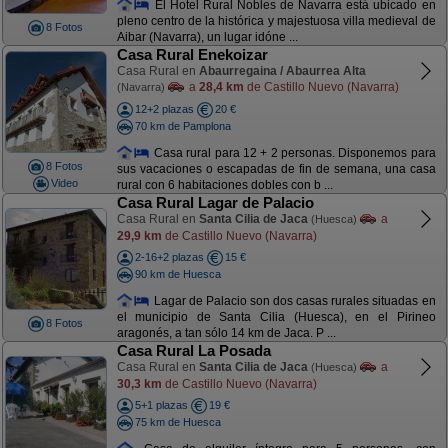
El Hotel Rural Nobles de Navarra está ubicado en
pleno centro de la histórica y majestuosa villa medieval de
8 Fotos
Aibar (Navarra), un lugar idóne ...
Casa Rural Enekoizar
Casa Rural en
Abaurregaina / Abaurrea Alta
a
28,4 km
de Castillo Nuevo (Navarra)
(Navarra)
12+2 plazas
20 €
70 km de Pamplona
Casa rural para 12 + 2 personas. Disponemos para
8 Fotos
sus vacaciones o escapadas de fin de semana, una casa
Video
rural con 6 habitaciones dobles con b ...
Casa Rural Lagar de Palacio
Casa Rural en
Santa Cilia de Jaca
a
(Huesca)
29,9 km
de Castillo Nuevo (Navarra)
2-16+2 plazas
15 €
90 km de Huesca
Lagar de Palacio son dos casas rurales situadas en
el municipio de Santa Cilia (Huesca), en el Pirineo
8 Fotos
aragonés, a tan sólo 14 km de Jaca. P ...
Casa Rural La Posada
Casa Rural en
Santa Cilia de Jaca
a
(Huesca)
30,3 km
de Castillo Nuevo (Navarra)
5+1 plazas
19 €
75 km de Huesca