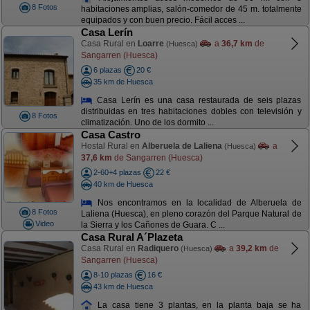
8 Fotos
habitaciones amplias, salón-comedor de 45 m. totalmente
equipados y con buen precio. Fácil acces ...
Casa Lerín
Casa Rural en
Loarre
a
36,7 km
de
(Huesca)
Sangarren (Huesca)
6 plazas
20 €
35 km de Huesca
Casa Lerín es una casa restaurada de seis plazas
distribuidas en tres habitaciones dobles con televisión y
8 Fotos
climatización. Uno de los dormito ...
Casa Castro
Hostal Rural en
Alberuela de Laliena
a
(Huesca)
37,6 km
de Sangarren (Huesca)
2-60+4 plazas
22 €
40 km de Huesca
Nos encontramos en la localidad de Alberuela de
8 Fotos
Laliena (Huesca), en pleno corazón del Parque Natural de
Video
la Sierra y los Cañones de Guara. C ...
Casa Rural A´Plazeta
Casa Rural en
Radiquero
a
39,2 km
de
(Huesca)
Sangarren (Huesca)
8-10 plazas
16 €
43 km de Huesca
La casa tiene 3 plantas, en la planta baja se ha