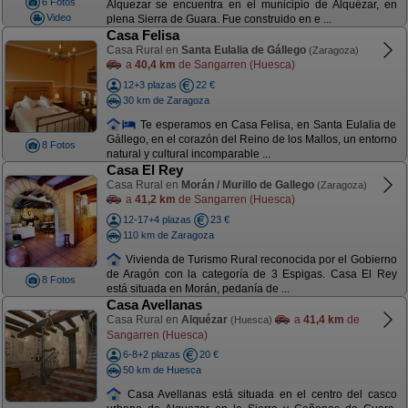
6 Fotos
Alquezar se encuentra en el municipio de Alquézar, en
Video
plena Sierra de Guara. Fue construido en e ...
Casa Felisa
Casa Rural en
Santa Eulalia de Gállego
(Zaragoza)
a
40,4 km
de Sangarren (Huesca)
12+3 plazas
22 €
30 km de Zaragoza
Te esperamos en Casa Felisa, en Santa Eulalia de
Gállego, en el corazón del Reino de los Mallos, un entorno
8 Fotos
natural y cultural incomparable ...
Casa El Rey
Casa Rural en
Morán / Murillo de Gallego
(Zaragoza)
a
41,2 km
de Sangarren (Huesca)
12-17+4 plazas
23 €
110 km de Zaragoza
Vivienda de Turismo Rural reconocida por el Gobierno
de Aragón con la categoría de 3 Espigas. Casa El Rey
8 Fotos
está situada en Morán, pedanía de ...
Casa Avellanas
Casa Rural en
Alquézar
a
41,4 km
de
(Huesca)
Sangarren (Huesca)
6-8+2 plazas
20 €
50 km de Huesca
Casa Avellanas está situada en el centro del casco