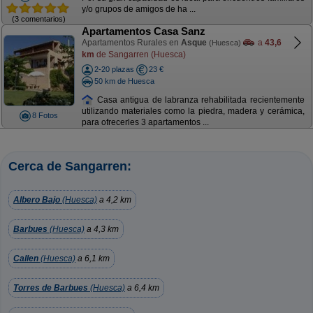
y/o grupos de amigos de ha ...
(3 comentarios)
Apartamentos Casa Sanz
Apartamentos Rurales en
Asque
a
43,6
(Huesca)
km
de Sangarren (Huesca)
2-20 plazas
23 €
50 km de Huesca
Casa antigua de labranza rehabilitada recientemente
utilizando materiales como la piedra, madera y cerámica,
8 Fotos
para ofrecerles 3 apartamentos ...
Cerca de Sangarren:
Albero Bajo
(Huesca)
a 4,2 km
Barbues
(Huesca)
a 4,3 km
Callen
(Huesca)
a 6,1 km
Torres de Barbues
(Huesca)
a 6,4 km