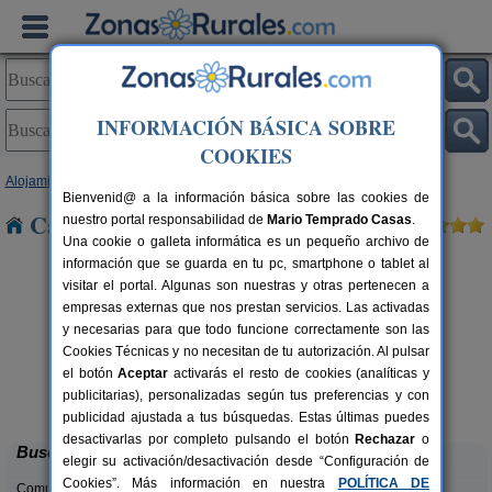
INFORMACIÓN BÁSICA SOBRE
COOKIES
Alojamientos
>
Aragón
>
Huesca
> Sangarren
Bienvenid@ a la información básica sobre las cookies de
Casas Rurales cerca de Sangarren
nuestro portal responsabilidad de
Mario Temprado Casas
.
Una cookie o galleta informática es un pequeño archivo de
información que se guarda en tu pc, smartphone o tablet al
visitar el portal. Algunas son nuestras y otras pertenecen a
empresas externas que nos prestan servicios. Las activadas
y necesarias para que todo funcione correctamente son las
Cookies Técnicas y no necesitan de tu autorización. Al pulsar
el botón
Aceptar
activarás el resto de cookies (analíticas y
Mirador de La Herradura
rs.
7+2 pers.
publicitarias), personalizadas según tus preferencias y con
 €
40 €
Embún (Huesca)
desde
publicidad ajustada a tus búsquedas. Estas últimas puedes
desactivarlas por completo pulsando el botón
Rechazar
o
Buscar
elegir su activación/desactivación desde “Configuración de
Cookies”. Más información en nuestra
POLÍTICA DE
Comunidades: