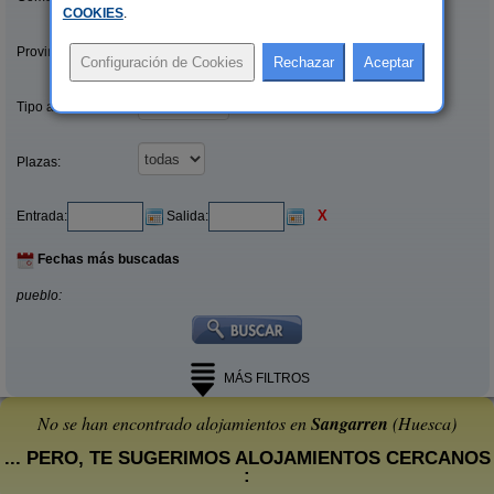
COOKIES
.
Provincias/Islas:
Tipo alquiler:
Plazas:
X
Entrada:
Salida:
Fechas más buscadas
pueblo:
MÁS FILTROS
No se han encontrado alojamientos en
Sangarren
(Huesca)
... PERO, TE SUGERIMOS ALOJAMIENTOS CERCANOS
: