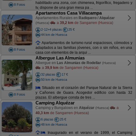
habilitado una zona, con chimenea, frigorífico, fregadero y
8 Fotos
tv, dispone de una gran mesa pa ...
Apartamentos Casa Villacampa
Apartamentos Rurales en
Radiquero / Alquézar
a
39,2 km
de Sangarren (Huesca)
(Huesca)
2-12+4 plazas
25 €
44 km de Huesca
Apartamentos de turismo rural espaciosos, cómodos y
adaptados a las familias jóvenes, con o sin niños, en una
8 Fotos
casa con elementos de la arqui ...
Albergue Las Almunias
Albergue en
Las Almunias de Rodellar
(Huesca)
a
39,9 km
de Sangarren (Huesca)
32 plazas
17 €
50 km de Huesca
Situado en el corazón del Parque Natural de la Sierra
y Cañones de Guara. Acogedor edificio con hasta 32
8 Fotos
plazas. El albergue consta de tres ...
Camping Alquézar
Camping y Bungalows en
Alquézar
a
(Huesca)
40,3 km
de Sangarren (Huesca)
6 plazas
25 €
48 km de Huesca
Inaugurado en el verano de 1999, el Camping