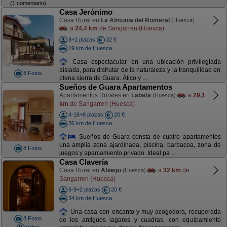
(1 comentario)
Casa Jerónimo
Casa Rural en
La Almunia del Romeral
(Huesca)
a
24,4 km
de Sangarren (Huesca)
8+1 plazas
32 €
19 km de Huesca
Casa espectacular en una ubicación privilegiada
aislada, para disfrutar de la naturaleza y la tranquilidad en
8 Fotos
plena sierra de Guara. Ático y ...
Sueños de Guara Apartamentos
Apartamentos Rurales en
Labata
a
29,1
(Huesca)
km
de Sangarren (Huesca)
4-16+8 plazas
20 €
36 km de Huesca
Sueños de Guara consta de cuatro apartamentos
una amplia zona ajardinada, piscina, barbacoa, zona de
8 Fotos
juegos y aparcamiento privado. Ideal pa ...
Casa Clavería
Casa Rural en
Abiego
a
32 km
de
(Huesca)
Sangarren (Huesca)
6-8+2 plazas
20 €
34 km de Huesca
Una casa con encanto y muy acogedora, recuperada
8 Fotos
de los antiguos lagares y cuadras, con equipamiento
Video