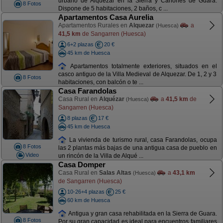
urbano de Alquezar en la Sierra y Cañones de Guara.
8 Fotos
Dispone de 5 habitaciones, 2 baños, c ...
Apartamentos Casa Aurelia
Apartamentos Rurales en
Alquezar
a
(Huesca)
41,5 km
de Sangarren (Huesca)
6+2 plazas
20 €
45 km de Huesca
Apartamentos totalmente exteriores, situados en el
casco antiguo de la Villa Medieval de Alquezar. De 1, 2 y 3
8 Fotos
habitaciones, con balcón o te ...
Casa Farandolas
Casa Rural en
Alquézar
a
41,5 km
de
(Huesca)
Sangarren (Huesca)
8 plazas
17 €
45 km de Huesca
La vivienda de turismo rural, casa Farandolas, ocupa
8 Fotos
las 2 plantas más bajas de una antigua casa de pueblo en
Video
un rincón de la Villa de Alqué ...
Casa Domper
Casa Rural en
Salas Altas
a
43,1 km
(Huesca)
de Sangarren (Huesca)
10-26+4 plazas
25 €
60 km de Huesca
Antigua y gran casa rehabilitada en la Sierra de Guara.
8 Fotos
Por su gran capacidad es ideal para encuentros familiares