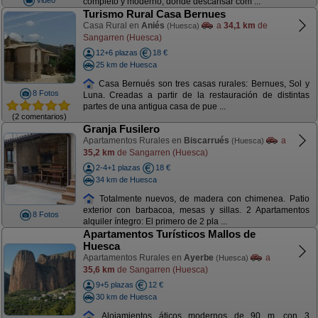
completo y moderno, donde descansar com ...
Turismo Rural Casa Bernues
Casa Rural en
Aniés
a
34,1 km
de
(Huesca)
Sangarren (Huesca)
12+6 plazas
18 €
25 km de Huesca
Casa Bernués son tres casas rurales: Bernues, Sol y
8 Fotos
Luna. Creadas a partir de la restauración de distintas
partes de una antigua casa de pue ...
(2 comentarios)
Granja Fusilero
Apartamentos Rurales en
Biscarrués
a
(Huesca)
35,2 km
de Sangarren (Huesca)
2-4+1 plazas
18 €
34 km de Huesca
Totalmente nuevos, de madera con chimenea. Patio
exterior con barbacoa, mesas y sillas. 2 Apartamentos
8 Fotos
alquiler íntegro: El primero de 2 pla ...
Apartamentos Turísticos Mallos de
Huesca
Apartamentos Rurales en
Ayerbe
a
(Huesca)
35,6 km
de Sangarren (Huesca)
9+5 plazas
12 €
30 km de Huesca
Alojamientos áticos modernos de 90 m. con 3