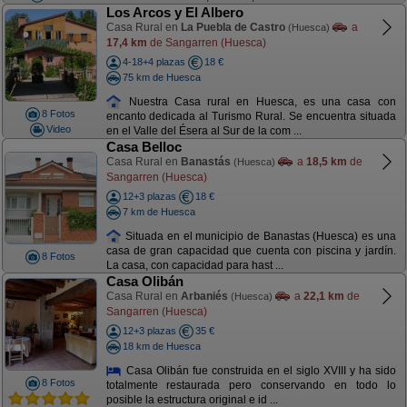
Los Arcos y El Albero
Casa Rural en
La Puebla de Castro
a
(Huesca)
17,4 km
de Sangarren (Huesca)
4-18+4 plazas
18 €
75 km de Huesca
Nuestra Casa rural en Huesca, es una casa con
8 Fotos
encanto dedicada al Turismo Rural. Se encuentra situada
Video
en el Valle del Ésera al Sur de la com ...
Casa Belloc
Casa Rural en
Banastás
a
18,5 km
de
(Huesca)
Sangarren (Huesca)
12+3 plazas
18 €
7 km de Huesca
Situada en el municipio de Banastas (Huesca) es una
casa de gran capacidad que cuenta con piscina y jardín.
8 Fotos
La casa, con capacidad para hast ...
Casa Olibán
Casa Rural en
Arbaniés
a
22,1 km
de
(Huesca)
Sangarren (Huesca)
12+3 plazas
35 €
18 km de Huesca
Casa Olibán fue construida en el siglo XVIII y ha sido
8 Fotos
totalmente restaurada pero conservando en todo lo
posible la estructura original e id ...