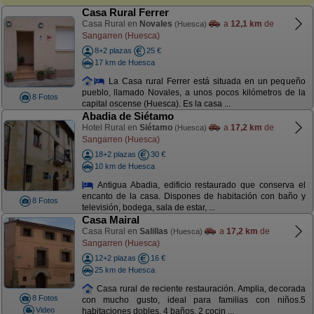
Casa Rural Ferrer
Casa Rural en
Novales
a
12,1 km
de
(Huesca)
Sangarren (Huesca)
8+2 plazas
25 €
17 km de Huesca
La Casa rural Ferrer está situada en un pequeño
pueblo, llamado Novales, a unos pocos kilómetros de la
8 Fotos
capital oscense (Huesca). Es la casa ...
Abadia de Siétamo
Hotel Rural en
Siétamo
a
17,2 km
de
(Huesca)
Sangarren (Huesca)
18+2 plazas
30 €
10 km de Huesca
Antigua Abadia, edificio restaurado que conserva el
encanto de la casa. Dispones de habitación con baño y
8 Fotos
televisión, bodega, sala de estar, ...
Casa Mairal
Casa Rural en
Salillas
a
17,2 km
de
(Huesca)
Sangarren (Huesca)
12+2 plazas
16 €
25 km de Huesca
Casa rural de reciente restauración. Amplia, decorada
8 Fotos
con mucho gusto, ideal para familias con niños.5
Video
habitaciones dobles, 4 baños, 2 cocin ...