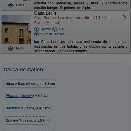
exterior con barbacoa, mesas y sillas. 2 Apartamentos
8 Fotos
alquiler íntegro: El primero de 2 pla ...
Casa Lerín
Casa Rural en
Loarre
a
41,7 km
de
(Huesca)
Callen (Huesca)
6 plazas
20 €
35 km de Huesca
Casa Lerín es una casa restaurada de seis plazas
distribuidas en tres habitaciones dobles con televisión y
8 Fotos
climatización. Uno de los dormito ...
Cerca de Callen:
Albero Bajo
(Huesca)
a 3,8 km
Piraces
(Huesca)
a 4,1 km
Barbues
(Huesca)
a 4,7 km
Grañén
(Huesca)
a 5,9 km