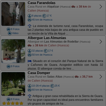
Casa Farandolas
Casa Rural en
Alquézar
a
38 km
de
(Huesca)
Callen (Huesca)
8 plazas
17 €
45 km de Huesca
La vivienda de turismo rural, casa Farandolas, ocupa
8 Fotos
las 2 plantas más bajas de una antigua casa de pueblo en
Video
un rincón de la Villa de Alqué ...
Albergue Las Almunias
Albergue en
Las Almunias de Rodellar
(Huesca)
a
38 km
de Callen (Huesca)
32 plazas
17 €
50 km de Huesca
Situado en el corazón del Parque Natural de la Sierra
y Cañones de Guara. Acogedor edificio con hasta 32
8 Fotos
plazas. El albergue consta de tres ...
Casa Domper
Casa Rural en
Salas Altas
a
38,7 km
(Huesca)
de Callen (Huesca)
10-26+4 plazas
25 €
60 km de Huesca
Antigua y gran casa rehabilitada en la Sierra de Guara.
8 Fotos
Por su gran capacidad es ideal para encuentros familiares
y/o grupos de amigos de ha ...