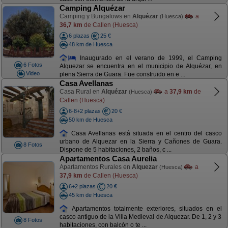
Camping Alquézar
Camping y Bungalows en
Alquézar
a
(Huesca)
36,7 km
de Callen (Huesca)
6 plazas
25 €
48 km de Huesca
Inaugurado en el verano de 1999, el Camping
6 Fotos
Alquezar se encuentra en el municipio de Alquézar, en
Video
plena Sierra de Guara. Fue construido en e ...
Casa Avellanas
Casa Rural en
Alquézar
a
37,9 km
de
(Huesca)
Callen (Huesca)
6-8+2 plazas
20 €
50 km de Huesca
Casa Avellanas está situada en el centro del casco
urbano de Alquezar en la Sierra y Cañones de Guara.
8 Fotos
Dispone de 5 habitaciones, 2 baños, c ...
Apartamentos Casa Aurelia
Apartamentos Rurales en
Alquezar
a
(Huesca)
37,9 km
de Callen (Huesca)
6+2 plazas
20 €
45 km de Huesca
Apartamentos totalmente exteriores, situados en el
casco antiguo de la Villa Medieval de Alquezar. De 1, 2 y 3
8 Fotos
habitaciones, con balcón o te ...