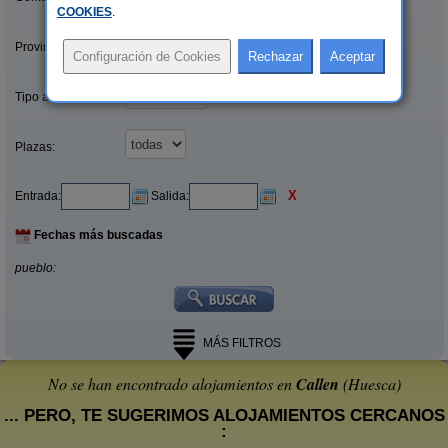
COOKIES
.
Provincias/Islas:
Tipo alquiler:
Plazas:
X
Entrada:
Salida:
Fechas más buscadas
pueblo:
MÁS FILTROS
No se han encontrado alojamientos en
Callen
(Huesca)
... PERO, TE SUGERIMOS ALOJAMIENTOS CERCANOS
: