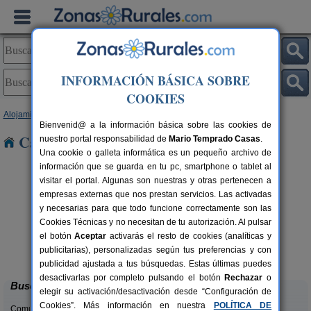
INFORMACIÓN BÁSICA SOBRE
COOKIES
Alojamientos
>
Aragón
>
Huesca
> Callen
Bienvenid@ a la información básica sobre las cookies de
Casas Rurales cerca de Callen
nuestro portal responsabilidad de
Mario Temprado Casas
.
Una cookie o galleta informática es un pequeño archivo de
información que se guarda en tu pc, smartphone o tablet al
visitar el portal. Algunas son nuestras y otras pertenecen a
empresas externas que nos prestan servicios. Las activadas
y necesarias para que todo funcione correctamente son las
Cookies Técnicas y no necesitan de tu autorización. Al pulsar
el botón
Aceptar
activarás el resto de cookies (analíticas y
Camping Alquézar
rs.
6 pers.
publicitarias), personalizadas según tus preferencias y con
 €
25 €
Alquézar (Huesca)
desde
publicidad ajustada a tus búsquedas. Estas últimas puedes
desactivarlas por completo pulsando el botón
Rechazar
o
Buscar
elegir su activación/desactivación desde “Configuración de
Cookies”. Más información en nuestra
POLÍTICA DE
Comunidades: