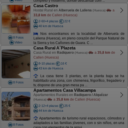
completo y moderno, donde descansar com ...
Casa Castro
Hostal Rural en
Alberuela de Laliena
a
(Huesca)
33,8 km
de Callen (Huesca)
2-60+4 plazas
22 €
40 km de Huesca
Nos encontramos en la localidad de Alberuela de
8 Fotos
Laliena (Huesca), en pleno corazón del Parque Natural de
Video
la Sierra y los Cañones de Guara. C ...
Casa Rural A´Plazeta
Casa Rural en
Radiquero
a
35,8 km
de
(Huesca)
Callen (Huesca)
8-10 plazas
16 €
43 km de Huesca
La casa tiene 3 plantas, en la planta baja se ha
habilitado una zona, con chimenea, frigorífico, fregadero y
8 Fotos
tv, dispone de una gran mesa pa ...
Apartamentos Casa Villacampa
Apartamentos Rurales en
Radiquero / Alquézar
a
35,8 km
de Callen (Huesca)
(Huesca)
2-12+4 plazas
25 €
44 km de Huesca
Apartamentos de turismo rural espaciosos, cómodos y
adaptados a las familias jóvenes, con o sin niños, en una
8 Fotos
casa con elementos de la arqui ...