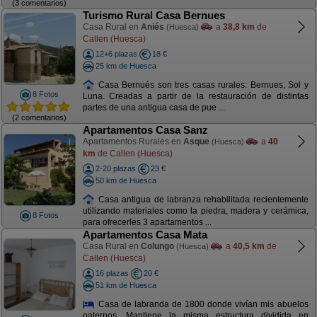
(3 comentarios)
Turismo Rural Casa Bernues
Casa Rural en
Aniés
a
38,8 km
de
(Huesca)
Callen (Huesca)
12+6 plazas
18 €
25 km de Huesca
Casa Bernués son tres casas rurales: Bernues, Sol y
8 Fotos
Luna. Creadas a partir de la restauración de distintas
partes de una antigua casa de pue ...
(2 comentarios)
Apartamentos Casa Sanz
Apartamentos Rurales en
Asque
a
40
(Huesca)
km
de Callen (Huesca)
2-20 plazas
23 €
50 km de Huesca
Casa antigua de labranza rehabilitada recientemente
utilizando materiales como la piedra, madera y cerámica,
8 Fotos
para ofrecerles 3 apartamentos ...
Apartamentos Casa Mata
Casa Rural en
Colungo
a
40,5 km
de
(Huesca)
Callen (Huesca)
16 plazas
20 €
51 km de Huesca
Casa de labranda de 1800 donde vivían mis abuelos
paternos. Mantiene la misma estructura dividida en