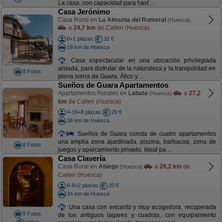
La casa, con capacidad para hast ...
Casa Jerónimo
Casa Rural en
La Almunia del Romeral
(Huesca)
a
24,7 km
de Callen (Huesca)
8+1 plazas
32 €
19 km de Huesca
Casa espectacular en una ubicación privilegiada
aislada, para disfrutar de la naturaleza y la tranquilidad en
8 Fotos
plena sierra de Guara. Ático y ...
Sueños de Guara Apartamentos
Apartamentos Rurales en
Labata
a
27,2
(Huesca)
km
de Callen (Huesca)
4-16+8 plazas
20 €
36 km de Huesca
Sueños de Guara consta de cuatro apartamentos
una amplia zona ajardinada, piscina, barbacoa, zona de
8 Fotos
juegos y aparcamiento privado. Ideal pa ...
Casa Clavería
Casa Rural en
Abiego
a
28,2 km
de
(Huesca)
Callen (Huesca)
6-8+2 plazas
20 €
34 km de Huesca
Una casa con encanto y muy acogedora, recuperada
8 Fotos
de los antiguos lagares y cuadras, con equipamiento
Video