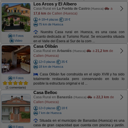
Los Arcos y El Albero
Casa Rural en
La Puebla de Castro
a
(Huesca)
17,6 km
de Callen (Huesca)
4-18+4 plazas
18 €
75 km de Huesca
Nuestra Casa rural en Huesca, es una casa con
8 Fotos
encanto dedicada al Turismo Rural. Se encuentra situada
Video
en el Valle del Ésera al Sur de la com ...
Casa Olibán
Casa Rural en
Arbaniés
a
21,2 km
de
(Huesca)
Callen (Huesca)
12+3 plazas
35 €
18 km de Huesca
Casa Olibán fue construida en el siglo XVIII y ha sido
8 Fotos
totalmente restaurada pero conservando en todo lo
posible la estructura original e id ...
(1 comentario)
Casa Belloc
Casa Rural en
Banastás
a
22,3 km
de
(Huesca)
Callen (Huesca)
12+3 plazas
18 €
7 km de Huesca
Situada en el municipio de Banastas (Huesca) es una
casa de gran capacidad que cuenta con piscina y jardín.
8 Fotos