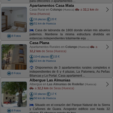
para ofrecerles 3 apartamentos ...
Apartamentos Casa Mata
Casa Rural en
Colungo
a
32,1 km
de
(Huesca)
Sesa (Huesca)
16 plazas
20 €
51 km de Huesca
Casa de labranda de 1800 donde vivían mis abuelos
paternos. Mantiene la misma estructura dividida en
8 Fotos
estancias independientes totalmente equ ...
Casa Plana
Apartamentos Rurales en
Colungo
a
(Huesca)
32,2 km
de Sesa (Huesca)
10+6 plazas
15 €
52 km de Huesca
Disponemos de 3 apartamentos rurales completos e
independientes de 6 y 4 plazas, La Palomera, As Peñas
8 Fotos
Bllancas y Lo Portal. Casa apartament ...
Albergue Las Almunias
Albergue en
Las Almunias de Rodellar
(Huesca)
a
32,3 km
de Sesa (Huesca)
32 plazas
17 €
50 km de Huesca
Situado en el corazón del Parque Natural de la Sierra
y Cañones de Guara. Acogedor edificio con hasta 32
8 Fotos