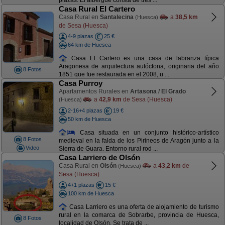
plazas. El albergue consta de tres ...
Casa Rural El Cartero
Casa Rural en
Santalecina
a
38,5 km
(Huesca)
de Sesa (Huesca)
4-9 plazas
25 €
64 km de Huesca
Casa El Cartero es una casa de labranza típica
Aragonesa de arquitectura autóctona, originaria del año
8 Fotos
1851 que fue restaurada en el 2008, u ...
Casa Purroy
Apartamentos Rurales en
Artasona / El Grado
a
42,9 km
de Sesa (Huesca)
(Huesca)
2-16+4 plazas
19 €
50 km de Huesca
Casa situada en un conjunto histórico-artístico
8 Fotos
medieval en la falda de los Pirineos de Aragón junto a la
Video
Sierra de Guara. Entorno rural rod ...
Casa Larriero de Olsón
Casa Rural en
Olsón
a
43,2 km
de
(Huesca)
Sesa (Huesca)
4+1 plazas
15 €
100 km de Huesca
Casa Larriero es una oferta de alojamiento de turismo
rural en la comarca de Sobrarbe, provincia de Huesca,
8 Fotos
localidad de Olsón. Se trata de ...