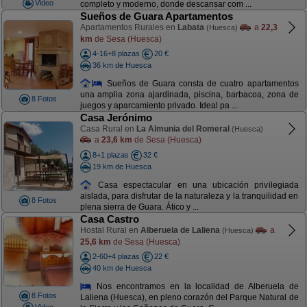
Video
completo y moderno, donde descansar com ...
Sueños de Guara Apartamentos
Apartamentos Rurales en
Labata
a
22,3
(Huesca)
km
de Sesa (Huesca)
4-16+8 plazas
20 €
36 km de Huesca
Sueños de Guara consta de cuatro apartamentos
una amplia zona ajardinada, piscina, barbacoa, zona de
8 Fotos
juegos y aparcamiento privado. Ideal pa ...
Casa Jerónimo
Casa Rural en
La Almunia del Romeral
(Huesca)
a
23,6 km
de Sesa (Huesca)
8+1 plazas
32 €
19 km de Huesca
Casa espectacular en una ubicación privilegiada
aislada, para disfrutar de la naturaleza y la tranquilidad en
8 Fotos
plena sierra de Guara. Ático y ...
Casa Castro
Hostal Rural en
Alberuela de Laliena
a
(Huesca)
25,6 km
de Sesa (Huesca)
2-60+4 plazas
22 €
40 km de Huesca
Nos encontramos en la localidad de Alberuela de
8 Fotos
Laliena (Huesca), en pleno corazón del Parque Natural de
Video