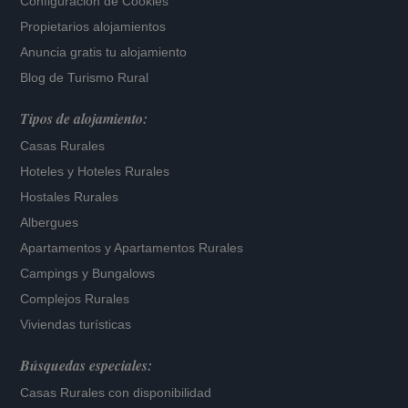
Configuración de Cookies
Propietarios alojamientos
Anuncia gratis tu alojamiento
Blog de Turismo Rural
Tipos de alojamiento:
Casas Rurales
Hoteles
y
Hoteles Rurales
Hostales Rurales
Albergues
Apartamentos
y
Apartamentos Rurales
Campings y Bungalows
Complejos Rurales
Viviendas turísticas
Búsquedas especiales:
Casas Rurales con disponibilidad