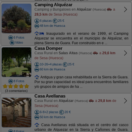
Camping Alquézar
Camping y Bungalows en
Alquézar
a
(Huesca)
28,5 km
de Sesa (Huesca)
6 plazas
25 €
48 km de Huesca
Inaugurado en el verano de 1999, el Camping
6 Fotos
Alquezar se encuentra en el municipio de Alquézar, en
Video
plena Sierra de Guara. Fue construido en e ...
Casa Domper
Casa Rural en
Salas Altas
a
29,6 km
(Huesca)
de Sesa (Huesca)
10-26+4 plazas
25 €
60 km de Huesca
Antigua y gran casa rehabilitada en la Sierra de Guara.
8 Fotos
Por su gran capacidad es ideal para encuentros familiares
y/o grupos de amigos de ha ...
(3 comentarios)
Casa Avellanas
Casa Rural en
Alquézar
a
29,8 km
de
(Huesca)
Sesa (Huesca)
6-8+2 plazas
20 €
50 km de Huesca
Casa Avellanas está situada en el centro del casco
urbano de Alquezar en la Sierra y Cañones de Guara.
8 Fotos