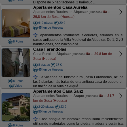
Dispone de 5 habitaciones, 2 baños, c ...
Apartamentos Casa Aurelia
Apartamentos Rurales en
Alquezar
a
(Huesca)
29,8 km
de Sesa (Huesca)
6+2 plazas
20 €
45 km de Huesca
Apartamentos totalmente exteriores, situados en el
casco antiguo de la Villa Medieval de Alquezar. De 1, 2 y 3
8 Fotos
habitaciones, con balcón o te ...
Casa Farandolas
Casa Rural en
Alquézar
a
29,8 km
de
(Huesca)
Sesa (Huesca)
8 plazas
17 €
45 km de Huesca
La vivienda de turismo rural, casa Farandolas, ocupa
8 Fotos
las 2 plantas más bajas de una antigua casa de pueblo en
Video
un rincón de la Villa de Alqué ...
Apartamentos Casa Sanz
Apartamentos Rurales en
Asque
a
31,7
(Huesca)
km
de Sesa (Huesca)
2-20 plazas
23 €
50 km de Huesca
Casa antigua de labranza rehabilitada recientemente
utilizando materiales como la piedra, madera y cerámica,
8 Fotos