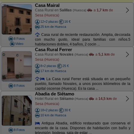
Casa Mairal
Casa Rural en
Salillas
a
1,7 km
de
(Huesca)
Sesa (Huesca)
12+2 plazas
16 €
25 km de Huesca
Casa rural de reciente restauración. Amplia, decorada
8 Fotos
con mucho gusto, ideal para familias con niños.5
Video
habitaciones dobles, 4 baños, 2 cocin ...
Casa Rural Ferrer
Casa Rural en
Novales
a
5,1 km
de
(Huesca)
Sesa (Huesca)
8+2 plazas
25 €
17 km de Huesca
La Casa rural Ferrer está situada en un pequeño
pueblo, llamado Novales, a unos pocos kilómetros de la
8 Fotos
capital oscense (Huesca). Es la casa ...
Abadia de Siétamo
Hotel Rural en
Siétamo
a
14,5 km
de
(Huesca)
Sesa (Huesca)
18+2 plazas
30 €
10 km de Huesca
Antigua Abadia, edificio restaurado que conserva el
encanto de la casa. Dispones de habitación con baño y
8 Fotos
televisión, bodega, sala de estar, ...