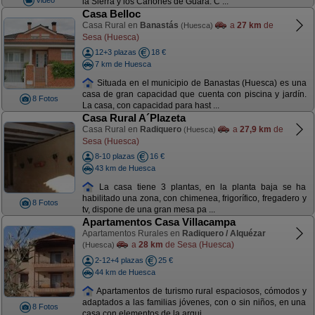
la Sierra y los Cañones de Guara. C ...
Casa Belloc
Casa Rural en
Banastás
a
27 km
de
(Huesca)
Sesa (Huesca)
12+3 plazas
18 €
7 km de Huesca
Situada en el municipio de Banastas (Huesca) es una
casa de gran capacidad que cuenta con piscina y jardín.
8 Fotos
La casa, con capacidad para hast ...
Casa Rural A´Plazeta
Casa Rural en
Radiquero
a
27,9 km
de
(Huesca)
Sesa (Huesca)
8-10 plazas
16 €
43 km de Huesca
La casa tiene 3 plantas, en la planta baja se ha
habilitado una zona, con chimenea, frigorífico, fregadero y
8 Fotos
tv, dispone de una gran mesa pa ...
Apartamentos Casa Villacampa
Apartamentos Rurales en
Radiquero / Alquézar
a
28 km
de Sesa (Huesca)
(Huesca)
2-12+4 plazas
25 €
44 km de Huesca
Apartamentos de turismo rural espaciosos, cómodos y
adaptados a las familias jóvenes, con o sin niños, en una
8 Fotos
casa con elementos de la arqui ...