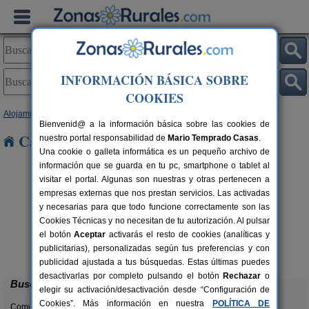
INFORMACIÓN BÁSICA SOBRE
COOKIES
Alojamientos
>
Aragón
>
Huesca
> Sesa
Bienvenid@ a la información básica sobre las cookies de
Casas Rurales cerca de Sesa
nuestro portal responsabilidad de
Mario Temprado Casas
.
Una cookie o galleta informática es un pequeño archivo de
información que se guarda en tu pc, smartphone o tablet al
visitar el portal. Algunas son nuestras y otras pertenecen a
empresas externas que nos prestan servicios. Las activadas
y necesarias para que todo funcione correctamente son las
Cookies Técnicas y no necesitan de tu autorización. Al pulsar
el botón
Aceptar
activarás el resto de cookies (analíticas y
Mirador de La Herradura
rs.
7+2 pers.
publicitarias), personalizadas según tus preferencias y con
 €
40 €
Embún (Huesca)
desde
publicidad ajustada a tus búsquedas. Estas últimas puedes
desactivarlas por completo pulsando el botón
Rechazar
o
Buscar
elegir su activación/desactivación desde “Configuración de
Cookies”. Más información en nuestra
POLÍTICA DE
Comunidades: