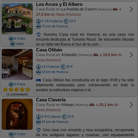
Los Arcos y El Albero
Casa Rural en
La Puebla de Castro
a
(Huesca)
17,5 km
de Sesa (Huesca)
4-18+4 plazas
18 €
75 km de Huesca
Nuestra Casa rural en Huesca, es una casa con
8 Fotos
encanto dedicada al Turismo Rural. Se encuentra situada
Video
en el Valle del Ésera al Sur de la com ...
Casa Olibán
Casa Rural en
Arbaniés
a
18,5 km
de
(Huesca)
Sesa (Huesca)
12+3 plazas
35 €
18 km de Huesca
Casa Olibán fue construida en el siglo XVIII y ha sido
8 Fotos
totalmente restaurada pero conservando en todo lo
posible la estructura original e id ...
(1 comentario)
Casa Clavería
Casa Rural en
Abiego
a
20,1 km
de
(Huesca)
Sesa (Huesca)
6-8+2 plazas
20 €
34 km de Huesca
Una casa con encanto y muy acogedora, recuperada
8 Fotos
de los antiguos lagares y cuadras, con equipamiento