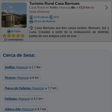
Turismo Rural Casa Bernues
Casa Rural en
Aniés
a
43,9 km
de
(Huesca)
Sesa (Huesca)
12+6 plazas
18 €
25 km de Huesca
Casa Bernués son tres casas rurales: Bernues, Sol y
8 Fotos
Luna. Creadas a partir de la restauración de distintas
partes de una antigua casa de pue ...
(2 comentarios)
Cerca de Sesa:
Salillas
(Huesca)
a 1,7 km
Piraces
(Huesca)
a 6 km
Pueyo de Fañanas
(Huesca)
a 7,7 km
Fañanas
(Huesca)
a 9,1 km
Albero Alto
(Huesca)
a 9,7 km