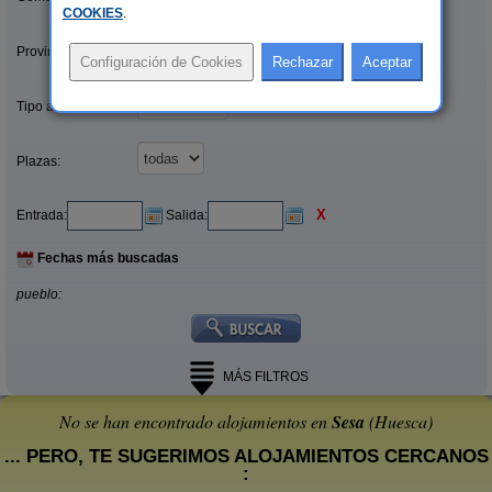
COOKIES
.
Provincias/Islas:
Tipo alquiler:
Plazas:
X
Entrada:
Salida:
Fechas más buscadas
pueblo:
MÁS FILTROS
No se han encontrado alojamientos en
Sesa
(Huesca)
... PERO, TE SUGERIMOS ALOJAMIENTOS CERCANOS
: