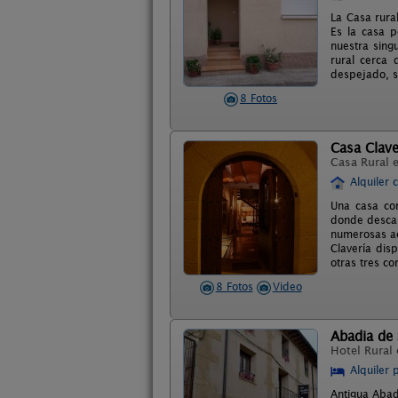
La Casa rura
Es la casa p
nuestra sing
rural cerca 
despejado, s
8 Fotos
Casa Clave
Casa Rural 
Alquiler 
Una casa co
donde descan
numerosas ac
Clavería dis
otras tres c
8 Fotos
Video
Abadia de
Hotel Rural
Alquiler 
Antigua Abad