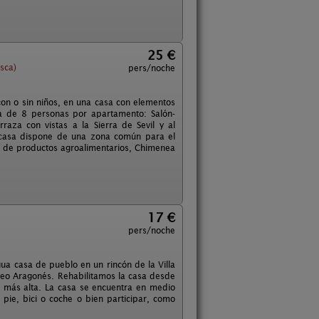
25 €
sca)
pers/noche
on o sin niños, en una casa con elementos
a de 8 personas por apartamento: Salón-
raza con vistas a la Sierra de Sevil y al
a casa dispone de una zona común para el
ión de productos agroalimentarios, Chimenea
17 €
pers/noche
ua casa de pueblo en un rincón de la Villa
ineo Aragonés. Rehabilitamos la casa desde
e más alta. La casa se encuentra en medio
pie, bici o coche o bien participar, como