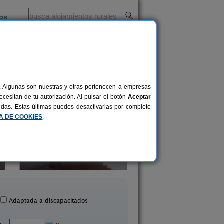
ios
-
al. Algunas son nuestras y otras pertenecen a empresas
cesitan de tu autorización. Al pulsar el botón
Aceptar
uedas. Estas últimas puedes desactivarlas por completo
CA DE COOKIES
.
Casa Rural A´Plazeta
Hotel Posada Rea
8-10 pers.
16 €
Radiquero (Huesca)
Aínsa (Huesca)
desde
Adaptada a discapacitados