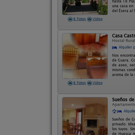
hasta 18 Pla
una casa en 
del Ésera al 
8 Fotos
Video
Casa Cast
Hostal Rura
Alquiler 
Nos encontra
de Guara. Co
de aseo, sec
mismas condi
aroma de la n
8 Fotos
Video
Sueños de
Apartament
Alquil
Sueños de Gu
privado. Ide
los tuyos. S
de Huesca mu