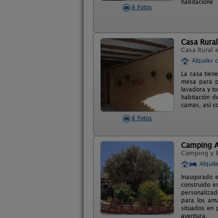
habitacione
8 Fotos
Casa Rural
Casa Rural 
Alquiler 
La casa tiene
mesa para po
lavadora y t
habitación d
camas, así co
8 Fotos
Camping A
Camping y 
Alquil
Inaugurado e
construido e
personalizad
para los am
situados en 
aventura.