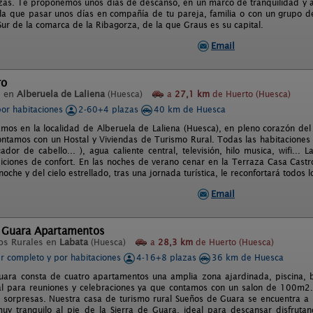
zas. Te proponemos unos días de descanso, en un marco de tranquilidad y 
la que pasar unos días en compañía de tu pareja, familia o con un grupo de
Sur de la comarca de la Ribagorza, de la que Graus es su capital.
Email
ro
l en
Alberuela de Laliena
(Huesca)
a
27,1 km
de Huerto (Huesca)
por habitaciones
2-60+4 plazas
40 km de Huesca
mos en la localidad de Alberuela de Laliena (Huesca), en pleno corazón del 
ntamos con un Hostal y Viviendas de Turismo Rural. Todas las habitaciones
ador de cabello... ), agua caliente central, televisión, hilo musica, wifi...
ciones de confort. En las noches de verano cenar en la Terraza Casa Castro,
oche y del cielo estrellado, tras una jornada turística, le reconfortará todos l
Email
 Guara Apartamentos
os Rurales en
Labata
(Huesca)
a
28,3 km
de Huerto (Huesca)
er completo y por habitaciones
4-16+8 plazas
36 km de Huesca
ara consta de cuatro apartamentos una amplia zona ajardinada, piscina, 
al para reuniones y celebraciones ya que contamos con un salon de 100m2. E
in sorpresas. Nuestra casa de turismo rural Sueños de Guara se encuentra 
y tranquilo al pie de la Sierra de Guara, ideal para descansar disfruta