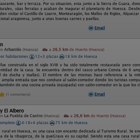
taurante, bar y terraza. Por su situacion, esta junto a la Sierra de Guara, 
ulturales, váas ferratas y acaban de inagurar el planetario de Huesca. Des
en visitar el Castillo de Loarre, Montearagón, los Mallos de Riglos, Alquezar
cional aragonesa, junto a unas buenas carnes y paellas.
Email
án
en
Arbaniés
(Huesca)
a
26,5 km
de Huerto (Huesca)
por habitaciones
12+3 plazas
18 km de Huesca
fue construida en el siglo XVIII y ha sido totalmente restaurada pero con
dentidad de la casa. Se encuentra dentro del casco urbano Consta de 6 amp
el de ducha y toallas). El nombre de las mismas hace referencia a la mit
a amplia entrada que nos conduce al salón-comedor donde los turistas compa
ambién de una cocina privada (equipada) con salón-comedor en la que los cl
Email
(1 comentario)
y El Albero
en
La Puebla de Castro
(Huesca)
a
26,6 km
de Huerto (Huesca)
completo
4-18+4 plazas
75 km de Huesca
 rural en Huesca, es una casa con encanto dedicada al Turismo Rural. Se encu
a de la ribagorza, de la queGraus es su capital. Siendo esta una casa rur