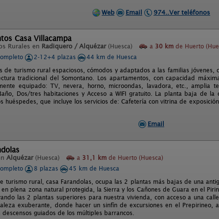
Web
Email
974..Ver teléfonos
tos Casa Villacampa
os Rurales en
Radiquero / Alquézar
(Huesca)
a
30 km
de Huerto (Hue
completo
2-12+4 plazas
44 km de Huesca
 de turismo rural espaciosos, cómodos y adaptados a las familias jóvenes, c
ectura tradicional del Somontano. Los apartamentos, con capacidad máxim
lmente equipado: TV, nevera, horno, microondas, lavadora, etc., amplia ter
año, Dos/tres habitaciones y Acceso a WIFI gratuito. La planta baja de l
os huéspedes, que incluye los servicios de: Cafetería con vitrina de exposic
Email
ndolas
en
Alquézar
(Huesca)
a
31,1 km
de Huerto (Huesca)
completo
8 plazas
45 km de Huesca
de turismo rural, casa Farandolas, ocupa las 2 plantas más bajas de una antig
 en plena zona natural protegida, la Sierra y los Cañones de Guara en el Pir
ando las 2 plantas superiores para nuestra vivienda, con acceso a una call
aleza exuberante, donde hacer un sinfín de excursiones en el Prepirineo, a 
os descensos guiados de los múltiples barrancos.