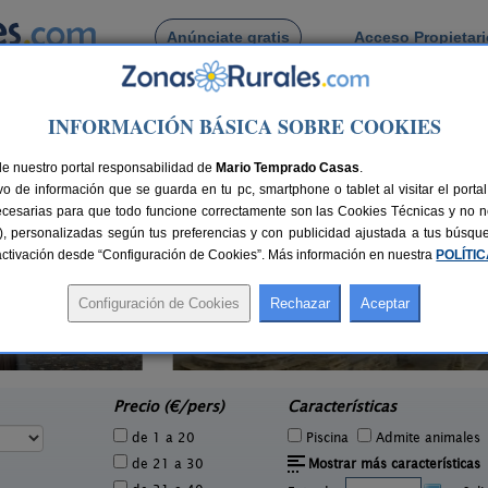
Anúnciate gratis
Acceso Propietar
Busca por pueblo
INFORMACIÓN BÁSICA SOBRE COOKIES
de Huerto
de nuestro portal responsabilidad de
Mario Temprado Casas
.
o de información que se guarda en tu pc, smartphone o tablet al visitar el port
ecesarias para que todo funcione correctamente son las Cookies Técnicas y no ne
rias), personalizadas según tus preferencias y con publicidad ajustada a tus búsq
sactivación desde “Configuración de Cookies”. Más información en nuestra
POLÍTI
Casa Rural La Borda de Mery
2 pers.
4+2 pers.
40 €
25 €
Charo (Huesca)
e
desde
Precio (€/pers)
Características
de 1 a 20
Piscina
Admite animales
de 21 a 30
Mostrar más características