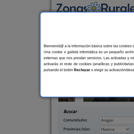
Busca por alojamiento
Alojamientos
>
Aragón
>
Huesca
> Huerto
Casas Rurales cerca 
Bienvenid@ a la información básica sobre las cookies 
Una cookie o galleta informática es un pequeño archiv
externas que nos prestan servicios. Las activadas y n
activarás el resto de cookies (analíticas y publicita
pulsando el botón
Rechazar
o elegir su activación/de
quézar
Mirador de La Herradura
6 pers.
7+
25 €
uesca)
Embún (Huesca)
desde
desd
Buscar
Comunidades:
Provincias/Islas: