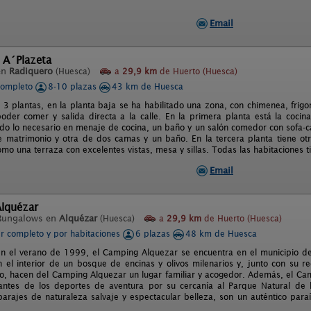
Email
 A´Plazeta
en
Radiquero
(Huesca)
a
29,9 km
de Huerto (Huesca)
completo
8-10 plazas
43 km de Huesca
 3 plantas, en la planta baja se ha habilitado una zona, con chimenea, frigo
der comer y salida directa a la calle. En la primera planta está la cocina
odo lo necesario en menaje de cocina, un baño y un salón comedor con sofa-
e matrimonio y otra de dos camas y un baño. En la tercera planta tiene ot
mo una terraza con excelentes vistas, mesa y sillas. Todas las habitaciones t
Email
lquézar
Bungalows en
Alquézar
(Huesca)
a
29,9 km
de Huerto (Huesca)
er completo y por habitaciones
6 plazas
48 km de Huesca
n el verano de 1999, el Camping Alquezar se encuentra en el municipio de
n el interior de un bosque de encinas y olivos milenarios y, junto con su r
o, hacen del Camping Alquezar un lugar familiar y acogedor. Además, el Ca
antes de los deportes de aventura por su cercanía al Parque Natural de 
parajes de naturaleza salvaje y espectacular belleza, son un auténtico para