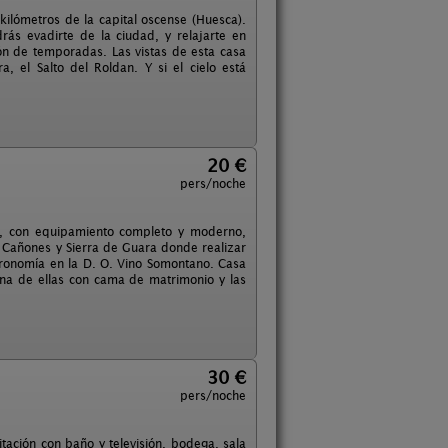
ilómetros de la capital oscense (Huesca).
rás evadirte de la ciudad, y relajarte en
ión de temporadas. Las vistas de esta casa
, el Salto del Roldan. Y si el cielo está
20 €
pers/noche
s, con equipamiento completo y moderno,
 Cañones y Sierra de Guara donde realizar
tronomía en la D. O. Vino Somontano. Casa
una de ellas con cama de matrimonio y las
30 €
pers/noche
tación con baño y televisión, bodega, sala