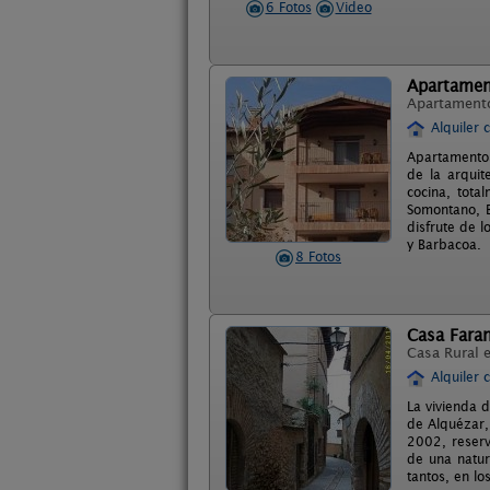
6 Fotos
Video
Apartamen
Apartament
Alquiler 
Apartamentos
de la arquit
cocina, tota
Somontano, B
disfrute de l
y Barbacoa.
8 Fotos
Casa Fara
Casa Rural 
Alquiler 
La vivienda 
de Alquézar,
2002, reserv
de una natur
tantos, en l