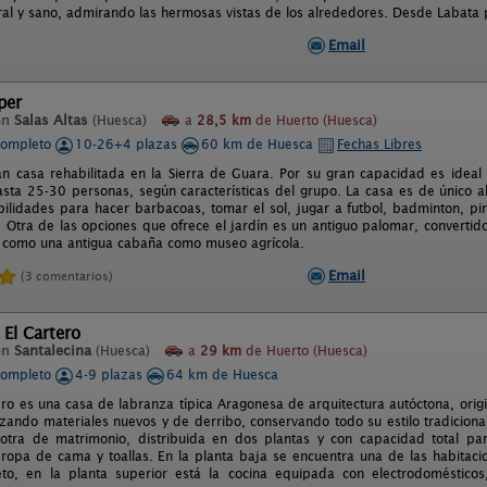
ral y sano, admirando las hermosas vistas de los alrededores. Desde Labata 
Email
per
en
Salas Altas
(Huesca)
a
28,5 km
de Huerto (Huesca)
completo
10-26+4 plazas
60 km de Huesca
Fechas Libres
an casa rehabilitada en la Sierra de Guara. Por su gran capacidad es ideal
sta 25-30 personas, según características del grupo. La casa es de único al
ilidades para hacer barbacoas, tomar el sol, jugar a futbol, badminton, pin
s. Otra de las opciones que ofrece el jardín es un antiguo palomar, convertid
sí como una antigua cabaña como museo agrícola.
Email
(3 comentarios)
 El Cartero
en
Santalecina
(Huesca)
a
29 km
de Huerto (Huesca)
completo
4-9 plazas
64 km de Huesca
ero es una casa de labranza típica Aragonesa de arquitectura autóctona, ori
lizando materiales nuevos y de derribo, conservando todo su estilo tradiciona
 otra de matrimonio, distribuida en dos plantas y con capacidad total par
 ropa de cama y toallas. En la planta baja se encuentra una de las habitaci
to, en la planta superior está la cocina equipada con electrodoméstico