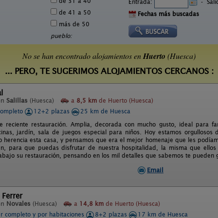
de 31 a 40
Entrada:
-
Sal
de 41 a 50
Fechas más buscadas
más de 50
pueblo:
No se han encontrado alojamientos en
Huerto
(Huesca)
... PERO, TE SUGERIMOS ALOJAMIENTOS CERCANOS :
l
en
Salillas
(Huesca)
a
8,5 km
de Huerto (Huesca)
completo
12+2 plazas
25 km de Huesca
e reciente restauración. Amplia, decorada con mucho gusto, ideal para fam
inas, jardín, sala de juegos especial para niños. Hoy estamos orgullosos 
 herencia esta casa, y pensamos que era el mejor homenaje que les podíamos
én, para que puedas disfrutar de nuestra hospitalidad, la misma que ello
rabajo su restauración, pensando en los mil detalles que sabemos te pueden 
Email
 Ferrer
en
Novales
(Huesca)
a
14,8 km
de Huerto (Huesca)
er completo y por habitaciones
8+2 plazas
17 km de Huesca