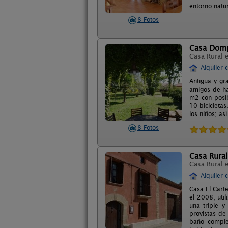
entorno natu
8 Fotos
Casa Dom
Casa Rural 
Alquiler 
Antigua y gr
amigos de ha
m2 con posib
10 bicicleta
los niños; a
8 Fotos
Casa Rural
Casa Rural 
Alquiler 
Casa El Cart
el 2008, uti
una triple y
provistas de
baño comple