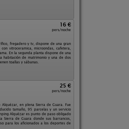
16 €
pers/noche
rífico, fregadero y tv, dispone de una gran
 con vitroceramica, microondas, cafetera,
cama. En la segunda planta dispone de una
ra habitación de matrimonio y una de dos
ienen toallas y sábanas.
25 €
pers/noche
 Alquézar, en plena Sierra de Guara. Fue
educido tamaño, 95 parcelas y un servicio
mping Alquézar es punto de paso obligado
la Sierra de Guara donde sus barrancos,
íso para los aficionados a los deportes de