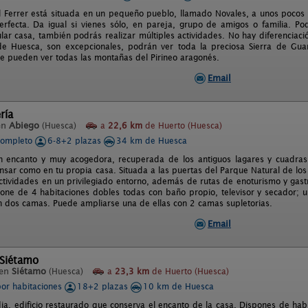
l Ferrer está situada en un pequeño pueblo, llamado Novales, a unos pocos k
erfecta. Da igual si vienes sólo, en pareja, grupo de amigos o familia. Pod
ular casa, también podrás realizar múltiples actividades. No hay diferenciac
de Huesca, son excepcionales, podrán ver toda la preciosa Sierra de Guara
e pueden ver todas las montañas del Pirineo aragonés.
Email
ría
en
Abiego
(Huesca)
a
22,6 km
de Huerto (Huesca)
completo
6-8+2 plazas
34 km de Huesca
n encanto y muy acogedora, recuperada de los antiguos lagares y cuadra
sar como en tu propia casa. Situada a las puertas del Parque Natural de los
tividades en un privilegiado entorno, además de rutas de enoturismo y gas
pone de 4 habitaciones dobles todas con baño propio, televisor y secador; 
on dos camas. Puede ampliarse una de ellas con 2 camas supletorias.
Email
 Siétamo
 en
Siétamo
(Huesca)
a
23,3 km
de Huerto (Huesca)
por habitaciones
18+2 plazas
10 km de Huesca
ia, edificio restaurado que conserva el encanto de la casa. Dispones de habi