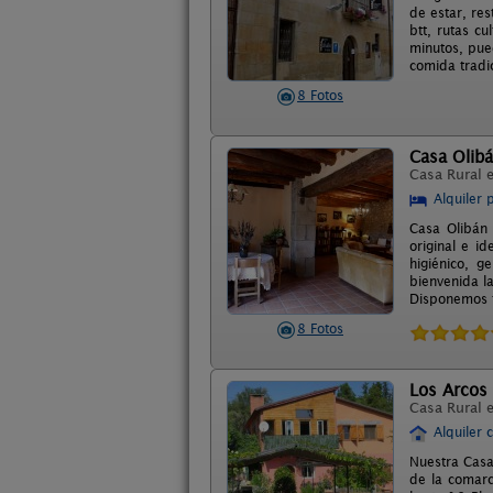
de estar, res
btt, rutas c
minutos, pued
comida tradi
8 Fotos
Casa Olib
Casa Rural 
Alquiler 
Casa Olibán 
original e i
higiénico, g
bienvenida l
Disponemos t
8 Fotos
Los Arcos 
Casa Rural 
Alquiler 
Nuestra Casa
de la comarc