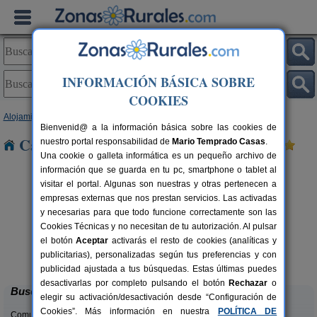
INFORMACIÓN BÁSICA SOBRE
COOKIES
Alojamientos
>
Aragón
>
Huesca
> Lalueza
Bienvenid@ a la información básica sobre las cookies de
Casas Rurales cerca de Lalueza
nuestro portal responsabilidad de
Mario Temprado Casas
.
Una cookie o galleta informática es un pequeño archivo de
información que se guarda en tu pc, smartphone o tablet al
visitar el portal. Algunas son nuestras y otras pertenecen a
empresas externas que nos prestan servicios. Las activadas
y necesarias para que todo funcione correctamente son las
Cookies Técnicas y no necesitan de tu autorización. Al pulsar
el botón
Aceptar
activarás el resto de cookies (analíticas y
Camping Alquézar
rs.
6 pers.
publicitarias), personalizadas según tus preferencias y con
 €
25 €
Alquézar (Huesca)
desde
publicidad ajustada a tus búsquedas. Estas últimas puedes
desactivarlas por completo pulsando el botón
Rechazar
o
Buscar
elegir su activación/desactivación desde “Configuración de
Cookies”. Más información en nuestra
POLÍTICA DE
Comunidades: