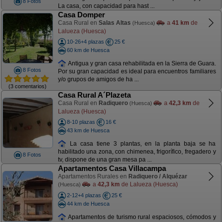
8 Fotos
La casa, con capacidad para hast ...
Casa Domper
Casa Rural en
Salas Altas
a
41 km
de
(Huesca)
Lalueza (Huesca)
10-26+4 plazas
25 €
60 km de Huesca
Antigua y gran casa rehabilitada en la Sierra de Guara.
8 Fotos
Por su gran capacidad es ideal para encuentros familiares
y/o grupos de amigos de ha ...
(3 comentarios)
Casa Rural A´Plazeta
Casa Rural en
Radiquero
a
42,3 km
de
(Huesca)
Lalueza (Huesca)
8-10 plazas
16 €
43 km de Huesca
La casa tiene 3 plantas, en la planta baja se ha
habilitado una zona, con chimenea, frigorífico, fregadero y
8 Fotos
tv, dispone de una gran mesa pa ...
Apartamentos Casa Villacampa
Apartamentos Rurales en
Radiquero / Alquézar
a
42,3 km
de Lalueza (Huesca)
(Huesca)
2-12+4 plazas
25 €
44 km de Huesca
Apartamentos de turismo rural espaciosos, cómodos y