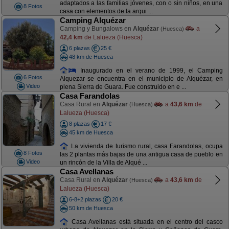
adaptados a las familias jóvenes, con o sin niños, en una
8 Fotos
casa con elementos de la arqui ...
Camping Alquézar
Camping y Bungalows en
Alquézar
a
(Huesca)
42,4 km
de Lalueza (Huesca)
6 plazas
25 €
48 km de Huesca
Inaugurado en el verano de 1999, el Camping
6 Fotos
Alquezar se encuentra en el municipio de Alquézar, en
Video
plena Sierra de Guara. Fue construido en e ...
Casa Farandolas
Casa Rural en
Alquézar
a
43,6 km
de
(Huesca)
Lalueza (Huesca)
8 plazas
17 €
45 km de Huesca
La vivienda de turismo rural, casa Farandolas, ocupa
8 Fotos
las 2 plantas más bajas de una antigua casa de pueblo en
Video
un rincón de la Villa de Alqué ...
Casa Avellanas
Casa Rural en
Alquézar
a
43,6 km
de
(Huesca)
Lalueza (Huesca)
6-8+2 plazas
20 €
50 km de Huesca
Casa Avellanas está situada en el centro del casco