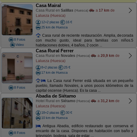
Casa Mairal
Casa Rural en
Salillas
a
17 km
de
(Huesca)
Lalueza (Huesca)
12+2 plazas
16 €
25 km de Huesca
Casa rural de reciente restauración. Amplia, decorada
8 Fotos
con mucho gusto, ideal para familias con niños.5
Video
habitaciones dobles, 4 baños, 2 cocin ...
Casa Rural Ferrer
Casa Rural en
Novales
a
20,9 km
de
(Huesca)
Lalueza (Huesca)
8+2 plazas
25 €
17 km de Huesca
La Casa rural Ferrer está situada en un pequeño
pueblo, llamado Novales, a unos pocos kilómetros de la
8 Fotos
capital oscense (Huesca). Es la casa ...
Abadia de Siétamo
Hotel Rural en
Siétamo
a
31,2 km
de
(Huesca)
Lalueza (Huesca)
18+2 plazas
30 €
10 km de Huesca
Antigua Abadia, edificio restaurado que conserva el
encanto de la casa. Dispones de habitación con baño y
8 Fotos
televisión, bodega, sala de estar, ...