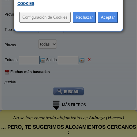
COOKIES
.
Provincias/Islas:
Tipo alquiler:
Plazas:
X
Entrada:
Salida:
Fechas más buscadas
pueblo:
MÁS FILTROS
No se han encontrado alojamientos en
Lalueza
(Huesca)
... PERO, TE SUGERIMOS ALOJAMIENTOS CERCANOS
: