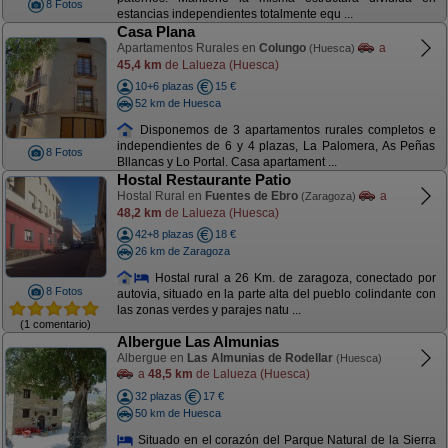
8 Fotos
estancias independientes totalmente equ ...
Casa Plana
Apartamentos Rurales en
Colungo
a
(Huesca)
45,4 km
de Lalueza (Huesca)
10+6 plazas
15 €
52 km de Huesca
Disponemos de 3 apartamentos rurales completos e
independientes de 6 y 4 plazas, La Palomera, As Peñas
8 Fotos
Bllancas y Lo Portal. Casa apartament ...
Hostal Restaurante Patio
Hostal Rural en
Fuentes de Ebro
a
(Zaragoza)
48,2 km
de Lalueza (Huesca)
42+8 plazas
18 €
26 km de Zaragoza
Hostal rural a 26 Km. de zaragoza, conectado por
8 Fotos
autovia, situado en la parte alta del pueblo colindante con
las zonas verdes y parajes natu ...
(1 comentario)
Albergue Las Almunias
Albergue en
Las Almunias de Rodellar
(Huesca)
a
48,5 km
de Lalueza (Huesca)
32 plazas
17 €
50 km de Huesca
Situado en el corazón del Parque Natural de la Sierra