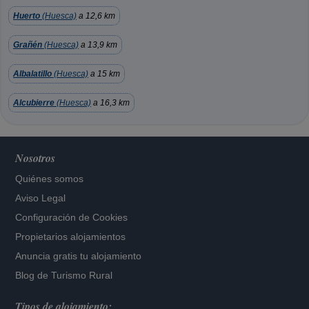
Huerto
(Huesca)
a 12,6 km
Grañén
(Huesca)
a 13,9 km
Albalatillo
(Huesca)
a 15 km
Alcubierre
(Huesca)
a 16,3 km
Nosotros
Quiénes somos
Aviso Legal
Configuración de Cookies
Propietarios alojamientos
Anuncia gratis tu alojamiento
Blog de Turismo Rural
Tipos de alojamiento: