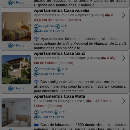
urbano de Alquezar en la Sierra y Cañones de Guara.
8 Fotos
Dispone de 5 habitaciones, 2 baños, c ...
Apartamentos Casa Aurelia
Apartamentos Rurales en
Alquezar
a
(Huesca)
43,6 km
de Lalueza (Huesca)
6+2 plazas
20 €
45 km de Huesca
Apartamentos totalmente exteriores, situados en el
casco antiguo de la Villa Medieval de Alquezar. De 1, 2 y 3
8 Fotos
habitaciones, con balcón o te ...
Apartamentos Casa Sanz
Apartamentos Rurales en
Asque
a
45,1
(Huesca)
km
de Lalueza (Huesca)
2-20 plazas
23 €
50 km de Huesca
Casa antigua de labranza rehabilitada recientemente
utilizando materiales como la piedra, madera y cerámica,
8 Fotos
para ofrecerles 3 apartamentos ...
Apartamentos Casa Mata
Casa Rural en
Colungo
a
45,3 km
de
(Huesca)
Lalueza (Huesca)
16 plazas
20 €
51 km de Huesca
Casa de labranda de 1800 donde vivían mis abuelos
paternos. Mantiene la misma estructura dividida en