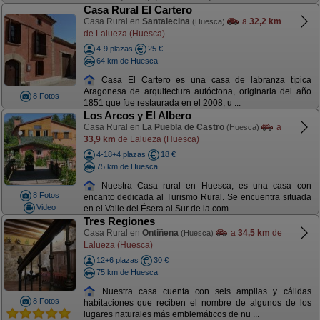
Casa Rural El Cartero
Casa Rural en
Santalecina
a
32,2 km
(Huesca)
de Lalueza (Huesca)
4-9 plazas
25 €
64 km de Huesca
Casa El Cartero es una casa de labranza típica
Aragonesa de arquitectura autóctona, originaria del año
8 Fotos
1851 que fue restaurada en el 2008, u ...
Los Arcos y El Albero
Casa Rural en
La Puebla de Castro
a
(Huesca)
33,9 km
de Lalueza (Huesca)
4-18+4 plazas
18 €
75 km de Huesca
Nuestra Casa rural en Huesca, es una casa con
8 Fotos
encanto dedicada al Turismo Rural. Se encuentra situada
Video
en el Valle del Ésera al Sur de la com ...
Tres Regiones
Casa Rural en
Ontiñena
a
34,5 km
de
(Huesca)
Lalueza (Huesca)
12+6 plazas
30 €
75 km de Huesca
Nuestra casa cuenta con seis amplias y cálidas
8 Fotos
habitaciones que reciben el nombre de algunos de los
lugares naturales más emblemáticos de nu ...