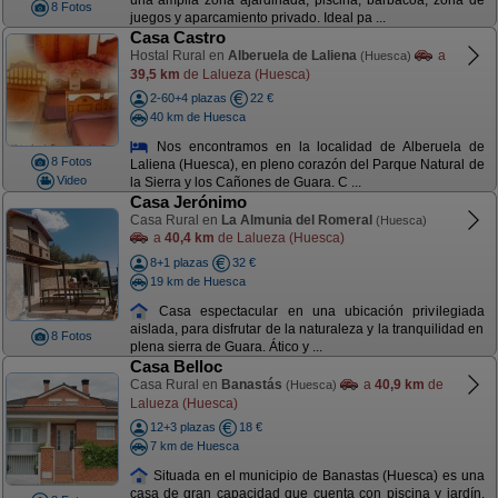
una amplia zona ajardinada, piscina, barbacoa, zona de
8 Fotos
juegos y aparcamiento privado. Ideal pa ...
Casa Castro
Hostal Rural en
Alberuela de Laliena
a
(Huesca)
39,5 km
de Lalueza (Huesca)
2-60+4 plazas
22 €
40 km de Huesca
Nos encontramos en la localidad de Alberuela de
8 Fotos
Laliena (Huesca), en pleno corazón del Parque Natural de
Video
la Sierra y los Cañones de Guara. C ...
Casa Jerónimo
Casa Rural en
La Almunia del Romeral
(Huesca)
a
40,4 km
de Lalueza (Huesca)
8+1 plazas
32 €
19 km de Huesca
Casa espectacular en una ubicación privilegiada
aislada, para disfrutar de la naturaleza y la tranquilidad en
8 Fotos
plena sierra de Guara. Ático y ...
Casa Belloc
Casa Rural en
Banastás
a
40,9 km
de
(Huesca)
Lalueza (Huesca)
12+3 plazas
18 €
7 km de Huesca
Situada en el municipio de Banastas (Huesca) es una
casa de gran capacidad que cuenta con piscina y jardín.