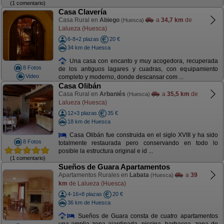
(1 comentario)
Casa Clavería
Casa Rural en
Abiego
a
34,7 km
de
(Huesca)
Lalueza (Huesca)
6-8+2 plazas
20 €
34 km de Huesca
Una casa con encanto y muy acogedora, recuperada
8 Fotos
de los antiguos lagares y cuadras, con equipamiento
Video
completo y moderno, donde descansar com ...
Casa Olibán
Casa Rural en
Arbaniés
a
35,5 km
de
(Huesca)
Lalueza (Huesca)
12+3 plazas
35 €
18 km de Huesca
Casa Olibán fue construida en el siglo XVIII y ha sido
8 Fotos
totalmente restaurada pero conservando en todo lo
posible la estructura original e id ...
(1 comentario)
Sueños de Guara Apartamentos
Apartamentos Rurales en
Labata
a
39
(Huesca)
km
de Lalueza (Huesca)
4-16+8 plazas
20 €
36 km de Huesca
Sueños de Guara consta de cuatro apartamentos