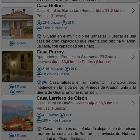
1851 que fue restaurada en el 2008, u ...
Casa Belloc
Casa Rural en
Banastás
a
33,6 km
de
(Huesca)
Pertusa (Huesca)
12+3 plazas
18 €
7 km de Huesca
Situada en el municipio de Banastas (Huesca) es una
casa de gran capacidad que cuenta con piscina y jardín.
8 Fotos
La casa, con capacidad para hast ...
Casa Purroy
Apartamentos Rurales en
Artasona / El Grado
a
33,6 km
de Pertusa (Huesca)
(Huesca)
2-16+4 plazas
19 €
50 km de Huesca
Casa situada en un conjunto histórico-artístico
8 Fotos
medieval en la falda de los Pirineos de Aragón junto a la
Video
Sierra de Guara. Entorno rural rod ...
Casa Larriero de Olsón
Casa Rural en
Olsón
a
36,5 km
de
(Huesca)
Pertusa (Huesca)
4+1 plazas
15 €
100 km de Huesca
Casa Larriero es una oferta de alojamiento de turismo
rural en la comarca de Sobrarbe, provincia de Huesca,
8 Fotos
localidad de Olsón. Se trata de ...