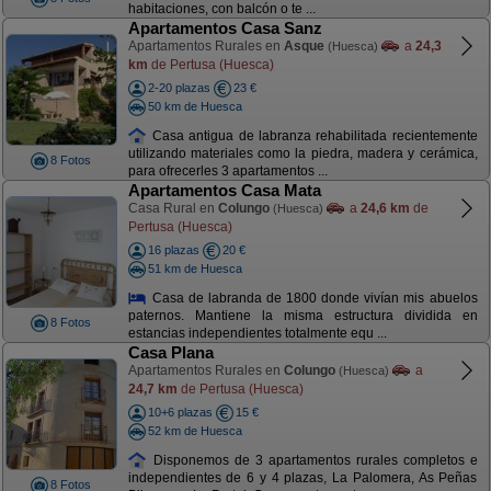
habitaciones, con balcón o te ...
Apartamentos Casa Sanz
Apartamentos Rurales en
Asque
a
24,3
(Huesca)
km
de Pertusa (Huesca)
2-20 plazas
23 €
50 km de Huesca
Casa antigua de labranza rehabilitada recientemente
utilizando materiales como la piedra, madera y cerámica,
8 Fotos
para ofrecerles 3 apartamentos ...
Apartamentos Casa Mata
Casa Rural en
Colungo
a
24,6 km
de
(Huesca)
Pertusa (Huesca)
16 plazas
20 €
51 km de Huesca
Casa de labranda de 1800 donde vivían mis abuelos
paternos. Mantiene la misma estructura dividida en
8 Fotos
estancias independientes totalmente equ ...
Casa Plana
Apartamentos Rurales en
Colungo
a
(Huesca)
24,7 km
de Pertusa (Huesca)
10+6 plazas
15 €
52 km de Huesca
Disponemos de 3 apartamentos rurales completos e
independientes de 6 y 4 plazas, La Palomera, As Peñas
8 Fotos