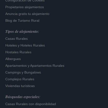
Configuración de Cookies
Propietarios alojamientos
Anuncia gratis tu alojamiento
Blog de Turismo Rural
Tipos de alojamiento:
Casas Rurales
Hoteles
y
Hoteles Rurales
Hostales Rurales
Albergues
Apartamentos
y
Apartamentos Rurales
Campings y Bungalows
Complejos Rurales
Viviendas turísticas
Búsquedas especiales:
Casas Rurales con disponibilidad