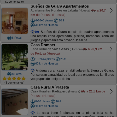
(1 comentario)
Sueños de Guara Apartamentos
Apartamentos Rurales en
Labata
a
20,7
(Huesca)
km
de Pertusa (Huesca)
4-16+8 plazas
20 €
36 km de Huesca
Sueños de Guara consta de cuatro apartamentos
una amplia zona ajardinada, piscina, barbacoa, zona de
8 Fotos
juegos y aparcamiento privado. Ideal pa ...
Casa Domper
Casa Rural en
Salas Altas
a
20,9 km
(Huesca)
de Pertusa (Huesca)
10-26+4 plazas
25 €
60 km de Huesca
Antigua y gran casa rehabilitada en la Sierra de Guara.
8 Fotos
Por su gran capacidad es ideal para encuentros familiares
y/o grupos de amigos de ha ...
(3 comentarios)
Casa Rural A´Plazeta
Casa Rural en
Radiquero
a
21,5 km
de
(Huesca)
Pertusa (Huesca)
8-10 plazas
16 €
43 km de Huesca
La casa tiene 3 plantas, en la planta baja se ha