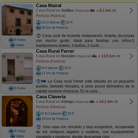
Casa Mairal
Casa Rural en
Salillas
a
8,1 km
de
(Huesca)
Pertusa (Huesca)
12+2 plazas
16 €
25 km de Huesca
Casa rural de reciente restauración. Amplia, decorada
8 Fotos
con mucho gusto, ideal para familias con niños.5
Video
habitaciones dobles, 4 baños, 2 cocin ...
Casa Rural Ferrer
Casa Rural en
Novales
a
13,5 km
de
(Huesca)
Pertusa (Huesca)
8+2 plazas
25 €
17 km de Huesca
La Casa rural Ferrer está situada en un pequeño
pueblo, llamado Novales, a unos pocos kilómetros de la
8 Fotos
capital oscense (Huesca). Es la casa ...
Casa Clavería
Casa Rural en
Abiego
a
14,1 km
de
(Huesca)
Pertusa (Huesca)
6-8+2 plazas
20 €
34 km de Huesca
Una casa con encanto y muy acogedora, recuperada
8 Fotos
de los antiguos lagares y cuadras, con equipamiento
Video
completo y moderno, donde descansar com ...