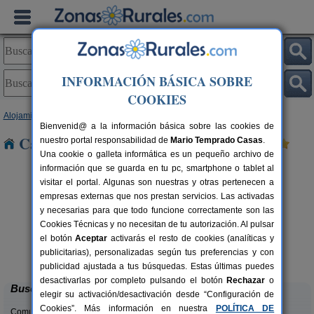
INFORMACIÓN BÁSICA SOBRE
COOKIES
Alojamientos
>
Aragón
>
Huesca
> Pertusa
Bienvenid@ a la información básica sobre las cookies de
Casas Rurales cerca de Pertusa
nuestro portal responsabilidad de
Mario Temprado Casas
.
Una cookie o galleta informática es un pequeño archivo de
información que se guarda en tu pc, smartphone o tablet al
visitar el portal. Algunas son nuestras y otras pertenecen a
empresas externas que nos prestan servicios. Las activadas
y necesarias para que todo funcione correctamente son las
Cookies Técnicas y no necesitan de tu autorización. Al pulsar
el botón
Aceptar
activarás el resto de cookies (analíticas y
Mirador de La Herradura
rs.
7+2 pers.
publicitarias), personalizadas según tus preferencias y con
 €
40 €
Embún (Huesca)
desde
publicidad ajustada a tus búsquedas. Estas últimas puedes
desactivarlas por completo pulsando el botón
Rechazar
o
Buscar
elegir su activación/desactivación desde “Configuración de
Cookies”. Más información en nuestra
POLÍTICA DE
Comunidades: