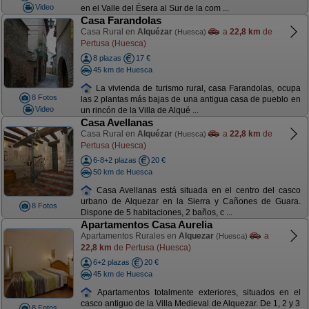
Video
en el Valle del Ésera al Sur de la com ...
Casa Farandolas
Casa Rural en
Alquézar
a
22,8 km
de
(Huesca)
Pertusa (Huesca)
8 plazas
17 €
45 km de Huesca
La vivienda de turismo rural, casa Farandolas, ocupa
8 Fotos
las 2 plantas más bajas de una antigua casa de pueblo en
Video
un rincón de la Villa de Alqué ...
Casa Avellanas
Casa Rural en
Alquézar
a
22,8 km
de
(Huesca)
Pertusa (Huesca)
6-8+2 plazas
20 €
50 km de Huesca
Casa Avellanas está situada en el centro del casco
urbano de Alquezar en la Sierra y Cañones de Guara.
8 Fotos
Dispone de 5 habitaciones, 2 baños, c ...
Apartamentos Casa Aurelia
Apartamentos Rurales en
Alquezar
a
(Huesca)
22,8 km
de Pertusa (Huesca)
6+2 plazas
20 €
45 km de Huesca
Apartamentos totalmente exteriores, situados en el
casco antiguo de la Villa Medieval de Alquezar. De 1, 2 y 3
8 Fotos