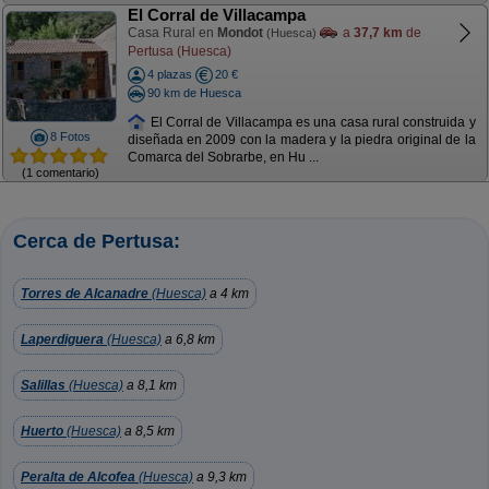
El Corral de Villacampa
Casa Rural en
Mondot
a
37,7 km
de
(Huesca)
Pertusa (Huesca)
4 plazas
20 €
90 km de Huesca
El Corral de Villacampa es una casa rural construida y
8 Fotos
diseñada en 2009 con la madera y la piedra original de la
Comarca del Sobrarbe, en Hu ...
(1 comentario)
Cerca de Pertusa:
Torres de Alcanadre
(Huesca)
a 4 km
Laperdiguera
(Huesca)
a 6,8 km
Salillas
(Huesca)
a 8,1 km
Huerto
(Huesca)
a 8,5 km
Peralta de Alcofea
(Huesca)
a 9,3 km