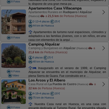
habilitado una zona, con chimenea, frigorífico, fregadero y
8 Fotos
tv, dispone de una gran mesa pa ...
Apartamentos Casa Villacampa
Apartamentos Rurales en
Radiquero / Alquézar
a
21,5 km
de Pertusa (Huesca)
(Huesca)
2-12+4 plazas
25 €
44 km de Huesca
Apartamentos de turismo rural espaciosos, cómodos y
adaptados a las familias jóvenes, con o sin niños, en una
8 Fotos
casa con elementos de la arqui ...
Camping Alquézar
Camping y Bungalows en
Alquézar
a
(Huesca)
21,6 km
de Pertusa (Huesca)
6 plazas
25 €
48 km de Huesca
Inaugurado en el verano de 1999, el Camping
6 Fotos
Alquezar se encuentra en el municipio de Alquézar, en
Video
plena Sierra de Guara. Fue construido en e ...
Los Arcos y El Albero
Casa Rural en
La Puebla de Castro
a
(Huesca)
22 km
de Pertusa (Huesca)
4-18+4 plazas
18 €
75 km de Huesca
Nuestra Casa rural en Huesca, es una casa con
8 Fotos
encanto dedicada al Turismo Rural. Se encuentra situada