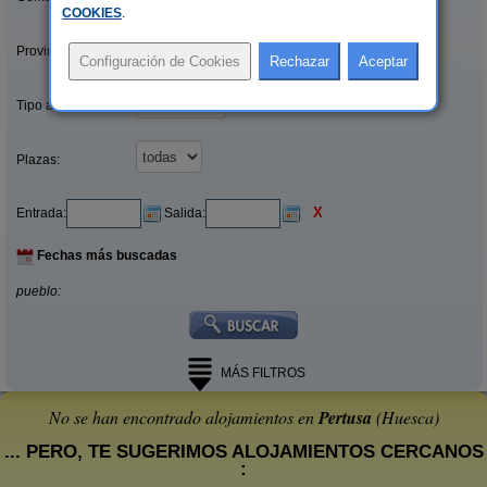
COOKIES
.
Provincias/Islas:
Tipo alquiler:
Plazas:
X
Entrada:
Salida:
Fechas más buscadas
pueblo:
MÁS FILTROS
No se han encontrado alojamientos en
Pertusa
(Huesca)
... PERO, TE SUGERIMOS ALOJAMIENTOS CERCANOS
: