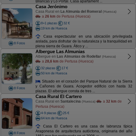
Bllancas y Lo Portal. Casa apartament ...
Casa Jerónimo
Casa Rural en
La Almunia del Romeral
(Huesca)
a
26 km
de Pertusa (Huesca)
8+1 plazas
32 €
19 km de Huesca
Casa espectacular en una ubicación privilegiada
aislada, para disfrutar de la naturaleza y la tranquilidad en
8 Fotos
plena sierra de Guara. Ático y ...
Albergue Las Almunias
Albergue en
Las Almunias de Rodellar
(Huesca)
a
28,6 km
de Pertusa (Huesca)
32 plazas
17 €
50 km de Huesca
Situado en el corazón del Parque Natural de la Sierra
y Cañones de Guara. Acogedor edificio con hasta 32
8 Fotos
plazas. El albergue consta de tres ...
Casa Rural El Cartero
Casa Rural en
Santalecina
a
32 km
de
(Huesca)
Pertusa (Huesca)
4-9 plazas
25 €
64 km de Huesca
Casa El Cartero es una casa de labranza típica
Aragonesa de arquitectura autóctona, originaria del año
8 Fotos