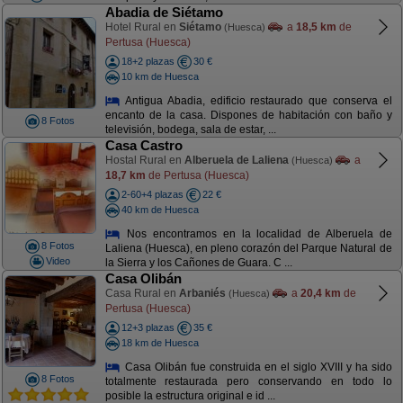
Abadia de Siétamo
Hotel Rural en
Siétamo
a
18,5 km
de
(Huesca)
Pertusa (Huesca)
18+2 plazas
30 €
10 km de Huesca
Antigua Abadia, edificio restaurado que conserva el
encanto de la casa. Dispones de habitación con baño y
8 Fotos
televisión, bodega, sala de estar, ...
Casa Castro
Hostal Rural en
Alberuela de Laliena
a
(Huesca)
18,7 km
de Pertusa (Huesca)
2-60+4 plazas
22 €
40 km de Huesca
Nos encontramos en la localidad de Alberuela de
8 Fotos
Laliena (Huesca), en pleno corazón del Parque Natural de
Video
la Sierra y los Cañones de Guara. C ...
Casa Olibán
Casa Rural en
Arbaniés
a
20,4 km
de
(Huesca)
Pertusa (Huesca)
12+3 plazas
35 €
18 km de Huesca
Casa Olibán fue construida en el siglo XVIII y ha sido
8 Fotos
totalmente restaurada pero conservando en todo lo
posible la estructura original e id ...