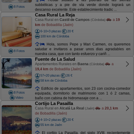
subbéticas y a pie de vía verde donde logrará un
8 Fotos
descanso excelente. Este establecimiento tradic ...
Casa Rural La Reja
Casa Rural en
Castil de Campos
a
19
(Córdoba)
km
de Bobadilla (Jaén)
6-10+3 plazas
20 €
100 km de Córdoba
Hola, somos Pepe y Mari Carmen, os queremos
saludar e invitaros a pasar unos dias agradables en
8 Fotos
nuestra casa, que con tanto esfuerzo y cariñ ...
Fuente de La Salud
Apartamentos Rurales en
Baena
a
(Córdoba)
19,4 km
de Bobadilla (Jaén)
57+20 plazas
26 €
58 km de Córdoba
Edificio de apartamentos, son 23 con cocina-comedor
8 Fotos
equipada, dormitorio de matrimonio con 1 ó 2 camas,
Video
baño con cabina de hidromasaje con a ...
Cortijo La Pasailla
Casa Rural en
Alcalá La Real
a
20,1 km
(Jaén)
de Bobadilla (Jaén)
4-10+2 plazas
20 €
55 km de Jaén
El cortijo La Pasailla, del siglo XVIII, recientemente