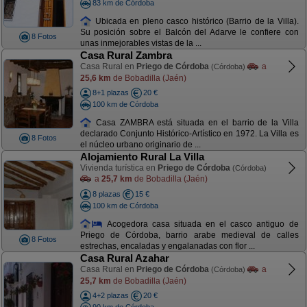
83 km de Córdoba
Ubicada en pleno casco histórico (Barrio de la Villa).
Su posición sobre el Balcón del Adarve le confiere con
8 Fotos
unas inmejorables vistas de la ...
Casa Rural Zambra
Casa Rural en
Priego de Córdoba
a
(Córdoba)
25,6 km
de Bobadilla (Jaén)
8+1 plazas
20 €
100 km de Córdoba
Casa ZAMBRA está situada en el barrio de la Villa
declarado Conjunto Histórico-Artístico en 1972. La Villa es
8 Fotos
el núcleo urbano originario de ...
Alojamiento Rural La Villa
Vivienda turística en
Priego de Córdoba
(Córdoba)
a
25,7 km
de Bobadilla (Jaén)
8 plazas
15 €
100 km de Córdoba
Acogedora casa situada en el casco antiguo de
Priego de Córdoba, barrio arabe medieval de calles
8 Fotos
estrechas, encaladas y engalanadas con flor ...
Casa Rural Azahar
Casa Rural en
Priego de Córdoba
a
(Córdoba)
25,7 km
de Bobadilla (Jaén)
4+2 plazas
20 €
90 km de Córdoba