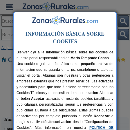
INFORMACIÓN BÁSICA SOBRE
COOKIES
Alojamientos
>
Andalucía
>
Jaén
> Bobadilla
Bienvenid@ a la información básica sobre las cookies de
Casas Rurales cerca de Bobadilla
nuestro portal responsabilidad de
Mario Temprado Casas
.
Una cookie o galleta informática es un pequeño archivo de
información que se guarda en tu pc, smartphone o tablet al
visitar el portal. Algunas son nuestras y otras pertenecen a
empresas externas que nos prestan servicios. Las activadas
y necesarias para que todo funcione correctamente son las
Cookies Técnicas y no necesitan de tu autorización. Al pulsar
el botón
Aceptar
activarás el resto de cookies (analíticas y
Casa La Ronda
rs.
2-7+2 pers.
publicitarias), personalizadas según tus preferencias y con
 €
25 €
Jódar (Jaén)
desde
publicidad ajustada a tus búsquedas. Estas últimas puedes
desactivarlas por completo pulsando el botón
Rechazar
o
Buscar
elegir su activación/desactivación desde “Configuración de
Cookies”. Más información en nuestra
POLÍTICA DE
Comunidades: