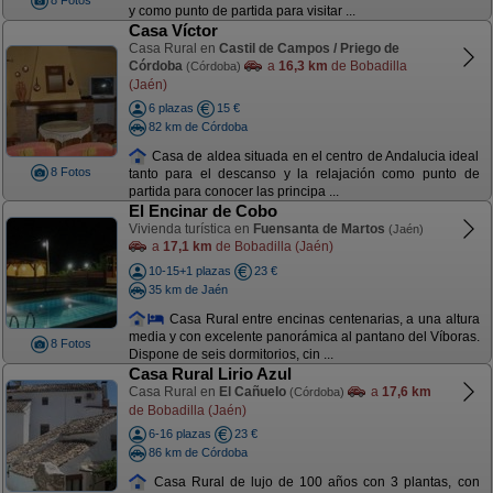
8 Fotos
y como punto de partida para visitar ...
Casa Víctor
Casa Rural en
Castil de Campos / Priego de
Córdoba
a
16,3 km
de Bobadilla
(Córdoba)
(Jaén)
6 plazas
15 €
82 km de Córdoba
Casa de aldea situada en el centro de Andalucia ideal
8 Fotos
tanto para el descanso y la relajación como punto de
partida para conocer las principa ...
El Encinar de Cobo
Vivienda turística en
Fuensanta de Martos
(Jaén)
a
17,1 km
de Bobadilla (Jaén)
10-15+1 plazas
23 €
35 km de Jaén
Casa Rural entre encinas centenarias, a una altura
media y con excelente panorámica al pantano del Víboras.
8 Fotos
Dispone de seis dormitorios, cin ...
Casa Rural Lirio Azul
Casa Rural en
El Cañuelo
a
17,6 km
(Córdoba)
de Bobadilla (Jaén)
6-16 plazas
23 €
86 km de Córdoba
Casa Rural de lujo de 100 años con 3 plantas, con