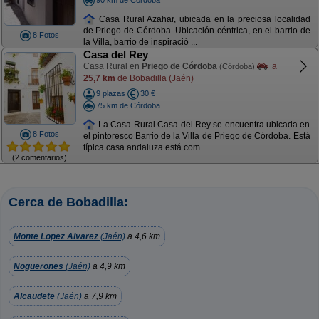
Casa Rural Azahar, ubicada en la preciosa localidad
de Priego de Córdoba. Ubicación céntrica, en el barrio de
8 Fotos
la Villa, barrio de inspiració ...
Casa del Rey
Casa Rural en
Priego de Córdoba
a
(Córdoba)
25,7 km
de Bobadilla (Jaén)
9 plazas
30 €
75 km de Córdoba
La Casa Rural Casa del Rey se encuentra ubicada en
8 Fotos
el pintoresco Barrio de la Villa de Priego de Córdoba. Está
típica casa andaluza está com ...
(2 comentarios)
Cerca de Bobadilla:
Monte Lopez Alvarez
(Jaén)
a 4,6 km
Noguerones
(Jaén)
a 4,9 km
Alcaudete
(Jaén)
a 7,9 km