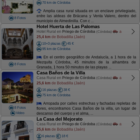
70 km de Córdoba
Amplia casa rural situada en un enclave privilegiado,
entre las aldeas de Brácana y Venta Valero, dentro del
8 Fotos
municipio de Almedinilla. Con c ...
Hotel Huerta de Las Palomas
Hotel Rural en
Priego de Córdoba
a
(Córdoba)
25,4 km
de Bobadilla (Jaén)
10+3 plazas
45 €
95 km de Córdoba
En el centro geográfico de Andalucía, a 1 hora de la
Mezquita Córdoba, 45 minutos de la alhambra de
8 Fotos
Granada, 1 hora 50 minutos de las playas ...
Casa Baños de la Villa
Casa Rural en
Priego de Córdoba
a
(Córdoba)
25,6 km
de Bobadilla (Jaén)
16 plazas
38 €
75 km de Córdoba
Arropada por calles estrechas y fachadas repletas de
8 Fotos
flores, encontramos Casa Baños de la villa, un lugar de
Video
descanso del cuerpo y el alma, ...
La Casa del Mejorato
Casa Rural en
Priego de Córdoba
a
(Córdoba)
25,6 km
de Bobadilla (Jaén)
6 plazas
18 €