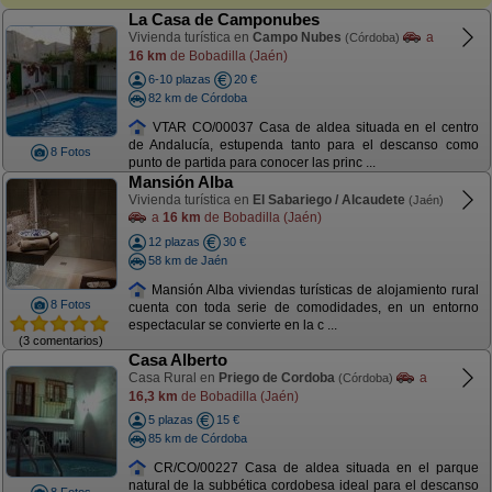
La Casa de Camponubes
Vivienda turística en
Campo Nubes
a
(Córdoba)
16 km
de Bobadilla (Jaén)
6-10 plazas
20 €
82 km de Córdoba
VTAR CO/00037 Casa de aldea situada en el centro
de Andalucía, estupenda tanto para el descanso como
8 Fotos
punto de partida para conocer las princ ...
Mansión Alba
Vivienda turística en
El Sabariego / Alcaudete
(Jaén)
a
16 km
de Bobadilla (Jaén)
12 plazas
30 €
58 km de Jaén
Mansión Alba viviendas turísticas de alojamiento rural
8 Fotos
cuenta con toda serie de comodidades, en un entorno
espectacular se convierte en la c ...
(3 comentarios)
Casa Alberto
Casa Rural en
Priego de Cordoba
a
(Córdoba)
16,3 km
de Bobadilla (Jaén)
5 plazas
15 €
85 km de Córdoba
CR/CO/00227 Casa de aldea situada en el parque
natural de la subbética cordobesa ideal para el descanso