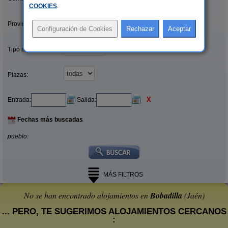
COOKIES
.
Provincias/Islas:
Tipo alquiler:
Plazas:
X
Entrada:
Salida:
Fechas más buscadas
pueblo:
MÁS FILTROS
No se han encontrado alojamientos en
Bobadilla
(Jaén)
... PERO, TE SUGERIMOS ALOJAMIENTOS CERCANOS
: