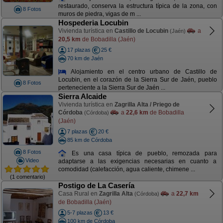
restaurado, conserva la estructura típica de la zona, con
8 Fotos
muros de piedra, vigas de m ...
Hospederia Locubin
Vivienda turística en
Castillo de Locubin
a
(Jaén)
20,5 km
de Bobadilla (Jaén)
17 plazas
25 €
70 km de Jaén
Alojamiento en el centro urbano de Castillo de
Locubin, en el corazón de la Sierra Sur de Jaén, pueblo
8 Fotos
perteneciente a la Sierra Sur de Jaén ...
Sierra Alcaide
Vivienda turística en
Zagrilla Alta / Priego de
Córdoba
a
22,6 km
de Bobadilla
(Córdoba)
(Jaén)
7 plazas
20 €
85 km de Córdoba
8 Fotos
Es una casa típica de pueblo, remozada para
Video
adaptarse a las exigencias necesarias en cuanto a
comodidad (calefacción, agua caliente, chimene ...
(1 comentario)
Postigo de La Casería
Casa Rural en
Zagrilla Alta
a
22,7 km
(Córdoba)
de Bobadilla (Jaén)
5-7 plazas
13 €
100 km de Córdoba