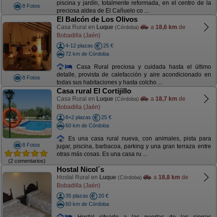
piscina y jardín, totalmente reformada, en el centro de la
8 Fotos
preciosa aldea de El Cañuelo co ...
El Balcón de Los Olivos
Casa Rural en
Luque
a
18,6 km
de
(Córdoba)
Bobadilla (Jaén)
4-12 plazas
25 €
72 km de Córdoba
Casa Rural preciosa y cuidada hasta el último
detalle, provista de calefacción y aire acondicionado en
8 Fotos
todas sus habitaciones y hasta colcho ...
Casa rural El Cortijillo
Casa Rural en
Luque
a
18,7 km
de
(Córdoba)
Bobadilla (Jaén)
8+2 plazas
25 €
60 km de Córdoba
Es una casa rural nueva, con animales, pista para
8 Fotos
jugar, piscina, barbacoa, parking y una gran terraza entre
otras más cosas. Es una casa ru ...
(2 comentarios)
Hostal Nicol´s
Hostal Rural en
Luque
a
18,8 km
de
(Córdoba)
Bobadilla (Jaén)
35 plazas
20 €
60 km de Córdoba
Hostal situado a las puertas de las sierras