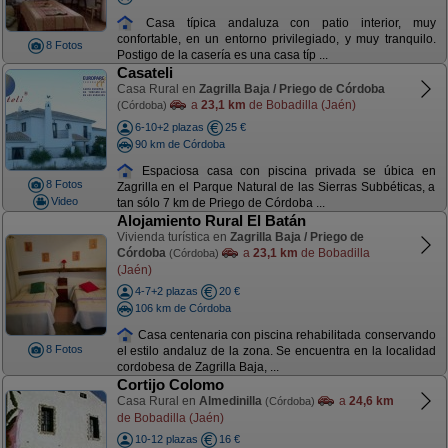
Casa típica andaluza con patio interior, muy
confortable, en un entorno privilegiado, y muy tranquilo.
8 Fotos
Postigo de la casería es una casa típ ...
Casateli
Casa Rural en
Zagrilla Baja / Priego de Córdoba
a
23,1 km
de Bobadilla (Jaén)
(Córdoba)
6-10+2 plazas
25 €
90 km de Córdoba
Espaciosa casa con piscina privada se úbica en
8 Fotos
Zagrilla en el Parque Natural de las Sierras Subbéticas, a
Video
tan sólo 7 km de Priego de Córdoba ...
Alojamiento Rural El Batán
Vivienda turística en
Zagrilla Baja / Priego de
Córdoba
a
23,1 km
de Bobadilla
(Córdoba)
(Jaén)
4-7+2 plazas
20 €
106 km de Córdoba
Casa centenaria con piscina rehabilitada conservando
8 Fotos
el estilo andaluz de la zona. Se encuentra en la localidad
cordobesa de Zagrilla Baja, ...
Cortijo Colomo
Casa Rural en
Almedinilla
a
24,6 km
(Córdoba)
de Bobadilla (Jaén)
10-12 plazas
16 €