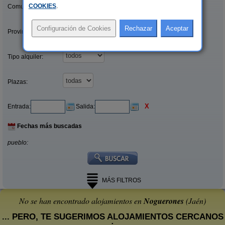
COOKIES
.
Comunidades:
Provincias/Islas:
Tipo alquiler:
Plazas:
X
Entrada:
Salida:
Fechas más buscadas
pueblo:
MÁS FILTROS
No se han encontrado alojamientos en
Noguerones
(Jaén)
... PERO, TE SUGERIMOS ALOJAMIENTOS CERCANOS
: