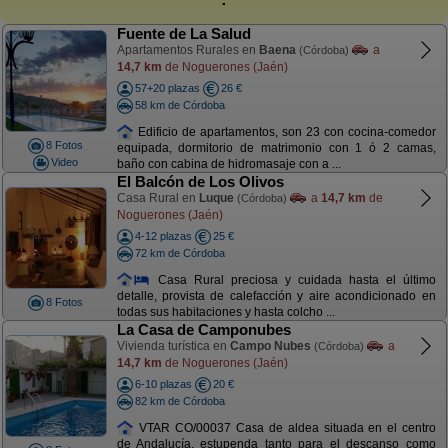
Fuente de La Salud
Apartamentos Rurales en
Baena
a
(Córdoba)
14,7 km
de Noguerones (Jaén)
57+20 plazas
26 €
58 km de Córdoba
Edificio de apartamentos, son 23 con cocina-comedor
8 Fotos
equipada, dormitorio de matrimonio con 1 ó 2 camas,
Video
baño con cabina de hidromasaje con a ...
El Balcón de Los Olivos
Casa Rural en
Luque
a
14,7 km
de
(Córdoba)
Noguerones (Jaén)
4-12 plazas
25 €
72 km de Córdoba
Casa Rural preciosa y cuidada hasta el último
detalle, provista de calefacción y aire acondicionado en
8 Fotos
todas sus habitaciones y hasta colcho ...
La Casa de Camponubes
Vivienda turística en
Campo Nubes
a
(Córdoba)
14,7 km
de Noguerones (Jaén)
6-10 plazas
20 €
82 km de Córdoba
VTAR CO/00037 Casa de aldea situada en el centro
de Andalucía, estupenda tanto para el descanso como