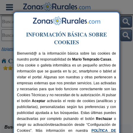
INFORMACIÓN BÁSICA SOBRE
COOKIES
Alojamientos
>
Andalucía
>
Jaén
> Noguerones
Bienvenid@ a la información básica sobre las cookies de
Casas Rurales cerca de Noguerones
nuestro portal responsabilidad de
Mario Temprado Casas
.
Una cookie o galleta informática es un pequeño archivo de
información que se guarda en tu pc, smartphone o tablet al
visitar el portal. Algunas son nuestras y otras pertenecen a
empresas externas que nos prestan servicios. Las activadas
y necesarias para que todo funcione correctamente son las
Cookies Técnicas y no necesitan de tu autorización. Al pulsar
el botón
Aceptar
activarás el resto de cookies (analíticas y
publicitarias), personalizadas según tus preferencias y con
Casa La Ronda
rs.
2-7+2 pers.
 €
25 €
publicidad ajustada a tus búsquedas. Estas últimas puedes
Jódar (Jaén)
desde
desactivarlas por completo pulsando el botón
Rechazar
o
elegir su activación/desactivación desde “Configuración de
Buscar
Cookies”. Más información en nuestra
POLÍTICA DE