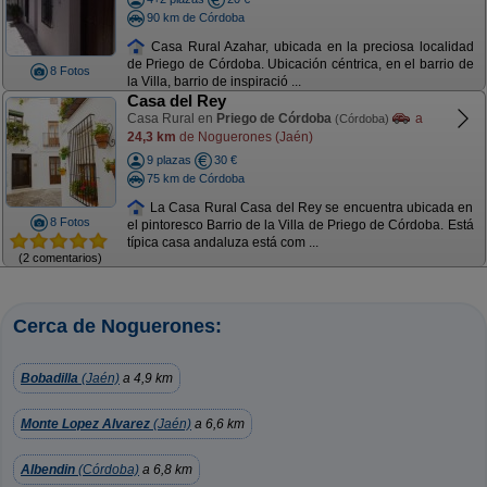
90 km de Córdoba
Casa Rural Azahar, ubicada en la preciosa localidad
de Priego de Córdoba. Ubicación céntrica, en el barrio de
8 Fotos
la Villa, barrio de inspiració ...
Casa del Rey
Casa Rural en
Priego de Córdoba
a
(Córdoba)
24,3 km
de Noguerones (Jaén)
9 plazas
30 €
75 km de Córdoba
La Casa Rural Casa del Rey se encuentra ubicada en
8 Fotos
el pintoresco Barrio de la Villa de Priego de Córdoba. Está
típica casa andaluza está com ...
(2 comentarios)
Cerca de Noguerones:
Bobadilla
(Jaén)
a 4,9 km
Monte Lopez Alvarez
(Jaén)
a 6,6 km
Albendin
(Córdoba)
a 6,8 km