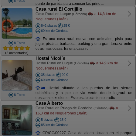
8 Fotos
punto de partida para conocer las princ ...
Casa rural El Cortijillo
Casa Rural en
Luque
a
14,8 km
de
(Córdoba)
Noguerones (Jaén)
8+2 plazas
25 €
60 km de Córdoba
Es una casa rural nueva, con animales, pista para
8 Fotos
jugar, piscina, barbacoa, parking y una gran terraza entre
otras más cosas. Es una casa ru ...
(2 comentarios)
Hostal Nicol´s
Hostal Rural en
Luque
a
14,9 km
de
(Córdoba)
Noguerones (Jaén)
35 plazas
20 €
60 km de Córdoba
Hostal situado a las puertas de las sierras
subbéticas y a pie de vía verde donde logrará un
8 Fotos
descanso excelente. Este establecimiento tradic ...
Casa Alberto
Casa Rural en
Priego de Cordoba
a
(Córdoba)
16,3 km
de Noguerones (Jaén)
5 plazas
15 €
85 km de Córdoba
CR/CO/00227 Casa de aldea situada en el parque