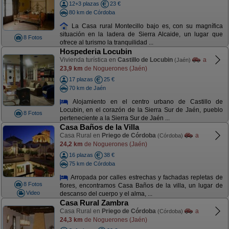
12+3 plazas
23 €
80 km de Córdoba
La Casa rural Montecillo bajo es, con su magnífica
situación en la ladera de Sierra Alcaide, un lugar que
8 Fotos
ofrece al turismo la tranquilidad ...
Hospederia Locubin
Vivienda turística en
Castillo de Locubin
a
(Jaén)
23,9 km
de Noguerones (Jaén)
17 plazas
25 €
70 km de Jaén
Alojamiento en el centro urbano de Castillo de
Locubin, en el corazón de la Sierra Sur de Jaén, pueblo
8 Fotos
perteneciente a la Sierra Sur de Jaén ...
Casa Baños de la Villa
Casa Rural en
Priego de Córdoba
a
(Córdoba)
24,2 km
de Noguerones (Jaén)
16 plazas
38 €
75 km de Córdoba
Arropada por calles estrechas y fachadas repletas de
8 Fotos
flores, encontramos Casa Baños de la villa, un lugar de
Video
descanso del cuerpo y el alma, ...
Casa Rural Zambra
Casa Rural en
Priego de Córdoba
a
(Córdoba)
24,3 km
de Noguerones (Jaén)