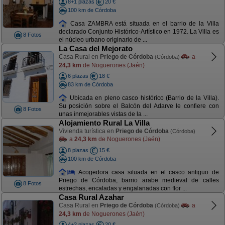
8+1 plazas
20 €
100 km de Córdoba
Casa ZAMBRA está situada en el barrio de la Villa
declarado Conjunto Histórico-Artístico en 1972. La Villa es
8 Fotos
el núcleo urbano originario de ...
La Casa del Mejorato
Casa Rural en
Priego de Córdoba
a
(Córdoba)
24,3 km
de Noguerones (Jaén)
6 plazas
18 €
83 km de Córdoba
Ubicada en pleno casco histórico (Barrio de la Villa).
Su posición sobre el Balcón del Adarve le confiere con
8 Fotos
unas inmejorables vistas de la ...
Alojamiento Rural La Villa
Vivienda turística en
Priego de Córdoba
(Córdoba)
a
24,3 km
de Noguerones (Jaén)
8 plazas
15 €
100 km de Córdoba
Acogedora casa situada en el casco antiguo de
Priego de Córdoba, barrio arabe medieval de calles
8 Fotos
estrechas, encaladas y engalanadas con flor ...
Casa Rural Azahar
Casa Rural en
Priego de Córdoba
a
(Córdoba)
24,3 km
de Noguerones (Jaén)
4+2 plazas
20 €