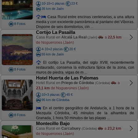
10-15+1 plazas
23 €
35 km de Jaén
Casa Rural entre encinas centenarias, a una altura
media y con excelente panorámica al pantano del Víboras.
8 Fotos
Dispone de seis dormitorios, cin ...
Cortijo La Pasailla
Casa Rural en
Alcalá La Real
a
22,5 km
(Jaén)
de Noguerones (Jaén)
4-10+2 plazas
20 €
55 km de Jaén
El cortijo La Pasailla, del siglo XVIII, recientemente
restaurado, conserva la estructura típica de la zona, con
8 Fotos
muros de piedra, vigas de m ...
Hotel Huerta de Las Palomas
Hotel Rural en
Priego de Córdoba
a
(Córdoba)
23,1 km
de Noguerones (Jaén)
10+3 plazas
45 €
95 km de Córdoba
En el centro geográfico de Andalucía, a 1 hora de la
Mezquita Córdoba, 45 minutos de la alhambra de
8 Fotos
Granada, 1 hora 50 minutos de las playas ...
Montecillo Bajo
Casa Rural en
Carcabuey
a
23,2 km
(Córdoba)
de Noguerones (Jaén)