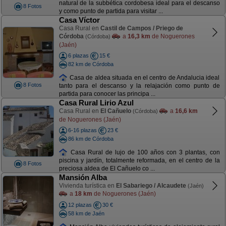
natural de la subbética cordobesa ideal para el descanso
8 Fotos
y como punto de partida para visitar ...
Casa Víctor
Casa Rural en
Castil de Campos / Priego de
Córdoba
a
16,3 km
de Noguerones
(Córdoba)
(Jaén)
6 plazas
15 €
82 km de Córdoba
Casa de aldea situada en el centro de Andalucia ideal
8 Fotos
tanto para el descanso y la relajación como punto de
partida para conocer las principa ...
Casa Rural Lirio Azul
Casa Rural en
El Cañuelo
a
16,6 km
(Córdoba)
de Noguerones (Jaén)
6-16 plazas
23 €
86 km de Córdoba
Casa Rural de lujo de 100 años con 3 plantas, con
piscina y jardín, totalmente reformada, en el centro de la
8 Fotos
preciosa aldea de El Cañuelo co ...
Mansión Alba
Vivienda turística en
El Sabariego / Alcaudete
(Jaén)
a
18 km
de Noguerones (Jaén)
12 plazas
30 €
58 km de Jaén