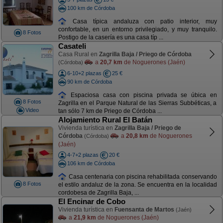
100 km de Córdoba
Casa típica andaluza con patio interior, muy
confortable, en un entorno privilegiado, y muy tranquilo.
8 Fotos
Postigo de la casería es una casa típ ...
Casateli
Casa Rural en
Zagrilla Baja / Priego de Córdoba
a
20,7 km
de Noguerones (Jaén)
(Córdoba)
6-10+2 plazas
25 €
90 km de Córdoba
Espaciosa casa con piscina privada se úbica en
8 Fotos
Zagrilla en el Parque Natural de las Sierras Subbéticas, a
Video
tan sólo 7 km de Priego de Córdoba ...
Alojamiento Rural El Batán
Vivienda turística en
Zagrilla Baja / Priego de
Córdoba
a
20,8 km
de Noguerones
(Córdoba)
(Jaén)
4-7+2 plazas
20 €
106 km de Córdoba
Casa centenaria con piscina rehabilitada conservando
8 Fotos
el estilo andaluz de la zona. Se encuentra en la localidad
cordobesa de Zagrilla Baja, ...
El Encinar de Cobo
Vivienda turística en
Fuensanta de Martos
(Jaén)
a
21,9 km
de Noguerones (Jaén)