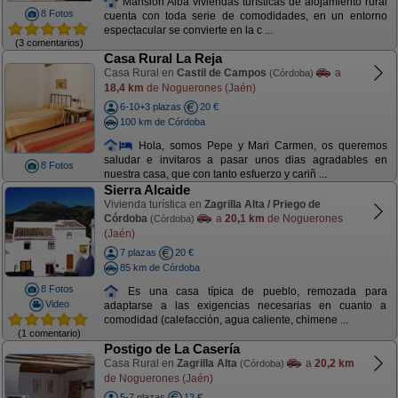
Mansión Alba viviendas turísticas de alojamiento rural
8 Fotos
cuenta con toda serie de comodidades, en un entorno
espectacular se convierte en la c ...
(3 comentarios)
Casa Rural La Reja
Casa Rural en
Castil de Campos
a
(Córdoba)
18,4 km
de Noguerones (Jaén)
6-10+3 plazas
20 €
100 km de Córdoba
Hola, somos Pepe y Mari Carmen, os queremos
saludar e invitaros a pasar unos dias agradables en
8 Fotos
nuestra casa, que con tanto esfuerzo y cariñ ...
Sierra Alcaide
Vivienda turística en
Zagrilla Alta / Priego de
Córdoba
a
20,1 km
de Noguerones
(Córdoba)
(Jaén)
7 plazas
20 €
85 km de Córdoba
8 Fotos
Es una casa típica de pueblo, remozada para
Video
adaptarse a las exigencias necesarias en cuanto a
comodidad (calefacción, agua caliente, chimene ...
(1 comentario)
Postigo de La Casería
Casa Rural en
Zagrilla Alta
a
20,2 km
(Córdoba)
de Noguerones (Jaén)
5-7 plazas
13 €