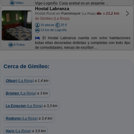
Video
Vigo-Logroño. Casa acebal es un alojamie ...
Hostal Labranza
Hostal Rural en
Fuenmayor
a
23,2 km
(La Rioja)
de Gimileo (La Rioja)
16 plazas
25 €
13 km de Logroño
El Hostal Labranza cuenta con ocho habitaciones
todas ellas decoradas distintas y completas con todo tipo
8 Fotos
de comodidades, mesas de escritori ...
Cerca de Gimileo:
Ollauri
(La Rioja)
a 1,4 km
Briones
(La Rioja)
a 3 km
La Estacion
(La Rioja)
a 3,3 km
Rodezno
(La Rioja)
a 3,4 km
Haro
(La Rioja)
a 3,6 km