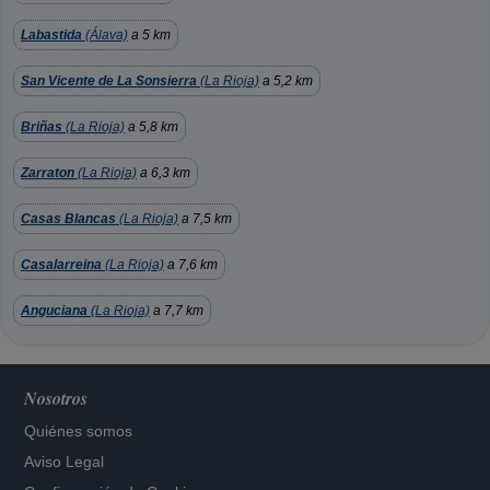
Labastida
(Álava)
a 5 km
San Vicente de La Sonsierra
(La Rioja)
a 5,2 km
Briñas
(La Rioja)
a 5,8 km
Zarraton
(La Rioja)
a 6,3 km
Casas Blancas
(La Rioja)
a 7,5 km
Casalarreina
(La Rioja)
a 7,6 km
Anguciana
(La Rioja)
a 7,7 km
Nosotros
Quiénes somos
Aviso Legal