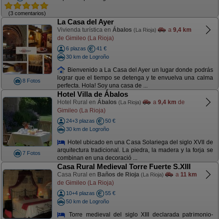
(3 comentarios)
La Casa del Ayer
Vivienda turística en
Ábalos
a
9,4 km
(La Rioja)
de Gimileo (La Rioja)
6 plazas
41 €
30 km de Logroño
Bienvenido a La Casa del Ayer un lugar donde podrás
lograr que el tiempo se detenga y te envuelva una calma
8 Fotos
perfecta. Hola! Soy una casa de ...
Hotel Villa de Ábalos
Hotel Rural en
Ábalos
a
9,4 km
de
(La Rioja)
Gimileo (La Rioja)
24+3 plazas
50 €
30 km de Logroño
Hotel ubicado en una Casa Solariega del siglo XVII de
arquitectura tradicional. La piedra, la madera y la forja se
7 Fotos
combinan en una decoració ...
Casa Rural Medieval Torre Fuerte S.XIII
Casa Rural en
Baños de Rioja
a
11 km
(La Rioja)
de Gimileo (La Rioja)
10+4 plazas
55 €
50 km de Logroño
Torre medieval del siglo XIII declarada patrimonio-