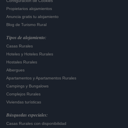
Configuración de Cookies
Propietarios alojamientos
Anuncia gratis tu alojamiento
Blog de Turismo Rural
Tipos de alojamiento:
Casas Rurales
Hoteles
y
Hoteles Rurales
Hostales Rurales
Albergues
Apartamentos
y
Apartamentos Rurales
Campings y Bungalows
Complejos Rurales
Viviendas turísticas
Búsquedas especiales:
Casas Rurales con disponibilidad