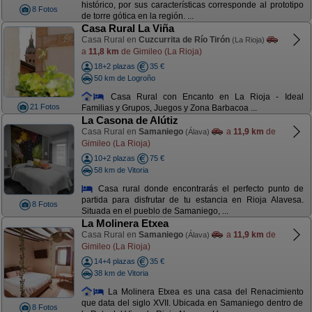
histórico, por sus características corresponde al prototipo
8 Fotos
de torre gótica en la región. ...
Casa Rural La Viña
Casa Rural en
Cuzcurrita de Río Tirón
(La Rioja)
a
11,8 km
de Gimileo (La Rioja)
18+2 plazas
35 €
50 km de Logroño
Casa Rural con Encanto en La Rioja - Ideal
21 Fotos
Familias y Grupos, Juegos y Zona Barbacoa ...
La Casona de Alútiz
Casa Rural en
Samaniego
a
11,9 km
de
(Álava)
Gimileo (La Rioja)
10+2 plazas
75 €
58 km de Vitoria
Casa rural donde encontrarás el perfecto punto de
partida para disfrutar de tu estancia en Rioja Alavesa.
8 Fotos
Situada en el pueblo de Samaniego, ...
La Molinera Etxea
Casa Rural en
Samaniego
a
11,9 km
de
(Álava)
Gimileo (La Rioja)
14+4 plazas
35 €
38 km de Vitoria
La Molinera Etxea es una casa del Renacimiento
que data del siglo XVII. Ubicada en Samaniego dentro de
8 Fotos