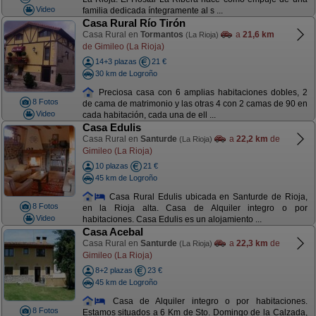
Video
familia dedicada íntegramente al s ...
Casa Rural Río Tirón
Casa Rural en
Tormantos
a
21,6 km
(La Rioja)
de Gimileo (La Rioja)
14+3 plazas
21 €
30 km de Logroño
Preciosa casa con 6 amplias habitaciones dobles, 2
8 Fotos
de cama de matrimonio y las otras 4 con 2 camas de 90 en
Video
cada habitación, cada una de ell ...
Casa Edulis
Casa Rural en
Santurde
a
22,2 km
de
(La Rioja)
Gimileo (La Rioja)
10 plazas
21 €
45 km de Logroño
Casa Rural Edulis ubicada en Santurde de Rioja,
8 Fotos
en la Rioja alta. Casa de Alquiler integro o por
Video
habitaciones. Casa Edulis es un alojamiento ...
Casa Acebal
Casa Rural en
Santurde
a
22,3 km
de
(La Rioja)
Gimileo (La Rioja)
8+2 plazas
23 €
45 km de Logroño
Casa de Alquiler integro o por habitaciones.
8 Fotos
Estamos situados a 6 Km de Sto. Domingo de la Calzada,