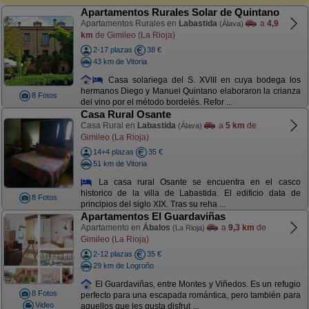
Apartamentos Rurales Solar de Quintano
Apartamentos Rurales en
Labastida
a
4,9
(Álava)
km
de Gimileo (La Rioja)
2-17 plazas
38 €
43 km de Vitoria
Casa solariega del S. XVIII en cuya bodega los
hermanos Diego y Manuel Quintano elaboraron la crianza
8 Fotos
del vino por el método bordelés. Refor ...
Casa Rural Osante
Casa Rural en
Labastida
a
5 km
de
(Álava)
Gimileo (La Rioja)
14+4 plazas
35 €
51 km de Vitoria
La casa rural Osante se encuentra en el casco
historico de la villa de Labastida. El edificio data de
8 Fotos
principios del siglo XIX. Tras su reha ...
Apartamentos El Guardaviñas
Apartamento en
Ábalos
a
9,3 km
de
(La Rioja)
Gimileo (La Rioja)
2-12 plazas
35 €
29 km de Logroño
El Guardaviñas, entre Montes y Viñedos. Es un refugio
8 Fotos
perfecto para una escapada romántica, pero también para
Video
aquellos que les gusta disfrut ...