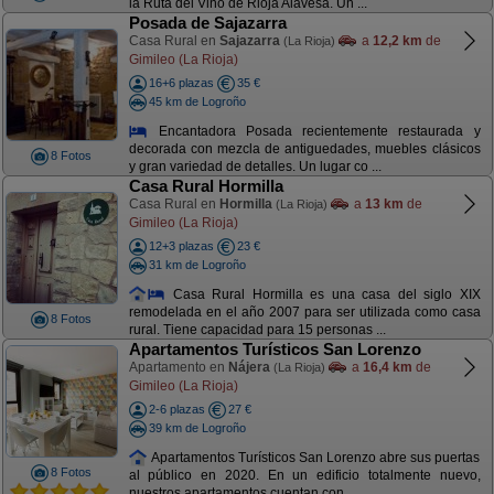
la Ruta del Vino de Rioja Alavesa. Un ...
Posada de Sajazarra
Casa Rural en
Sajazarra
a
12,2 km
de
(La Rioja)
Gimileo (La Rioja)
16+6 plazas
35 €
45 km de Logroño
Encantadora Posada recientemente restaurada y
decorada con mezcla de antiguedades, muebles clásicos
8 Fotos
y gran variedad de detalles. Un lugar co ...
Casa Rural Hormilla
Casa Rural en
Hormilla
a
13 km
de
(La Rioja)
Gimileo (La Rioja)
12+3 plazas
23 €
31 km de Logroño
Casa Rural Hormilla es una casa del siglo XIX
remodelada en el año 2007 para ser utilizada como casa
8 Fotos
rural. Tiene capacidad para 15 personas ...
Apartamentos Turísticos San Lorenzo
Apartamento en
Nájera
a
16,4 km
de
(La Rioja)
Gimileo (La Rioja)
2-6 plazas
27 €
39 km de Logroño
Apartamentos Turísticos San Lorenzo abre sus puertas
8 Fotos
al público en 2020. En un edificio totalmente nuevo,
nuestros apartamentos cuentan con ...