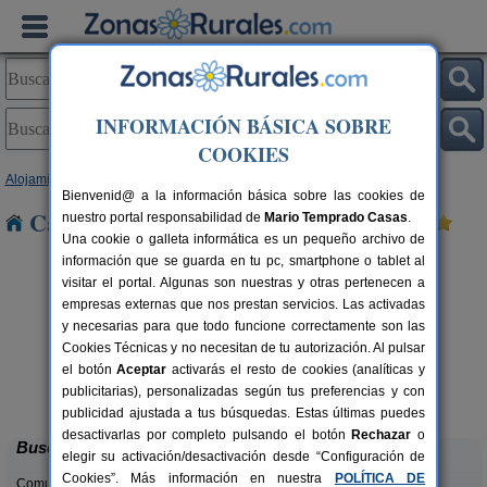
INFORMACIÓN BÁSICA SOBRE
COOKIES
Alojamientos
>
La Rioja
> Gimileo
Bienvenid@ a la información básica sobre las cookies de
Casas Rurales cerca de Gimileo
nuestro portal responsabilidad de
Mario Temprado Casas
.
Una cookie o galleta informática es un pequeño archivo de
información que se guarda en tu pc, smartphone o tablet al
visitar el portal. Algunas son nuestras y otras pertenecen a
empresas externas que nos prestan servicios. Las activadas
y necesarias para que todo funcione correctamente son las
Cookies Técnicas y no necesitan de tu autorización. Al pulsar
el botón
Aceptar
activarás el resto de cookies (analíticas y
Alojamiento Rural La Cuculla
rs.
55 pers.
publicitarias), personalizadas según tus preferencias y con
 €
22 €
Ezcaray (La Rioja)
desde
publicidad ajustada a tus búsquedas. Estas últimas puedes
desactivarlas por completo pulsando el botón
Rechazar
o
Buscar
elegir su activación/desactivación desde “Configuración de
Cookies”. Más información en nuestra
POLÍTICA DE
Comunidades: