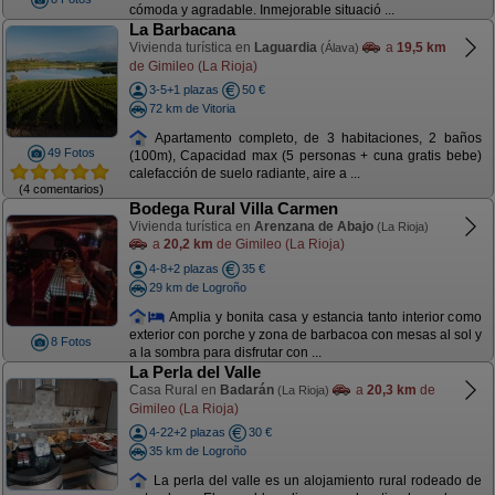
cómoda y agradable. Inmejorable situació ...
La Barbacana
Vivienda turística en
Laguardia
a
19,5 km
(Álava)
de Gimileo (La Rioja)
3-5+1 plazas
50 €
72 km de Vitoria
Apartamento completo, de 3 habitaciones, 2 baños
49 Fotos
(100m), Capacidad max (5 personas + cuna gratis bebe)
calefacción de suelo radiante, aire a ...
(4 comentarios)
Bodega Rural Villa Carmen
Vivienda turística en
Arenzana de Abajo
(La Rioja)
a
20,2 km
de Gimileo (La Rioja)
4-8+2 plazas
35 €
29 km de Logroño
Amplia y bonita casa y estancia tanto interior como
exterior con porche y zona de barbacoa con mesas al sol y
8 Fotos
a la sombra para disfrutar con ...
La Perla del Valle
Casa Rural en
Badarán
a
20,3 km
de
(La Rioja)
Gimileo (La Rioja)
4-22+2 plazas
30 €
35 km de Logroño
La perla del valle es un alojamiento rural rodeado de