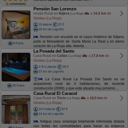
(1 comentario)
Pensión San Lorenzo
Hostal Rural en
Nájera
a
16,5 km
de
(La Rioja)
Gimileo (La Rioja)
16 plazas
22 €
25 km de Logroño
Pensión con encanto en el casco histórico de Nájera,
junto al Monasterio de Santa María La Real y en pleno
8 Fotos
corazón de La Rioja alta. Abierta ...
La Posada del Santo
Casa Rural en
Cañas
a
17,8 km
de
(La Rioja)
Gimileo (La Rioja)
2-8+1 plazas
38 €
37 km de Logroño
La Casa Rural La Posada Del Santo es un
alojamiento rural de 4 habitaciones, de reciente
28 Fotos
construcción (2008), y que está situada muy próximo ...
Casa Rural El Caracol
Casa Rural en
Tricio
a
18,5 km
de
(La Rioja)
Gimileo (La Rioja)
10+4 plazas
32 €
24 km de Logroño
Antigua casa solariega totalmente reformada dotada
con todas las comodidades para hacer su estancia
8 Fotos