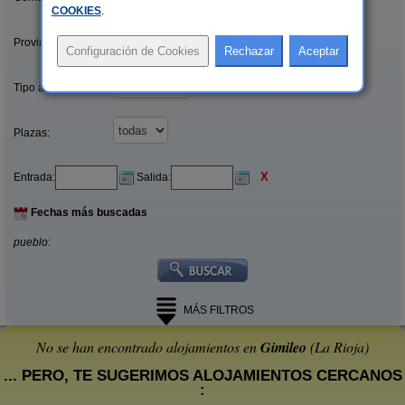
COOKIES
.
Provincias/Islas:
Tipo alquiler:
Plazas:
X
Entrada:
Salida:
Fechas más buscadas
pueblo:
MÁS FILTROS
No se han encontrado alojamientos en
Gimileo
(La Rioja)
... PERO, TE SUGERIMOS ALOJAMIENTOS CERCANOS
: