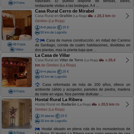
naturales. El pueblo dispone de tiendas, bares,
8 Fotos
restaurante visitas a las bodegas. A 4 ...
Casa Rural Cerro de Mirabel
Casa Rural en
Grañón
a
20,3 km
de
(La Rioja)
Gimileo (La Rioja)
8+6 plazas
25 €
50 km de Logroño
Casa de nueva construcción, en mitad del Camino
48 Fotos
de Santiago, consta de cuatro habitaciones, divididas en
Video
dos plantas, mas la planta baja que ...
La Casa de Villar
Casa Rural en
Villar de Torre
a
20,4
(La Rioja)
km
de Gimileo (La Rioja)
8+4 plazas
25 €
42 km de Logroño
Casa reformada de más de 200 años, ofrece un
ambiente cálido y acogedor, paredes de piedra, madera
8 Fotos
de roble en vigas. Nos permite disfrutar ...
Hostal Rural La Ribera
Hostal Rural en
Badarán
a
20,5 km
de
(La Rioja)
Gimileo (La Rioja)
20 plazas
25 €
35 km de Logroño
Hostal situado en plena ruta de los monasterioas de
8 Fotos
La Rioja. El Hostal La Ribera nace como empuje de una