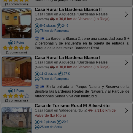
Bárdenas y al parque Senda Viv ...
(3 comentarios)
Casa Rural La Bardena Blanca II
Casa Rural en
Arguedas / Bardenas Reales
a
30,8 km
de Valverde (La Rioja)
(Navarra)
8+2 plazas
24 €
78 km de Pamplona
La Bardena Blanca 2, tiene una capacidad para 8 +
8 Fotos
2 personas y se encuentra en la puerta de entrada al
Parque de la naturaleza Bardenas Real ...
(1 comentario)
Casa Rural La Bardena Blanca I
Casa Rural en
Arguedas / Bardenas Reales
a
30,8 km
de Valverde (La Rioja)
(Navarra)
11+3 plazas
27 €
78 km de Pamplona
En la entrada al Parque Natural y Reserva de la
8 Fotos
Biosfera las Bardenas Reales de Navarra y al Parque de
Atracciones Senda Viva con multitud d ...
(2 comentarios)
Casa de Turismo Rural El Silvestrito
Casa Rural en
Valdegeña
a
31,6 km
de
(Soria)
Valverde (La Rioja)
4+2 plazas
20 €
25 km de Soria