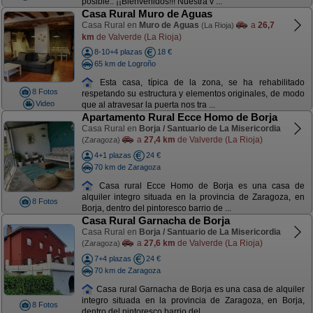
posible.. ¡¡Bienvenidos!!! Nuestra v ...
Casa Rural Muro de Aguas
Casa Rural en
Muro de Aguas
a
26,7
(La Rioja)
km
de Valverde (La Rioja)
8-10+4 plazas
18 €
65 km de Logroño
Esta casa, típica de la zona, se ha rehabilitado
8 Fotos
respetando su estructura y elementos originales, de modo
Video
que al atravesar la puerta nos tra ...
Apartamento Rural Ecce Homo de Borja
Casa Rural en
Borja / Santuario de La Misericordia
a
27,4 km
de Valverde (La Rioja)
(Zaragoza)
4+1 plazas
24 €
70 km de Zaragoza
Casa rural Ecce Homo de Borja es una casa de
alquiler integro situada en la provincia de Zaragoza, en
8 Fotos
Borja, dentro del pintoresco barrio de ...
Casa Rural Garnacha de Borja
Casa Rural en
Borja / Santuario de La Misericordia
a
27,6 km
de Valverde (La Rioja)
(Zaragoza)
7+4 plazas
24 €
70 km de Zaragoza
Casa rural Garnacha de Borja es una casa de alquiler
integro situada en la provincia de Zaragoza, en Borja,
8 Fotos
dentro del pintoresco barrio del ...