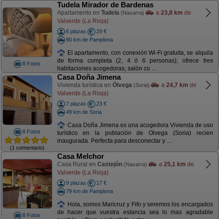
Tudela Mirador de Bardenas
Apartamento en
Tudela
a
23,8 km
de
(Navarra)
Valverde (La Rioja)
6 plazas
29 €
90 km de Pamplona
El apartamento, con conexión Wi-Fi gratuita, se alquila
de forma completa (2, 4 ó 6 personas); ofrece tres
8 Fotos
habitaciones acogedoras; salón co ...
Casa Doña Jimena
Vivienda turística en
Ólvega
a
24,7 km
de
(Soria)
Valverde (La Rioja)
7 plazas
23 €
49 km de Soria
Casa Doña Jimena es una acogedora Vivienda de uso
8 Fotos
turístico en la población de Olvega (Soria) recien
inaugurada. Perfecta para desconectar y ...
(1 comentario)
Casa Melchor
Casa Rural en
Castejón
a
25,1 km
de
(Navarra)
Valverde (La Rioja)
9 plazas
17 €
79 km de Pamplona
Hola, somos Maricruz y Fifo y seremos los encargados
de hacer que vuestra estancia sea lo mas agradable
8 Fotos