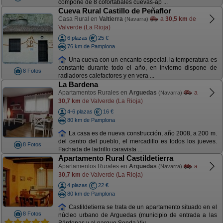
compone de 8 cofortabales cuevas-ap ...
Cueva Rural Castillo de Peñaflor
Casa Rural en
Valtierra
a
30,5 km
de
(Navarra)
Valverde (La Rioja)
6 plazas
25 €
76 km de Pamplona
Una cueva con un encanto especial, la temperatura es
constante durante todo el año, en invierno dispone de
8 Fotos
radiadores calefactores y en vera ...
La Bardena
Apartamentos Rurales en
Arguedas
a
(Navarra)
30,7 km
de Valverde (La Rioja)
4-6 plazas
16 €
80 km de Pamplona
La casa es de nueva construcción, año 2008, a 200 m.
del centro del pueblo, el mercadillo es todos los jueves.
8 Fotos
Fachada de ladrillo caravista ...
Apartamento Rural Castildetierra
Apartamentos Rurales en
Arguedas
a
(Navarra)
30,7 km
de Valverde (La Rioja)
4 plazas
22 €
80 km de Pamplona
Castildetierra se trata de un apartamento situado en el
8 Fotos
núcleo urbano de Arguedas (municipio de entrada a las