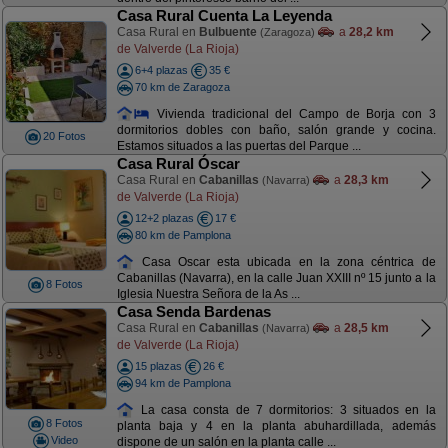
Casa Rural Cuenta La Leyenda
Casa Rural en
Bulbuente
a
28,2 km
(Zaragoza)
de Valverde (La Rioja)
6+4 plazas
35 €
70 km de Zaragoza
Vivienda tradicional del Campo de Borja con 3
dormitorios dobles con baño, salón grande y cocina.
20 Fotos
Estamos situados a las puertas del Parque ...
Casa Rural Óscar
Casa Rural en
Cabanillas
a
28,3 km
(Navarra)
de Valverde (La Rioja)
12+2 plazas
17 €
80 km de Pamplona
Casa Oscar esta ubicada en la zona céntrica de
Cabanillas (Navarra), en la calle Juan XXIII nº 15 junto a la
8 Fotos
Iglesia Nuestra Señora de la As ...
Casa Senda Bardenas
Casa Rural en
Cabanillas
a
28,5 km
(Navarra)
de Valverde (La Rioja)
15 plazas
26 €
94 km de Pamplona
La casa consta de 7 dormitorios: 3 situados en la
8 Fotos
planta baja y 4 en la planta abuhardillada, además
Video
dispone de un salón en la planta calle ...