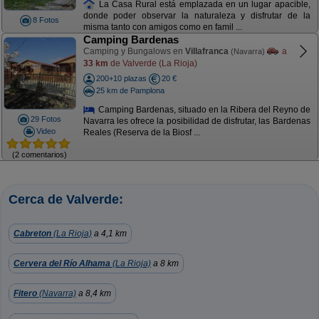
La Casa Rural está emplazada en un lugar apacible,
donde poder observar la naturaleza y disfrutar de la
8 Fotos
misma tanto con amigos como en famil ...
Camping Bardenas
Camping y Bungalows en
Villafranca
a
(Navarra)
33 km
de Valverde (La Rioja)
200+10 plazas
20 €
25 km de Pamplona
Camping Bardenas, situado en la Ribera del Reyno de
29 Fotos
Navarra les ofrece la posibilidad de disfrutar, las Bardenas
Video
Reales (Reserva de la Biosf ...
(2 comentarios)
Cerca de Valverde:
Cabreton
(La Rioja)
a 4,1 km
Cervera del Río Alhama
(La Rioja)
a 8 km
Fitero
(Navarra)
a 8,4 km