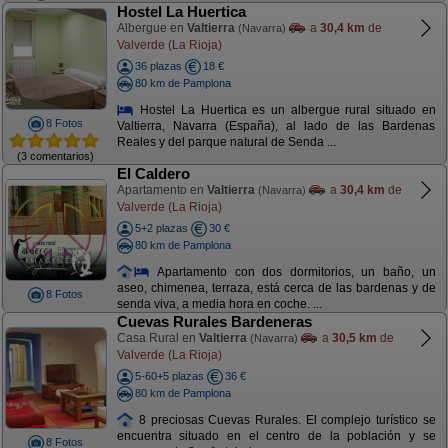
Hostel La Huertica
Albergue en
Valtierra
a
30,4 km
de
(Navarra)
Valverde (La Rioja)
36 plazas
18 €
80 km de Pamplona
Hostel La Huertica es un albergue rural situado en
8 Fotos
Valtierra, Navarra (España), al lado de las Bardenas
Reales y del parque natural de Senda ...
(3 comentarios)
El Caldero
Apartamento en
Valtierra
a
30,4 km
de
(Navarra)
Valverde (La Rioja)
5+2 plazas
30 €
80 km de Pamplona
Apartamento con dos dormitorios, un baño, un
aseo, chimenea, terraza, está cerca de las bardenas y de
8 Fotos
senda viva, a media hora en coche. ...
Cuevas Rurales Bardeneras
Casa Rural en
Valtierra
a
30,5 km
de
(Navarra)
Valverde (La Rioja)
5-60+5 plazas
36 €
80 km de Pamplona
8 preciosas Cuevas Rurales. El complejo turístico se
encuentra situado en el centro de la población y se
8 Fotos