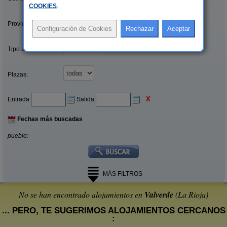
COOKIES
.
Provincias/Islas:
Tipo alquiler:
Plazas:
X
Entrada:
Salida:
Fechas más buscadas
pueblo:
MÁS FILTROS
No se han encontrado alojamientos en
Valverde
(La Rioja)
... PERO, TE SUGERIMOS ALOJAMIENTOS CERCANOS
: