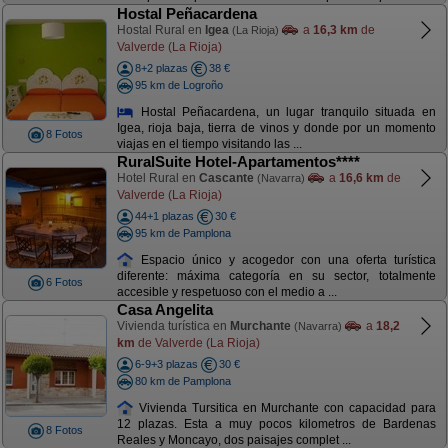
Hostal Peñacardena
Hostal Rural en
Igea
a
16,3 km
de
(La Rioja)
Valverde (La Rioja)
8+2 plazas
38 €
95 km de Logroño
Hostal Peñacardena, un lugar tranquilo situada en
Igea, rioja baja, tierra de vinos y donde por un momento
8 Fotos
viajas en el tiempo visitando las ...
RuralSuite Hotel-Apartamentos****
Hotel Rural en
Cascante
a
16,6 km
de
(Navarra)
Valverde (La Rioja)
44+1 plazas
30 €
95 km de Pamplona
Espacio único y acogedor con una oferta turística
diferente: máxima categoría en su sector, totalmente
6 Fotos
accesible y respetuoso con el medio a ...
Casa Angelita
Vivienda turística en
Murchante
a
18,2
(Navarra)
km
de Valverde (La Rioja)
6-9+3 plazas
30 €
80 km de Pamplona
Vivienda Tursitica en Murchante con capacidad para
12 plazas. Esta a muy pocos kilometros de Bardenas
8 Fotos
Reales y Moncayo, dos paisajes complet ...