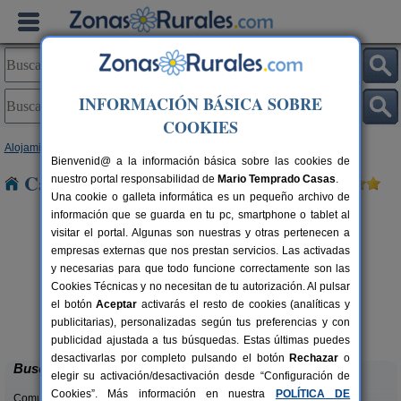
INFORMACIÓN BÁSICA SOBRE
COOKIES
Alojamientos
>
La Rioja
> Valverde
Bienvenid@ a la información básica sobre las cookies de
Casas Rurales cerca de Valverde
nuestro portal responsabilidad de
Mario Temprado Casas
.
Una cookie o galleta informática es un pequeño archivo de
información que se guarda en tu pc, smartphone o tablet al
visitar el portal. Algunas son nuestras y otras pertenecen a
empresas externas que nos prestan servicios. Las activadas
y necesarias para que todo funcione correctamente son las
Cookies Técnicas y no necesitan de tu autorización. Al pulsar
el botón
Aceptar
activarás el resto de cookies (analíticas y
Casa Rural La Viña
rs.
18+2 pers.
publicitarias), personalizadas según tus preferencias y con
 €
35 €
Cuzcurrita de Río Tirón (La Rioja)
desde
publicidad ajustada a tus búsquedas. Estas últimas puedes
desactivarlas por completo pulsando el botón
Rechazar
o
Buscar
elegir su activación/desactivación desde “Configuración de
Cookies”. Más información en nuestra
POLÍTICA DE
Comunidades: