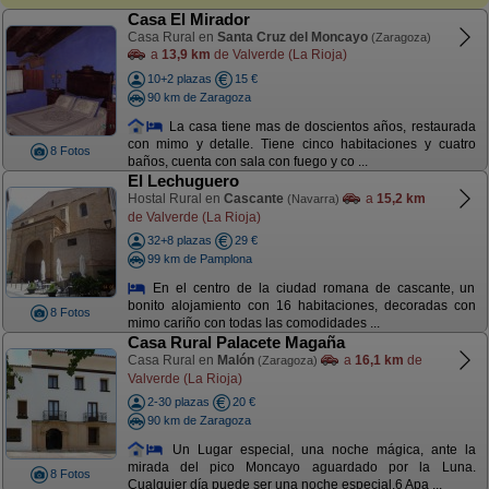
Casa El Mirador
Casa Rural en
Santa Cruz del Moncayo
(Zaragoza)
a
13,9 km
de Valverde (La Rioja)
10+2 plazas
15 €
90 km de Zaragoza
La casa tiene mas de doscientos años, restaurada
con mimo y detalle. Tiene cinco habitaciones y cuatro
8 Fotos
baños, cuenta con sala con fuego y co ...
El Lechuguero
Hostal Rural en
Cascante
a
15,2 km
(Navarra)
de Valverde (La Rioja)
32+8 plazas
29 €
99 km de Pamplona
En el centro de la ciudad romana de cascante, un
bonito alojamiento con 16 habitaciones, decoradas con
8 Fotos
mimo cariño con todas las comodidades ...
Casa Rural Palacete Magaña
Casa Rural en
Malón
a
16,1 km
de
(Zaragoza)
Valverde (La Rioja)
2-30 plazas
20 €
90 km de Zaragoza
Un Lugar especial, una noche mágica, ante la
mirada del pico Moncayo aguardado por la Luna.
8 Fotos
Cualquier día puede ser una noche especial.6 Apa ...