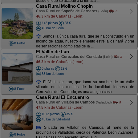
desde el que se accede a la terraza ...
Casa Rural Molino Chopin
Casa Rural en
Sopeña de Carneros
a
(León)
46,3 km
de Cabañas (León)
4+2 plazas
28 €
45 km de León
Somos la única casa rural que se ha construido en un
molino de agua, nuestro elemento estrella os hará vibrar
8 Fotos
de sensaciones completas de la ...
El Vallín de Lan
Casa Rural en
Cerezales del Condado
a
(León)
46,3 km
de Cabañas (León)
6 plazas
19 €
33 km de León
El Vallín de Lan, que toma su nombre de un Valle
situado en los montes de la localidad leonesa de
8 Fotos
Cerezales del Condado, es una antigua casa ...
Casa Rural El Encuentro
Casa Rural en
Villalón de Campos
a
(Valladolid)
47,5 km
de Cabañas (León)
10+2 plazas
35 €
45 km de Valladolid
Situada en Villalón de Campos, al norte de la
provincia de Valladolid, cerca de Palencia, León y Zamora.
8 Fotos
Es una casa con encanto, antigua, d ...