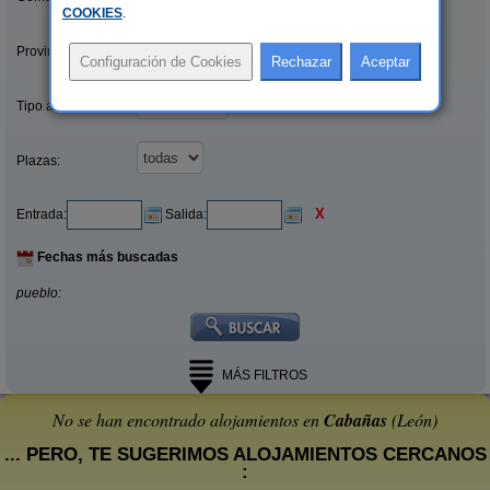
COOKIES
.
Provincias/Islas:
Tipo alquiler:
Plazas:
X
Entrada:
Salida:
Fechas más buscadas
pueblo:
MÁS FILTROS
No se han encontrado alojamientos en
Cabañas
(León)
... PERO, TE SUGERIMOS ALOJAMIENTOS CERCANOS
: