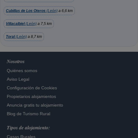
Cubillas de Los Oteros
(León)
a 6,6 km
Villacalbiel
(León)
a 7,5 km
Toral
(León)
a 8,7 km
Nosotros
Quiénes somos
Aviso Legal
Configuración de Cookies
Propietarios alojamientos
Anuncia gratis tu alojamiento
Blog de Turismo Rural
Tipos de alojamiento:
Casas Rurales