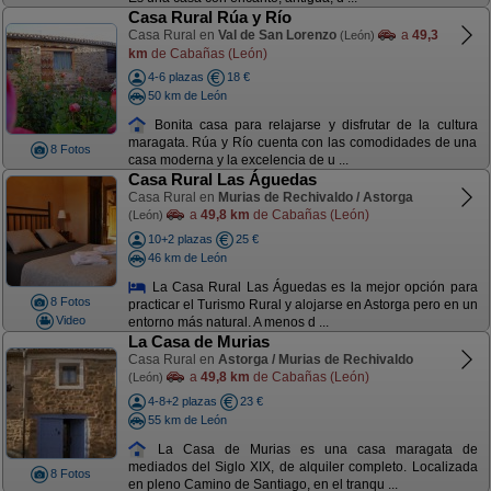
Casa Rural Rúa y Río
Casa Rural en
Val de San Lorenzo
a
49,3
(León)
km
de Cabañas (León)
4-6 plazas
18 €
50 km de León
Bonita casa para relajarse y disfrutar de la cultura
maragata. Rúa y Río cuenta con las comodidades de una
8 Fotos
casa moderna y la excelencia de u ...
Casa Rural Las Águedas
Casa Rural en
Murias de Rechivaldo / Astorga
a
49,8 km
de Cabañas (León)
(León)
10+2 plazas
25 €
46 km de León
La Casa Rural Las Águedas es la mejor opción para
8 Fotos
practicar el Turismo Rural y alojarse en Astorga pero en un
Video
entorno más natural. A menos d ...
La Casa de Murias
Casa Rural en
Astorga / Murias de Rechivaldo
a
49,8 km
de Cabañas (León)
(León)
4-8+2 plazas
23 €
55 km de León
La Casa de Murias es una casa maragata de
mediados del Siglo XIX, de alquiler completo. Localizada
8 Fotos
en pleno Camino de Santiago, en el tranqu ...