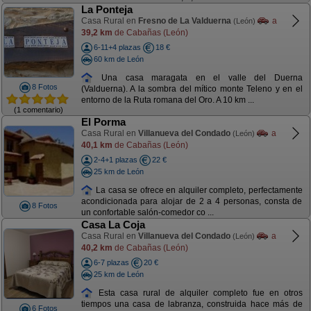
La Ponteja
Casa Rural en
Fresno de La Valduerna
a
(León)
39,2 km
de Cabañas (León)
6-11+4 plazas
18 €
60 km de León
Una casa maragata en el valle del Duerna
8 Fotos
(Valduerna). A la sombra del mítico monte Teleno y en el
entorno de la Ruta romana del Oro. A 10 km ...
(1 comentario)
El Porma
Casa Rural en
Villanueva del Condado
a
(León)
40,1 km
de Cabañas (León)
2-4+1 plazas
22 €
25 km de León
La casa se ofrece en alquiler completo, perfectamente
acondicionada para alojar de 2 a 4 personas, consta de
8 Fotos
un confortable salón-comedor co ...
Casa La Coja
Casa Rural en
Villanueva del Condado
a
(León)
40,2 km
de Cabañas (León)
6-7 plazas
20 €
25 km de León
Esta casa rural de alquiler completo fue en otros
tiempos una casa de labranza, construida hace más de
6 Fotos