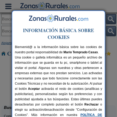
INFORMACIÓN BÁSICA SOBRE
COOKIES
Alojamientos
>
Castilla y León
>
León
> Cabañas
Bienvenid@ a la información básica sobre las cookies de
Casas Rurales cerca de Cabañas
nuestro portal responsabilidad de
Mario Temprado Casas
.
Una cookie o galleta informática es un pequeño archivo de
información que se guarda en tu pc, smartphone o tablet al
visitar el portal. Algunas son nuestras y otras pertenecen a
empresas externas que nos prestan servicios. Las activadas
y necesarias para que todo funcione correctamente son las
Cookies Técnicas y no necesitan de tu autorización. Al pulsar
el botón
Aceptar
activarás el resto de cookies (analíticas y
Complejo Rural Aguas Frías
rs.
8+1 pers.
publicitarias), personalizadas según tus preferencias y con
 €
27 €
La Omañuela (León)
desde
publicidad ajustada a tus búsquedas. Estas últimas puedes
desactivarlas por completo pulsando el botón
Rechazar
o
Buscar
elegir su activación/desactivación desde “Configuración de
Cookies”. Más información en nuestra
POLÍTICA DE
Comunidades: