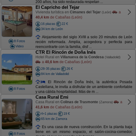
200 años, ha sido restaurada respetan ...
El Capricho del Tejar
Vivienda turística en
Cimanes del Tejar
a
(León)
40,4 km
de Cabañas (León)
16 plazas
22 €
34 km de León
Alojamiento del siglo XVIII a solo 20 minutos de León
8 Fotos
recién reformada. Amplia, acogedora y perfecta para
Video
reencontrarte con la familia, disf ...
CTR El Rincón de Doña Inés
Hotel Rural en
Villanueva de la Condesa
(Valladolid)
a
40,6 km
de Cabañas (León)
28-35 plazas
26 €
84 km de Valladolid
El Rincón de Doña Inés, la auténtica Posada
Castellana, le invita a disfrutar de un ambiente confortable
8 Fotos
y una cálida hospitalidad. Más de m ...
Casa Rural Emi
Casa Rural en
Colinas de Trasmonte
a
(Zamora)
41,6 km
de Cabañas (León)
4+1 plazas
19 €
65 km de Zamora
Es una casa de nueva construcción. En la planta baja
tiene en un mismo espacio, el salón-cocina-comedor,
8 Fotos