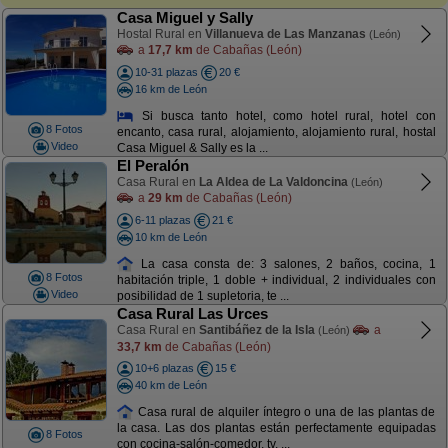
Casa Miguel y Sally
Hostal Rural en
Villanueva de Las Manzanas
(León)
a
17,7 km
de Cabañas (León)
10-31 plazas
20 €
16 km de León
Si busca tanto hotel, como hotel rural, hotel con
8 Fotos
encanto, casa rural, alojamiento, alojamiento rural, hostal
Video
Casa Miguel & Sally es la ...
El Peralón
Casa Rural en
La Aldea de La Valdoncina
(León)
a
29 km
de Cabañas (León)
6-11 plazas
21 €
10 km de León
La casa consta de: 3 salones, 2 baños, cocina, 1
8 Fotos
habitación triple, 1 doble + individual, 2 individuales con
Video
posibilidad de 1 supletoria, te ...
Casa Rural Las Urces
Casa Rural en
Santibáñez de la Isla
a
(León)
33,7 km
de Cabañas (León)
10+6 plazas
15 €
40 km de León
Casa rural de alquiler íntegro o una de las plantas de
la casa. Las dos plantas están perfectamente equipadas
8 Fotos
con cocina-salón-comedor, tv, ...