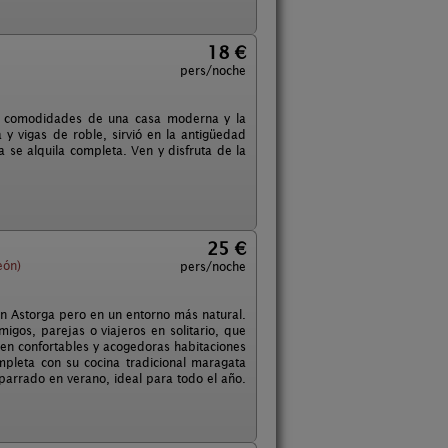
18 €
pers/noche
las comodidades de una casa moderna y la
a y vigas de roble, sirvió en la antigüedad
 se alquila completa. Ven y disfruta de la
25 €
eón)
pers/noche
en Astorga pero en un entorno más natural.
gos, parejas o viajeros en solitario, que
 en confortables y acogedoras habitaciones
pleta con su cocina tradicional maragata
mparrado en verano, ideal para todo el año.