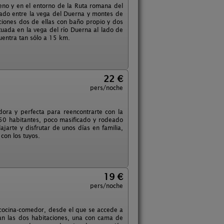
eno y en el entorno de la Ruta romana del
ado entre la vega del Duerna y montes de
ciones dos de ellas con baño propio y dos
tuada en la vega del río Duerna al lado de
cuentra tan sólo a 15 km.
22 €
pers/noche
dora y perfecta para reencontrarte con la
150 habitantes, poco masificado y rodeado
jarte y disfrutar de unos días en familia,
con los tuyos.
19 €
pers/noche
n-cocina-comedor, desde el que se accede a
estan las dos habitaciones, una con cama de