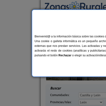
Busca por alojamiento
Alojamientos
>
Castilla y León
>
León
> Vill
Casas Rurales cerca
Bienvenid@ a la información básica sobre las cookies 
Una cookie o galleta informática es un pequeño archiv
externas que nos prestan servicios. Las activadas y n
activarás el resto de cookies (analíticas y publicita
pulsando el botón
Rechazar
o elegir su activación/de
illasol
Complejo Rural Aguas Frías
2-6+1 pers.
8+
36 €
eón)
La Omañuela (León)
desde
desd
Buscar
Comunidades:
Provincias/Islas: