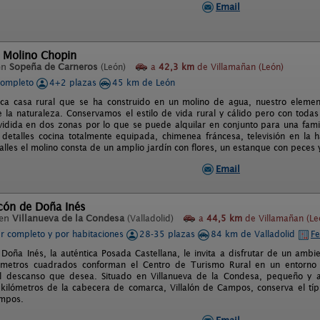
Email
l Molino Chopin
en
Sopeña de Carneros
(León)
a
42,3 km
de Villamañan (León)
completo
4+2 plazas
45 km de León
ca casa rural que se ha construido en un molino de agua, nuestro element
 la naturaleza. Conservamos el estilo de vida rural y cálido pero con tod
vidida en dos zonas por lo que se puede alquilar en conjunto para una fam
 detalles cocina totalmente equipada, chimenea fráncesa, televisión en la h
talles el molino consta de un amplio jardín con flores, un estanque con pece
Email
cón de Doña Inés
 en
Villanueva de la Condesa
(Valladolid)
a
44,5 km
de Villamañan (Le
er completo y por habitaciones
28-35 plazas
84 km de Valladolid
Fe
 Doña Inés, la auténtica Posada Castellana, le invita a disfrutar de un ambie
metros cuadrados conforman el Centro de Turismo Rural en un entorno c
el descanso que desea. Situado en Villanueva de la Condesa, pequeño y a
kilómetros de la cabecera de comarca, Villalón de Campos, conserva el típ
ampos.