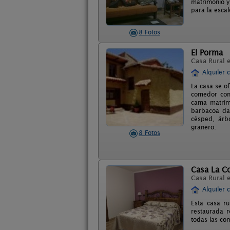
matrimonio y
para la esca
8 Fotos
El Porma
Casa Rural 
Alquiler 
La casa se o
comedor con 
cama matrimo
barbacoa da 
césped, árb
granero.
8 Fotos
Casa La C
Casa Rural 
Alquiler 
Esta casa r
restaurada r
todas las co