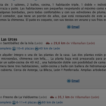
ta de: 3 salones, 2 baños, cocina, 1 habitación triple, 1 doble + individ
terraza y patio. Las habitaciones son pequeñas respetando al máximo como 
algunas bordadas, pero todas confortables y con sus edredones de pluma, 
 el comedor, que tiene un porrón de años, que está restaurado de este a
os la chimenea. El patio es coqueto, con sus tiestos en verano y sus frios en
Email
 Las Urces
en
Santibáñez de la Isla
(León)
a
29,6 km
de Villamañan (León)
completo
10+6 plazas
40 km de León
e alquiler íntegro o una de las plantas de la casa. Las dos plantas están 
 microondas, chimenea con leña,... La planta baja está preparada para pe
r un salón-cocina de 40 m2., una habitación doble con posibilidad de cama
imera tiene tres habitaciones, salón-cocina y baño con bañera de hidromasaj
a cubierta. Cerca de Astorga, La Bñeza, León Y Ponferrada. Amplias arboledas
Email
en
Fresno de La Valduerna
(León)
a
35,1 km
de Villamañan (León)
completo
6-11+4 plazas
60 km de León