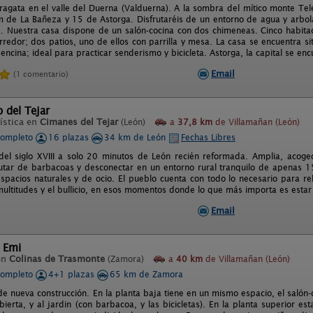
agata en el valle del Duerna (Valduerna). A la sombra del mítico monte Tel
 de La Bañeza y 15 de Astorga. Disfrutaréis de un entorno de agua y arbol
a. Nuestra casa dispone de un salón-cocina con dos chimeneas. Cinco habita
redor; dos patios, uno de ellos con parrilla y mesa. La casa se encuentra si
ncina; ideal para practicar senderismo y bicicleta. Astorga, la capital se en
Email
(1 comentario)
o del Tejar
ística en
Cimanes del Tejar
(León)
a
37,8 km
de Villamañan (León)
completo
16 plazas
34 km de León
Fechas Libres
del siglo XVIII a solo 20 minutos de León recién reformada. Amplia, acoge
frutar de barbacoas y desconectar en un entorno rural tranquilo de apenas 
spacios naturales y de ocio. El pueblo cuenta con todo lo necesario para rela
multitudes y el bullicio, en esos momentos donde lo que más importa es estar 
Email
 Emi
en
Colinas de Trasmonte
(Zamora)
a
40 km
de Villamañan (León)
completo
4+1 plazas
65 km de Zamora
de nueva construcción. En la planta baja tiene en un mismo espacio, el saló
bierta, y al jardin (con barbacoa, y las bicicletas). En la planta superior 