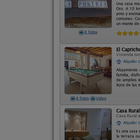
Una casa mar
Oro. A 10 km
pino y encin
comunes. Cor
un monte de e
8 Fotos
El Caprich
Vivienda tur
Alquiler 
Alojamiento 
familia, dis
de amplios e
lejos de las 
8 Fotos
Video
Casa Rural
Casa Rural 
Alquiler 
Es una casa 
la terraza cu