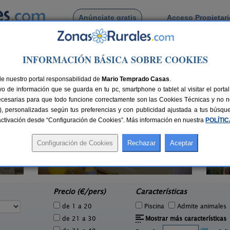
Anúnciate gratis
Acceso Propietar
Busca por pueblo
INFORMACIÓN BÁSICA SOBRE COOKIES
amañan
 de Villamañan
de nuestro portal responsabilidad de
Mario Temprado Casas
.
o de información que se guarda en tu pc, smartphone o tablet al visitar el port
ecesarias para que todo funcione correctamente son las Cookies Técnicas y no ne
rias), personalizadas según tus preferencias y con publicidad ajustada a tus búsq
sactivación desde “Configuración de Cookies”. Más información en nuestra
POLÍTI
La Casa de Pandora
1 pers.
2-5 pers.
27 €
18 €
Valdelaloba (León)
Rob
e
desde
Precio (€/pers)
Características
de 1 a 20
Piscina
Admite animales
de 21 a 30
Mostrar más características