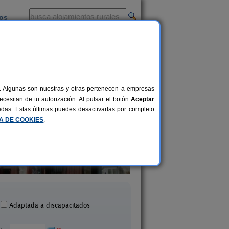
ios
-
al. Algunas son nuestras y otras pertenecen a empresas
cesitan de tu autorización. Al pulsar el botón
Aceptar
uedas. Estas últimas puedes desactivarlas por completo
CA DE COOKIES
.
Corral Casiano
Casa Rural La Can
2-6 pers.
20 €
ledo de La Guzpeña (León)
Tedejo (León)
desde
Adaptada a discapacitados