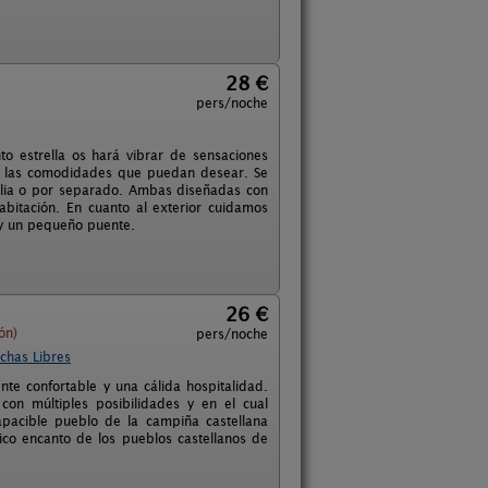
28 €
pers/noche
o estrella os hará vibrar de sensaciones
as las comodidades que puedan desear. Se
ilia o por separado. Ambas diseñadas con
abitación. En cuanto al exterior cuidamos
s y un pequeño puente.
26 €
ón)
pers/noche
chas Libres
nte confortable y una cálida hospitalidad.
on múltiples posibilidades y en el cual
pacible pueblo de la campiña castellana
ico encanto de los pueblos castellanos de