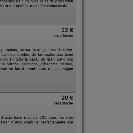
isponemos de cuna y de rejas de protección
 centro del pueblo, muy bién comunicada.
22 €
pers/noche
 personas, consta de un confortable salón-
taciones dobles, de las cuales una tiene
cción en toda la casa. Un gran patio con
un porche, barbacoa, diferentes plantas,
mente en las dependencias de un antiguo
20 €
pers/noche
onstruida hace más de 200 años, ha sido
arácter rústico combina perfectamente con