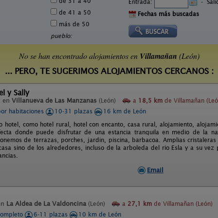
de 31 a 40
Entrada:
-
Sal
de 41 a 50
Fechas más buscadas
más de 50
pueblo:
No se han encontrado alojamientos en
Villamañan
(León)
... PERO, TE SUGERIMOS ALOJAMIENTOS CERCANOS :
l y Sally
l en
Villanueva de Las Manzanas
(León)
a
18,5 km
de Villamañan (Leó
por habitaciones
10-31 plazas
16 km de León
o hotel, como hotel rural, hotel con encanto, casa rural, alojamiento, alojami
fecta donde puede disfrutar de una estancia tranquila en medio de la nat
nemos de terrazas, porches, jardin, piscina, barbacoa. Amplias cristaleras 
 casa sino de los alrededores, incluso de la arboleda del rio Esla y a su ve
ancias.
Email
en
La Aldea de La Valdoncina
(León)
a
27,1 km
de Villamañan (León)
completo
6-11 plazas
10 km de León