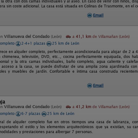
 la otra con dos camas individuales y al aseo. En caso de venir con niños, d
lera sin coste adicional. La casa está situada en Colinas de Trasmonte, en el
Email
en
Villanueva del Condado
(León)
a
41,1 km
de Villamañan (León)
completo
2-4+1 plazas
25 km de León
frece en alquiler completo, perfectamente acondicionada para alojar de 2 a 4
chimenea, televisión, DVD, etc.., cocina perfectamente equipada, dos habi
nial y la otra camas individuales, baño completo, agua caliente y calefa
acceso a la casa, se puede disfrutar de una amplia zona ajardinada con 
oles y muebles de jardín. Confortable e íntima casa construida reciente
Email
oja
en
Villanueva del Condado
(León)
a
41,2 km
de Villamañan (León)
completo
6-7 plazas
25 km de León
ural de alquiler completo fue en otros tiempos una casa de labranza, c
espetando el estilo y los elementos arquitectónicos que ya existían, su c
modidades y prestaciones para albergar 7 personas.