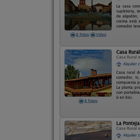
La casa cons
supletoria, 
de algodón, 
cocina está
comedor tenem
8 Fotos
Video
Casa Rural
Casa Rural 
Alquiler 
Casa rural d
comedor, tv,
compuesta po
La planta pr
con portalin
ó en bici.
8 Fotos
La Ponteja
Casa Rural 
Alquiler 