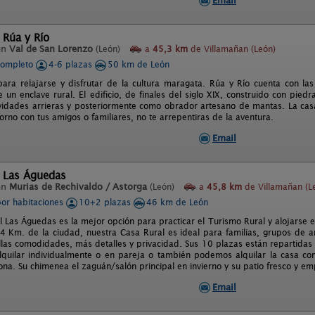
Email
 Rúa y Río
en
Val de San Lorenzo
(León)
a
45,3 km
de Villamañan (León)
completo
4-6 plazas
50 km de León
para relajarse y disfrutar de la cultura maragata. Rúa y Río cuenta con 
 un enclave rural. El edificio, de finales del siglo XIX, construido con piedr
ividades arrieras y posteriormente como obrador artesano de mantas. La casa
orno con tus amigos o familiares, no te arrepentiras de la aventura.
Email
l Las Águedas
en
Murias de Rechivaldo / Astorga
(León)
a
45,8 km
de Villamañan (L
por habitaciones
10+2 plazas
46 km de León
l Las Águedas es la mejor opción para practicar el Turismo Rural y alojarse 
 Km. de la ciudad, nuestra Casa Rural es ideal para familias, grupos de ami
llas comodidades, más detalles y privacidad. Sus 10 plazas están repartidas
quilar individualmente o en pareja o también podemos alquilar la casa com
ona. Su chimenea el zaguán/salón principal en invierno y su patio fresco y e
Email