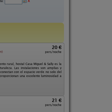
ida:
X
20 €
n)
pers/noche
ento rural, hostal Casa Miguel & Sally es la
uraleza. Las instalaciones son amplias y
conectan con el espacio verde no solo del
z proporcionan una excelente luminosidad a
21 €
pers/noche