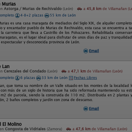
e Murias
en
Astorga / Murias de Rechivaldo
(León)
a
45,8 km
de Villamañan (L
completo
4-8+2 plazas
55 km de León
urias es una casa maragata de mediados del Siglo XIX, de alquiler completo
ilo y encantador pueblo de Murias de Rechivaldo, esta casa se encuentra a 
 la carretera que lleva a Castrillo de los Polvazares. Rehabilitada conserva
ragatas, es el lugar ideal para disfrutar de unos días de paz y tranquilidad, 
a espectacular y desconocida provincia de León.
Email
e Lan
en
Cerezales del Condado
(León)
a
47,1 km
de Villamañan (León)
completo
6 plazas
33 km de León
Fechas Libres
 Lan, que toma su nombre de un Valle situado en los montes de la localidad
 con más de un siglo de historia que ha sido reformada manteniendo su estru
 m2 de parcela, siendo la construida de 110 m2. Distribuida en 2 plantas y
ón, 2 baños completos y jardín con zona de descanso.
Email
l El Molino
 en
Congosta de Vidriales
(Zamora)
a
47,6 km
de Villamañan (León)