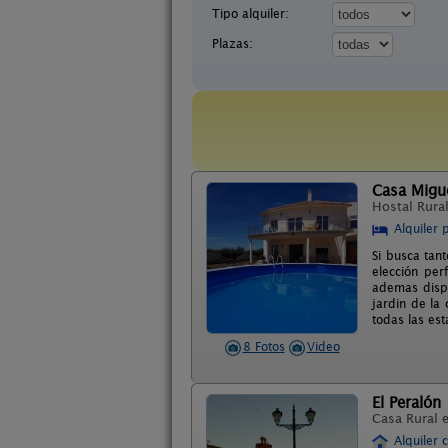
Tipo alquiler:
Plazas:
Casa Migue
Hostal Rura
Alquiler 
Si busca tant
elección per
ademas dispo
jardin de la
todas las est
8 Fotos
Video
El Peralón
Casa Rural 
Alquiler 