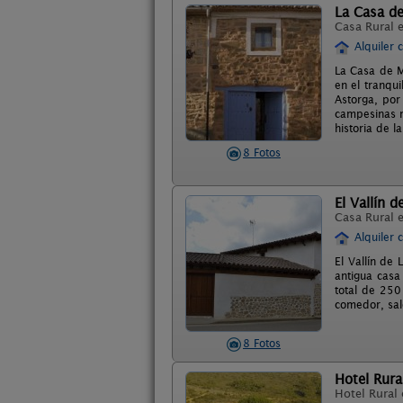
La Casa d
Casa Rural 
Alquiler 
La Casa de M
en el tranqu
Astorga, por
campesinas ma
historia de l
8 Fotos
El Vallín d
Casa Rural 
Alquiler 
El Vallín de
antigua casa
total de 250
comedor, sal
8 Fotos
Hotel Rura
Hotel Rural