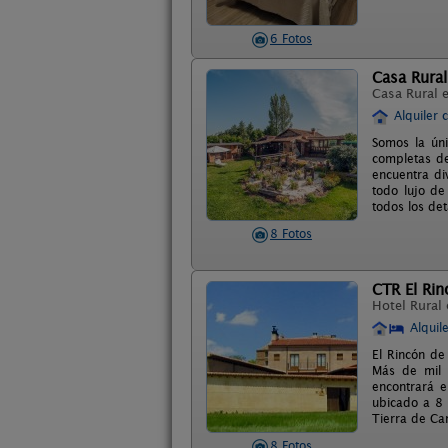
6 Fotos
Casa Rura
Casa Rural 
Alquiler 
Somos la úni
completas de
encuentra di
todo lujo de
todos los de
8 Fotos
CTR El Rin
Hotel Rural
Alquil
El Rincón de
Más de mil 
encontrará 
ubicado a 8 
Tierra de C
8 Fotos