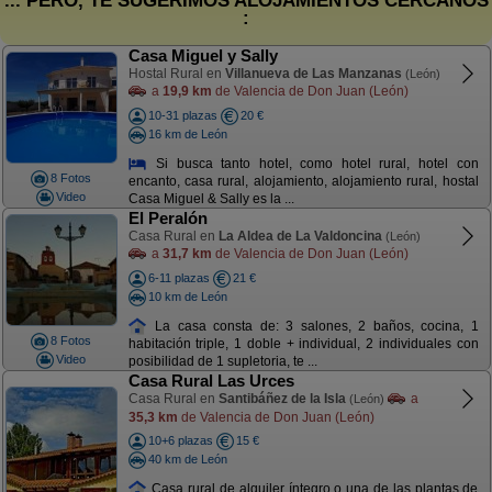
... PERO, TE SUGERIMOS ALOJAMIENTOS CERCANOS
:
Casa Miguel y Sally
Hostal Rural en
Villanueva de Las Manzanas
(León)
a
19,9 km
de Valencia de Don Juan (León)
10-31 plazas
20 €
16 km de León
Si busca tanto hotel, como hotel rural, hotel con
8 Fotos
encanto, casa rural, alojamiento, alojamiento rural, hostal
Video
Casa Miguel & Sally es la ...
El Peralón
Casa Rural en
La Aldea de La Valdoncina
(León)
a
31,7 km
de Valencia de Don Juan (León)
6-11 plazas
21 €
10 km de León
La casa consta de: 3 salones, 2 baños, cocina, 1
8 Fotos
habitación triple, 1 doble + individual, 2 individuales con
Video
posibilidad de 1 supletoria, te ...
Casa Rural Las Urces
Casa Rural en
Santibáñez de la Isla
a
(León)
35,3 km
de Valencia de Don Juan (León)
10+6 plazas
15 €
40 km de León
Casa rural de alquiler íntegro o una de las plantas de