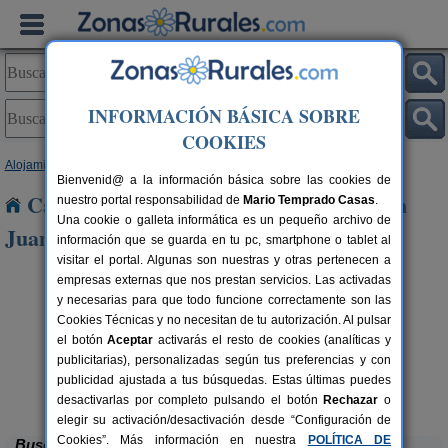
INFORMACIÓN BÁSICA SOBRE
COOKIES
Alojamientos
>
Castilla y León
>
León
> Valencia de Don Juan
Bienvenid@ a la información básica sobre las cookies de
Casas Rurales cerca de Valencia de Don
nuestro portal responsabilidad de
Mario Temprado Casas
.
Una cookie o galleta informática es un pequeño archivo de
Juan
información que se guarda en tu pc, smartphone o tablet al
visitar el portal. Algunas son nuestras y otras pertenecen a
empresas externas que nos prestan servicios. Las activadas
y necesarias para que todo funcione correctamente son las
Cookies Técnicas y no necesitan de tu autorización. Al pulsar
el botón
Aceptar
activarás el resto de cookies (analíticas y
publicitarias), personalizadas según tus preferencias y con
publicidad ajustada a tus búsquedas. Estas últimas puedes
Complejo Rural Aguas Frías
rs.
8+1 pers.
 €
27 €
La Omañuela (León)
desde
desactivarlas por completo pulsando el botón
Rechazar
o
elegir su activación/desactivación desde “Configuración de
Cookies”. Más información en nuestra
POLÍTICA DE
Buscar