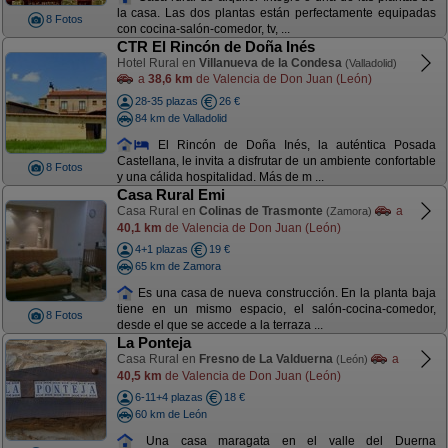
la casa. Las dos plantas están perfectamente equipadas
8 Fotos
con cocina-salón-comedor, tv, ...
CTR El Rincón de Doña Inés
Hotel Rural en
Villanueva de la Condesa
(Valladolid)
a
38,6 km
de Valencia de Don Juan (León)
28-35 plazas
26 €
84 km de Valladolid
El Rincón de Doña Inés, la auténtica Posada
Castellana, le invita a disfrutar de un ambiente confortable
8 Fotos
y una cálida hospitalidad. Más de m ...
Casa Rural Emi
Casa Rural en
Colinas de Trasmonte
a
(Zamora)
40,1 km
de Valencia de Don Juan (León)
4+1 plazas
19 €
65 km de Zamora
Es una casa de nueva construcción. En la planta baja
tiene en un mismo espacio, el salón-cocina-comedor,
8 Fotos
desde el que se accede a la terraza ...
La Ponteja
Casa Rural en
Fresno de La Valduerna
a
(León)
40,5 km
de Valencia de Don Juan (León)
6-11+4 plazas
18 €
60 km de León
Una casa maragata en el valle del Duerna