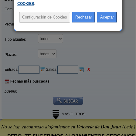
COOKIES
.
Comunidades:
Provincias/Islas:
Tipo alquiler:
Plazas:
X
Entrada:
Salida:
Fechas más buscadas
pueblo:
MÁS FILTROS
No se han encontrado alojamientos en
Valencia de Don Juan
(León)