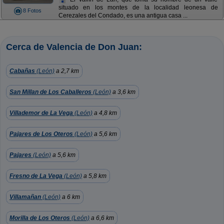
situado en los montes de la localidad leonesa de
8 Fotos
Cerezales del Condado, es una antigua casa ...
Cerca de Valencia de Don Juan:
Cabañas
(León)
a 2,7 km
San Millan de Los Caballeros
(León)
a 3,6 km
Villademor de La Vega
(León)
a 4,8 km
Pajares de Los Oteros
(León)
a 5,6 km
Pajares
(León)
a 5,6 km
Fresno de La Vega
(León)
a 5,8 km
Villamañan
(León)
a 6 km
Morilla de Los Oteros
(León)
a 6,6 km