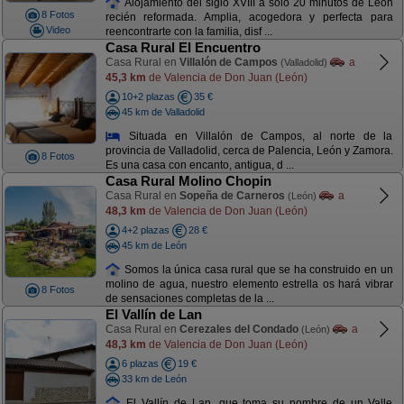
Alojamiento del siglo XVIII a solo 20 minutos de León
8 Fotos
recién reformada. Amplia, acogedora y perfecta para
Video
reencontrarte con la familia, disf ...
Casa Rural El Encuentro
Casa Rural en
Villalón de Campos
a
(Valladolid)
45,3 km
de Valencia de Don Juan (León)
10+2 plazas
35 €
45 km de Valladolid
Situada en Villalón de Campos, al norte de la
provincia de Valladolid, cerca de Palencia, León y Zamora.
8 Fotos
Es una casa con encanto, antigua, d ...
Casa Rural Molino Chopin
Casa Rural en
Sopeña de Carneros
a
(León)
48,3 km
de Valencia de Don Juan (León)
4+2 plazas
28 €
45 km de León
Somos la única casa rural que se ha construido en un
molino de agua, nuestro elemento estrella os hará vibrar
8 Fotos
de sensaciones completas de la ...
El Vallín de Lan
Casa Rural en
Cerezales del Condado
a
(León)
48,3 km
de Valencia de Don Juan (León)
6 plazas
19 €
33 km de León
El Vallín de Lan, que toma su nombre de un Valle