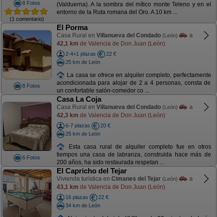
8 Fotos
(Valduerna). A la sombra del mítico monte Teleno y en el
entorno de la Ruta romana del Oro. A 10 km ...
(1 comentario)
El Porma
Casa Rural en
Villanueva del Condado
a
(León)
42,1 km
de Valencia de Don Juan (León)
2-4+1 plazas
22 €
25 km de León
La casa se ofrece en alquiler completo, perfectamente
acondicionada para alojar de 2 a 4 personas, consta de
8 Fotos
un confortable salón-comedor co ...
Casa La Coja
Casa Rural en
Villanueva del Condado
a
(León)
42,3 km
de Valencia de Don Juan (León)
6-7 plazas
20 €
25 km de León
Esta casa rural de alquiler completo fue en otros
tiempos una casa de labranza, construida hace más de
6 Fotos
200 años, ha sido restaurada respetan ...
El Capricho del Tejar
Vivienda turística en
Cimanes del Tejar
a
(León)
43,1 km
de Valencia de Don Juan (León)
16 plazas
22 €
34 km de León