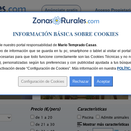
Anúnciate gratis
Acceso Propietar
Busca por pueblo
INFORMACIÓN BÁSICA SOBRE COOKIES
lobar
de Villalobar
de nuestro portal responsabilidad de
Mario Temprado Casas
.
o de información que se guarda en tu pc, smartphone o tablet al visitar el port
ecesarias para que todo funcione correctamente son las Cookies Técnicas y no ne
rias), personalizadas según tus preferencias y con publicidad ajustada a tus búsq
sactivación desde “Configuración de Cookies”. Más información en nuestra
POLÍTI
El Encanto
1 pers.
4 pers.
27 €
20 €
Arlanza (León)
Sa
e
desde
Precio (€/pers)
Características
de 1 a 20
Piscina
Admite animales
de 21 a 30
Mostrar más características