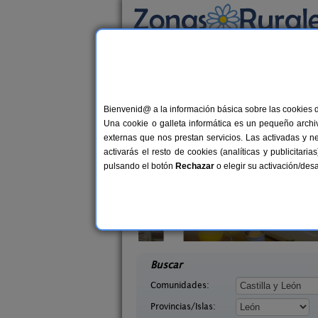
Busca por alojamiento
Alojamientos
>
Castilla y León
>
León
> Villa
Casas Rurales cerca 
Bienvenid@ a la información básica sobre las cookies 
Una cookie o galleta informática es un pequeño archiv
externas que nos prestan servicios. Las activadas y n
activarás el resto de cookies (analíticas y publicita
pulsando el botón
Rechazar
o elegir su activación/de
illasol
Complejo Rural Aguas Frías
2-6+1 pers.
8+
36 €
eón)
La Omañuela (León)
desde
desd
Buscar
Comunidades:
Provincias/Islas: