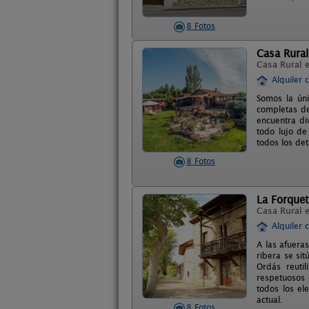
8 Fotos
Casa Rura
Casa Rural 
Alquiler 
Somos la úni
completas de
encuentra di
todo lujo de
todos los de
8 Fotos
La Forque
Casa Rural 
Alquiler 
A las afuera
ribera se sit
Ordás reuti
respetuosos c
todos los el
actual.
8 Fotos