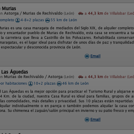
e Murias
en
Astorga / Murias de Rechivaldo
(León)
a
44,3 km
de Villalobar (Le
completo
4-8+2 plazas
55 km de León
urias es una casa maragata de mediados del Siglo XIX, de alquiler completo
ilo y encantador pueblo de Murias de Rechivaldo, esta casa se encuentra a 
 la carretera que lleva a Castrillo de los Polvazares. Rehabilitada conserva
ragatas, es el lugar ideal para disfrutar de unos días de paz y tranquilidad, 
a espectacular y desconocida provincia de León.
Email
l Las Águedas
en
Murias de Rechivaldo / Astorga
(León)
a
44,3 km
de Villalobar (Le
por habitaciones
10+2 plazas
46 km de León
l Las Águedas es la mejor opción para practicar el Turismo Rural y alojarse 
 Km. de la ciudad, nuestra Casa Rural es ideal para familias, grupos de ami
llas comodidades, más detalles y privacidad. Sus 10 plazas están repartidas
quilar individualmente o en pareja o también podemos alquilar la casa com
ona. Su chimenea el zaguán/salón principal en invierno y su patio fresco y e
Email