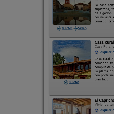
La casa cons
supletoria, 
de algodón, 
cocina está
comedor tenem
8 Fotos
Video
Casa Rural
Casa Rural 
Alquiler 
Casa rural d
comedor, tv,
compuesta po
La planta pr
con portalin
ó en bici.
8 Fotos
El Caprich
Vivienda tur
Alquiler 