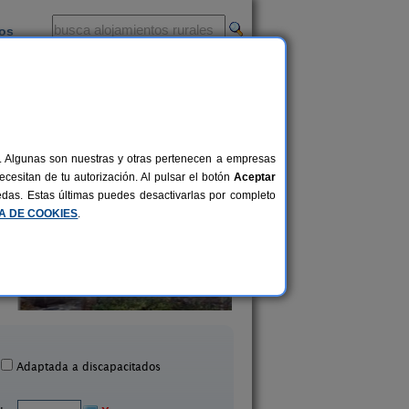
ios
-
al. Algunas son nuestras y otras pertenecen a empresas
cesitan de tu autorización. Al pulsar el botón
Aceptar
uedas. Estas últimas puedes desactivarlas por completo
CA DE COOKIES
.
Casa La Ruda
Casa Rural Hilande
10+3 pers.
20 €
n Justo de Cabanillas (León)
Riego de Ambrós (L
desde
Adaptada a discapacitados