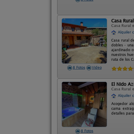
Casa Rural
Casa Rural 
Alquiler 
Casa rural d
dobles - una
ajardinado c
nuestros hue
ruta de los C
8 Fotos
Video
El Nido Azu
Casa Rural 
Alquiler 
Acogedor alo
cama extragr
detalles par
8 Fotos