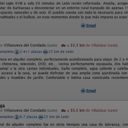
del siglo XVIII a solo 20 minutos de León recién reformada. Amplia, acoge
frutar de barbacoas y desconectar en un entorno rural tranquilo de apenas 
spacios naturales y de ocio. El pueblo cuenta con todo lo necesario para rela
multitudes y el bullicio, en esos momentos donde lo que más importa es estar 
Email
en
Villanueva del Condado
(León)
a
33,3 km
de Villalobar (León)
completo
2-4+1 plazas
25 km de León
frece en alquiler completo, perfectamente acondicionada para alojar de 2 a 4
chimenea, televisión, DVD, etc.., cocina perfectamente equipada, dos habi
nial y la otra camas individuales, baño completo, agua caliente y calefa
acceso a la casa, se puede disfrutar de una amplia zona ajardinada con 
oles y muebles de jardín. Confortable e íntima casa construida reciente
Email
oja
en
Villanueva del Condado
(León)
a
33,5 km
de Villalobar (León)
completo
6-7 plazas
25 km de León
ural de alquiler completo fue en otros tiempos una casa de labranza, c