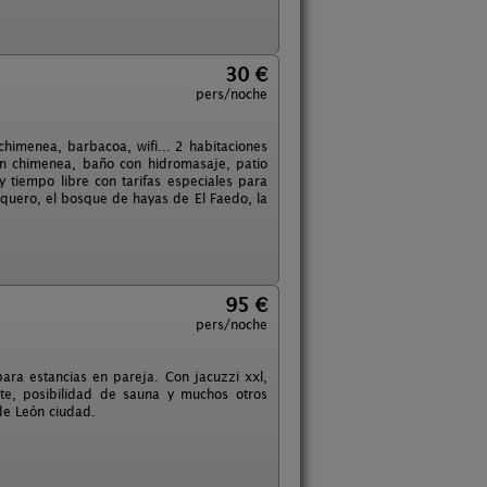
30 €
pers/noche
himenea, barbacoa, wifi... 2 habitaciones
n chimenea, baño con hidromasaje, patio
y tiempo libre con tarifas especiales para
quero, el bosque de hayas de El Faedo, la
95 €
pers/noche
ra estancias en pareja. Con jacuzzi xxl,
nte, posibilidad de sauna y muchos otros
de León ciudad.