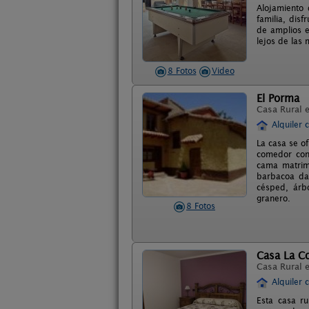
Alojamiento 
familia, dis
de amplios e
lejos de las 
8 Fotos
Video
El Porma
Casa Rural 
Alquiler 
La casa se o
comedor con 
cama matrimo
barbacoa da 
césped, árb
granero.
8 Fotos
Casa La C
Casa Rural 
Alquiler 
Esta casa r