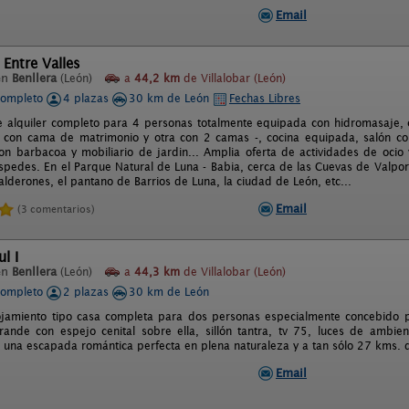
Email
 Entre Valles
en
Benllera
(León)
a
44,2 km
de Villalobar (León)
completo
4 plazas
30 km de León
Fechas Libres
e alquiler completo para 4 personas totalmente equipada con hidromasaje, c
 con cama de matrimonio y otra con 2 camas -, cocina equipada, salón co
on barbacoa y mobiliario de jardin... Amplia oferta de actividades de ocio 
spedes. En el Parque Natural de Luna - Babia, cerca de las Cuevas de Valpor
alderones, el pantano de Barrios de Luna, la ciudad de León, etc...
Email
(3 comentarios)
l I
en
Benllera
(León)
a
44,3 km
de Villalobar (León)
completo
2 plazas
30 km de León
jamiento tipo casa completa para dos personas especialmente concebido pa
ande con espejo cenital sobre ella, sillón tantra, tv 75, luces de ambie
a una escapada romántica perfecta en plena naturaleza y a tan sólo 27 kms. 
Email