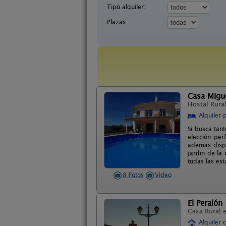
Tipo alquiler:
Plazas:
Casa Migue
Hostal Rura
Alquiler 
Si busca tant
elección per
ademas dispo
jardin de la
todas las est
8 Fotos
Video
El Peralón
Casa Rural 
Alquiler 