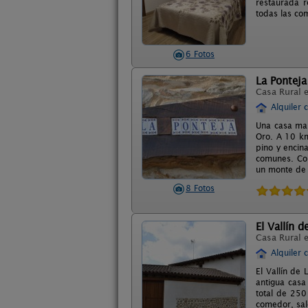
restaurada r
todas las co
6 Fotos
La Ponteja
Casa Rural 
Alquiler 
Una casa mar
Oro. A 10 km
pino y encin
comunes. Cor
un monte de e
8 Fotos
El Vallín d
Casa Rural 
Alquiler 
El Vallín de
antigua casa
total de 250
comedor, sal