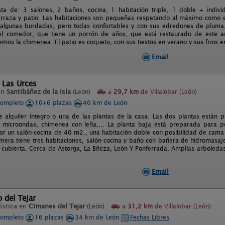
ta de: 3 salones, 2 baños, cocina, 1 habitación triple, 1 doble + individ
terraza y patio. Las habitaciones son pequeñas respetando al máximo como 
algunas bordadas, pero todas confortables y con sus edredones de pluma, 
 el comedor, que tiene un porrón de años, que está restaurado de este a
os la chimenea. El patio es coqueto, con sus tiestos en verano y sus frios en
Email
 Las Urces
en
Santibáñez de la Isla
(León)
a
29,7 km
de Villalobar (León)
completo
10+6 plazas
40 km de León
e alquiler íntegro o una de las plantas de la casa. Las dos plantas están 
 microondas, chimenea con leña,... La planta baja está preparada para pe
r un salón-cocina de 40 m2., una habitación doble con posibilidad de cama
imera tiene tres habitaciones, salón-cocina y baño con bañera de hidromasaj
a cubierta. Cerca de Astorga, La Bñeza, León Y Ponferrada. Amplias arboledas
Email
o del Tejar
ística en
Cimanes del Tejar
(León)
a
31,2 km
de Villalobar (León)
completo
16 plazas
34 km de León
Fechas Libres