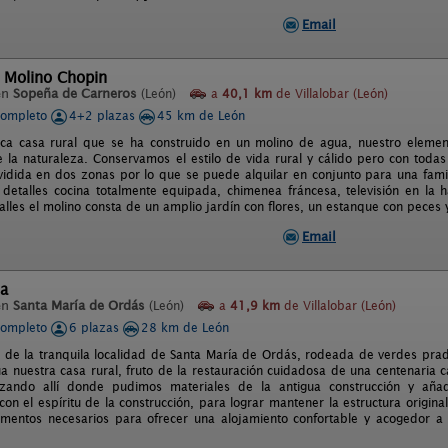
Email
l Molino Chopin
en
Sopeña de Carneros
(León)
a
40,1 km
de Villalobar (León)
completo
4+2 plazas
45 km de León
ca casa rural que se ha construido en un molino de agua, nuestro element
 la naturaleza. Conservamos el estilo de vida rural y cálido pero con tod
vidida en dos zonas por lo que se puede alquilar en conjunto para una fam
 detalles cocina totalmente equipada, chimenea fráncesa, televisión en la h
talles el molino consta de un amplio jardín con flores, un estanque con pece
Email
ta
en
Santa María de Ordás
(León)
a
41,9 km
de Villalobar (León)
completo
6 plazas
28 km de León
s de la tranquila localidad de Santa María de Ordás, rodeada de verdes pra
úa nuestra casa rural, fruto de la restauración cuidadosa de una centenaria 
lizando allí donde pudimos materiales de la antigua construcción y añ
on el espíritu de la construcción, para lograr mantener la estructura origin
ementos necesarios para ofrecer una alojamiento confortable y acogedor a