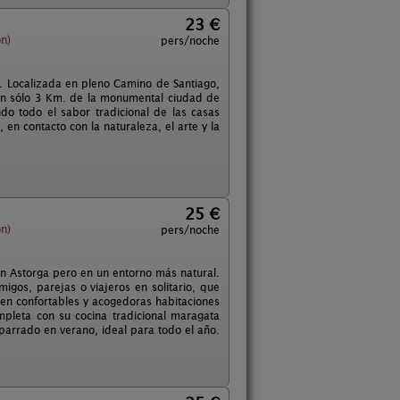
23 €
ón)
pers/noche
. Localizada en pleno Camino de Santiago,
tan sólo 3 Km. de la monumental ciudad de
ndo todo el sabor tradicional de las casas
en contacto con la naturaleza, el arte y la
25 €
ón)
pers/noche
en Astorga pero en un entorno más natural.
gos, parejas o viajeros en solitario, que
 en confortables y acogedoras habitaciones
pleta con su cocina tradicional maragata
mparrado en verano, ideal para todo el año.