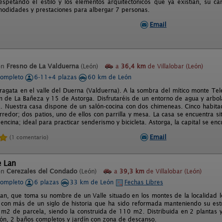
espetando el estilo y los elementos arquitectónicos que ya existían, su c
modidades y prestaciones para albergar 7 personas.
Email
en
Fresno de La Valduerna
(León)
a
36,4 km
de Villalobar (León)
completo
6-11+4 plazas
60 km de León
agata en el valle del Duerna (Valduerna). A la sombra del mítico monte Tel
 de La Bañeza y 15 de Astorga. Disfrutaréis de un entorno de agua y arbol
a. Nuestra casa dispone de un salón-cocina con dos chimeneas. Cinco habita
redor; dos patios, uno de ellos con parrilla y mesa. La casa se encuentra si
ncina; ideal para practicar senderismo y bicicleta. Astorga, la capital se en
Email
(1 comentario)
e Lan
en
Cerezales del Condado
(León)
a
39,3 km
de Villalobar (León)
completo
6 plazas
33 km de León
Fechas Libres
 Lan, que toma su nombre de un Valle situado en los montes de la localidad
 con más de un siglo de historia que ha sido reformada manteniendo su estru
 m2 de parcela, siendo la construida de 110 m2. Distribuida en 2 plantas y
ón, 2 baños completos y jardín con zona de descanso.