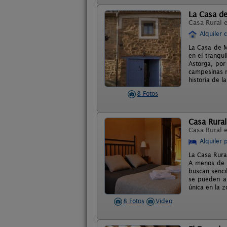
La Casa d
Casa Rural 
Alquiler 
La Casa de M
en el tranqu
Astorga, por
campesinas ma
historia de l
8 Fotos
Casa Rura
Casa Rural 
Alquiler 
La Casa Rura
A menos de 4
buscan senci
se pueden al
única en la z
8 Fotos
Video