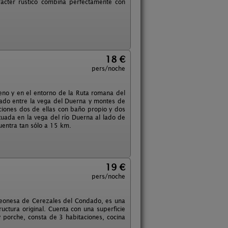
arácter rústico combina perfectamente con
18 €
pers/noche
eno y en el entorno de la Ruta romana del
ado entre la vega del Duerna y montes de
ciones dos de ellas con baño propio y dos
tuada en la vega del río Duerna al lado de
cuentra tan sólo a 15 km.
19 €
pers/noche
 leonesa de Cerezales del Condado, es una
ctura original. Cuenta con una superficie
 porche, consta de 3 habitaciones, cocina