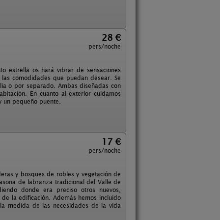
28 €
pers/noche
o estrella os hará vibrar de sensaciones
as las comodidades que puedan desear. Se
ilia o por separado. Ambas diseñadas con
abitación. En cuanto al exterior cuidamos
s y un pequeño puente.
17 €
pers/noche
deras y bosques de robles y vegetación de
casona de labranza tradicional del Valle de
adiendo donde era preciso otros nuevos,
al de la edificación. Además hemos incluido
 la medida de las necesidades de la vida