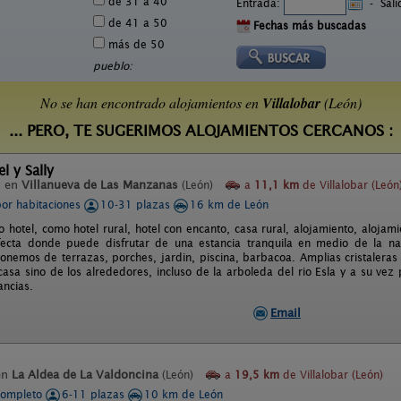
de 31 a 40
Entrada:
-
Sal
de 41 a 50
Fechas más buscadas
más de 50
pueblo:
No se han encontrado alojamientos en
Villalobar
(León)
... PERO, TE SUGERIMOS ALOJAMIENTOS CERCANOS :
l y Sally
l en
Villanueva de Las Manzanas
(León)
a
11,1 km
de Villalobar (León
por habitaciones
10-31 plazas
16 km de León
o hotel, como hotel rural, hotel con encanto, casa rural, alojamiento, alojami
fecta donde puede disfrutar de una estancia tranquila en medio de la nat
nemos de terrazas, porches, jardin, piscina, barbacoa. Amplias cristaleras 
 casa sino de los alrededores, incluso de la arboleda del rio Esla y a su ve
ancias.
Email
en
La Aldea de La Valdoncina
(León)
a
19,5 km
de Villalobar (León)
completo
6-11 plazas
10 km de León