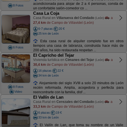
acondicionada para alojar de 2 a 4 personas, consta de
8 Fotos
un confortable salón-comedor co ...
Casa La Coja
Casa Rural en
Villanueva del Condado
a
(León)
27,4 km
de Campo de Villavidel (León)
6-7 plazas
20 €
25 km de León
Esta casa rural de alquiler completo fue en otros
tiempos una casa de labranza, construida hace más de
6 Fotos
200 años, ha sido restaurada respetan ...
El Capricho del Tejar
Vivienda turística en
Cimanes del Tejar
a
(León)
30,4 km
de Campo de Villavidel (León)
16 plazas
22 €
34 km de León
Alojamiento del siglo XVIII a solo 20 minutos de León
8 Fotos
recién reformada. Amplia, acogedora y perfecta para
Video
reencontrarte con la familia, disf ...
El Vallín de Lan
Casa Rural en
Cerezales del Condado
a
(León)
33,3 km
de Campo de Villavidel (León)
6 plazas
19 €
33 km de León
El Vallín de Lan, que toma su nombre de un Valle