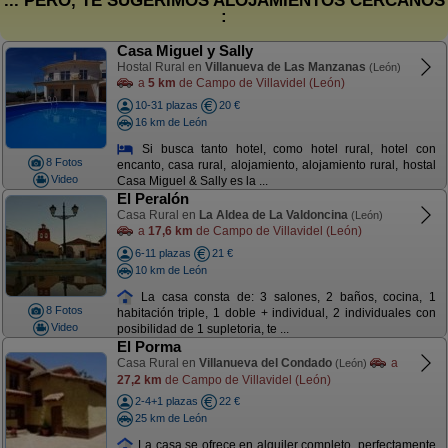
... PERO, TE SUGERIMOS ALOJAMIENTOS CERCANOS
:
Casa Miguel y Sally
Hostal Rural en
Villanueva de Las Manzanas
(León)
a
5 km
de Campo de Villavidel (León)
10-31 plazas
20 €
16 km de León
Si busca tanto hotel, como hotel rural, hotel con
8 Fotos
encanto, casa rural, alojamiento, alojamiento rural, hostal
Video
Casa Miguel & Sally es la ...
El Peralón
Casa Rural en
La Aldea de La Valdoncina
(León)
a
17,6 km
de Campo de Villavidel (León)
6-11 plazas
21 €
10 km de León
La casa consta de: 3 salones, 2 baños, cocina, 1
8 Fotos
habitación triple, 1 doble + individual, 2 individuales con
Video
posibilidad de 1 supletoria, te ...
El Porma
Casa Rural en
Villanueva del Condado
a
(León)
27,2 km
de Campo de Villavidel (León)
2-4+1 plazas
22 €
25 km de León
La casa se ofrece en alquiler completo, perfectamente