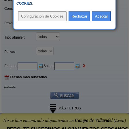
COOKIES
.
Comunidades:
Provincias/Islas:
Tipo alquiler:
Plazas:
X
Entrada:
Salida:
Fechas más buscadas
pueblo:
MÁS FILTROS
No se han encontrado alojamientos en
Campo de Villavidel
(León)