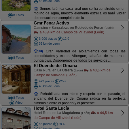
45 km de León
Somos la única casa rural que se ha construido en un
molino de agua, nuestro elemento estrella os hará vibrar
8 Fotos
de sensaciones completas de la ...
Gmr Fenar Activo
Camping y Bungalows en
Robledo de Fenar
(León)
a
43,4 km
de Campo de Villavidel (León)
3-200 plazas
12 €
35 km de León
Gran variedad de alojamientos con todas las
comodidades y extras. Albergue, cabañas de madera o
8 Fotos
bungalows. Disponemos de todos los servicios ...
El Duende del Omaña
Casa Rural en
La Utrera
a
43,6 km
de
(León)
Campo de Villavidel (León)
4+2 plazas
25 €
40 km de León
Rehabilitada con mimo y respeto por el pasado, el
8 Fotos
encanto del Duende del Omaña radica en la perfecta
Video
simbiosis entre el pasado y el presente ...
Hotel Santa Lucía
Hotel Rural en
La Magdalena
a
44,5 km
(León)
de Campo de Villavidel (León)
45 plazas
29 €
30 km de León