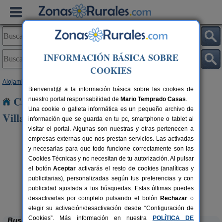
INFORMACIÓN BÁSICA SOBRE
COOKIES
Alojamientos
>
Castilla y León
>
León
> Campo de Villavidel
Bienvenid@ a la información básica sobre las cookies de
Casas Rurales cerca de Campo de
nuestro portal responsabilidad de
Mario Temprado Casas
.
Una cookie o galleta informática es un pequeño archivo de
Villavidel
información que se guarda en tu pc, smartphone o tablet al
visitar el portal. Algunas son nuestras y otras pertenecen a
empresas externas que nos prestan servicios. Las activadas
y necesarias para que todo funcione correctamente son las
Cookies Técnicas y no necesitan de tu autorización. Al pulsar
el botón
Aceptar
activarás el resto de cookies (analíticas y
publicitarias), personalizadas según tus preferencias y con
publicidad ajustada a tus búsquedas. Estas últimas puedes
Complejo Rural Aguas Frías
rs.
8+1 pers.
 €
27 €
La Omañuela (León)
desde
desactivarlas por completo pulsando el botón
Rechazar
o
elegir su activación/desactivación desde “Configuración de
Cookies”. Más información en nuestra
POLÍTICA DE
Buscar