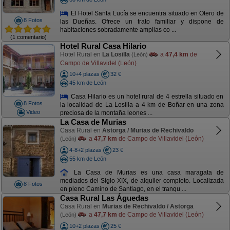
El Hotel Santa Lucía se encuentra situado en Otero de
8 Fotos
las Dueñas. Ofrece un trato familiar y dispone de
habitaciones sobradamente amplias co ...
(1 comentario)
Hotel Rural Casa Hilario
Hotel Rural en
La Losilla
a
47,4 km
de
(León)
Campo de Villavidel (León)
10+4 plazas
32 €
45 km de León
Casa Hilario es un hotel rural de 4 estrella situado en
8 Fotos
la localidad de La Losilla a 4 km de Boñar en una zona
Video
preciosa de la montaña leones ...
La Casa de Murias
Casa Rural en
Astorga / Murias de Rechivaldo
a
47,7 km
de Campo de Villavidel (León)
(León)
4-8+2 plazas
23 €
55 km de León
La Casa de Murias es una casa maragata de
mediados del Siglo XIX, de alquiler completo. Localizada
8 Fotos
en pleno Camino de Santiago, en el tranqu ...
Casa Rural Las Águedas
Casa Rural en
Murias de Rechivaldo / Astorga
a
47,7 km
de Campo de Villavidel (León)
(León)
10+2 plazas
25 €