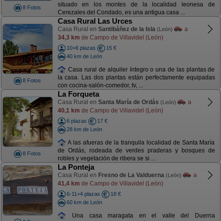
situado en los montes de la localidad leonesa de
8 Fotos
Cerezales del Condado, es una antigua casa ...
Casa Rural Las Urces
Casa Rural en
Santibáñez de la Isla
a
(León)
34,3 km
de Campo de Villavidel (León)
10+6 plazas
15 €
40 km de León
Casa rural de alquiler íntegro o una de las plantas de
la casa. Las dos plantas están perfectamente equipadas
8 Fotos
con cocina-salón-comedor, tv, ...
La Forqueta
Casa Rural en
Santa María de Ordás
a
(León)
40,1 km
de Campo de Villavidel (León)
6 plazas
17 €
28 km de León
A las afueras de la tranquila localidad de Santa María
de Ordás, rodeada de verdes praderas y bosques de
8 Fotos
robles y vegetación de ribera se si ...
La Ponteja
Casa Rural en
Fresno de La Valduerna
a
(León)
41,4 km
de Campo de Villavidel (León)
6-11+4 plazas
18 €
60 km de León
Una casa maragata en el valle del Duerna