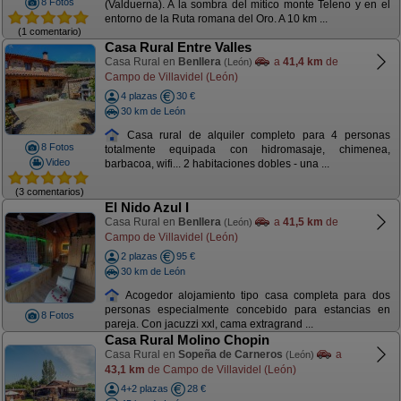
8 Fotos
(Valduerna). A la sombra del mítico monte Teleno y en el
entorno de la Ruta romana del Oro. A 10 km ...
(1 comentario)
Casa Rural Entre Valles
Casa Rural en
Benllera
a
41,4 km
de
(León)
Campo de Villavidel (León)
4 plazas
30 €
30 km de León
Casa rural de alquiler completo para 4 personas
8 Fotos
totalmente equipada con hidromasaje, chimenea,
Video
barbacoa, wifi... 2 habitaciones dobles - una ...
(3 comentarios)
El Nido Azul I
Casa Rural en
Benllera
a
41,5 km
de
(León)
Campo de Villavidel (León)
2 plazas
95 €
30 km de León
Acogedor alojamiento tipo casa completa para dos
personas especialmente concebido para estancias en
8 Fotos
pareja. Con jacuzzi xxl, cama extragrand ...
Casa Rural Molino Chopin
Casa Rural en
Sopeña de Carneros
a
(León)
43,1 km
de Campo de Villavidel (León)
4+2 plazas
28 €