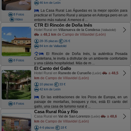
46 km de León
La Casa Rural Las Águedas es la mejor opción para
8 Fotos
practicar el Turismo Rural y alojarse en Astorga pero en un
Video
entorno más natural. A menos d ...
CTR El Rincón de Doña Inés
Hotel Rural en
Villanueva de la Condesa
(Valladolid)
a
48,1 km
de Campo de Villavidel (León)
28-35 plazas
26 €
84 km de Valladolid
El Rincón de Doña Inés, la auténtica Posada
Castellana, le invita a disfrutar de un ambiente confortable
8 Fotos
y una cálida hospitalidad. Más de m ...
El Canto del Gallo
Hotel Rural en
Ranedo de Curueño
a
48,5
(León)
km
de Campo de Villavidel (León)
10 plazas
33 €
42 km de León
En las estribaciones de los Picos de Europa, en un
paisaje de montañas, bosques y ríos, está El canto del
8 Fotos
gallo, una casa de turismo rural d ...
Casa Rural Rúa y Río
Casa Rural en
Val de San Lorenzo
a
48,6
(León)
km
de Campo de Villavidel (León)
4-6 plazas
18 €