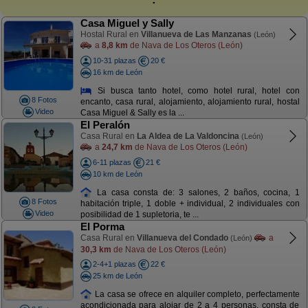
Casa Miguel y Sally
Hostal Rural en
Villanueva de Las Manzanas
(León)
a
8,8 km
de Nava de Los Oteros (León)
10-31 plazas
20 €
16 km de León
Si busca tanto hotel, como hotel rural, hotel con
8 Fotos
encanto, casa rural, alojamiento, alojamiento rural, hostal
Video
Casa Miguel & Sally es la ...
El Peralón
Casa Rural en
La Aldea de La Valdoncina
(León)
a
24,7 km
de Nava de Los Oteros (León)
6-11 plazas
21 €
10 km de León
La casa consta de: 3 salones, 2 baños, cocina, 1
8 Fotos
habitación triple, 1 doble + individual, 2 individuales con
Video
posibilidad de 1 supletoria, te ...
El Porma
Casa Rural en
Villanueva del Condado
a
(León)
30,3 km
de Nava de Los Oteros (León)
2-4+1 plazas
22 €
25 km de León
La casa se ofrece en alquiler completo, perfectamente
acondicionada para alojar de 2 a 4 personas, consta de