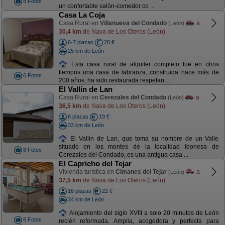
8 Fotos
un confortable salón-comedor co ...
Casa La Coja
Casa Rural en
Villanueva del Condado
a
(León)
30,4 km
de Nava de Los Oteros (León)
6-7 plazas
20 €
25 km de León
Esta casa rural de alquiler completo fue en otros
tiempos una casa de labranza, construida hace más de
6 Fotos
200 años, ha sido restaurada respetan ...
El Vallín de Lan
Casa Rural en
Cerezales del Condado
a
(León)
36,5 km
de Nava de Los Oteros (León)
6 plazas
19 €
33 km de León
El Vallín de Lan, que toma su nombre de un Valle
situado en los montes de la localidad leonesa de
8 Fotos
Cerezales del Condado, es una antigua casa ...
El Capricho del Tejar
Vivienda turística en
Cimanes del Tejar
a
(León)
37,5 km
de Nava de Los Oteros (León)
16 plazas
22 €
34 km de León
Alojamiento del siglo XVIII a solo 20 minutos de León
8 Fotos
recién reformada. Amplia, acogedora y perfecta para