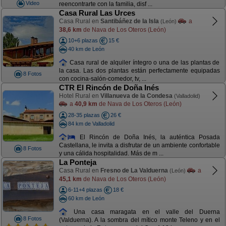
Video
reencontrarte con la familia, disf ...
Casa Rural Las Urces
Casa Rural en
Santibáñez de la Isla
a
(León)
38,6 km
de Nava de Los Oteros (León)
10+6 plazas
15 €
40 km de León
Casa rural de alquiler íntegro o una de las plantas de
la casa. Las dos plantas están perfectamente equipadas
8 Fotos
con cocina-salón-comedor, tv, ...
CTR El Rincón de Doña Inés
Hotel Rural en
Villanueva de la Condesa
(Valladolid)
a
40,9 km
de Nava de Los Oteros (León)
28-35 plazas
26 €
84 km de Valladolid
El Rincón de Doña Inés, la auténtica Posada
Castellana, le invita a disfrutar de un ambiente confortable
8 Fotos
y una cálida hospitalidad. Más de m ...
La Ponteja
Casa Rural en
Fresno de La Valduerna
a
(León)
45,1 km
de Nava de Los Oteros (León)
6-11+4 plazas
18 €
60 km de León
Una casa maragata en el valle del Duerna
8 Fotos
(Valduerna). A la sombra del mítico monte Teleno y en el