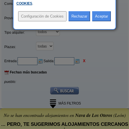
COOKIES
.
Comunidades:
Provincias/Islas:
Tipo alquiler:
Plazas:
X
Entrada:
Salida:
Fechas más buscadas
pueblo:
MÁS FILTROS
No se han encontrado alojamientos en
Nava de Los Oteros
(León)
... PERO, TE SUGERIMOS ALOJAMIENTOS CERCANOS
: