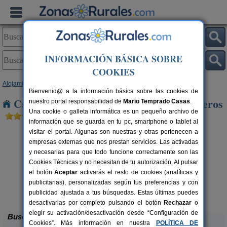
INFORMACIÓN BÁSICA SOBRE
COOKIES
Alojamientos
>
Castilla y León
>
León
> Nava de Los Oteros
Bienvenid@ a la información básica sobre las cookies de
Casas Rurales cerca de Nava de Los Oteros
nuestro portal responsabilidad de
Mario Temprado Casas
.
Una cookie o galleta informática es un pequeño archivo de
información que se guarda en tu pc, smartphone o tablet al
visitar el portal. Algunas son nuestras y otras pertenecen a
empresas externas que nos prestan servicios. Las activadas
y necesarias para que todo funcione correctamente son las
Cookies Técnicas y no necesitan de tu autorización. Al pulsar
el botón
Aceptar
activarás el resto de cookies (analíticas y
publicitarias), personalizadas según tus preferencias y con
Complejo Rural Aguas Frías
rs.
8+1 pers.
 €
27 €
publicidad ajustada a tus búsquedas. Estas últimas puedes
La Omañuela (León)
desde
desactivarlas por completo pulsando el botón
Rechazar
o
elegir su activación/desactivación desde “Configuración de
Buscar
Cookies”. Más información en nuestra
POLÍTICA DE