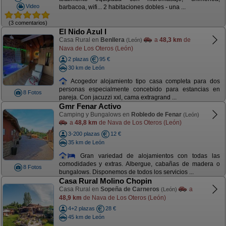
Video
barbacoa, wifi... 2 habitaciones dobles - una ...
(3 comentarios)
El Nido Azul I
Casa Rural en
Benllera
a
48,3 km
de
(León)
Nava de Los Oteros (León)
2 plazas
95 €
30 km de León
Acogedor alojamiento tipo casa completa para dos
personas especialmente concebido para estancias en
8 Fotos
pareja. Con jacuzzi xxl, cama extragrand ...
Gmr Fenar Activo
Camping y Bungalows en
Robledo de Fenar
(León)
a
48,8 km
de Nava de Los Oteros (León)
3-200 plazas
12 €
35 km de León
Gran variedad de alojamientos con todas las
comodidades y extras. Albergue, cabañas de madera o
8 Fotos
bungalows. Disponemos de todos los servicios ...
Casa Rural Molino Chopin
Casa Rural en
Sopeña de Carneros
a
(León)
48,9 km
de Nava de Los Oteros (León)
4+2 plazas
28 €
45 km de León