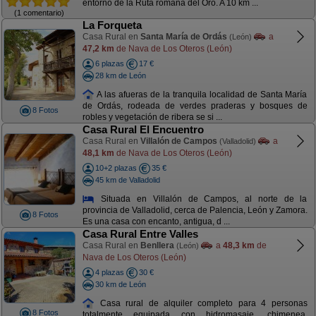
entorno de la Ruta romana del Oro. A 10 km ...
(1 comentario)
La Forqueta
Casa Rural en
Santa María de Ordás
a
(León)
47,2 km
de Nava de Los Oteros (León)
6 plazas
17 €
28 km de León
A las afueras de la tranquila localidad de Santa María
de Ordás, rodeada de verdes praderas y bosques de
8 Fotos
robles y vegetación de ribera se si ...
Casa Rural El Encuentro
Casa Rural en
Villalón de Campos
a
(Valladolid)
48,1 km
de Nava de Los Oteros (León)
10+2 plazas
35 €
45 km de Valladolid
Situada en Villalón de Campos, al norte de la
provincia de Valladolid, cerca de Palencia, León y Zamora.
8 Fotos
Es una casa con encanto, antigua, d ...
Casa Rural Entre Valles
Casa Rural en
Benllera
a
48,3 km
de
(León)
Nava de Los Oteros (León)
4 plazas
30 €
30 km de León
Casa rural de alquiler completo para 4 personas
8 Fotos
totalmente equipada con hidromasaje, chimenea,