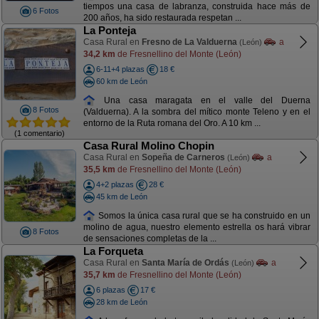
tiempos una casa de labranza, construida hace más de
6 Fotos
200 años, ha sido restaurada respetan ...
La Ponteja
Casa Rural en
Fresno de La Valduerna
a
(León)
34,2 km
de Fresnellino del Monte (León)
6-11+4 plazas
18 €
60 km de León
Una casa maragata en el valle del Duerna
8 Fotos
(Valduerna). A la sombra del mítico monte Teleno y en el
entorno de la Ruta romana del Oro. A 10 km ...
(1 comentario)
Casa Rural Molino Chopin
Casa Rural en
Sopeña de Carneros
a
(León)
35,5 km
de Fresnellino del Monte (León)
4+2 plazas
28 €
45 km de León
Somos la única casa rural que se ha construido en un
molino de agua, nuestro elemento estrella os hará vibrar
8 Fotos
de sensaciones completas de la ...
La Forqueta
Casa Rural en
Santa María de Ordás
a
(León)
35,7 km
de Fresnellino del Monte (León)
6 plazas
17 €
28 km de León