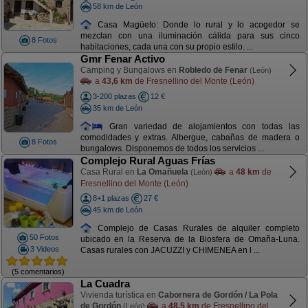
58 km de León
Casa Magüeto: Donde lo rural y lo acogedor se
mezclan con una iluminación cálida para sus cinco
8 Fotos
habitaciones, cada una con su propio estilo. ...
Gmr Fenar Activo
Camping y Bungalows en
Robledo de Fenar
(León)
a
43,6 km
de Fresnellino del Monte (León)
3-200 plazas
12 €
35 km de León
Gran variedad de alojamientos con todas las
comodidades y extras. Albergue, cabañas de madera o
8 Fotos
bungalows. Disponemos de todos los servicios ...
Complejo Rural Aguas Frías
Casa Rural en
La Omañuela
a
48 km
de
(León)
Fresnellino del Monte (León)
8+1 plazas
27 €
45 km de León
Complejo de Casas Rurales de alquiler completo
50 Fotos
ubicado en la Reserva de la Biosfera de Omaña-Luna.
3 Videos
Casas rurales con JACUZZI y CHIMENEA en l ...
(5 comentarios)
La Cuadra
Vivienda turística en
Cabornera de Gordón / La Pola
de Gordón
a
48,5 km
de Fresnellino del
(León)