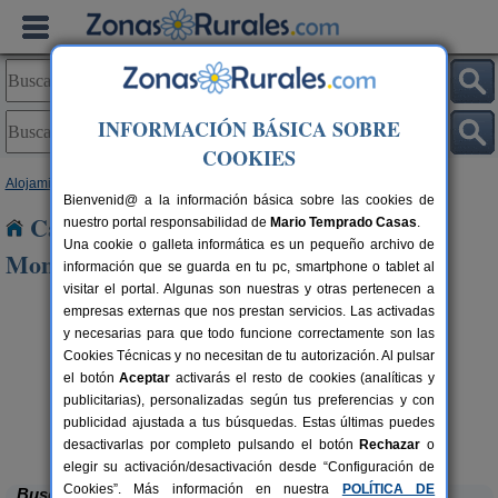
INFORMACIÓN BÁSICA SOBRE
COOKIES
Alojamientos
>
Castilla y León
>
León
> Fresnellino del Monte
Bienvenid@ a la información básica sobre las cookies de
Casas Rurales cerca de Fresnellino del
nuestro portal responsabilidad de
Mario Temprado Casas
.
Una cookie o galleta informática es un pequeño archivo de
Monte
información que se guarda en tu pc, smartphone o tablet al
visitar el portal. Algunas son nuestras y otras pertenecen a
empresas externas que nos prestan servicios. Las activadas
y necesarias para que todo funcione correctamente son las
Cookies Técnicas y no necesitan de tu autorización. Al pulsar
el botón
Aceptar
activarás el resto de cookies (analíticas y
publicitarias), personalizadas según tus preferencias y con
publicidad ajustada a tus búsquedas. Estas últimas puedes
Complejo Rural Aguas Frías
rs.
8+1 pers.
 €
27 €
La Omañuela (León)
desde
desactivarlas por completo pulsando el botón
Rechazar
o
elegir su activación/desactivación desde “Configuración de
Cookies”. Más información en nuestra
POLÍTICA DE
Buscar