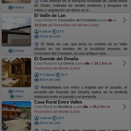
A las afueras de la tranquila localidad de Santa María
de Ordás, rodeada de verdes praderas y bosques de
8 Fotos
robles y vegetación de ribera se si ...
El Vallín de Lan
Casa Rural en
Cerezales del Condado
a
(León)
36,9 km
de Fresnellino del Monte (León)
6 plazas
19 €
33 km de León
El Vallín de Lan, que toma su nombre de un Valle
situado en los montes de la localidad leonesa de
8 Fotos
Cerezales del Condado, es una antigua casa ...
El Duende del Omaña
Casa Rural en
La Utrera
a
38,1 km
de
(León)
Fresnellino del Monte (León)
4+2 plazas
25 €
40 km de León
Rehabilitada con mimo y respeto por el pasado, el
8 Fotos
encanto del Duende del Omaña radica en la perfecta
Video
simbiosis entre el pasado y el presente ...
Casa Rural Entre Valles
Casa Rural en
Benllera
a
38,2 km
de
(León)
Fresnellino del Monte (León)
4 plazas
30 €
30 km de León
Casa rural de alquiler completo para 4 personas