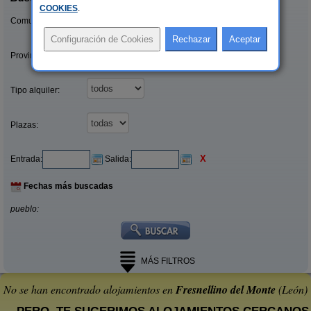
COOKIES
.
Comunidades:
Provincias/Islas:
Tipo alquiler:
Plazas:
X
Entrada:
Salida:
Fechas más buscadas
pueblo:
MÁS FILTROS
No se han encontrado alojamientos en
Fresnellino del Monte
(León)