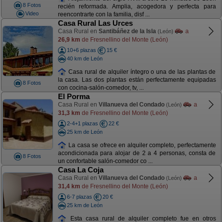
8 Fotos
recién reformada. Amplia, acogedora y perfecta para
Video
reencontrarte con la familia, disf ...
Casa Rural Las Urces
Casa Rural en
Santibáñez de la Isla
a
(León)
26,9 km
de Fresnellino del Monte (León)
10+6 plazas
15 €
40 km de León
Casa rural de alquiler íntegro o una de las plantas de
la casa. Las dos plantas están perfectamente equipadas
8 Fotos
con cocina-salón-comedor, tv, ...
El Porma
Casa Rural en
Villanueva del Condado
a
(León)
31,3 km
de Fresnellino del Monte (León)
2-4+1 plazas
22 €
25 km de León
La casa se ofrece en alquiler completo, perfectamente
acondicionada para alojar de 2 a 4 personas, consta de
8 Fotos
un confortable salón-comedor co ...
Casa La Coja
Casa Rural en
Villanueva del Condado
a
(León)
31,4 km
de Fresnellino del Monte (León)
6-7 plazas
20 €
25 km de León
Esta casa rural de alquiler completo fue en otros