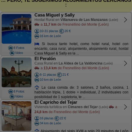
... PERO, TE SUGERIMOS ALOJAMIENTOS CERCANOS
:
Casa Miguel y Sally
Hostal Rural en
Villanueva de Las Manzanas
(León)
a
11,7 km
de Fresnellino del Monte (León)
10-31 plazas
20 €
16 km de León
Si busca tanto hotel, como hotel rural, hotel con
8 Fotos
encanto, casa rural, alojamiento, alojamiento rural, hostal
Video
Casa Miguel & Sally es la ...
El Peralón
Casa Rural en
La Aldea de La Valdoncina
(León)
a
13,4 km
de Fresnellino del Monte (León)
6-11 plazas
21 €
10 km de León
La casa consta de: 3 salones, 2 baños, cocina, 1
8 Fotos
habitación triple, 1 doble + individual, 2 individuales con
Video
posibilidad de 1 supletoria, te ...
El Capricho del Tejar
Vivienda turística en
Cimanes del Tejar
a
(León)
24,8 km
de Fresnellino del Monte (León)
16 plazas
22 €
34 km de León
Alojamiento del siglo XVIII a solo 20 minutos de León