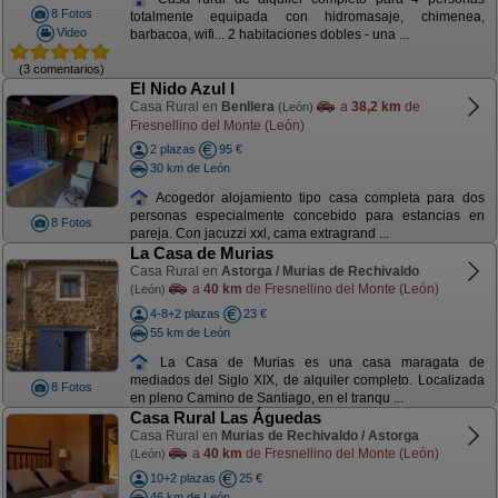
8 Fotos
totalmente equipada con hidromasaje, chimenea,
Video
barbacoa, wifi... 2 habitaciones dobles - una ...
(3 comentarios)
El Nido Azul I
Casa Rural en
Benllera
a
38,2 km
de
(León)
Fresnellino del Monte (León)
2 plazas
95 €
30 km de León
Acogedor alojamiento tipo casa completa para dos
personas especialmente concebido para estancias en
8 Fotos
pareja. Con jacuzzi xxl, cama extragrand ...
La Casa de Murias
Casa Rural en
Astorga / Murias de Rechivaldo
a
40 km
de Fresnellino del Monte (León)
(León)
4-8+2 plazas
23 €
55 km de León
La Casa de Murias es una casa maragata de
mediados del Siglo XIX, de alquiler completo. Localizada
8 Fotos
en pleno Camino de Santiago, en el tranqu ...
Casa Rural Las Águedas
Casa Rural en
Murias de Rechivaldo / Astorga
a
40 km
de Fresnellino del Monte (León)
(León)
10+2 plazas
25 €
46 km de León