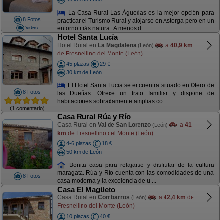
La Casa Rural Las Águedas es la mejor opción para
8 Fotos
practicar el Turismo Rural y alojarse en Astorga pero en un
Video
entorno más natural. A menos d ...
Hotel Santa Lucía
Hotel Rural en
La Magdalena
a
40,9 km
(León)
de Fresnellino del Monte (León)
45 plazas
29 €
30 km de León
El Hotel Santa Lucía se encuentra situado en Otero de
8 Fotos
las Dueñas. Ofrece un trato familiar y dispone de
habitaciones sobradamente amplias co ...
(1 comentario)
Casa Rural Rúa y Río
Casa Rural en
Val de San Lorenzo
a
41
(León)
km
de Fresnellino del Monte (León)
4-6 plazas
18 €
50 km de León
Bonita casa para relajarse y disfrutar de la cultura
maragata. Rúa y Río cuenta con las comodidades de una
8 Fotos
casa moderna y la excelencia de u ...
Casa El Magüeto
Casa Rural en
Combarros
a
42,4 km
de
(León)
Fresnellino del Monte (León)
10 plazas
40 €