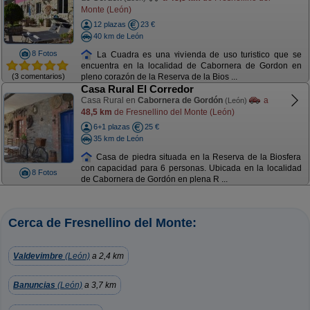
Monte (León)
12 plazas
23 €
40 km de León
8 Fotos
La Cuadra es una vivienda de uso turistico que se
encuentra en la localidad de Cabornera de Gordon en
(3 comentarios)
pleno corazón de la Reserva de la Bios ...
Casa Rural El Corredor
Casa Rural en
Cabornera de Gordón
a
(León)
48,5 km
de Fresnellino del Monte (León)
6+1 plazas
25 €
35 km de León
Casa de piedra situada en la Reserva de la Biosfera
con capacidad para 6 personas. Ubicada en la localidad
8 Fotos
de Cabornera de Gordón en plena R ...
Cerca de Fresnellino del Monte:
Valdevimbre
(León)
a 2,4 km
Banuncias
(León)
a 3,7 km