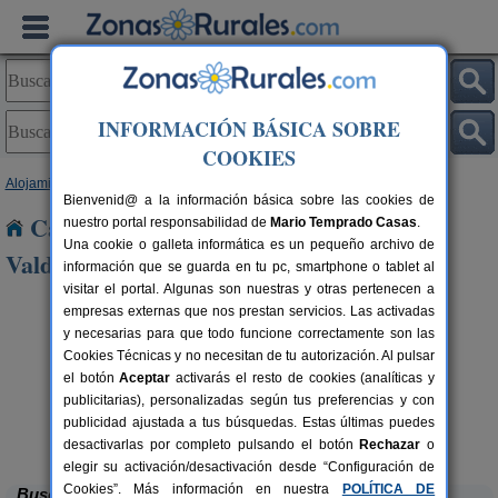
INFORMACIÓN BÁSICA SOBRE
COOKIES
Alojamientos
>
Castilla y León
>
León
> Carvajal de Valderaduey
Bienvenid@ a la información básica sobre las cookies de
Casas Rurales cerca de Carvajal de
nuestro portal responsabilidad de
Mario Temprado Casas
.
Una cookie o galleta informática es un pequeño archivo de
Valderaduey
información que se guarda en tu pc, smartphone o tablet al
visitar el portal. Algunas son nuestras y otras pertenecen a
empresas externas que nos prestan servicios. Las activadas
y necesarias para que todo funcione correctamente son las
Cookies Técnicas y no necesitan de tu autorización. Al pulsar
el botón
Aceptar
activarás el resto de cookies (analíticas y
publicitarias), personalizadas según tus preferencias y con
publicidad ajustada a tus búsquedas. Estas últimas puedes
Complejo Rural Aguas Frías
rs.
8+1 pers.
 €
27 €
La Omañuela (León)
desde
desactivarlas por completo pulsando el botón
Rechazar
o
elegir su activación/desactivación desde “Configuración de
Cookies”. Más información en nuestra
POLÍTICA DE
Buscar