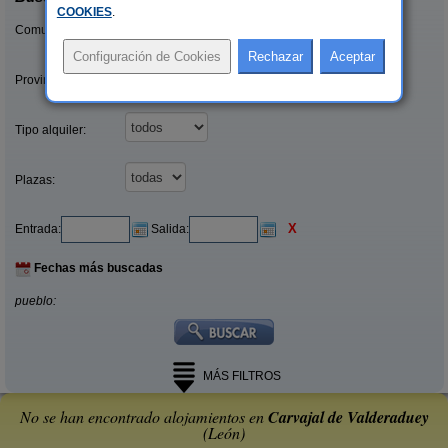
COOKIES
.
Comunidades:
Provincias/Islas:
Tipo alquiler:
Plazas:
X
Entrada:
Salida:
Fechas más buscadas
pueblo:
MÁS FILTROS
No se han encontrado alojamientos en
Carvajal de Valderaduey
(León)