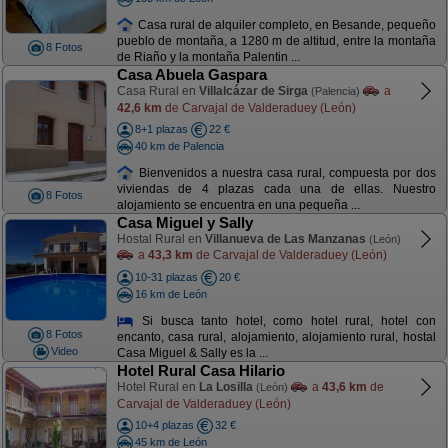
Casa rural de alquiler completo, en Besande, pequeño
pueblo de montaña, a 1280 m de altitud, entre la montaña
8 Fotos
de Riaño y la montaña Palentin ...
Casa Abuela Gaspara
Casa Rural en
Villalcázar de Sirga
a
(Palencia)
42,6 km
de Carvajal de Valderaduey (León)
8+1 plazas
22 €
40 km de Palencia
Bienvenidos a nuestra casa rural, compuesta por dos
viviendas de 4 plazas cada una de ellas. Nuestro
8 Fotos
alojamiento se encuentra en una pequeña ...
Casa Miguel y Sally
Hostal Rural en
Villanueva de Las Manzanas
(León)
a
43,3 km
de Carvajal de Valderaduey (León)
10-31 plazas
20 €
16 km de León
Si busca tanto hotel, como hotel rural, hotel con
8 Fotos
encanto, casa rural, alojamiento, alojamiento rural, hostal
Video
Casa Miguel & Sally es la ...
Hotel Rural Casa Hilario
Hotel Rural en
La Losilla
a
43,6 km
de
(León)
Carvajal de Valderaduey (León)
10+4 plazas
32 €
45 km de León