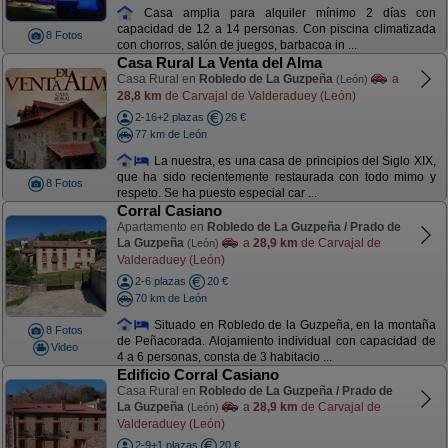
Casa amplia para alquiler mínimo 2 días con
capacidad de 12 a 14 personas. Con piscina climatizada
8 Fotos
con chorros, salón de juegos, barbacoa in ...
Casa Rural La Venta del Alma
Casa Rural en
Robledo de La Guzpeña
a
(León)
28,8 km
de Carvajal de Valderaduey (León)
2-16+2 plazas
26 €
77 km de León
La nuestra, es una casa de principios del Siglo XIX,
que ha sido recientemente restaurada con todo mimo y
8 Fotos
respeto. Se ha puesto especial car ...
Corral Casiano
Apartamento en
Robledo de La Guzpeña / Prado de
La Guzpeña
a
28,9 km
de Carvajal de
(León)
Valderaduey (León)
2-6 plazas
20 €
70 km de León
Situado en Robledo de la Guzpeña, en la montaña
8 Fotos
de Peñacorada. Alojamiento individual con capacidad de
Video
4 a 6 personas, consta de 3 habitacio ...
Edificio Corral Casiano
Casa Rural en
Robledo de La Guzpeña / Prado de
La Guzpeña
a
28,9 km
de Carvajal de
(León)
Valderaduey (León)
2-9+1 plazas
20 €