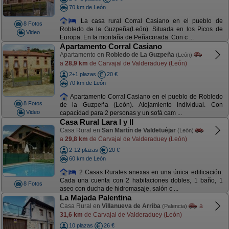
70 km de León
La casa rural Corral Casiano en el pueblo de
8 Fotos
Robledo de la Guzpeña(León). Situada en los Picos de
Video
Europa. En la montaña de Peñacorada. Con c ...
Apartamento Corral Casiano
Apartamento en
Robledo de La Guzpeña
(León)
a
28,9 km
de Carvajal de Valderaduey (León)
2+1 plazas
20 €
70 km de León
Apartamento Corral Casiano en el pueblo de Robledo
8 Fotos
de la Guzpeña (León). Alojamiento individual. Con
Video
capacidad para 2 personas y un sofá cam ...
Casa Rural Lara I y II
Casa Rural en
San Martín de Valdetuéjar
(León)
a
29,8 km
de Carvajal de Valderaduey (León)
2-12 plazas
20 €
60 km de León
2 Casas Rurales anexas en una única edificación.
Cada una cuenta con 2 habitaciones dobles, 1 baño, 1
8 Fotos
aseo con ducha de hidromasaje, salón c ...
La Majada Palentina
Casa Rural en
Villanueva de Arriba
a
(Palencia)
31,6 km
de Carvajal de Valderaduey (León)
10 plazas
26 €