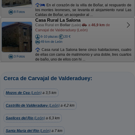
En el corazón de la villa de Boñar, al resguardo de
los montes leoneses, se levanta el alojamiento rural Las
8 Fotos
Caldas de Boñar, un acogedor al ...
Casa Rural La Salona
Casa Rural en
Boñar
a
46,9 km
de
(León)
Carvajal de Valderaduey (León)
6-10 plazas
20 €
49 km de León
Casa rural La Salona tiene cinco habitaciones, cuatro
de ellas con cama de matrimonio y una doble, tres cuartos
3 Fotos
de baño, uno de ellos con hi ...
Cerca de Carvajal de Valderaduey:
Mozos de Cea
(León)
a 3,5 km
Castrillo de Valderaduey
(León)
a 4,2 km
Saelices del Rio
(León)
a 6,3 km
Santa Maria del Rio
(León)
a 7 km