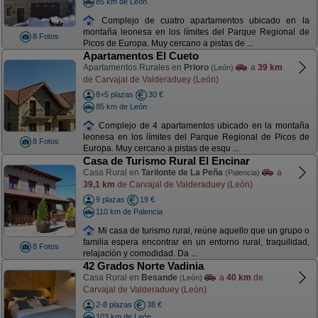
85 km de León
Complejo de cuatro apartamentos ubicado en la
montaña leonesa en los límites del Parque Regional de
8 Fotos
Picos de Europa. Muy cercano a pistas de ...
Apartamentos El Cueto
Apartamentos Rurales en
Prioro
a
39 km
(León)
de Carvajal de Valderaduey (León)
8+5 plazas
30 €
85 km de León
Complejo de 4 apartamentos ubicado en la montaña
leonesa en los límites del Parque Regional de Picos de
8 Fotos
Europa. Muy cercano a pistas de esqu ...
Casa de Turismo Rural El Encinar
Casa Rural en
Tarilonte de La Peña
a
(Palencia)
39,1 km
de Carvajal de Valderaduey (León)
9 plazas
19 €
110 km de Palencia
Mi casa de turismo rural, reúne aquello que un grupo o
familia espera encontrar en un entorno rural, traquilidad,
8 Fotos
relajación y comodidad. Da ...
42 Grados Norte Vadinia
Casa Rural en
Besande
a
40 km
de
(León)
Carvajal de Valderaduey (León)
2-8 plazas
38 €
103 km de León