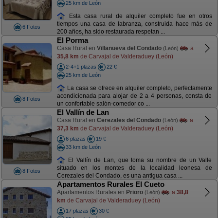
25 km de León
Esta casa rural de alquiler completo fue en otros
tiempos una casa de labranza, construida hace más de
6 Fotos
200 años, ha sido restaurada respetan ...
El Porma
Casa Rural en
Villanueva del Condado
a
(León)
35,8 km
de Carvajal de Valderaduey (León)
2-4+1 plazas
22 €
25 km de León
La casa se ofrece en alquiler completo, perfectamente
acondicionada para alojar de 2 a 4 personas, consta de
8 Fotos
un confortable salón-comedor co ...
El Vallín de Lan
Casa Rural en
Cerezales del Condado
a
(León)
37,3 km
de Carvajal de Valderaduey (León)
6 plazas
19 €
33 km de León
El Vallín de Lan, que toma su nombre de un Valle
situado en los montes de la localidad leonesa de
8 Fotos
Cerezales del Condado, es una antigua casa ...
Apartamentos Rurales El Cueto
Apartamentos Rurales en
Prioro
a
38,8
(León)
km
de Carvajal de Valderaduey (León)
17 plazas
30 €