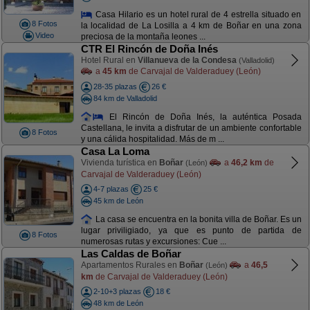
Casa Hilario es un hotel rural de 4 estrella situado en
8 Fotos
la localidad de La Losilla a 4 km de Boñar en una zona
Video
preciosa de la montaña leones ...
CTR El Rincón de Doña Inés
Hotel Rural en
Villanueva de la Condesa
(Valladolid)
a
45 km
de Carvajal de Valderaduey (León)
28-35 plazas
26 €
84 km de Valladolid
El Rincón de Doña Inés, la auténtica Posada
Castellana, le invita a disfrutar de un ambiente confortable
8 Fotos
y una cálida hospitalidad. Más de m ...
Casa La Loma
Vivienda turística en
Boñar
a
46,2 km
de
(León)
Carvajal de Valderaduey (León)
4-7 plazas
25 €
45 km de León
La casa se encuentra en la bonita villa de Boñar. Es un
lugar priviligiado, ya que es punto de partida de
8 Fotos
numerosas rutas y excursiones: Cue ...
Las Caldas de Boñar
Apartamentos Rurales en
Boñar
a
46,5
(León)
km
de Carvajal de Valderaduey (León)
2-10+3 plazas
18 €
48 km de León