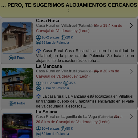
... PERO, TE SUGERIMOS ALOJAMIENTOS CERCANOS
:
Casa Rosa
Casa Rural en
Villafruel
a
19,4 km
de
(Palencia)
Carvajal de Valderaduey (León)
10+2 plazas
20 €
69 km de Palencia
Casa Rural Casa Rosa ubicada en la localidad de
Villafruel, en la provincia de Palencia. Se trata de un
8 Fotos
alojamiento de carácter rústico reha ...
La Manzana
Casa Rural en
Villafruel
a
20 km
de
(Palencia)
Carvajal de Valderaduey (León)
9-11+2 plazas
35 €
60 km de Palencia
La casa rural La Manzana está localizada en Villafruel,
un tranquilo pueblo de 8 habitantes enclavado en el Valle
8 Fotos
de Valdecuriada, a escasos ...
La Solana
Casa Rural en
Lagunilla de La Vega
a
(Palencia)
20,8 km
de Carvajal de Valderaduey (León)
10+4 plazas
50 €
62 km de Palencia