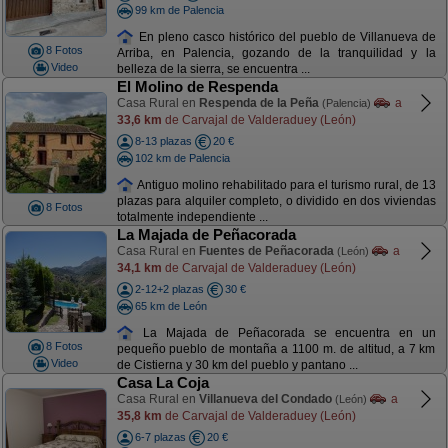
99 km de Palencia
En pleno casco histórico del pueblo de Villanueva de
8 Fotos
Arriba, en Palencia, gozando de la tranquilidad y la
Video
belleza de la sierra, se encuentra ...
El Molino de Respenda
Casa Rural en
Respenda de la Peña
a
(Palencia)
33,6 km
de Carvajal de Valderaduey (León)
8-13 plazas
20 €
102 km de Palencia
Antiguo molino rehabilitado para el turismo rural, de 13
plazas para alquiler completo, o dividido en dos viviendas
8 Fotos
totalmente independiente ...
La Majada de Peñacorada
Casa Rural en
Fuentes de Peñacorada
a
(León)
34,1 km
de Carvajal de Valderaduey (León)
2-12+2 plazas
30 €
65 km de León
La Majada de Peñacorada se encuentra en un
8 Fotos
pequeño pueblo de montaña a 1100 m. de altitud, a 7 km
Video
de Cistierna y 30 km del pueblo y pantano ...
Casa La Coja
Casa Rural en
Villanueva del Condado
a
(León)
35,8 km
de Carvajal de Valderaduey (León)
6-7 plazas
20 €