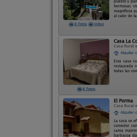
pueblo y pan
hermosas vi
magníficos p
al calor de l
8 Fotos
Video
Casa La C
Casa Rural 
Alquiler 
Esta casa r
restaurada r
todas las co
6 Fotos
El Porma
Casa Rural 
Alquiler 
La casa se o
comedor con 
cama matrimo
barbacoa da 