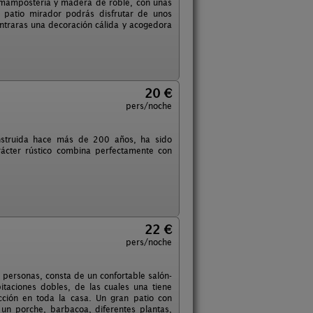
e mampostería y madera de roble, con unas
 patio mirador podrás disfrutar de unos
ontraras una decoración cálida y acogedora
20 €
pers/noche
onstruida hace más de 200 años, ha sido
arácter rústico combina perfectamente con
22 €
pers/noche
 personas, consta de un confortable salón-
taciones dobles, de las cuales una tiene
cción en toda la casa. Un gran patio con
un porche, barbacoa, diferentes plantas,