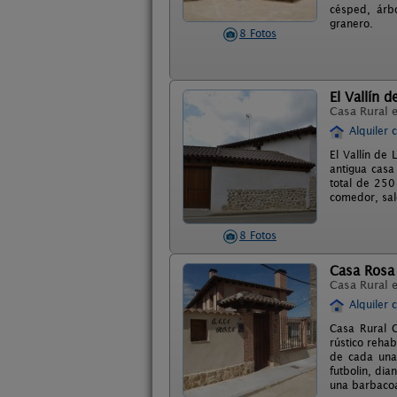
césped, árb
granero.
8 Fotos
El Vallín d
Casa Rural 
Alquiler 
El Vallín de
antigua casa
total de 250
comedor, sal
8 Fotos
Casa Rosa
Casa Rural 
Alquiler 
Casa Rural C
rústico reha
de cada una 
futbolin, dia
una barbacoa