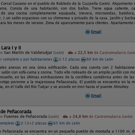
Corral Casiano en el pueblo de Robledo de la Guzpeña (León). Alojamiento 
ama. Consta de una habitación, con dos baños. Tiene agua caliente, cale
de una cocina completamente equipada, (nevera, microondas, batidora, 
c. ) un salón espacioso con su chimenea y privado de la casa. Jardín y barba
para los meses de verano. Zona de aparcamiento para clientes. Apartamento í
Email
Lara I y II
en
San Martín de Valdetuéjar
(León)
a
22,5 km
de Castromudarra (Leó
er completo y por habitaciones
2-12 plazas
60 km de León
ales anexas en una única edificación. Cada una cuenta con 2 habitacio
 salón con sofá-cama y cocina. Todo ello rodeado de un amplio jardín con mob
sueño, en las últimas estribaciones de la cordillera cantábrica antes de las
estigo perenne a la majestuosa Peñacorada. El pueblo se encuentra en la m
ia, en el Valle del Río Tuéjar y se accede en tren hasta el puente Almuhey.
Email
 de Peñacorada
en
Fuentes de Peñacorada
(León)
a
24,8 km
de Castromudarra (León)
completo
2-12+2 plazas
65 km de León
 Peñacorada se encuentra en un pequeño pueblo de montaña a 1100 m. de a