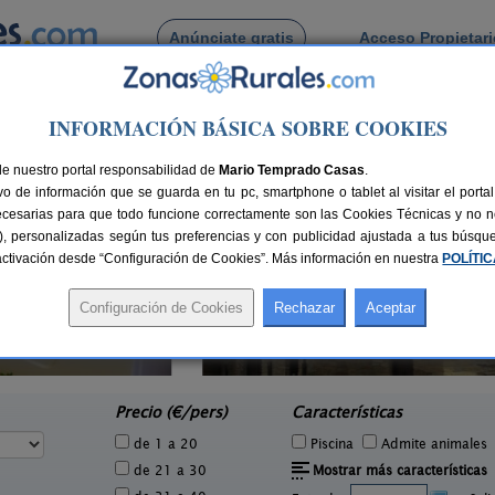
Anúnciate gratis
Acceso Propietar
Busca por pueblo
INFORMACIÓN BÁSICA SOBRE COOKIES
romudarra
 de Castromudarra
de nuestro portal responsabilidad de
Mario Temprado Casas
.
o de información que se guarda en tu pc, smartphone o tablet al visitar el port
ecesarias para que todo funcione correctamente son las Cookies Técnicas y no ne
rias), personalizadas según tus preferencias y con publicidad ajustada a tus búsq
sactivación desde “Configuración de Cookies”. Más información en nuestra
POLÍTI
El Candil
1 pers.
2-10+2 pers.
27 €
15 €
San Pedro de Olleros (León)
C
e
desde
Precio (€/pers)
Características
de 1 a 20
Piscina
Admite animales
de 21 a 30
Mostrar más características