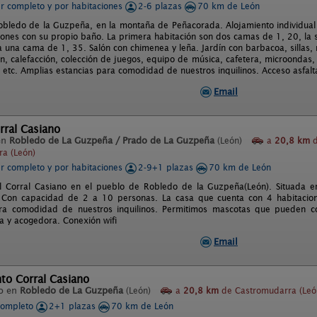
er completo y por habitaciones
2-6 plazas
70 km de León
obledo de la Guzpeña, en la montaña de Peñacorada. Alojamiento individual
iones con su propio baño. La primera habitación son dos camas de 1, 20, la
ma una cama de 1, 35. Salón con chimenea y leña. Jardín con barbacoa, silla
ión, calefacción, colección de juegos, equipo de música, cafetera, microondas
, etc. Amplias estancias para comodidad de nuestros inquilinos. Acceso asfal
Email
orral Casiano
en
Robledo de La Guzpeña / Prado de La Guzpeña
(León)
a
20,8 km
d
a (León)
er completo y por habitaciones
2-9+1 plazas
70 km de León
l Corral Casiano en el pueblo de Robledo de la Guzpeña(León). Situada e
 Con capacidad de 2 a 10 personas. La casa que cuenta con 4 habitacion
ara comodidad de nuestros inquilinos. Permitimos mascotas que pueden co
ia y acogedora. Conexión wifi
Email
to Corral Casiano
o en
Robledo de La Guzpeña
(León)
a
20,8 km
de Castromudarra (Leó
completo
2+1 plazas
70 km de León