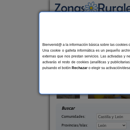
Busca por alojamiento
Alojamientos
>
Castilla y León
>
León
> Cast
Casas Rurales cerca
Bienvenid@ a la información básica sobre las cookies 
Una cookie o galleta informática es un pequeño archiv
externas que nos prestan servicios. Las activadas y n
activarás el resto de cookies (analíticas y publicita
pulsando el botón
Rechazar
o elegir su activación/de
illasol
Complejo Rural Aguas Frías
2-6+1 pers.
8+
36 €
eón)
La Omañuela (León)
desde
desd
Buscar
Comunidades:
Provincias/Islas: