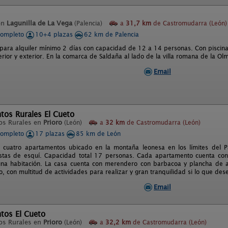
en
Lagunilla de La Vega
(Palencia)
a
31,7 km
de Castromudarra (León)
completo
10+4 plazas
62 km de Palencia
para alquiler mínimo 2 días con capacidad de 12 a 14 personas. Con piscina 
erior y exterior. En la comarca de Saldaña al lado de la villa romana de la O
Email
tos Rurales El Cueto
os Rurales en
Prioro
(León)
a
32 km
de Castromudarra (León)
completo
17 plazas
85 km de León
 cuatro apartamentos ubicado en la montaña leonesa en los límites del 
stas de esquí. Capacidad total 17 personas. Cada apartamento cuenta con
na habitación. La casa cuenta con merendero con barbacoa y plancha de as
co, con multitud de actividades para realizar y gran tranquilidad si lo que des
Email
tos El Cueto
os Rurales en
Prioro
(León)
a
32,2 km
de Castromudarra (León)