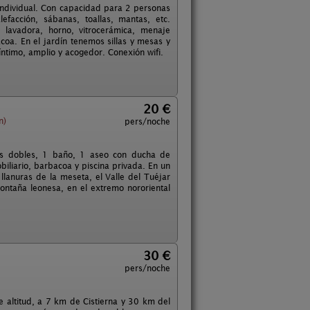
individual. Con capacidad para 2 personas
facción, sábanas, toallas, mantas, etc.
lavadora, horno, vitrocerámica, menaje
coa. En el jardín tenemos sillas y mesas y
ntimo, amplio y acogedor. Conexión wifi.
20 €
n)
pers/noche
nes dobles, 1 baño, 1 aseo con ducha de
iliario, barbacoa y piscina privada. En un
 llanuras de la meseta, el Valle del Tuéjar
ontaña leonesa, en el extremo nororiental
30 €
pers/noche
ltitud, a 7 km de Cistierna y 30 km del