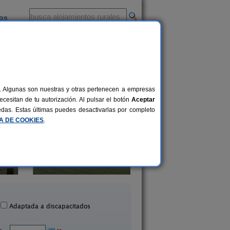
ios
-
al. Algunas son nuestras y otras pertenecen a empresas
cesitan de tu autorización. Al pulsar el botón
Aceptar
uedas. Estas últimas puedes desactivarlas por completo
CA DE COOKIES
.
Apartamentos L´Abiseu
Casa Calecha
23+1 pers.
20 €
aboalles de Abajo (León)
Caboalles de Abajo (
desde
Adaptada a discapacitados