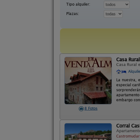
Tipo alquiler:
Plazas:
Casa Rural
Casa Rural 
Alquil
La nuestra, 
especial car
sorprenderán
apartamento 
embargo con l
8 Fotos
Corral Cas
Apartament
Castromudarr