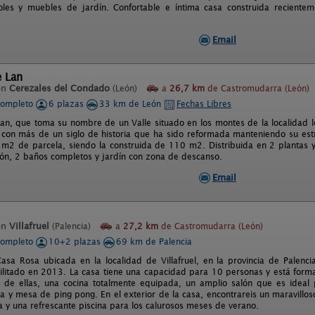
oles y muebles de jardín. Confortable e íntima casa construida reciente
Email
e Lan
en
Cerezales del Condado
(León)
a
26,7 km
de Castromudarra (León)
completo
6 plazas
33 km de León
Fechas Libres
 Lan, que toma su nombre de un Valle situado en los montes de la localidad
 con más de un siglo de historia que ha sido reformada manteniendo su estru
 m2 de parcela, siendo la construida de 110 m2. Distribuida en 2 plantas y
ón, 2 baños completos y jardín con zona de descanso.
Email
en
Villafruel
(Palencia)
a
27,2 km
de Castromudarra (León)
completo
10+2 plazas
69 km de Palencia
asa Rosa ubicada en la localidad de Villafruel, en la provincia de Palenci
bilitado en 2013. La casa tiene una capacidad para 10 personas y está form
de ellas, una cocina totalmente equipada, un amplio salón que es ideal 
na y mesa de ping pong. En el exterior de la casa, encontrareis un maravillo
 y una refrescante piscina para los calurosos meses de verano.