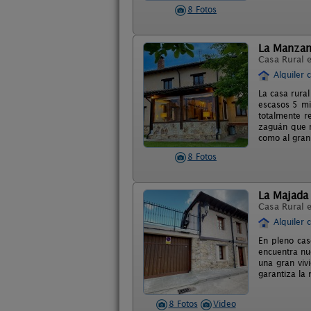
8 Fotos
La Manza
Casa Rural 
Alquiler 
La casa rural
escasos 5 min
totalmente r
zaguán que r
como al gran 
8 Fotos
La Majada 
Casa Rural 
Alquiler 
En pleno cas
encuentra nu
una gran viv
garantiza la
8 Fotos
Video