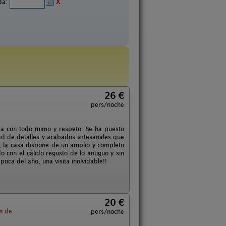
ida:
X
26 €
pers/noche
ada con todo mimo y respeto. Se ha puesto
ad de detalles y acabados artesanales que
, la casa dispone de un amplio y completo
 con el cálido regusto de lo antiguo y sin
oca del año, una visita inolvidable!!
20 €
m
de
pers/noche