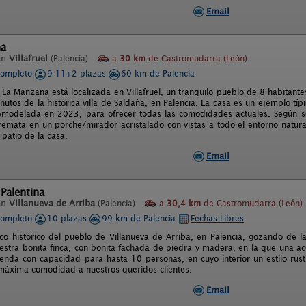
Email
na
en
Villafruel
(Palencia)
a
30 km
de Castromudarra (León)
completo
9-11+2 plazas
60 km de Palencia
 La Manzana está localizada en Villafruel, un tranquilo pueblo de 8 habitant
utos de la histórica villa de Saldaña, en Palencia. La casa es un ejemplo típi
emodelada en 2023, para ofrecer todas las comodidades actuales. Según s
emata en un porche/mirador acristalado con vistas a todo el entorno natural
patio de la casa.
Email
Palentina
en
Villanueva de Arriba
(Palencia)
a
30,4 km
de Castromudarra (León)
completo
10 plazas
99 km de Palencia
Fechas Libres
co histórico del pueblo de Villanueva de Arriba, en Palencia, gozando de la 
estra bonita finca, con bonita fachada de piedra y madera, en la que una ac
ienda con capacidad para hasta 10 personas, en cuyo interior un estilo rústi
 máxima comodidad a nuestros queridos clientes.
Email