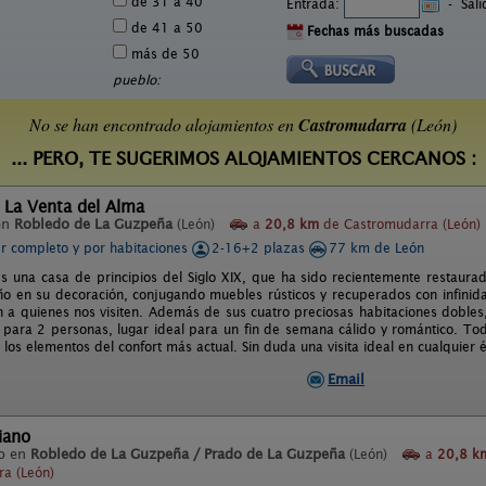
de 31 a 40
Entrada:
-
Sal
de 41 a 50
Fechas más buscadas
más de 50
pueblo:
No se han encontrado alojamientos en
Castromudarra
(León)
... PERO, TE SUGERIMOS ALOJAMIENTOS CERCANOS :
 La Venta del Alma
en
Robledo de La Guzpeña
(León)
a
20,8 km
de Castromudarra (León)
er completo y por habitaciones
2-16+2 plazas
77 km de León
es una casa de principios del Siglo XIX, que ha sido recientemente restaur
iño en su decoración, conjugando muebles rústicos y recuperados con infinid
 a quienes nos visiten. Además de sus cuatro preciosas habitaciones dobles
para 2 personas, lugar ideal para un fin de semana cálido y romántico. Todo
os elementos del confort más actual. Sin duda una visita ideal en cualquier ép
Email
iano
o en
Robledo de La Guzpeña / Prado de La Guzpeña
(León)
a
20,8 k
a (León)