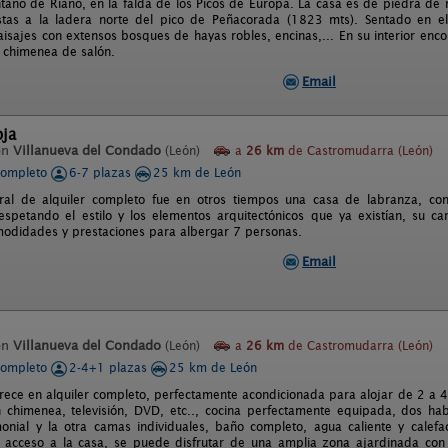
tano de Riaño, en la falda de los Picos de Europa. La casa es de piedra d
stas a la ladera norte del pico de Peñacorada (1823 mts). Sentado en el
aisajes con extensos bosques de hayas robles, encinas,... En su interior enc
a chimenea de salón.
Email
oja
en
Villanueva del Condado
(León)
a
26 km
de Castromudarra (León)
completo
6-7 plazas
25 km de León
ural de alquiler completo fue en otros tiempos una casa de labranza, c
espetando el estilo y los elementos arquitectónicos que ya existían, su c
modidades y prestaciones para albergar 7 personas.
Email
en
Villanueva del Condado
(León)
a
26 km
de Castromudarra (León)
completo
2-4+1 plazas
25 km de León
frece en alquiler completo, perfectamente acondicionada para alojar de 2 a 4
chimenea, televisión, DVD, etc.., cocina perfectamente equipada, dos habi
nial y la otra camas individuales, baño completo, agua caliente y calefa
acceso a la casa, se puede disfrutar de una amplia zona ajardinada con 