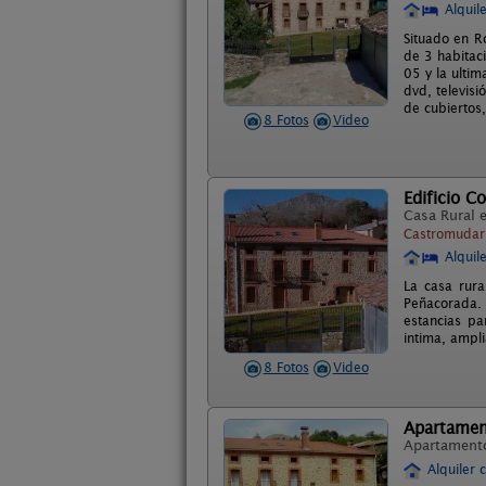
Alquil
Situado en R
de 3 habitac
05 y la ulti
dvd, televis
de cubiertos
8 Fotos
Video
Edificio C
Casa Rural 
Castromudarr
Alquil
La casa rura
Peñacorada.
estancias p
intima, ampl
8 Fotos
Video
Apartamen
Apartament
Alquiler 