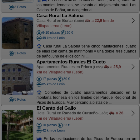
los montes leoneses, se levanta el alojamiento rural Las
8 Fotos
Caldas de Boñar, un acogedor al ...
Casa Rural La Salona
Casa Rural en
Boñar
a
22,9 km
de
(León)
Villapadierna (León)
6-10 plazas
20 €
49 km de León
Casa rural La Salona tiene cinco habitaciones, cuatro
de ellas con cama de matrimonio y una doble, tres cuartos
3 Fotos
de baño, uno de ellos con hi ...
Apartamentos Rurales El Cueto
Apartamentos Rurales en
Prioro
a
25,9
(León)
km
de Villapadierna (León)
17 plazas
30 €
85 km de León
Complejo de cuatro apartamentos ubicado en la
montaña leonesa en los límites del Parque Regional de
8 Fotos
Picos de Europa. Muy cercano a pistas de ...
El Canto del Gallo
Hotel Rural en
Ranedo de Curueño
a
26
(León)
km
de Villapadierna (León)
10 plazas
33 €
42 km de León
En las estribaciones de los Picos de Europa, en un