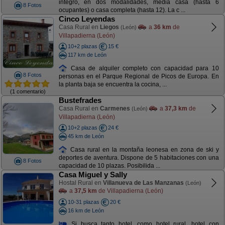
integro, en dos modalidades, media casa (hasta 6
8 Fotos
ocupantes) o casa completa (hasta 12). La c ...
Cinco Leyendas
Casa Rural en
Liegos
a
36 km
de
(León)
Villapadierna (León)
10+2 plazas
15 €
117 km de León
Casa de alquiler completo con capacidad para 10
8 Fotos
personas en el Parque Regional de Picos de Europa. En
la planta baja se encuentra la cocina, ...
(1 comentario)
Bustefrades
Casa Rural en
Carmenes
a
37,3 km
de
(León)
Villapadierna (León)
10+2 plazas
24 €
45 km de León
Casa rural en la montaña leonesa en zona de ski y
deportes de aventura. Dispone de 5 habitaciones con una
8 Fotos
capacidad de 10 plazas. Posibilida ...
Casa Miguel y Sally
Hostal Rural en
Villanueva de Las Manzanas
(León)
a
37,5 km
de Villapadierna (León)
10-31 plazas
20 €
16 km de León
Si busca tanto hotel, como hotel rural, hotel con