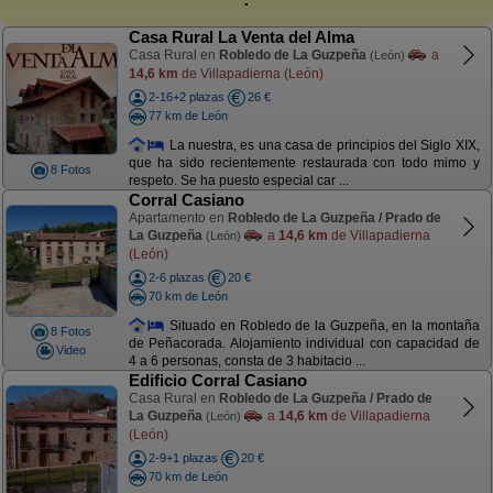
Casa Rural La Venta del Alma
Casa Rural en
Robledo de La Guzpeña
a
(León)
14,6 km
de Villapadierna (León)
2-16+2 plazas
26 €
77 km de León
La nuestra, es una casa de principios del Siglo XIX,
que ha sido recientemente restaurada con todo mimo y
8 Fotos
respeto. Se ha puesto especial car ...
Corral Casiano
Apartamento en
Robledo de La Guzpeña / Prado de
La Guzpeña
a
14,6 km
de Villapadierna
(León)
(León)
2-6 plazas
20 €
70 km de León
Situado en Robledo de la Guzpeña, en la montaña
8 Fotos
de Peñacorada. Alojamiento individual con capacidad de
Video
4 a 6 personas, consta de 3 habitacio ...
Edificio Corral Casiano
Casa Rural en
Robledo de La Guzpeña / Prado de
La Guzpeña
a
14,6 km
de Villapadierna
(León)
(León)
2-9+1 plazas
20 €
70 km de León