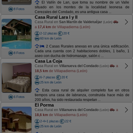
El Vallín de Lan, que toma su nombre de un Valle
situado en los montes de la localidad leonesa de
8 Fotos
Cerezales del Condado, es una antigua casa ...
Casa Rural Lara I y II
Casa Rural en
San Martín de Valdetuéjar
(León)
a
17,4 km
de Villapadierna (León)
2-12 plazas
20 €
60 km de León
2 Casas Rurales anexas en una única edificación.
Cada una cuenta con 2 habitaciones dobles, 1 baño, 1
8 Fotos
aseo con ducha de hidromasaje, salón c ...
Casa La Coja
Casa Rural en
Villanueva del Condado
a
(León)
18,5 km
de Villapadierna (León)
6-7 plazas
20 €
25 km de León
Esta casa rural de alquiler completo fue en otros
tiempos una casa de labranza, construida hace más de
6 Fotos
200 años, ha sido restaurada respetan ...
El Porma
Casa Rural en
Villanueva del Condado
a
(León)
18,6 km
de Villapadierna (León)
2-4+1 plazas
22 €
25 km de León