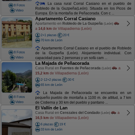
La casa rural Corral Casiano en el pueblo de
8 Fotos
Robledo de la Guzpeña(León). Situada en los Picos de
Video
Europa. En la montaña de Peñacorada. Con c ...
Apartamento Corral Casiano
Apartamento en
Robledo de La Guzpeña
(León)
a
14,6 km
de Villapadierna (León)
2+1 plazas
20 €
70 km de León
Apartamento Corral Casiano en el pueblo de Robledo
8 Fotos
de la Guzpeña (León). Alojamiento individual. Con
Video
capacidad para 2 personas y un sofá cam ...
La Majada de Peñacorada
Casa Rural en
Fuentes de Peñacorada
a
(León)
15,2 km
de Villapadierna (León)
2-12+2 plazas
30 €
65 km de León
La Majada de Peñacorada se encuentra en un
8 Fotos
pequeño pueblo de montaña a 1100 m. de altitud, a 7 km
Video
de Cistierna y 30 km del pueblo y pantano ...
El Vallín de Lan
Casa Rural en
Cerezales del Condado
a
(León)
16,5 km
de Villapadierna (León)
6 plazas
19 €
33 km de León