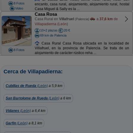
8 Fotos
encanto, casa rural, alojamiento, alojamiento rural, hostal
Video
Casa Miguel & Sally es la ...
Casa Rosa
Casa Rural en
Villafruel
a
37,6 km
de
(Palencia)
Villapadierna (León)
10+2 plazas
20 €
69 km de Palencia
Casa Rural Casa Rosa ubicada en la localidad de
Villafruel, en la provincia de Palencia. Se trata de un
8 Fotos
alojamiento de carácter rústico reha ...
Cerca de Villapadierna:
Cubillas de Rueda
(León)
a 5,9 km
San Bartolome de Rueda
(León)
a 6 km
Vidanes
(León)
a 6,4 km
Garfin
(León)
a 8,1 km