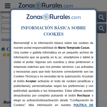
INFORMACIÓN BÁSICA SOBRE
COOKIES
Alojamientos
>
Castilla y León
>
León
> Villapadierna
Bienvenid@ a la información básica sobre las cookies de
Casas Rurales cerca de Villapadierna
nuestro portal responsabilidad de
Mario Temprado Casas
.
Una cookie o galleta informática es un pequeño archivo de
información que se guarda en tu pc, smartphone o tablet al
visitar el portal. Algunas son nuestras y otras pertenecen a
empresas externas que nos prestan servicios. Las activadas
y necesarias para que todo funcione correctamente son las
Cookies Técnicas y no necesitan de tu autorización. Al pulsar
el botón
Aceptar
activarás el resto de cookies (analíticas y
publicitarias), personalizadas según tus preferencias y con
Complejo Rural Aguas Frías
rs.
8+1 pers.
 €
27 €
publicidad ajustada a tus búsquedas. Estas últimas puedes
La Omañuela (León)
desde
desactivarlas por completo pulsando el botón
Rechazar
o
elegir su activación/desactivación desde “Configuración de
Buscar
Cookies”. Más información en nuestra
POLÍTICA DE