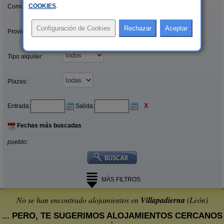
COOKIES
.
Comunidades:
Provincias/Islas:
Tipo alquiler:
Plazas:
X
Entrada:
Salida:
Fechas más buscadas
pueblo:
MÁS FILTROS
No se han encontrado alojamientos en
Villapadierna
(León)
... PERO, TE SUGERIMOS ALOJAMIENTOS CERCANOS
: