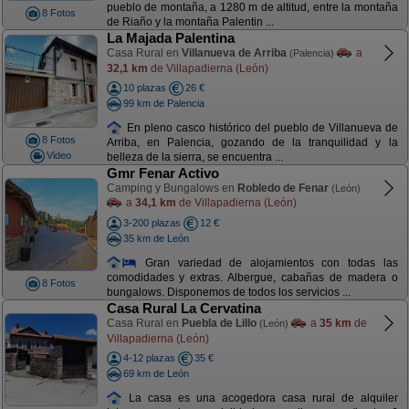
pueblo de montaña, a 1280 m de altitud, entre la montaña
8 Fotos
de Riaño y la montaña Palentin ...
La Majada Palentina
Casa Rural en
Villanueva de Arriba
a
(Palencia)
32,1 km
de Villapadierna (León)
10 plazas
26 €
99 km de Palencia
En pleno casco histórico del pueblo de Villanueva de
8 Fotos
Arriba, en Palencia, gozando de la tranquilidad y la
Video
belleza de la sierra, se encuentra ...
Gmr Fenar Activo
Camping y Bungalows en
Robledo de Fenar
(León)
a
34,1 km
de Villapadierna (León)
3-200 plazas
12 €
35 km de León
Gran variedad de alojamientos con todas las
comodidades y extras. Albergue, cabañas de madera o
8 Fotos
bungalows. Disponemos de todos los servicios ...
Casa Rural La Cervatina
Casa Rural en
Puebla de Lillo
a
35 km
de
(León)
Villapadierna (León)
4-12 plazas
35 €
69 km de León
La casa es una acogedora casa rural de alquiler