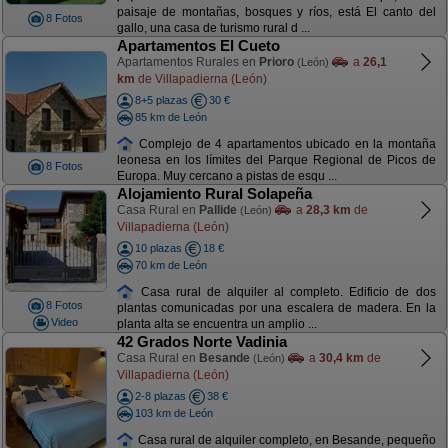
paisaje de montañas, bosques y ríos, está El canto del
8 Fotos
gallo, una casa de turismo rural d ...
Apartamentos El Cueto
Apartamentos Rurales en
Prioro
a
26,1
(León)
km
de Villapadierna (León)
8+5 plazas
30 €
85 km de León
Complejo de 4 apartamentos ubicado en la montaña
leonesa en los límites del Parque Regional de Picos de
8 Fotos
Europa. Muy cercano a pistas de esqu ...
Alojamiento Rural Solapeña
Casa Rural en
Pallide
a
28,3 km
de
(León)
Villapadierna (León)
10 plazas
18 €
70 km de León
Casa rural de alquiler al completo. Edificio de dos
8 Fotos
plantas comunicadas por una escalera de madera. En la
Video
planta alta se encuentra un amplio ...
42 Grados Norte Vadinia
Casa Rural en
Besande
a
30,4 km
de
(León)
Villapadierna (León)
2-8 plazas
38 €
103 km de León
Casa rural de alquiler completo, en Besande, pequeño