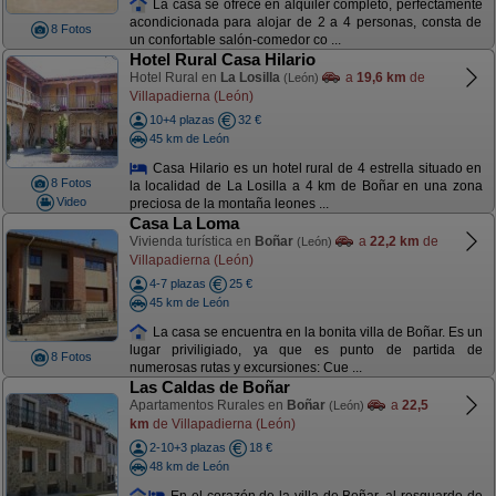
La casa se ofrece en alquiler completo, perfectamente
acondicionada para alojar de 2 a 4 personas, consta de
8 Fotos
un confortable salón-comedor co ...
Hotel Rural Casa Hilario
Hotel Rural en
La Losilla
a
19,6 km
de
(León)
Villapadierna (León)
10+4 plazas
32 €
45 km de León
Casa Hilario es un hotel rural de 4 estrella situado en
8 Fotos
la localidad de La Losilla a 4 km de Boñar en una zona
Video
preciosa de la montaña leones ...
Casa La Loma
Vivienda turística en
Boñar
a
22,2 km
de
(León)
Villapadierna (León)
4-7 plazas
25 €
45 km de León
La casa se encuentra en la bonita villa de Boñar. Es un
lugar priviligiado, ya que es punto de partida de
8 Fotos
numerosas rutas y excursiones: Cue ...
Las Caldas de Boñar
Apartamentos Rurales en
Boñar
a
22,5
(León)
km
de Villapadierna (León)
2-10+3 plazas
18 €
48 km de León
En el corazón de la villa de Boñar, al resguardo de