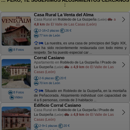
... PERO, TE SUGERIMOS ALOJAMIENTOS CERCANOS
:
Casa Rural La Venta del Alma
Casa Rural en
Robledo de La Guzpeña
a
(León)
4,8 km
de El Valle de Las Casas (León)
2-16+2 plazas
26 €
77 km de León
La nuestra, es una casa de principios del Siglo XIX,
que ha sido recientemente restaurada con todo mimo y
8 Fotos
respeto. Se ha puesto especial car ...
Corral Casiano
Apartamento en
Robledo de La Guzpeña / Prado de
La Guzpeña
a
4,9 km
de El Valle de Las
(León)
Casas (León)
2-6 plazas
20 €
70 km de León
Situado en Robledo de la Guzpeña, en la montaña
8 Fotos
de Peñacorada. Alojamiento individual con capacidad de
Video
4 a 6 personas, consta de 3 habitacio ...
Edificio Corral Casiano
Casa Rural en
Robledo de La Guzpeña / Prado de
La Guzpeña
a
4,9 km
de El Valle de Las
(León)
Casas (León)
2-9+1 plazas
20 €