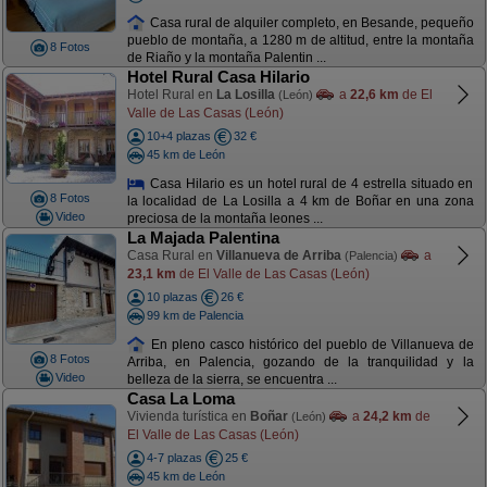
Casa rural de alquiler completo, en Besande, pequeño
pueblo de montaña, a 1280 m de altitud, entre la montaña
8 Fotos
de Riaño y la montaña Palentin ...
Hotel Rural Casa Hilario
Hotel Rural en
La Losilla
a
22,6 km
de El
(León)
Valle de Las Casas (León)
10+4 plazas
32 €
45 km de León
Casa Hilario es un hotel rural de 4 estrella situado en
8 Fotos
la localidad de La Losilla a 4 km de Boñar en una zona
Video
preciosa de la montaña leones ...
La Majada Palentina
Casa Rural en
Villanueva de Arriba
a
(Palencia)
23,1 km
de El Valle de Las Casas (León)
10 plazas
26 €
99 km de Palencia
En pleno casco histórico del pueblo de Villanueva de
8 Fotos
Arriba, en Palencia, gozando de la tranquilidad y la
Video
belleza de la sierra, se encuentra ...
Casa La Loma
Vivienda turística en
Boñar
a
24,2 km
de
(León)
El Valle de Las Casas (León)
4-7 plazas
25 €
45 km de León