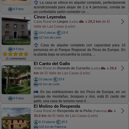
La casa se ofrece en alquiler completo, perfectamente
acondicionada para alojar de 2 a 4 personas, consta de
8 Fotos
un confortable salón-comedor co ...
Cinco Leyendas
Casa Rural en
Liegos
a
29,3 km
de El
(León)
Valle de Las Casas (León)
10+2 plazas
15 €
117 km de León
Casa de alquiler completo con capacidad para 10
8 Fotos
personas en el Parque Regional de Picos de Europa. En
la planta baja se encuentra la cocina, ...
(1 comentario)
El Canto del Gallo
Hotel Rural en
Ranedo de Curueño
a
29,4
(León)
km
de El Valle de Las Casas (León)
10 plazas
33 €
42 km de León
En las estribaciones de los Picos de Europa, en un
paisaje de montañas, bosques y ríos, está El canto del
8 Fotos
gallo, una casa de turismo rural d ...
El Molino de Respenda
Casa Rural en
Respenda de la Peña
a
(Palencia)
30,4 km
de El Valle de Las Casas (León)
8-13 plazas
20 €
102 km de Palencia