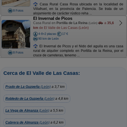
Casa Rural Casa Rosa ubicada en la localidad de
Villafruel, en la provincia de Palencia. Se trata de un
8 Fotos
alojamiento de carácter rústico reha ...
El Invernal de Picos
Casa Rural en
Portilla de La Reina
a
35,6
(León)
km
de El Valle de Las Casas (León)
4-8+2 plazas
17 €
90 km de León
El Invernal de Picos y el Nido del aguila es una casa
rural de alquiler completo en Portilla de la Reina, por el
8 Fotos
cruce de carreteras, tenemo ...
Cerca de El Valle de Las Casas:
Prado de La Guzpeña
(León)
a 3,7 km
Robledo de La Guzpeña
(León)
a 4,8 km
La Vega de Almanza
(León)
a 5,5 km
Cabrera de Almanza
(León)
a 6,2 km