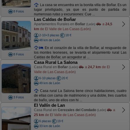
La casa se encuentra en la bonita villa de Boñar. Es un
lugar priviligiado, ya que es punto de partida de
8 Fotos
numerosas rutas y excursiones: Cue ...
Las Caldas de Boñar
Apartamentos Rurales en
Boñar
a
24,5
(León)
km
de El Valle de Las Casas (León)
2-10+3 plazas
18 €
48 km de León
En el corazón de la villa de Boñar, al resguardo de
los montes leoneses, se levanta el alojamiento rural Las
8 Fotos
Caldas de Boñar, un acogedor al ...
Casa Rural La Salona
Casa Rural en
Boñar
a
24,7 km
de El
(León)
Valle de Las Casas (León)
6-10 plazas
20 €
49 km de León
Casa rural La Salona tiene cinco habitaciones, cuatro
de ellas con cama de matrimonio y una doble, tres cuartos
3 Fotos
de baño, uno de ellos con hi ...
El Vallín de Lan
Casa Rural en
Cerezales del Condado
a
(León)
25 km
de El Valle de Las Casas (León)
6 plazas
19 €
33 km de León