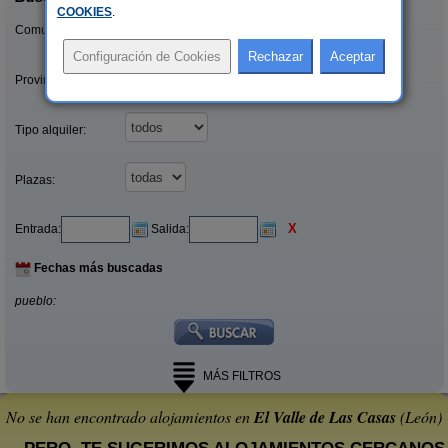
COOKIES
.
Comunidades:
Provincias/Islas:
Tipo alquiler:
Plazas:
X
Entrada:
Salida:
Fechas más buscadas
pueblo:
MÁS FILTROS
No se han encontrado alojamientos en
El Valle de Las Casas
(León)