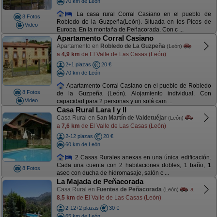
70 km de León
La casa rural Corral Casiano en el pueblo de
8 Fotos
Robledo de la Guzpeña(León). Situada en los Picos de
Video
Europa. En la montaña de Peñacorada. Con c ...
Apartamento Corral Casiano
Apartamento en
Robledo de La Guzpeña
(León)
a
4,9 km
de El Valle de Las Casas (León)
2+1 plazas
20 €
70 km de León
Apartamento Corral Casiano en el pueblo de Robledo
8 Fotos
de la Guzpeña (León). Alojamiento individual. Con
Video
capacidad para 2 personas y un sofá cam ...
Casa Rural Lara I y II
Casa Rural en
San Martín de Valdetuéjar
(León)
a
7,6 km
de El Valle de Las Casas (León)
2-12 plazas
20 €
60 km de León
2 Casas Rurales anexas en una única edificación.
Cada una cuenta con 2 habitaciones dobles, 1 baño, 1
8 Fotos
aseo con ducha de hidromasaje, salón c ...
La Majada de Peñacorada
Casa Rural en
Fuentes de Peñacorada
a
(León)
8,5 km
de El Valle de Las Casas (León)
2-12+2 plazas
30 €
65 km de León