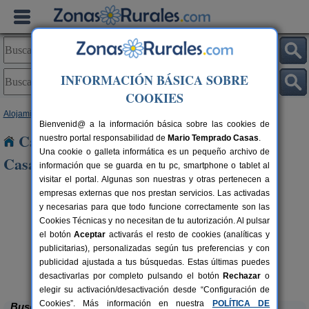
INFORMACIÓN BÁSICA SOBRE
COOKIES
Alojamientos
>
Castilla y León
>
León
> El Valle de Las Casas
Bienvenid@ a la información básica sobre las cookies de
Casas Rurales cerca de El Valle de Las
nuestro portal responsabilidad de
Mario Temprado Casas
.
Una cookie o galleta informática es un pequeño archivo de
Casas
información que se guarda en tu pc, smartphone o tablet al
visitar el portal. Algunas son nuestras y otras pertenecen a
empresas externas que nos prestan servicios. Las activadas
y necesarias para que todo funcione correctamente son las
Cookies Técnicas y no necesitan de tu autorización. Al pulsar
el botón
Aceptar
activarás el resto de cookies (analíticas y
publicitarias), personalizadas según tus preferencias y con
publicidad ajustada a tus búsquedas. Estas últimas puedes
Complejo Rural Aguas Frías
rs.
8+1 pers.
 €
27 €
La Omañuela (León)
desde
desactivarlas por completo pulsando el botón
Rechazar
o
elegir su activación/desactivación desde “Configuración de
Cookies”. Más información en nuestra
POLÍTICA DE
Buscar