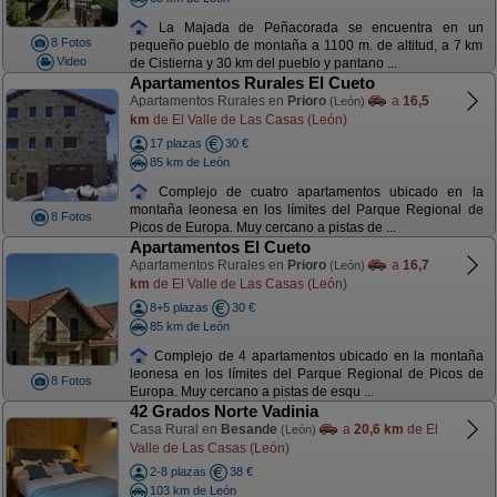
La Majada de Peñacorada se encuentra en un
8 Fotos
pequeño pueblo de montaña a 1100 m. de altitud, a 7 km
Video
de Cistierna y 30 km del pueblo y pantano ...
Apartamentos Rurales El Cueto
Apartamentos Rurales en
Prioro
a
16,5
(León)
km
de El Valle de Las Casas (León)
17 plazas
30 €
85 km de León
Complejo de cuatro apartamentos ubicado en la
montaña leonesa en los límites del Parque Regional de
8 Fotos
Picos de Europa. Muy cercano a pistas de ...
Apartamentos El Cueto
Apartamentos Rurales en
Prioro
a
16,7
(León)
km
de El Valle de Las Casas (León)
8+5 plazas
30 €
85 km de León
Complejo de 4 apartamentos ubicado en la montaña
leonesa en los límites del Parque Regional de Picos de
8 Fotos
Europa. Muy cercano a pistas de esqu ...
42 Grados Norte Vadinia
Casa Rural en
Besande
a
20,6 km
de El
(León)
Valle de Las Casas (León)
2-8 plazas
38 €
103 km de León