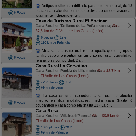
Antiguo molino rehabilitado para el turismo rural, de 13
plazas para alquiler completo, o dividido en dos viviendas
8 Fotos
totalmente independiente ...
Casa de Turismo Rural El Encinar
Casa Rural en
Tarilonte de La Peña
a
(Palencia)
32,5 km
de El Valle de Las Casas (León)
9 plazas
19 €
110 km de Palencia
Mi casa de turismo rural, reúne aquello que un grupo o
familia espera encontrar en un entorno rural, traquilidad,
8 Fotos
relajación y comodidad. Da ...
Casa Rural La Cervatina
Casa Rural en
Puebla de Lillo
a
32,7 km
(León)
de El Valle de Las Casas (León)
4-12 plazas
35 €
69 km de León
La casa es una acogedora casa rural de alquiler
integro, en dos modalidades, media casa (hasta 6
8 Fotos
ocupantes) o casa completa (hasta 12). La c ...
Casa Rosa
Casa Rural en
Villafruel
a
33,9 km
de
(Palencia)
El Valle de Las Casas (León)
10+2 plazas
20 €
69 km de Palencia