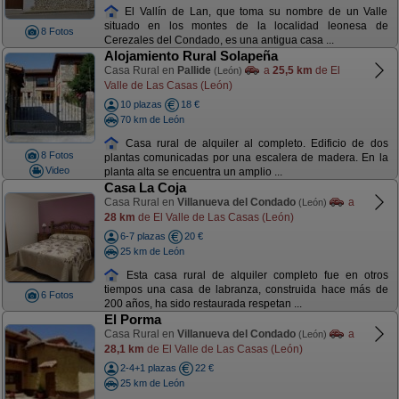
El Vallín de Lan, que toma su nombre de un Valle
situado en los montes de la localidad leonesa de
8 Fotos
Cerezales del Condado, es una antigua casa ...
Alojamiento Rural Solapeña
Casa Rural en
Pallide
a
25,5 km
de El
(León)
Valle de Las Casas (León)
10 plazas
18 €
70 km de León
Casa rural de alquiler al completo. Edificio de dos
8 Fotos
plantas comunicadas por una escalera de madera. En la
Video
planta alta se encuentra un amplio ...
Casa La Coja
Casa Rural en
Villanueva del Condado
a
(León)
28 km
de El Valle de Las Casas (León)
6-7 plazas
20 €
25 km de León
Esta casa rural de alquiler completo fue en otros
tiempos una casa de labranza, construida hace más de
6 Fotos
200 años, ha sido restaurada respetan ...
El Porma
Casa Rural en
Villanueva del Condado
a
(León)
28,1 km
de El Valle de Las Casas (León)
2-4+1 plazas
22 €
25 km de León