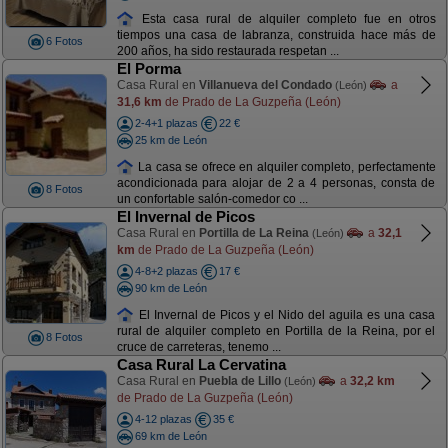
Esta casa rural de alquiler completo fue en otros
tiempos una casa de labranza, construida hace más de
6 Fotos
200 años, ha sido restaurada respetan ...
El Porma
Casa Rural en
Villanueva del Condado
a
(León)
31,6 km
de Prado de La Guzpeña (León)
2-4+1 plazas
22 €
25 km de León
La casa se ofrece en alquiler completo, perfectamente
acondicionada para alojar de 2 a 4 personas, consta de
8 Fotos
un confortable salón-comedor co ...
El Invernal de Picos
Casa Rural en
Portilla de La Reina
a
32,1
(León)
km
de Prado de La Guzpeña (León)
4-8+2 plazas
17 €
90 km de León
El Invernal de Picos y el Nido del aguila es una casa
rural de alquiler completo en Portilla de la Reina, por el
8 Fotos
cruce de carreteras, tenemo ...
Casa Rural La Cervatina
Casa Rural en
Puebla de Lillo
a
32,2 km
(León)
de Prado de La Guzpeña (León)
4-12 plazas
35 €
69 km de León