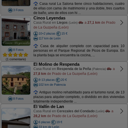
Casa rural La Salona tiene cinco habitaciones, cuatro
de ellas con cama de matrimonio y una doble, tres cuartos
3 Fotos
de baño, uno de ellos con hi ...
Cinco Leyendas
Casa Rural en
Liegos
a
27,1 km
de Prado
(León)
de La Guzpeña (León)
10+2 plazas
15 €
117 km de León
Casa de alquiler completo con capacidad para 10
8 Fotos
personas en el Parque Regional de Picos de Europa. En
la planta baja se encuentra la cocina, ...
(1 comentario)
El Molino de Respenda
Casa Rural en
Respenda de la Peña
a
(Palencia)
27,8 km
de Prado de La Guzpeña (León)
8-13 plazas
20 €
102 km de Palencia
Antiguo molino rehabilitado para el turismo rural, de 13
plazas para alquiler completo, o dividido en dos viviendas
8 Fotos
totalmente independiente ...
El Vallín de Lan
Casa Rural en
Cerezales del Condado
a
(León)
28,2 km
de Prado de La Guzpeña (León)
6 plazas
19 €
33 km de León