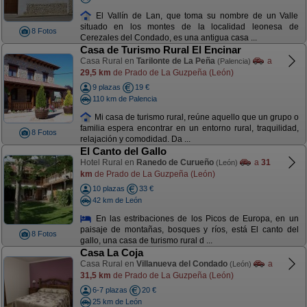
El Vallín de Lan, que toma su nombre de un Valle
situado en los montes de la localidad leonesa de
8 Fotos
Cerezales del Condado, es una antigua casa ...
Casa de Turismo Rural El Encinar
Casa Rural en
Tarilonte de La Peña
a
(Palencia)
29,5 km
de Prado de La Guzpeña (León)
9 plazas
19 €
110 km de Palencia
Mi casa de turismo rural, reúne aquello que un grupo o
familia espera encontrar en un entorno rural, traquilidad,
8 Fotos
relajación y comodidad. Da ...
El Canto del Gallo
Hotel Rural en
Ranedo de Curueño
a
31
(León)
km
de Prado de La Guzpeña (León)
10 plazas
33 €
42 km de León
En las estribaciones de los Picos de Europa, en un
paisaje de montañas, bosques y ríos, está El canto del
8 Fotos
gallo, una casa de turismo rural d ...
Casa La Coja
Casa Rural en
Villanueva del Condado
a
(León)
31,5 km
de Prado de La Guzpeña (León)
6-7 plazas
20 €
25 km de León