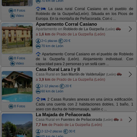
70 km de León
La casa rural Corral Casiano en el pueblo de
8 Fotos
Robledo de la Guzpeña(León). Situada en los Picos de
Video
Europa. En la montaña de Peñacorada. Con c ...
Apartamento Corral Casiano
Apartamento en
Robledo de La Guzpeña
(León)
a
1,6 km
de Prado de La Guzpeña (León)
2+1 plazas
20 €
70 km de León
Apartamento Corral Casiano en el pueblo de Robledo
8 Fotos
de la Guzpeña (León). Alojamiento individual. Con
Video
capacidad para 2 personas y un sofá cam ...
Casa Rural Lara I y II
Casa Rural en
San Martín de Valdetuéjar
(León)
a
3,9 km
de Prado de La Guzpeña (León)
2-12 plazas
20 €
60 km de León
2 Casas Rurales anexas en una única edificación.
Cada una cuenta con 2 habitaciones dobles, 1 baño, 1
8 Fotos
aseo con ducha de hidromasaje, salón c ...
La Majada de Peñacorada
Casa Rural en
Fuentes de Peñacorada
a
(León)
7,7 km
de Prado de La Guzpeña (León)
2-12+2 plazas
30 €
65 km de León