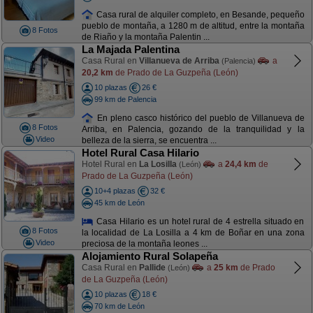
Casa rural de alquiler completo, en Besande, pequeño
pueblo de montaña, a 1280 m de altitud, entre la montaña
8 Fotos
de Riaño y la montaña Palentin ...
La Majada Palentina
Casa Rural en
Villanueva de Arriba
a
(Palencia)
20,2 km
de Prado de La Guzpeña (León)
10 plazas
26 €
99 km de Palencia
En pleno casco histórico del pueblo de Villanueva de
8 Fotos
Arriba, en Palencia, gozando de la tranquilidad y la
Video
belleza de la sierra, se encuentra ...
Hotel Rural Casa Hilario
Hotel Rural en
La Losilla
a
24,4 km
de
(León)
Prado de La Guzpeña (León)
10+4 plazas
32 €
45 km de León
Casa Hilario es un hotel rural de 4 estrella situado en
8 Fotos
la localidad de La Losilla a 4 km de Boñar en una zona
Video
preciosa de la montaña leones ...
Alojamiento Rural Solapeña
Casa Rural en
Pallide
a
25 km
de Prado
(León)
de La Guzpeña (León)
10 plazas
18 €
70 km de León