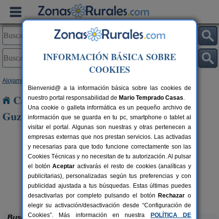
INFORMACIÓN BÁSICA SOBRE
COOKIES
Alojamientos
>
Castilla y León
>
León
> Prado de La Guzpeña
Bienvenid@ a la información básica sobre las cookies de
Casas Rurales cerca de Prado de La
nuestro portal responsabilidad de
Mario Temprado Casas
.
Una cookie o galleta informática es un pequeño archivo de
Guzpeña
información que se guarda en tu pc, smartphone o tablet al
visitar el portal. Algunas son nuestras y otras pertenecen a
empresas externas que nos prestan servicios. Las activadas
y necesarias para que todo funcione correctamente son las
Cookies Técnicas y no necesitan de tu autorización. Al pulsar
el botón
Aceptar
activarás el resto de cookies (analíticas y
publicitarias), personalizadas según tus preferencias y con
publicidad ajustada a tus búsquedas. Estas últimas puedes
Complejo Rural Aguas Frías
rs.
8+1 pers.
 €
27 €
La Omañuela (León)
desde
desactivarlas por completo pulsando el botón
Rechazar
o
elegir su activación/desactivación desde “Configuración de
Cookies”. Más información en nuestra
POLÍTICA DE
Buscar