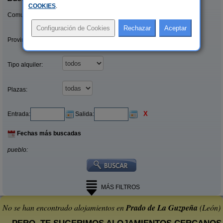
COOKIES
.
Comunidades:
Provincias/Islas:
Tipo alquiler:
Plazas:
X
Entrada:
Salida:
Fechas más buscadas
pueblo:
MÁS FILTROS
No se han encontrado alojamientos en
Prado de La Guzpeña
(León)