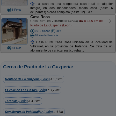
La casa es una acogedora casa rural de alquiler
integro, en dos modalidades, media casa (hasta 6
8 Fotos
ocupantes) o casa completa (hasta 12). La c ...
Casa Rosa
Casa Rural en
Villafruel
a
33,5 km
de
(Palencia)
Prado de La Guzpeña (León)
10+2 plazas
20 €
69 km de Palencia
Casa Rural Casa Rosa ubicada en la localidad de
Villafruel, en la provincia de Palencia. Se trata de un
8 Fotos
alojamiento de carácter rústico reha ...
Cerca de Prado de La Guzpeña:
Robledo de La Guzpeña
(León)
a 1,6 km
El Valle de Las Casas
(León)
a 3,7 km
Taranilla
(León)
a 3,9 km
San Martín de Valdetuéjar
(León)
a 4 km