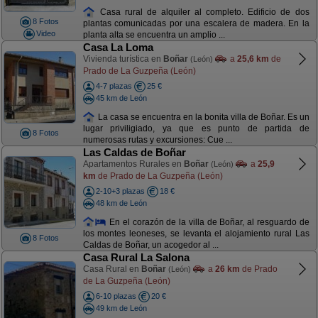
Casa rural de alquiler al completo. Edificio de dos
8 Fotos
plantas comunicadas por una escalera de madera. En la
Video
planta alta se encuentra un amplio ...
Casa La Loma
Vivienda turística en
Boñar
a
25,6 km
de
(León)
Prado de La Guzpeña (León)
4-7 plazas
25 €
45 km de León
La casa se encuentra en la bonita villa de Boñar. Es un
lugar priviligiado, ya que es punto de partida de
8 Fotos
numerosas rutas y excursiones: Cue ...
Las Caldas de Boñar
Apartamentos Rurales en
Boñar
a
25,9
(León)
km
de Prado de La Guzpeña (León)
2-10+3 plazas
18 €
48 km de León
En el corazón de la villa de Boñar, al resguardo de
los montes leoneses, se levanta el alojamiento rural Las
8 Fotos
Caldas de Boñar, un acogedor al ...
Casa Rural La Salona
Casa Rural en
Boñar
a
26 km
de Prado
(León)
de La Guzpeña (León)
6-10 plazas
20 €
49 km de León