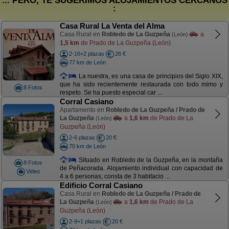
... PERO, TE SUGERIMOS ALOJAMIENTOS CERCANOS
:
Casa Rural La Venta del Alma
Casa Rural en
Robledo de La Guzpeña
a
(León)
1,5 km
de Prado de La Guzpeña (León)
2-16+2 plazas
26 €
77 km de León
La nuestra, es una casa de principios del Siglo XIX,
que ha sido recientemente restaurada con todo mimo y
8 Fotos
respeto. Se ha puesto especial car ...
Corral Casiano
Apartamento en
Robledo de La Guzpeña / Prado de
La Guzpeña
a
1,6 km
de Prado de La
(León)
Guzpeña (León)
2-6 plazas
20 €
70 km de León
Situado en Robledo de la Guzpeña, en la montaña
8 Fotos
de Peñacorada. Alojamiento individual con capacidad de
Video
4 a 6 personas, consta de 3 habitacio ...
Edificio Corral Casiano
Casa Rural en
Robledo de La Guzpeña / Prado de
La Guzpeña
a
1,6 km
de Prado de La
(León)
Guzpeña (León)
2-9+1 plazas
20 €