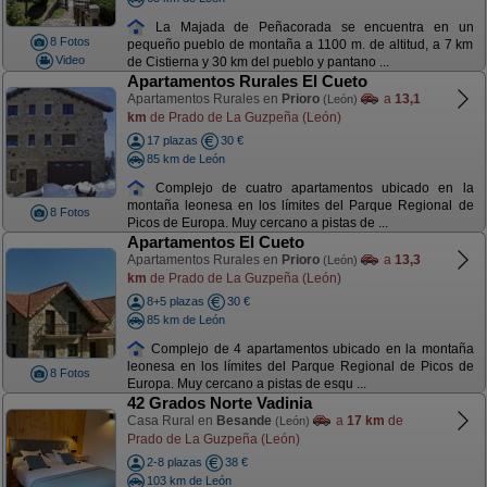
La Majada de Peñacorada se encuentra en un
8 Fotos
pequeño pueblo de montaña a 1100 m. de altitud, a 7 km
Video
de Cistierna y 30 km del pueblo y pantano ...
Apartamentos Rurales El Cueto
Apartamentos Rurales en
Prioro
a
13,1
(León)
km
de Prado de La Guzpeña (León)
17 plazas
30 €
85 km de León
Complejo de cuatro apartamentos ubicado en la
montaña leonesa en los límites del Parque Regional de
8 Fotos
Picos de Europa. Muy cercano a pistas de ...
Apartamentos El Cueto
Apartamentos Rurales en
Prioro
a
13,3
(León)
km
de Prado de La Guzpeña (León)
8+5 plazas
30 €
85 km de León
Complejo de 4 apartamentos ubicado en la montaña
leonesa en los límites del Parque Regional de Picos de
8 Fotos
Europa. Muy cercano a pistas de esqu ...
42 Grados Norte Vadinia
Casa Rural en
Besande
a
17 km
de
(León)
Prado de La Guzpeña (León)
2-8 plazas
38 €
103 km de León