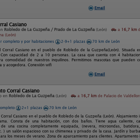
Email
orral Casiano
en
Robledo de La Guzpeña / Prado de La Guzpeña
(León)
a
16,7 km
d
ma (León)
er completo y por habitaciones
2-9+1 plazas
70 km de León
l Corral Casiano en el pueblo de Robledo de la Guzpeña(León). Situada e
 Con capacidad de 2 a 10 personas. La casa que cuenta con 4 habitacion
ara comodidad de nuestros inquilinos. Permitimos mascotas que pueden co
ia y acogedora. Conexión wifi
Email
to Corral Casiano
o en
Robledo de La Guzpeña
(León)
a
16,7 km
de Palacio de Valdello
completo
2+1 plazas
70 km de León
Corral Casiano en el pueblo de Robledo de la Guzpeña (León). Alojamiento 
ama. Consta de una habitación, con dos baños. Tiene agua caliente, cale
de una cocina completamente equipada, (nevera, microondas, batidora, 
c. ) un salón espacioso con su chimenea y privado de la casa. Jardín y barba
para los meses de verano. Zona de aparcamiento para clientes. Apartamento í