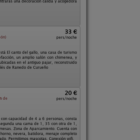
ontraras una decoración cálida y acogedora
33 €
eón)
pers/noche
stá El canto del gallo, una casa de turismo
efacción, un amplio salón con chimenea, y
bicadas en el antiguo pajar, reconstruido
tañés de Ranedo de Curueño
20 €
m
de
pers/noche
 con capacidad de 4 a 6 personas, consta
 segunda una cama de 1, 35 con otra de 1,
s, mesas. Zona de Aparcamiento. Cuenta con
, horno, nevera, batidora, menaje completo
tado. Permitimos mascotas. Conexión wifi.