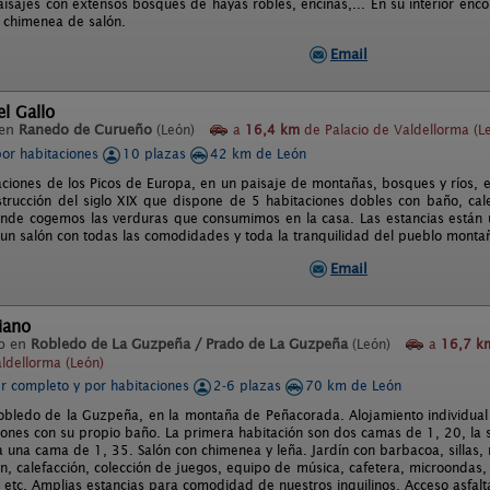
aisajes con extensos bosques de hayas robles, encinas,... En su interior enc
a chimenea de salón.
Email
el Gallo
 en
Ranedo de Curueño
(León)
a
16,4 km
de Palacio de Valdellorma (L
por habitaciones
10 plazas
42 km de León
aciones de los Picos de Europa, en un paisaje de montañas, bosques y ríos, e
strucción del siglo XIX que dispone de 5 habitaciones dobles con baño, cal
nde cogemos las verduras que consumimos en la casa. Las estancias están u
 un salón con todas las comodidades y toda la tranquilidad del pueblo mon
Email
iano
o en
Robledo de La Guzpeña / Prado de La Guzpeña
(León)
a
16,7 k
aldellorma (León)
er completo y por habitaciones
2-6 plazas
70 km de León
obledo de la Guzpeña, en la montaña de Peñacorada. Alojamiento individual
iones con su propio baño. La primera habitación son dos camas de 1, 20, la
ma una cama de 1, 35. Salón con chimenea y leña. Jardín con barbacoa, silla
ión, calefacción, colección de juegos, equipo de música, cafetera, microondas
, etc. Amplias estancias para comodidad de nuestros inquilinos. Acceso asfal