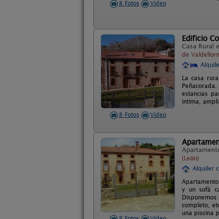
8 Fotos
Video
Edificio C
Casa Rural 
de Valdellor
Alquil
La casa rura
Peñacorada.
estancias p
intima, ampl
8 Fotos
Video
Apartamen
Apartament
(León)
Alquiler 
Apartamento 
y un sofá c
Disponemos 
completo, et
una piscina 
8 Fotos
Video