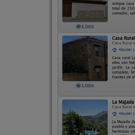
antigua casa
total de 250
comedor, sal
8 Fotos
Casa Rural
Casa Rural 
Alquiler 
Casa rural L
ellos con hi
jardin. La c
completo. Si
Fuentes de I
3 Fotos
La Majada
Casa Rural 
Alquiler 
La Majada de
pueblo y pan
hermosas vi