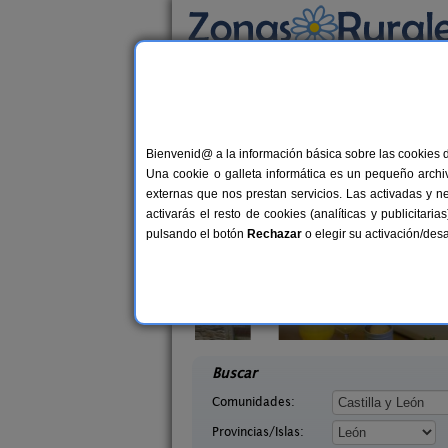
Busca por alojamiento
Alojamientos
>
Castilla y León
>
León
> Palac
Casas Rurales cerca 
Bienvenid@ a la información básica sobre las cookies 
Una cookie o galleta informática es un pequeño archiv
externas que nos prestan servicios. Las activadas y n
activarás el resto de cookies (analíticas y publicita
pulsando el botón
Rechazar
o elegir su activación/de
illasol
Complejo Rural Aguas Frías
2-6+1 pers.
8+
36 €
eón)
La Omañuela (León)
desde
desd
Buscar
Comunidades:
Provincias/Islas: