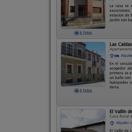
La casa se e
excursiones
estacion de 
jardin con b
8 Fotos
Las Caldas
Apartament
Alquil
En el corazó
acogedor alo
primera se e
un baño con 
huéspedes se
tierra.
8 Fotos
El Vallín d
Casa Rural 
Alquiler 
El Vallín de