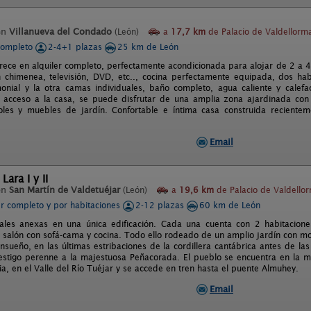
en
Villanueva del Condado
(León)
a
17,7 km
de Palacio de Valdellorma
completo
2-4+1 plazas
25 km de León
frece en alquiler completo, perfectamente acondicionada para alojar de 2 a 4
chimenea, televisión, DVD, etc.., cocina perfectamente equipada, dos habi
nial y la otra camas individuales, baño completo, agua caliente y calefa
acceso a la casa, se puede disfrutar de una amplia zona ajardinada con 
oles y muebles de jardín. Confortable e íntima casa construida reciente
Email
Lara I y II
en
San Martín de Valdetuéjar
(León)
a
19,6 km
de Palacio de Valdellor
er completo y por habitaciones
2-12 plazas
60 km de León
ales anexas en una única edificación. Cada una cuenta con 2 habitacio
 salón con sofá-cama y cocina. Todo ello rodeado de un amplio jardín con mob
sueño, en las últimas estribaciones de la cordillera cantábrica antes de las
estigo perenne a la majestuosa Peñacorada. El pueblo se encuentra en la m
ia, en el Valle del Río Tuéjar y se accede en tren hasta el puente Almuhey.
Email