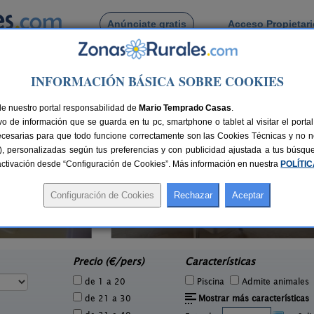
Anúnciate gratis
Acceso Propietar
Busca por pueblo
INFORMACIÓN BÁSICA SOBRE COOKIES
io de Valdellorma
de Palacio de Valdellorma
de nuestro portal responsabilidad de
Mario Temprado Casas
.
o de información que se guarda en tu pc, smartphone o tablet al visitar el port
ecesarias para que todo funcione correctamente son las Cookies Técnicas y no ne
rias), personalizadas según tus preferencias y con publicidad ajustada a tus búsq
sactivación desde “Configuración de Cookies”. Más información en nuestra
POLÍTI
El Capricho del Tejar
1 pers.
16 pers.
27 €
22 €
Cimanes del Tejar (León)
e
desde
Precio (€/pers)
Características
de 1 a 20
Piscina
Admite animales
de 21 a 30
Mostrar más características