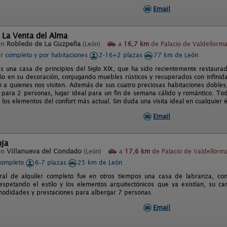
Email
 La Venta del Alma
en
Robledo de La Guzpeña
(León)
a
16,7 km
de Palacio de Valdellorma
er completo y por habitaciones
2-16+2 plazas
77 km de León
es una casa de principios del Siglo XIX, que ha sido recientemente restaur
iño en su decoración, conjugando muebles rústicos y recuperados con infinid
 a quienes nos visiten. Además de sus cuatro preciosas habitaciones dobles
para 2 personas, lugar ideal para un fin de semana cálido y romántico. Todo
os elementos del confort más actual. Sin duda una visita ideal en cualquier ép
Email
oja
en
Villanueva del Condado
(León)
a
17,6 km
de Palacio de Valdellorma
completo
6-7 plazas
25 km de León
ural de alquiler completo fue en otros tiempos una casa de labranza, c
espetando el estilo y los elementos arquitectónicos que ya existían, su c
modidades y prestaciones para albergar 7 personas.
Email