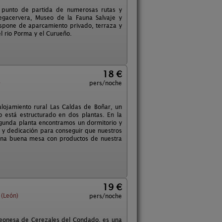
es punto de partida de numerosas rutas y
egacervera, Museo de la Fauna Salvaje y
Dispone de aparcamiento privado, terraza y
l rio Porma y el Curueño.
18 €
)
pers/noche
alojamiento rural Las Caldas de Boñar, un
o está estructurado en dos plantas. En la
egunda planta encontramos un dormitorio y
 y dedicación para conseguir que nuestros
 una buena mesa con productos de nuestra
19 €
 (León)
pers/noche
 leonesa de Cerezales del Condado, es una