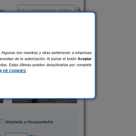
ios
-
al. Algunas son nuestras y otras pertenecen a empresas
cesitan de tu autorización. Al pulsar el botón
Aceptar
uedas. Estas últimas puedes desactivarlas por completo
CA DE COOKIES
.
Casa La Loma
La Terraza del Val
4-7 pers.
25 €
Boñar (León)
Casares de Arbás (L
desde
Adaptada a discapacitados