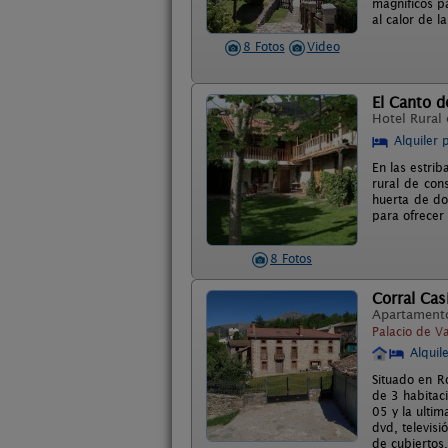
magníficos p
al calor de l
8 Fotos
Video
El Canto d
Hotel Rural
Alquiler 
En las estrib
rural de con
huerta de do
para ofrecer
8 Fotos
Corral Cas
Apartament
Palacio de V
Alquil
Situado en R
de 3 habitac
05 y la ulti
dvd, televis
de cubiertos