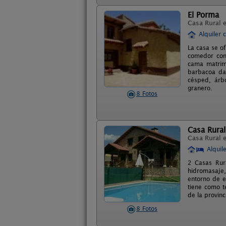
El Porma
Casa Rural 
Alquiler 
La casa se o
comedor con 
cama matrimo
barbacoa da 
césped, árb
granero.
8 Fotos
Casa Rural 
Casa Rural 
Alquil
2 Casas Rur
hidromasaje,
entorno de en
tiene como t
de la provinc
8 Fotos