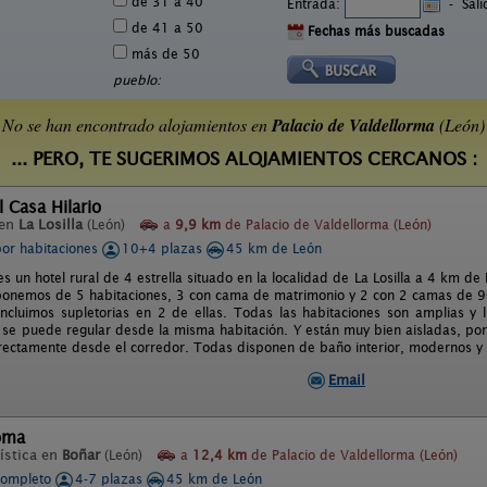
de 31 a 40
Entrada:
-
Sal
de 41 a 50
Fechas más buscadas
más de 50
pueblo:
No se han encontrado alojamientos en
Palacio de Valdellorma
(León)
... PERO, TE SUGERIMOS ALOJAMIENTOS CERCANOS :
l Casa Hilario
 en
La Losilla
(León)
a
9,9 km
de Palacio de Valdellorma (León)
por habitaciones
10+4 plazas
45 km de León
es un hotel rural de 4 estrella situado en la localidad de La Losilla a 4 km 
ponemos de 5 habitaciones, 3 con cama de matrimonio y 2 con 2 camas de 
incluimos supletorias en 2 de ellas. Todas las habitaciones son amplias y
 se puede regular desde la misma habitación. Y están muy bien aisladas, por 
rectamente desde el corredor. Todas disponen de baño interior, modernos y 
Email
oma
ística en
Boñar
(León)
a
12,4 km
de Palacio de Valdellorma (León)
completo
4-7 plazas
45 km de León