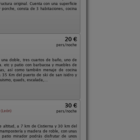
ctura original. Cuenta con una superficie
 porche, consta de 3 habitaciones, cocina
20 €
pers/noche
y una doble, tres cuartos de baño, uno de
ca. etc y patio con barbacoa y muebles de
llas, así como también menaje de cocina
a 35 Km del puerto de ski de san isidro y
uismo, quads, escalada,...
30 €
 (León)
pers/noche
ltitud, a 7 km de Cistierna y 30 km del
e mampostería y madera de roble, con unas
 patio mirador podrás disfrutar de unos