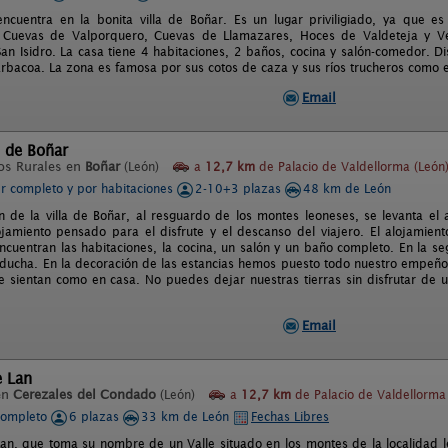
ncuentra en la bonita villa de Boñar. Es un lugar priviligiado, ya que 
: Cuevas de Valporquero, Cuevas de Llamazares, Hoces de Valdeteja y V
San Isidro. La casa tiene 4 habitaciones, 2 baños, cocina y salón-comedor. 
arbacoa. La zona es famosa por sus cotos de caza y sus ríos trucheros como e
Email
 de Boñar
os Rurales en
Boñar
(León)
a
12,7 km
de Palacio de Valdellorma (León
er completo y por habitaciones
2-10+3 plazas
48 km de León
n de la villa de Boñar, al resguardo de los montes leoneses, se levanta el 
jamiento pensado para el disfrute y el descanso del viajero. El alojamient
ncuentran las habitaciones, la cocina, un salón y un baño completo. En la s
ducha. En la decoración de las estancias hemos puesto todo nuestro empeño
 sientan como en casa. No puedes dejar nuestras tierras sin disfrutar de
Email
e Lan
en
Cerezales del Condado
(León)
a
12,7 km
de Palacio de Valdellorma
completo
6 plazas
33 km de León
Fechas Libres
 Lan, que toma su nombre de un Valle situado en los montes de la localidad