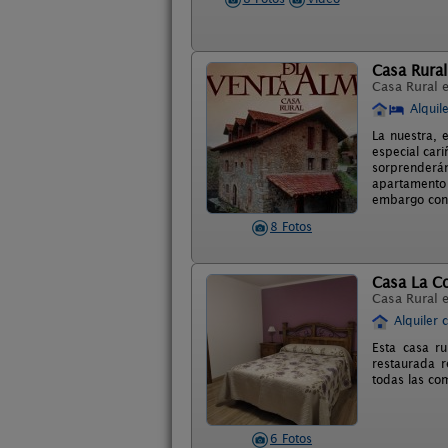
Casa Rural
Casa Rural 
Alquil
La nuestra, 
especial car
sorprenderán
apartamento 
embargo con l
8 Fotos
Casa La C
Casa Rural 
Alquiler 
Esta casa r
restaurada r
todas las co
6 Fotos