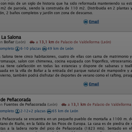
 con más de un siglo de historia que ha sido reformada manteniendo su estru
 m2 de parcela, siendo la construida de 110 m2. Distribuida en 2 plantas y
ón, 2 baños completos y jardín con zona de descanso.
Email
 La Salona
en
Boñar
(León)
a
13,1 km
de Palacio de Valdellorma (León)
completo
6-10 plazas
49 km de León
a Salona tiene cinco habitaciones, cuatro de ellas con cama de matrimonio 
dromasaje, salon con chimenea, cocina equipada con frigorifico, vitrocerami
asa tiene calefacción en todas las estancias y dispone de sabanas y toa
tuada en la villa de Boñar a la entrada del parque natural de mampodre y 
nvierno, también podrá disfrutar de deportes de verano como el rafting, pirag
Email
 de Peñacorada
en
Fuentes de Peñacorada
(León)
a
13,1 km
de Palacio de Valdellorma
completo
2-12+2 plazas
65 km de León
 Peñacorada se encuentra en un pequeño pueblo de montaña a 1100 m. de a
tano de Riaño, en la falda de los Picos de Europa. La casa es de piedra d
stas a la ladera norte del pico de Peñacorada (1823 mts). Sentado en el