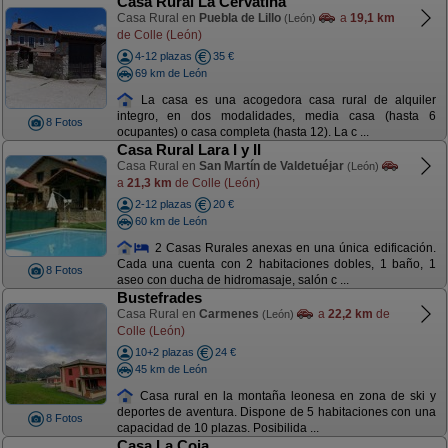
Casa Rural La Cervatina
Casa Rural en
Puebla de Lillo
a
19,1 km
(León)
de Colle (León)
4-12 plazas
35 €
69 km de León
La casa es una acogedora casa rural de alquiler
integro, en dos modalidades, media casa (hasta 6
8 Fotos
ocupantes) o casa completa (hasta 12). La c ...
Casa Rural Lara I y II
Casa Rural en
San Martín de Valdetuéjar
(León)
a
21,3 km
de Colle (León)
2-12 plazas
20 €
60 km de León
2 Casas Rurales anexas en una única edificación.
Cada una cuenta con 2 habitaciones dobles, 1 baño, 1
8 Fotos
aseo con ducha de hidromasaje, salón c ...
Bustefrades
Casa Rural en
Carmenes
a
22,2 km
de
(León)
Colle (León)
10+2 plazas
24 €
45 km de León
Casa rural en la montaña leonesa en zona de ski y
deportes de aventura. Dispone de 5 habitaciones con una
8 Fotos
capacidad de 10 plazas. Posibilida ...
Casa La Coja