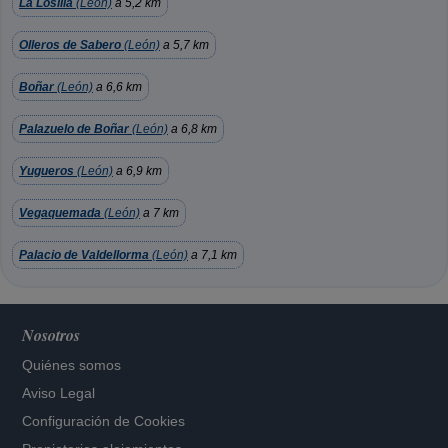
La Losilla
(León)
a 5,2 km
Olleros de Sabero
(León)
a 5,7 km
Boñar
(León)
a 6,6 km
Palazuelo de Boñar
(León)
a 6,8 km
Yugueros
(León)
a 6,9 km
Vegaquemada
(León)
a 7 km
Palacio de Valdellorma
(León)
a 7,1 km
Nosotros
Quiénes somos
Aviso Legal
Configuración de Cookies