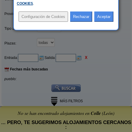
COOKIES
.
Provincias/Islas:
Tipo alquiler:
Plazas:
X
Entrada:
Salida:
Fechas más buscadas
pueblo:
MÁS FILTROS
No se han encontrado alojamientos en
Colle
(León)
... PERO, TE SUGERIMOS ALOJAMIENTOS CERCANOS
: