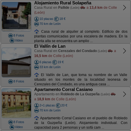
Alojamiento Rural Solapeña
Casa Rural en
Pallide
a
13,4 km
de Colle
(León)
(León)
10 plazas
18 €
70 km de León
Casa rural de alquiler al completo. Edificio de dos
8 Fotos
plantas comunicadas por una escalera de madera. En la
Video
planta alta se encuentra un amplio ...
El Vallín de Lan
Casa Rural en
Cerezales del Condado
a
(León)
16,5 km
de Colle (León)
6 plazas
19 €
33 km de León
El Vallín de Lan, que toma su nombre de un Valle
situado en los montes de la localidad leonesa de
8 Fotos
Cerezales del Condado, es una antigua casa ...
Apartamento Corral Casiano
Apartamento en
Robledo de La Guzpeña
(León)
a
18,9 km
de Colle (León)
2+1 plazas
20 €
70 km de León
Apartamento Corral Casiano en el pueblo de Robledo
8 Fotos
de la Guzpeña (León). Alojamiento individual. Con
Video
capacidad para 2 personas y un sofá cam ...