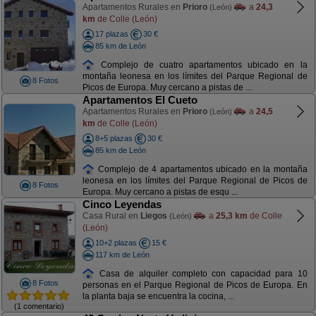
Apartamentos Rurales en
Prioro
a
24,3
(León)
km
de Colle (León)
17 plazas
30 €
85 km de León
Complejo de cuatro apartamentos ubicado en la
montaña leonesa en los límites del Parque Regional de
8 Fotos
Picos de Europa. Muy cercano a pistas de ...
Apartamentos El Cueto
Apartamentos Rurales en
Prioro
a
24,5
(León)
km
de Colle (León)
8+5 plazas
30 €
85 km de León
Complejo de 4 apartamentos ubicado en la montaña
leonesa en los límites del Parque Regional de Picos de
8 Fotos
Europa. Muy cercano a pistas de esqu ...
Cinco Leyendas
Casa Rural en
Liegos
a
25,3 km
de Colle
(León)
(León)
10+2 plazas
15 €
117 km de León
Casa de alquiler completo con capacidad para 10
8 Fotos
personas en el Parque Regional de Picos de Europa. En
la planta baja se encuentra la cocina, ...
(1 comentario)