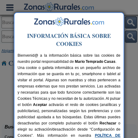
INFORMACIÓN BÁSICA SOBRE
COOKIES
Alojamientos
>
Castilla y León
>
León
> Colle
Bienvenid@ a la información básica sobre las cookies de
Casas Rurales cerca de Colle
nuestro portal responsabilidad de
Mario Temprado Casas
.
Una cookie o galleta informática es un pequeño archivo de
información que se guarda en tu pc, smartphone o tablet al
visitar el portal. Algunas son nuestras y otras pertenecen a
empresas externas que nos prestan servicios. Las activadas
y necesarias para que todo funcione correctamente son las
Cookies Técnicas y no necesitan de tu autorización. Al pulsar
el botón
Aceptar
activarás el resto de cookies (analíticas y
Complejo Rural Aguas Frías
rs.
8+1 pers.
publicitarias), personalizadas según tus preferencias y con
 €
27 €
La Omañuela (León)
desde
publicidad ajustada a tus búsquedas. Estas últimas puedes
desactivarlas por completo pulsando el botón
Rechazar
o
Buscar
elegir su activación/desactivación desde “Configuración de
Cookies”. Más información en nuestra
POLÍTICA DE
Comunidades: