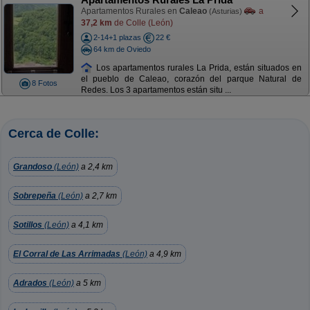
Apartamentos Rurales en
Caleao
a
(Asturias)
37,2 km
de Colle (León)
2-14+1 plazas
22 €
64 km de Oviedo
Los apartamentos rurales La Prida, están situados en
el pueblo de Caleao, corazón del parque Natural de
8 Fotos
Redes. Los 3 apartamentos están situ ...
Cerca de Colle:
Grandoso
(León)
a 2,4 km
Sobrepeña
(León)
a 2,7 km
Sotillos
(León)
a 4,1 km
El Corral de Las Arrimadas
(León)
a 4,9 km
Adrados
(León)
a 5 km