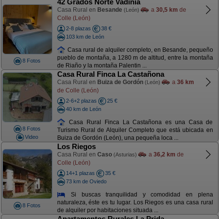
42 Grados Norte Vadinia
Casa Rural en
Besande
a
30,5 km
de
(León)
Colle (León)
2-8 plazas
38 €
103 km de León
Casa rural de alquiler completo, en Besande, pequeño
pueblo de montaña, a 1280 m de altitud, entre la montaña
8 Fotos
de Riaño y la montaña Palentin ...
Casa Rural Finca La Castañona
Casa Rural en
Buiza de Gordón
a
36 km
(León)
de Colle (León)
2-6+2 plazas
25 €
40 km de León
Casa Rural Finca La Castañona es una Casa de
8 Fotos
Turismo Rural de Alquiler Completo que está ubicada en
Video
Buiza de Gordón (León), una pequeña loca ...
Los Riegos
Casa Rural en
Caso
a
36,2 km
de
(Asturias)
Colle (León)
14+1 plazas
35 €
73 km de Oviedo
Si buscas tranquilidad y comodidad en plena
naturaleza, éste es tu lugar. Los Riegos es una casa rural
8 Fotos
de alquiler por habitaciones situada ...
Apartamentos Rurales La Prida