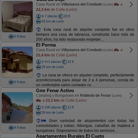
Casa Rural en
Villanueva del Condado
a
(León)
22,3 km
de Colle (León)
6-7 plazas
20 €
25 km de León
Esta casa rural de alquiler completo fue en otros
tiempos una casa de labranza, construida hace más de
6 Fotos
200 años, ha sido restaurada respetan ...
El Porma
Casa Rural en
Villanueva del Condado
a
(León)
22,4 km
de Colle (León)
2-4+1 plazas
22 €
25 km de León
La casa se ofrece en alquiler completo, perfectamente
acondicionada para alojar de 2 a 4 personas, consta de
8 Fotos
un confortable salón-comedor co ...
Gmr Fenar Activo
Camping y Bungalows en
Robledo de Fenar
(León)
a
23,3 km
de Colle (León)
3-200 plazas
12 €
35 km de León
Gran variedad de alojamientos con todas las
comodidades y extras. Albergue, cabañas de madera o
8 Fotos
bungalows. Disponemos de todos los servicios ...
Apartamentos Rurales El Cueto