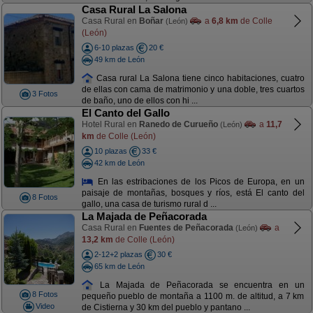
Casa Rural La Salona
Casa Rural en
Boñar
a
6,8 km
de Colle
(León)
(León)
6-10 plazas
20 €
49 km de León
Casa rural La Salona tiene cinco habitaciones, cuatro
de ellas con cama de matrimonio y una doble, tres cuartos
3 Fotos
de baño, uno de ellos con hi ...
El Canto del Gallo
Hotel Rural en
Ranedo de Curueño
a
11,7
(León)
km
de Colle (León)
10 plazas
33 €
42 km de León
En las estribaciones de los Picos de Europa, en un
paisaje de montañas, bosques y ríos, está El canto del
8 Fotos
gallo, una casa de turismo rural d ...
La Majada de Peñacorada
Casa Rural en
Fuentes de Peñacorada
a
(León)
13,2 km
de Colle (León)
2-12+2 plazas
30 €
65 km de León
La Majada de Peñacorada se encuentra en un
8 Fotos
pequeño pueblo de montaña a 1100 m. de altitud, a 7 km
Video
de Cistierna y 30 km del pueblo y pantano ...