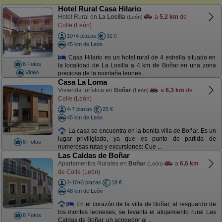
Hotel Rural Casa Hilario
Hotel Rural en
La Losilla
a
5,2 km
de
(León)
Colle (León)
10+4 plazas
32 €
45 km de León
Casa Hilario es un hotel rural de 4 estrella situado en
8 Fotos
la localidad de La Losilla a 4 km de Boñar en una zona
Video
preciosa de la montaña leones ...
Casa La Loma
Vivienda turística en
Boñar
a
6,3 km
de
(León)
Colle (León)
4-7 plazas
25 €
45 km de León
La casa se encuentra en la bonita villa de Boñar. Es un
lugar priviligiado, ya que es punto de partida de
8 Fotos
numerosas rutas y excursiones: Cue ...
Las Caldas de Boñar
Apartamentos Rurales en
Boñar
a
6,6 km
(León)
de Colle (León)
2-10+3 plazas
18 €
48 km de León
En el corazón de la villa de Boñar, al resguardo de
los montes leoneses, se levanta el alojamiento rural Las
8 Fotos
Caldas de Boñar, un acogedor al ...