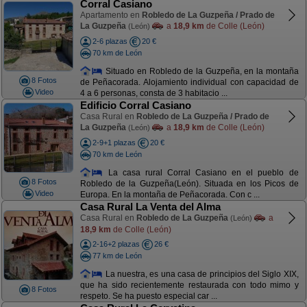
Corral Casiano
Apartamento en
Robledo de La Guzpeña / Prado de
La Guzpeña
a
18,9 km
de Colle (León)
(León)
2-6 plazas
20 €
70 km de León
Situado en Robledo de la Guzpeña, en la montaña
8 Fotos
de Peñacorada. Alojamiento individual con capacidad de
Video
4 a 6 personas, consta de 3 habitacio ...
Edificio Corral Casiano
Casa Rural en
Robledo de La Guzpeña / Prado de
La Guzpeña
a
18,9 km
de Colle (León)
(León)
2-9+1 plazas
20 €
70 km de León
La casa rural Corral Casiano en el pueblo de
8 Fotos
Robledo de la Guzpeña(León). Situada en los Picos de
Video
Europa. En la montaña de Peñacorada. Con c ...
Casa Rural La Venta del Alma
Casa Rural en
Robledo de La Guzpeña
a
(León)
18,9 km
de Colle (León)
2-16+2 plazas
26 €
77 km de León
La nuestra, es una casa de principios del Siglo XIX,
que ha sido recientemente restaurada con todo mimo y
8 Fotos
respeto. Se ha puesto especial car ...