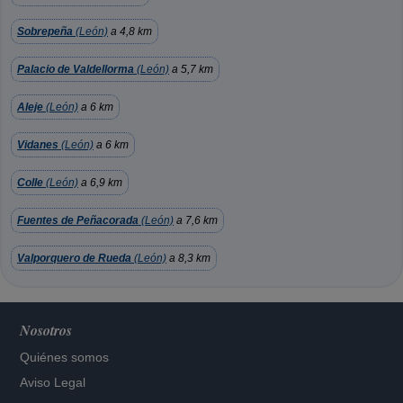
Sobrepeña
(León)
a 4,8 km
Palacio de Valdellorma
(León)
a 5,7 km
Aleje
(León)
a 6 km
Vidanes
(León)
a 6 km
Colle
(León)
a 6,9 km
Fuentes de Peñacorada
(León)
a 7,6 km
Valporquero de Rueda
(León)
a 8,3 km
Nosotros
Quiénes somos
Aviso Legal