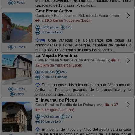
deportes de aventura. Dispone de 5 habitaciones con una
8 Fotos
capacidad de 10 plazas. Posibilida ...
Gmr Fenar Activo
Camping y Bungalows en
Robledo de Fenar
(León)
a
29,5 km
de Yugueros (León)
3-200 plazas
12 €
35 km de León
Gran variedad de alojamientos con todas las
comodidades y extras. Albergue, cabañas de madera o
8 Fotos
bungalows. Disponemos de todos los servicios ...
La Majada Palentina
Casa Rural en
Villanueva de Arriba
a
(Palencia)
32,5 km
de Yugueros (León)
10 plazas
26 €
99 km de Palencia
En pleno casco histórico del pueblo de Villanueva de
8 Fotos
Arriba, en Palencia, gozando de la tranquilidad y la
Video
belleza de la sierra, se encuentra ...
El Invernal de Picos
Casa Rural en
Portilla de La Reina
a
37
(León)
km
de Yugueros (León)
4-8+2 plazas
17 €
90 km de León
El Invernal de Picos y el Nido del aguila es una casa
rural de alquiler completo en Portilla de la Reina, por el