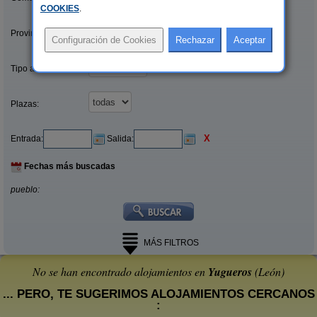
COOKIES
.
Provincias/Islas:
Tipo alquiler:
Plazas:
X
Entrada:
Salida:
Fechas más buscadas
pueblo:
MÁS FILTROS
No se han encontrado alojamientos en
Yugueros
(León)
... PERO, TE SUGERIMOS ALOJAMIENTOS CERCANOS
: