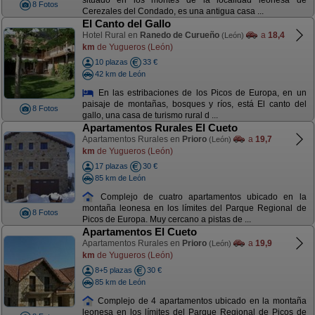
situado en los montes de la localidad leonesa de
8 Fotos
Cerezales del Condado, es una antigua casa ...
El Canto del Gallo
Hotel Rural en
Ranedo de Curueño
a
18,4
(León)
km
de Yugueros (León)
10 plazas
33 €
42 km de León
En las estribaciones de los Picos de Europa, en un
paisaje de montañas, bosques y ríos, está El canto del
8 Fotos
gallo, una casa de turismo rural d ...
Apartamentos Rurales El Cueto
Apartamentos Rurales en
Prioro
a
19,7
(León)
km
de Yugueros (León)
17 plazas
30 €
85 km de León
Complejo de cuatro apartamentos ubicado en la
montaña leonesa en los límites del Parque Regional de
8 Fotos
Picos de Europa. Muy cercano a pistas de ...
Apartamentos El Cueto
Apartamentos Rurales en
Prioro
a
19,9
(León)
km
de Yugueros (León)
8+5 plazas
30 €
85 km de León
Complejo de 4 apartamentos ubicado en la montaña
leonesa en los límites del Parque Regional de Picos de