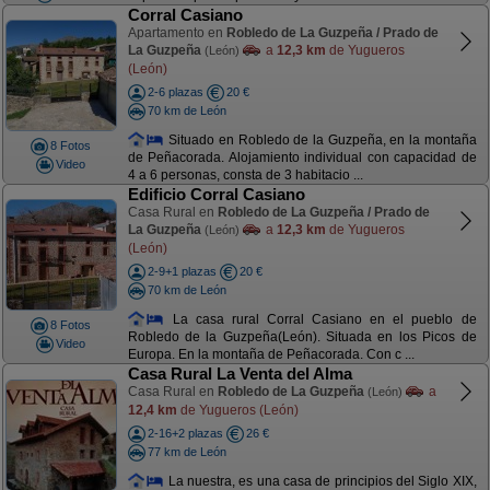
Corral Casiano
Apartamento en
Robledo de La Guzpeña / Prado de
La Guzpeña
a
12,3 km
de Yugueros
(León)
(León)
2-6 plazas
20 €
70 km de León
Situado en Robledo de la Guzpeña, en la montaña
8 Fotos
de Peñacorada. Alojamiento individual con capacidad de
Video
4 a 6 personas, consta de 3 habitacio ...
Edificio Corral Casiano
Casa Rural en
Robledo de La Guzpeña / Prado de
La Guzpeña
a
12,3 km
de Yugueros
(León)
(León)
2-9+1 plazas
20 €
70 km de León
La casa rural Corral Casiano en el pueblo de
8 Fotos
Robledo de la Guzpeña(León). Situada en los Picos de
Video
Europa. En la montaña de Peñacorada. Con c ...
Casa Rural La Venta del Alma
Casa Rural en
Robledo de La Guzpeña
a
(León)
12,4 km
de Yugueros (León)
2-16+2 plazas
26 €
77 km de León
La nuestra, es una casa de principios del Siglo XIX,