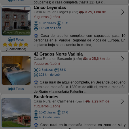
ocupantes) o casa completa (hasta 12). La c ...
Cinco Leyendas
Casa Rural en
Liegos
a
25,3 km
de
(León)
Yugueros (León)
10+2 plazas
15 €
117 km de León
Casa de alquiler completo con capacidad para 10
8 Fotos
personas en el Parque Regional de Picos de Europa. En
la planta baja se encuentra la cocina, ...
(1 comentario)
42 Grados Norte Vadinia
Casa Rural en
Besande
a
25,6 km
de
(León)
Yugueros (León)
2-8 plazas
38 €
103 km de León
Casa rural de alquiler completo, en Besande, pequeño
pueblo de montaña, a 1280 m de altitud, entre la montaña
8 Fotos
de Riaño y la montaña Palentin ...
Bustefrades
Casa Rural en
Carmenes
a
29 km
de
(León)
Yugueros (León)
10+2 plazas
24 €
45 km de León
Casa rural en la montaña leonesa en zona de ski y