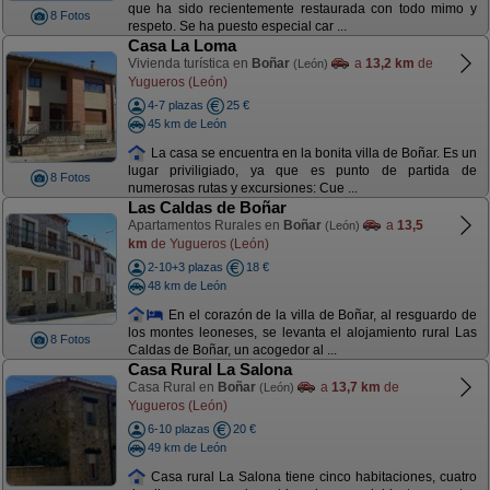
que ha sido recientemente restaurada con todo mimo y
8 Fotos
respeto. Se ha puesto especial car ...
Casa La Loma
Vivienda turística en
Boñar
a
13,2 km
de
(León)
Yugueros (León)
4-7 plazas
25 €
45 km de León
La casa se encuentra en la bonita villa de Boñar. Es un
lugar priviligiado, ya que es punto de partida de
8 Fotos
numerosas rutas y excursiones: Cue ...
Las Caldas de Boñar
Apartamentos Rurales en
Boñar
a
13,5
(León)
km
de Yugueros (León)
2-10+3 plazas
18 €
48 km de León
En el corazón de la villa de Boñar, al resguardo de
los montes leoneses, se levanta el alojamiento rural Las
8 Fotos
Caldas de Boñar, un acogedor al ...
Casa Rural La Salona
Casa Rural en
Boñar
a
13,7 km
de
(León)
Yugueros (León)
6-10 plazas
20 €
49 km de León
Casa rural La Salona tiene cinco habitaciones, cuatro