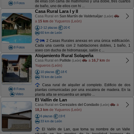
de ellas con cama de matrimonio y una doble, tres cuartos
3 Fotos
de baño, uno de ellos con hi ...
Casa Rural Lara I y II
Casa Rural en
San Martín de Valdetuéjar
(León)
a
15 km
de Yugueros (León)
2-12 plazas
20 €
60 km de León
2 Casas Rurales anexas en una única edificación.
Cada una cuenta con 2 habitaciones dobles, 1 baño, 1
8 Fotos
aseo con ducha de hidromasaje, salón c ...
Alojamiento Rural Solapeña
Casa Rural en
Pallide
a
16,7 km
de
(León)
Yugueros (León)
10 plazas
18 €
70 km de León
Casa rural de alquiler al completo. Edificio de dos
8 Fotos
plantas comunicadas por una escalera de madera. En la
Video
planta alta se encuentra un amplio ...
El Vallín de Lan
Casa Rural en
Cerezales del Condado
a
(León)
18,3 km
de Yugueros (León)
6 plazas
19 €
33 km de León
El Vallín de Lan, que toma su nombre de un Valle