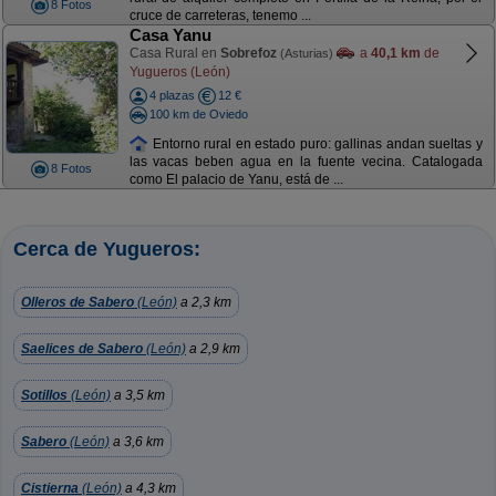
8 Fotos
cruce de carreteras, tenemo ...
Casa Yanu
Casa Rural en
Sobrefoz
a
40,1 km
de
(Asturias)
Yugueros (León)
4 plazas
12 €
100 km de Oviedo
Entorno rural en estado puro: gallinas andan sueltas y
las vacas beben agua en la fuente vecina. Catalogada
8 Fotos
como El palacio de Yanu, está de ...
Cerca de Yugueros:
Olleros de Sabero
(León)
a 2,3 km
Saelices de Sabero
(León)
a 2,9 km
Sotillos
(León)
a 3,5 km
Sabero
(León)
a 3,6 km
Cistierna
(León)
a 4,3 km