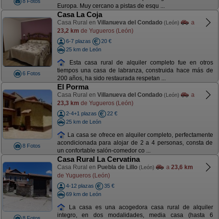
8 Fotos
Europa. Muy cercano a pistas de esqu ...
Casa La Coja
Casa Rural en
Villanueva del Condado
a
(León)
23,2 km
de Yugueros (León)
6-7 plazas
20 €
25 km de León
Esta casa rural de alquiler completo fue en otros
tiempos una casa de labranza, construida hace más de
6 Fotos
200 años, ha sido restaurada respetan ...
El Porma
Casa Rural en
Villanueva del Condado
a
(León)
23,3 km
de Yugueros (León)
2-4+1 plazas
22 €
25 km de León
La casa se ofrece en alquiler completo, perfectamente
acondicionada para alojar de 2 a 4 personas, consta de
8 Fotos
un confortable salón-comedor co ...
Casa Rural La Cervatina
Casa Rural en
Puebla de Lillo
a
23,6 km
(León)
de Yugueros (León)
4-12 plazas
35 €
69 km de León
La casa es una acogedora casa rural de alquiler
integro, en dos modalidades, media casa (hasta 6
8 Fotos