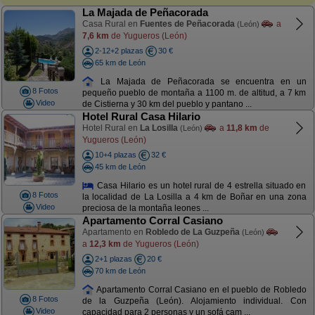
La Majada de Peñacorada
Casa Rural en
Fuentes de Peñacorada
a
(León)
7,6 km
de Yugueros (León)
2-12+2 plazas
30 €
65 km de León
La Majada de Peñacorada se encuentra en un
8 Fotos
pequeño pueblo de montaña a 1100 m. de altitud, a 7 km
Video
de Cistierna y 30 km del pueblo y pantano ...
Hotel Rural Casa Hilario
Hotel Rural en
La Losilla
a
11,8 km
de
(León)
Yugueros (León)
10+4 plazas
32 €
45 km de León
Casa Hilario es un hotel rural de 4 estrella situado en
8 Fotos
la localidad de La Losilla a 4 km de Boñar en una zona
Video
preciosa de la montaña leones ...
Apartamento Corral Casiano
Apartamento en
Robledo de La Guzpeña
(León)
a
12,3 km
de Yugueros (León)
2+1 plazas
20 €
70 km de León
Apartamento Corral Casiano en el pueblo de Robledo
8 Fotos
de la Guzpeña (León). Alojamiento individual. Con
Video
capacidad para 2 personas y un sofá cam ...