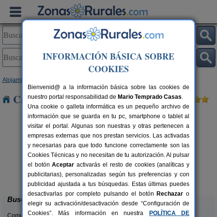
INFORMACIÓN BÁSICA SOBRE
COOKIES
Alojamientos
>
Castilla y León
>
León
> Yugueros
Bienvenid@ a la información básica sobre las cookies de
Casas Rurales cerca de Yugueros
nuestro portal responsabilidad de
Mario Temprado Casas
.
Una cookie o galleta informática es un pequeño archivo de
información que se guarda en tu pc, smartphone o tablet al
visitar el portal. Algunas son nuestras y otras pertenecen a
empresas externas que nos prestan servicios. Las activadas
y necesarias para que todo funcione correctamente son las
Cookies Técnicas y no necesitan de tu autorización. Al pulsar
el botón
Aceptar
activarás el resto de cookies (analíticas y
Complejo Rural Aguas Frías
rs.
8+1 pers.
publicitarias), personalizadas según tus preferencias y con
 €
27 €
La Omañuela (León)
desde
publicidad ajustada a tus búsquedas. Estas últimas puedes
desactivarlas por completo pulsando el botón
Rechazar
o
Buscar
elegir su activación/desactivación desde “Configuración de
Cookies”. Más información en nuestra
POLÍTICA DE
Comunidades: