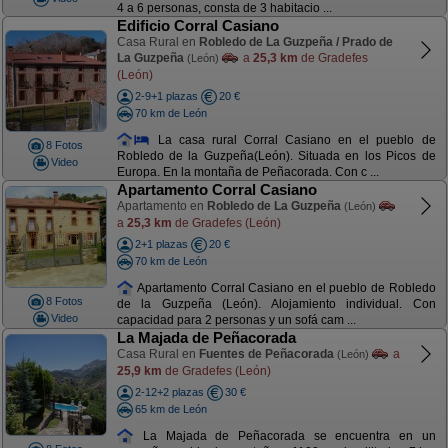
4 a 6 personas, consta de 3 habitacio ...
Edificio Corral Casiano
Casa Rural en
Robledo de La Guzpeña / Prado de
La Guzpeña
a
25,3 km
de Gradefes
(León)
(León)
2-9+1 plazas
20 €
70 km de León
La casa rural Corral Casiano en el pueblo de
8 Fotos
Robledo de la Guzpeña(León). Situada en los Picos de
Video
Europa. En la montaña de Peñacorada. Con c ...
Apartamento Corral Casiano
Apartamento en
Robledo de La Guzpeña
(León)
a
25,3 km
de Gradefes (León)
2+1 plazas
20 €
70 km de León
Apartamento Corral Casiano en el pueblo de Robledo
8 Fotos
de la Guzpeña (León). Alojamiento individual. Con
Video
capacidad para 2 personas y un sofá cam ...
La Majada de Peñacorada
Casa Rural en
Fuentes de Peñacorada
a
(León)
25,9 km
de Gradefes (León)
2-12+2 plazas
30 €
65 km de León
La Majada de Peñacorada se encuentra en un