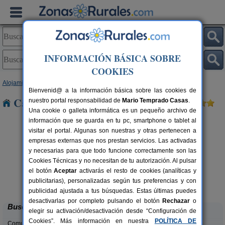
INFORMACIÓN BÁSICA SOBRE
COOKIES
Alojamientos
>
Castilla y León
>
León
> Gradefes
Bienvenid@ a la información básica sobre las cookies de
Casas Rurales cerca de Gradefes
nuestro portal responsabilidad de
Mario Temprado Casas
.
Una cookie o galleta informática es un pequeño archivo de
información que se guarda en tu pc, smartphone o tablet al
visitar el portal. Algunas son nuestras y otras pertenecen a
empresas externas que nos prestan servicios. Las activadas
y necesarias para que todo funcione correctamente son las
Cookies Técnicas y no necesitan de tu autorización. Al pulsar
el botón
Aceptar
activarás el resto de cookies (analíticas y
Complejo Rural Aguas Frías
rs.
8+1 pers.
publicitarias), personalizadas según tus preferencias y con
 €
27 €
La Omañuela (León)
desde
publicidad ajustada a tus búsquedas. Estas últimas puedes
desactivarlas por completo pulsando el botón
Rechazar
o
Buscar
elegir su activación/desactivación desde “Configuración de
Cookies”. Más información en nuestra
POLÍTICA DE
Comunidades: