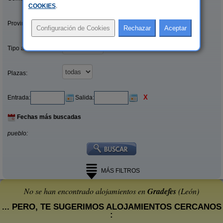
COOKIES
.
Provincias/Islas:
Tipo alquiler:
Plazas:
X
Entrada:
Salida:
Fechas más buscadas
pueblo:
MÁS FILTROS
No se han encontrado alojamientos en
Gradefes
(León)
... PERO, TE SUGERIMOS ALOJAMIENTOS CERCANOS
: