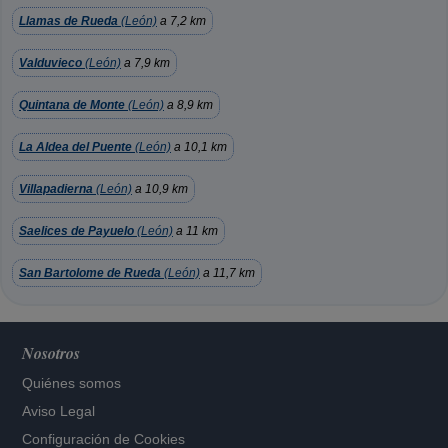
Llamas de Rueda
(León)
a 7,2 km
Valduvieco
(León)
a 7,9 km
Quintana de Monte
(León)
a 8,9 km
La Aldea del Puente
(León)
a 10,1 km
Villapadierna
(León)
a 10,9 km
Saelices de Payuelo
(León)
a 11 km
San Bartolome de Rueda
(León)
a 11,7 km
Nosotros
Quiénes somos
Aviso Legal
Configuración de Cookies