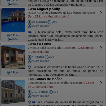
8 Fotos
pequeño pueblo de montaña a 1100 m. de altitud, a 7 km
Video
de Cistierna y 30 km del pueblo y pantano ...
Casa Miguel y Sally
Hostal Rural en
Villanueva de Las Manzanas
(León)
a
27 km
de Gradefes (León)
10-31 plazas
20 €
16 km de León
Si busca tanto hotel, como hotel rural, hotel con
8 Fotos
encanto, casa rural, alojamiento, alojamiento rural, hostal
Video
Casa Miguel & Sally es la ...
Casa La Loma
Vivienda turística en
Boñar
a
27,8 km
de
(León)
Gradefes (León)
4-7 plazas
25 €
45 km de León
La casa se encuentra en la bonita villa de Boñar. Es un
lugar priviligiado, ya que es punto de partida de
8 Fotos
numerosas rutas y excursiones: Cue ...
Las Caldas de Boñar
Apartamentos Rurales en
Boñar
a
28 km
(León)
de Gradefes (León)
2-10+3 plazas
18 €
48 km de León
En el corazón de la villa de Boñar, al resguardo de