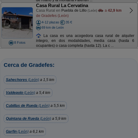
de Riaño y la montaña Palentin ...
Casa Rural La Cervatina
Casa Rural en
Puebla de Lillo
a
42,9 km
(León)
de Gradefes (León)
4-12 plazas
35 €
69 km de León
La casa es una acogedora casa rural de alquiler
integro, en dos modalidades, media casa (hasta 6
8 Fotos
ocupantes) o casa completa (hasta 12). La c ...
Cerca de Gradefes:
Sahechores
(León)
a 1,5 km
Valdepolo
(León)
a 5,4 km
Cubillas de Rueda
(León)
a 5,5 km
Quintana de Rueda
(León)
a 5,9 km
Garfin
(León)
a 6,1 km