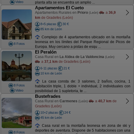
Video
planta alta se encuentra un amplio ...
Apartamentos El Cueto
Apartamentos Rurales en
Prioro
a
36,9
(León)
km
de Gradefes (León)
8+5 plazas
30 €
85 km de León
Complejo de 4 apartamentos ubicado en la montaña
leonesa en los límites del Parque Regional de Picos de
8 Fotos
Europa. Muy cercano a pistas de esqu ...
El Peralón
Casa Rural en
La Aldea de La Valdoncina
(León)
a
37,1 km
de Gradefes (León)
6-11 plazas
21 €
10 km de León
La casa consta de: 3 salones, 2 baños, cocina, 1
8 Fotos
habitación triple, 1 doble + individual, 2 individuales con
Video
posibilidad de 1 supletoria, te ...
Bustefrades
Casa Rural en
Carmenes
a
40,7 km
de
(León)
Gradefes (León)
10+2 plazas
24 €
45 km de León
Casa rural en la montaña leonesa en zona de ski y
deportes de aventura. Dispone de 5 habitaciones con una
8 Fotos