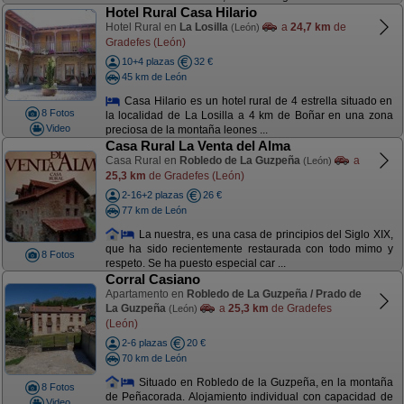
Hotel Rural Casa Hilario
Hotel Rural en
La Losilla
a
24,7 km
de
(León)
Gradefes (León)
10+4 plazas
32 €
45 km de León
Casa Hilario es un hotel rural de 4 estrella situado en
8 Fotos
la localidad de La Losilla a 4 km de Boñar en una zona
Video
preciosa de la montaña leones ...
Casa Rural La Venta del Alma
Casa Rural en
Robledo de La Guzpeña
a
(León)
25,3 km
de Gradefes (León)
2-16+2 plazas
26 €
77 km de León
La nuestra, es una casa de principios del Siglo XIX,
que ha sido recientemente restaurada con todo mimo y
8 Fotos
respeto. Se ha puesto especial car ...
Corral Casiano
Apartamento en
Robledo de La Guzpeña / Prado de
La Guzpeña
a
25,3 km
de Gradefes
(León)
(León)
2-6 plazas
20 €
70 km de León
Situado en Robledo de la Guzpeña, en la montaña
8 Fotos
de Peñacorada. Alojamiento individual con capacidad de
Video