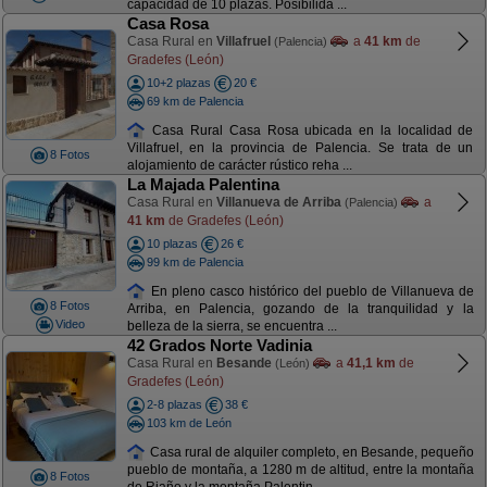
capacidad de 10 plazas. Posibilida ...
Casa Rosa
Casa Rural en
Villafruel
a
41 km
de
(Palencia)
Gradefes (León)
10+2 plazas
20 €
69 km de Palencia
Casa Rural Casa Rosa ubicada en la localidad de
Villafruel, en la provincia de Palencia. Se trata de un
8 Fotos
alojamiento de carácter rústico reha ...
La Majada Palentina
Casa Rural en
Villanueva de Arriba
a
(Palencia)
41 km
de Gradefes (León)
10 plazas
26 €
99 km de Palencia
En pleno casco histórico del pueblo de Villanueva de
8 Fotos
Arriba, en Palencia, gozando de la tranquilidad y la
Video
belleza de la sierra, se encuentra ...
42 Grados Norte Vadinia
Casa Rural en
Besande
a
41,1 km
de
(León)
Gradefes (León)
2-8 plazas
38 €
103 km de León
Casa rural de alquiler completo, en Besande, pequeño
pueblo de montaña, a 1280 m de altitud, entre la montaña
8 Fotos