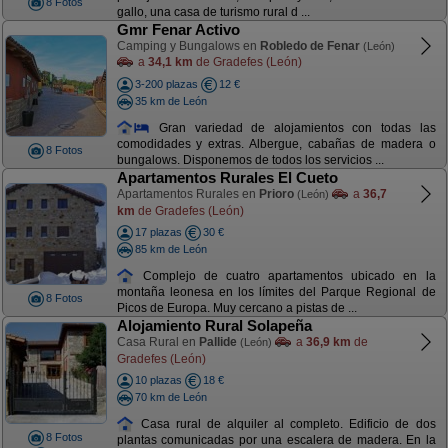
8 Fotos
gallo, una casa de turismo rural d ...
Gmr Fenar Activo
Camping y Bungalows en
Robledo de Fenar
(León)
a
34,1 km
de Gradefes (León)
3-200 plazas
12 €
35 km de León
Gran variedad de alojamientos con todas las
comodidades y extras. Albergue, cabañas de madera o
8 Fotos
bungalows. Disponemos de todos los servicios ...
Apartamentos Rurales El Cueto
Apartamentos Rurales en
Prioro
a
36,7
(León)
km
de Gradefes (León)
17 plazas
30 €
85 km de León
Complejo de cuatro apartamentos ubicado en la
montaña leonesa en los límites del Parque Regional de
8 Fotos
Picos de Europa. Muy cercano a pistas de ...
Alojamiento Rural Solapeña
Casa Rural en
Pallide
a
36,9 km
de
(León)
Gradefes (León)
10 plazas
18 €
70 km de León
Casa rural de alquiler al completo. Edificio de dos
8 Fotos
plantas comunicadas por una escalera de madera. En la