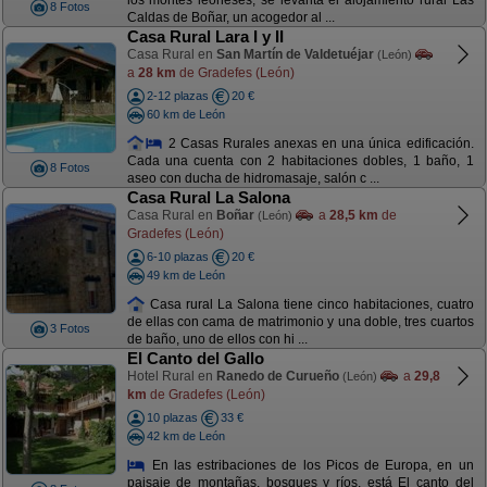
los montes leoneses, se levanta el alojamiento rural Las
8 Fotos
Caldas de Boñar, un acogedor al ...
Casa Rural Lara I y II
Casa Rural en
San Martín de Valdetuéjar
(León)
a
28 km
de Gradefes (León)
2-12 plazas
20 €
60 km de León
2 Casas Rurales anexas en una única edificación.
Cada una cuenta con 2 habitaciones dobles, 1 baño, 1
8 Fotos
aseo con ducha de hidromasaje, salón c ...
Casa Rural La Salona
Casa Rural en
Boñar
a
28,5 km
de
(León)
Gradefes (León)
6-10 plazas
20 €
49 km de León
Casa rural La Salona tiene cinco habitaciones, cuatro
de ellas con cama de matrimonio y una doble, tres cuartos
3 Fotos
de baño, uno de ellos con hi ...
El Canto del Gallo
Hotel Rural en
Ranedo de Curueño
a
29,8
(León)
km
de Gradefes (León)
10 plazas
33 €
42 km de León
En las estribaciones de los Picos de Europa, en un
paisaje de montañas, bosques y ríos, está El canto del