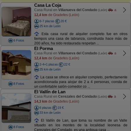
Casa La Coja
Casa Rural en
Villanueva del Condado
a
(León)
12,4 km
de Gradefes (León)
6-7 plazas
20 €
25 km de León
Esta casa rural de alquiler completo fue en otros
tiempos una casa de labranza, construida hace más de
6 Fotos
200 años, ha sido restaurada respetan ...
El Porma
Casa Rural en
Villanueva del Condado
a
(León)
12,4 km
de Gradefes (León)
2-4+1 plazas
22 €
25 km de León
La casa se ofrece en alquiler completo, perfectamente
acondicionada para alojar de 2 a 4 personas, consta de
8 Fotos
un confortable salón-comedor co ...
El Vallín de Lan
Casa Rural en
Cerezales del Condado
a
(León)
14,3 km
de Gradefes (León)
6 plazas
19 €
33 km de León
El Vallín de Lan, que toma su nombre de un Valle
situado en los montes de la localidad leonesa de
8 Fotos
Cerezales del Condado, es una antigua casa ...