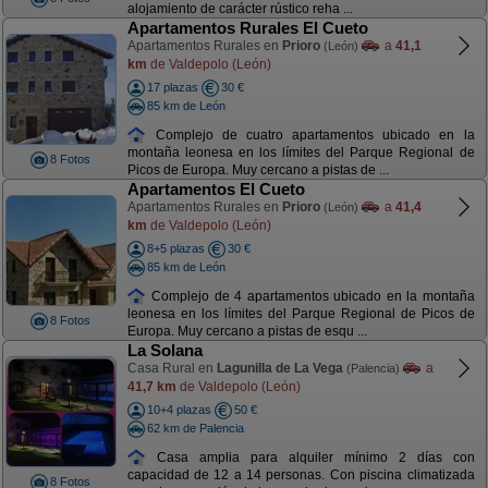
alojamiento de carácter rústico reha ...
Apartamentos Rurales El Cueto
Apartamentos Rurales en
Prioro
a
41,1
(León)
km
de Valdepolo (León)
17 plazas
30 €
85 km de León
Complejo de cuatro apartamentos ubicado en la
montaña leonesa en los límites del Parque Regional de
8 Fotos
Picos de Europa. Muy cercano a pistas de ...
Apartamentos El Cueto
Apartamentos Rurales en
Prioro
a
41,4
(León)
km
de Valdepolo (León)
8+5 plazas
30 €
85 km de León
Complejo de 4 apartamentos ubicado en la montaña
leonesa en los límites del Parque Regional de Picos de
8 Fotos
Europa. Muy cercano a pistas de esqu ...
La Solana
Casa Rural en
Lagunilla de La Vega
a
(Palencia)
41,7 km
de Valdepolo (León)
10+4 plazas
50 €
62 km de Palencia
Casa amplia para alquiler mínimo 2 días con
capacidad de 12 a 14 personas. Con piscina climatizada
8 Fotos