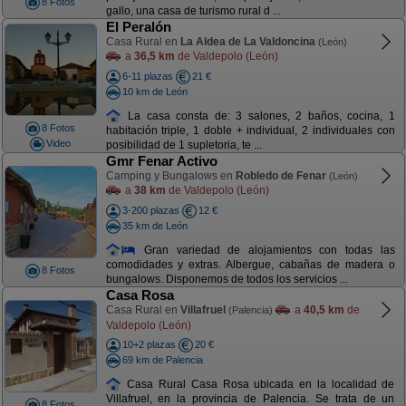
8 Fotos
gallo, una casa de turismo rural d ...
El Peralón
Casa Rural en
La Aldea de La Valdoncina
(León)
a
36,5 km
de Valdepolo (León)
6-11 plazas
21 €
10 km de León
La casa consta de: 3 salones, 2 baños, cocina, 1
8 Fotos
habitación triple, 1 doble + individual, 2 individuales con
Video
posibilidad de 1 supletoria, te ...
Gmr Fenar Activo
Camping y Bungalows en
Robledo de Fenar
(León)
a
38 km
de Valdepolo (León)
3-200 plazas
12 €
35 km de León
Gran variedad de alojamientos con todas las
comodidades y extras. Albergue, cabañas de madera o
8 Fotos
bungalows. Disponemos de todos los servicios ...
Casa Rosa
Casa Rural en
Villafruel
a
40,5 km
de
(Palencia)
Valdepolo (León)
10+2 plazas
20 €
69 km de Palencia
Casa Rural Casa Rosa ubicada en la localidad de
Villafruel, en la provincia de Palencia. Se trata de un
8 Fotos