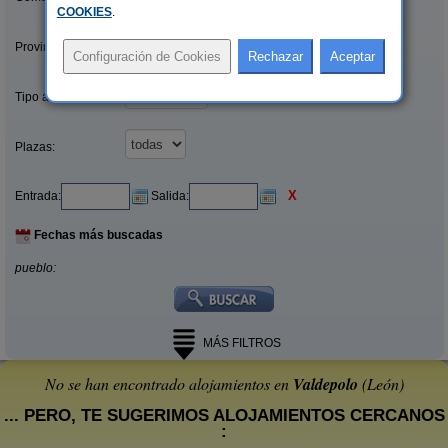
COOKIES
.
Provincias/Islas:
Tipo alquiler:
Plazas:
X
Entrada:
Salida:
Fechas más buscadas
pueblo:
MÁS FILTROS
No se han encontrado alojamientos en
Valdepolo
(León)
... PERO, TE SUGERIMOS ALOJAMIENTOS CERCANOS
: