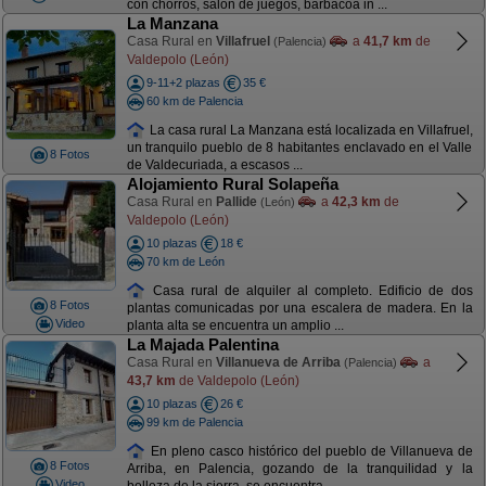
con chorros, salón de juegos, barbacoa in ...
La Manzana
Casa Rural en
Villafruel
a
41,7 km
de
(Palencia)
Valdepolo (León)
9-11+2 plazas
35 €
60 km de Palencia
La casa rural La Manzana está localizada en Villafruel,
un tranquilo pueblo de 8 habitantes enclavado en el Valle
8 Fotos
de Valdecuriada, a escasos ...
Alojamiento Rural Solapeña
Casa Rural en
Pallide
a
42,3 km
de
(León)
Valdepolo (León)
10 plazas
18 €
70 km de León
Casa rural de alquiler al completo. Edificio de dos
8 Fotos
plantas comunicadas por una escalera de madera. En la
Video
planta alta se encuentra un amplio ...
La Majada Palentina
Casa Rural en
Villanueva de Arriba
a
(Palencia)
43,7 km
de Valdepolo (León)
10 plazas
26 €
99 km de Palencia
En pleno casco histórico del pueblo de Villanueva de
8 Fotos
Arriba, en Palencia, gozando de la tranquilidad y la
Video