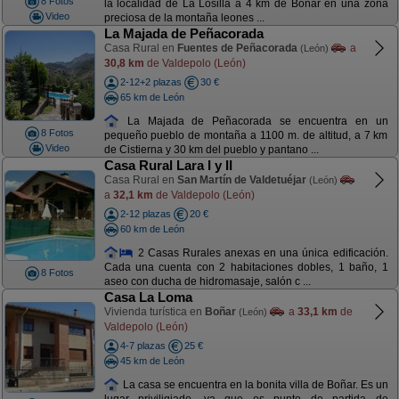
8 Fotos
la localidad de La Losilla a 4 km de Boñar en una zona
Video
preciosa de la montaña leones ...
La Majada de Peñacorada
Casa Rural en
Fuentes de Peñacorada
a
(León)
30,8 km
de Valdepolo (León)
2-12+2 plazas
30 €
65 km de León
La Majada de Peñacorada se encuentra en un
8 Fotos
pequeño pueblo de montaña a 1100 m. de altitud, a 7 km
Video
de Cistierna y 30 km del pueblo y pantano ...
Casa Rural Lara I y II
Casa Rural en
San Martín de Valdetuéjar
(León)
a
32,1 km
de Valdepolo (León)
2-12 plazas
20 €
60 km de León
2 Casas Rurales anexas en una única edificación.
Cada una cuenta con 2 habitaciones dobles, 1 baño, 1
8 Fotos
aseo con ducha de hidromasaje, salón c ...
Casa La Loma
Vivienda turística en
Boñar
a
33,1 km
de
(León)
Valdepolo (León)
4-7 plazas
25 €
45 km de León
La casa se encuentra en la bonita villa de Boñar. Es un