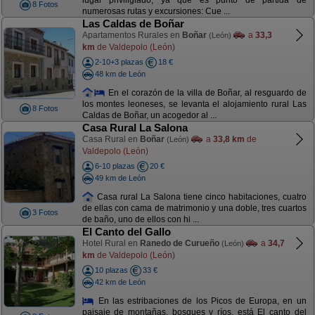
lugar priviligiado, ya que es punto de partida de
8 Fotos
numerosas rutas y excursiones: Cue ...
Las Caldas de Boñar
Apartamentos Rurales en
Boñar
a
33,3
(León)
km
de Valdepolo (León)
2-10+3 plazas
18 €
48 km de León
En el corazón de la villa de Boñar, al resguardo de
los montes leoneses, se levanta el alojamiento rural Las
8 Fotos
Caldas de Boñar, un acogedor al ...
Casa Rural La Salona
Casa Rural en
Boñar
a
33,8 km
de
(León)
Valdepolo (León)
6-10 plazas
20 €
49 km de León
Casa rural La Salona tiene cinco habitaciones, cuatro
de ellas con cama de matrimonio y una doble, tres cuartos
3 Fotos
de baño, uno de ellos con hi ...
El Canto del Gallo
Hotel Rural en
Ranedo de Curueño
a
34,7
(León)
km
de Valdepolo (León)
10 plazas
33 €
42 km de León
En las estribaciones de los Picos de Europa, en un
paisaje de montañas, bosques y ríos, está El canto del