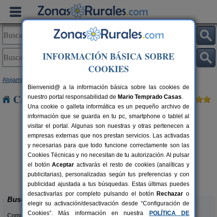
INFORMACIÓN BÁSICA SOBRE
COOKIES
Alojamientos
>
Castilla y León
>
León
> Valdepolo
Bienvenid@ a la información básica sobre las cookies de
Casas Rurales cerca de Valdepolo
nuestro portal responsabilidad de
Mario Temprado Casas
.
Una cookie o galleta informática es un pequeño archivo de
información que se guarda en tu pc, smartphone o tablet al
visitar el portal. Algunas son nuestras y otras pertenecen a
empresas externas que nos prestan servicios. Las activadas
y necesarias para que todo funcione correctamente son las
Cookies Técnicas y no necesitan de tu autorización. Al pulsar
el botón
Aceptar
activarás el resto de cookies (analíticas y
Complejo Rural Aguas Frías
rs.
8+1 pers.
publicitarias), personalizadas según tus preferencias y con
 €
27 €
La Omañuela (León)
desde
publicidad ajustada a tus búsquedas. Estas últimas puedes
desactivarlas por completo pulsando el botón
Rechazar
o
Buscar
elegir su activación/desactivación desde “Configuración de
Cookies”. Más información en nuestra
POLÍTICA DE
Comunidades: