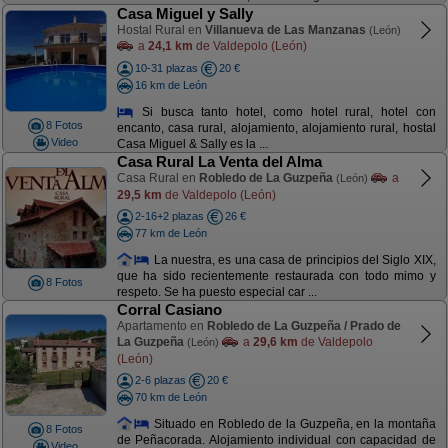
Casa Miguel y Sally
Hostal Rural en
Villanueva de Las Manzanas
(León)
a
24,1 km
de Valdepolo (León)
10-31 plazas
20 €
16 km de León
Si busca tanto hotel, como hotel rural, hotel con
8 Fotos
encanto, casa rural, alojamiento, alojamiento rural, hostal
Video
Casa Miguel & Sally es la ...
Casa Rural La Venta del Alma
Casa Rural en
Robledo de La Guzpeña
a
(León)
29,5 km
de Valdepolo (León)
2-16+2 plazas
26 €
77 km de León
La nuestra, es una casa de principios del Siglo XIX,
que ha sido recientemente restaurada con todo mimo y
8 Fotos
respeto. Se ha puesto especial car ...
Corral Casiano
Apartamento en
Robledo de La Guzpeña / Prado de
La Guzpeña
a
29,6 km
de Valdepolo
(León)
(León)
2-6 plazas
20 €
70 km de León
Situado en Robledo de la Guzpeña, en la montaña
8 Fotos
de Peñacorada. Alojamiento individual con capacidad de
Video