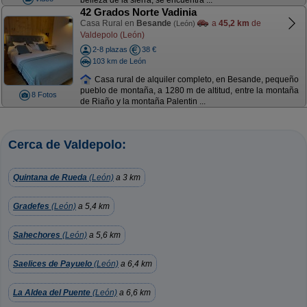
belleza de la sierra, se encuentra ...
42 Grados Norte Vadinia
Casa Rural en
Besande
a
45,2 km
de
(León)
Valdepolo (León)
2-8 plazas
38 €
103 km de León
Casa rural de alquiler completo, en Besande, pequeño
pueblo de montaña, a 1280 m de altitud, entre la montaña
8 Fotos
de Riaño y la montaña Palentin ...
Cerca de Valdepolo:
Quintana de Rueda
(León)
a 3 km
Gradefes
(León)
a 5,4 km
Sahechores
(León)
a 5,6 km
Saelices de Payuelo
(León)
a 6,4 km
La Aldea del Puente
(León)
a 6,6 km