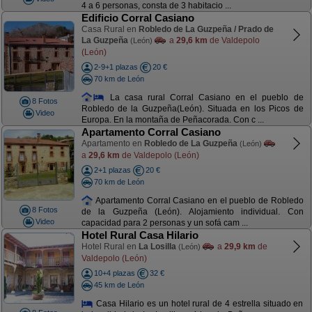
4 a 6 personas, consta de 3 habitacio ...
Edificio Corral Casiano
Casa Rural en
Robledo de La Guzpeña / Prado de
La Guzpeña
a
29,6 km
de Valdepolo
(León)
(León)
2-9+1 plazas
20 €
70 km de León
La casa rural Corral Casiano en el pueblo de
8 Fotos
Robledo de la Guzpeña(León). Situada en los Picos de
Video
Europa. En la montaña de Peñacorada. Con c ...
Apartamento Corral Casiano
Apartamento en
Robledo de La Guzpeña
(León)
a
29,6 km
de Valdepolo (León)
2+1 plazas
20 €
70 km de León
Apartamento Corral Casiano en el pueblo de Robledo
8 Fotos
de la Guzpeña (León). Alojamiento individual. Con
Video
capacidad para 2 personas y un sofá cam ...
Hotel Rural Casa Hilario
Hotel Rural en
La Losilla
a
29,9 km
de
(León)
Valdepolo (León)
10+4 plazas
32 €
45 km de León
Casa Hilario es un hotel rural de 4 estrella situado en