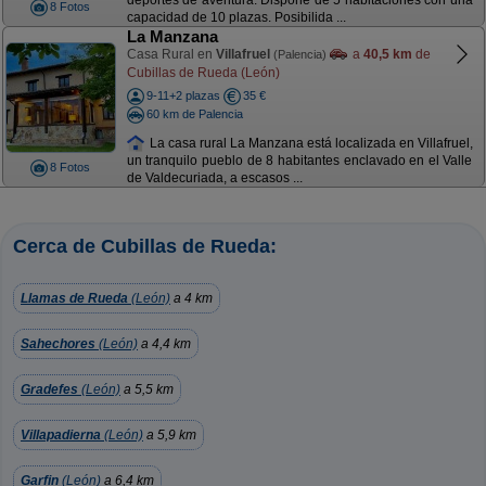
deportes de aventura. Dispone de 5 habitaciones con una
8 Fotos
capacidad de 10 plazas. Posibilida ...
La Manzana
Casa Rural en
Villafruel
a
40,5 km
de
(Palencia)
Cubillas de Rueda (León)
9-11+2 plazas
35 €
60 km de Palencia
La casa rural La Manzana está localizada en Villafruel,
un tranquilo pueblo de 8 habitantes enclavado en el Valle
8 Fotos
de Valdecuriada, a escasos ...
Cerca de Cubillas de Rueda:
Llamas de Rueda
(León)
a 4 km
Sahechores
(León)
a 4,4 km
Gradefes
(León)
a 5,5 km
Villapadierna
(León)
a 5,9 km
Garfin
(León)
a 6,4 km