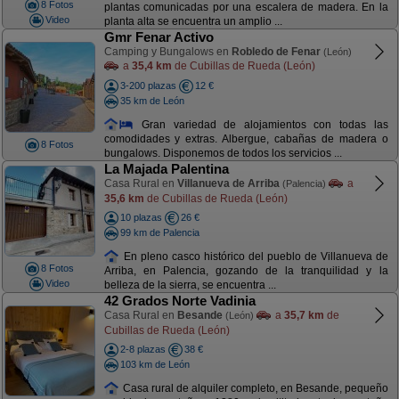
8 Fotos
plantas comunicadas por una escalera de madera. En la
Video
planta alta se encuentra un amplio ...
Gmr Fenar Activo
Camping y Bungalows en
Robledo de Fenar
(León)
a
35,4 km
de Cubillas de Rueda (León)
3-200 plazas
12 €
35 km de León
Gran variedad de alojamientos con todas las
comodidades y extras. Albergue, cabañas de madera o
8 Fotos
bungalows. Disponemos de todos los servicios ...
La Majada Palentina
Casa Rural en
Villanueva de Arriba
a
(Palencia)
35,6 km
de Cubillas de Rueda (León)
10 plazas
26 €
99 km de Palencia
En pleno casco histórico del pueblo de Villanueva de
8 Fotos
Arriba, en Palencia, gozando de la tranquilidad y la
Video
belleza de la sierra, se encuentra ...
42 Grados Norte Vadinia
Casa Rural en
Besande
a
35,7 km
de
(León)
Cubillas de Rueda (León)
2-8 plazas
38 €
103 km de León
Casa rural de alquiler completo, en Besande, pequeño