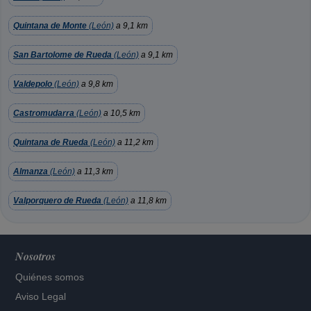
Quintana de Monte
(León)
a 9,1 km
San Bartolome de Rueda
(León)
a 9,1 km
Valdepolo
(León)
a 9,8 km
Castromudarra
(León)
a 10,5 km
Quintana de Rueda
(León)
a 11,2 km
Almanza
(León)
a 11,3 km
Valporquero de Rueda
(León)
a 11,8 km
Nosotros
Quiénes somos
Aviso Legal