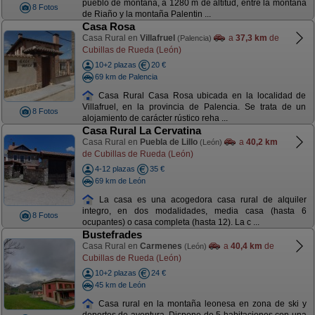
pueblo de montaña, a 1280 m de altitud, entre la montaña
8 Fotos
de Riaño y la montaña Palentin ...
Casa Rosa
Casa Rural en
Villafruel
a
37,3 km
de
(Palencia)
Cubillas de Rueda (León)
10+2 plazas
20 €
69 km de Palencia
Casa Rural Casa Rosa ubicada en la localidad de
Villafruel, en la provincia de Palencia. Se trata de un
8 Fotos
alojamiento de carácter rústico reha ...
Casa Rural La Cervatina
Casa Rural en
Puebla de Lillo
a
40,2 km
(León)
de Cubillas de Rueda (León)
4-12 plazas
35 €
69 km de León
La casa es una acogedora casa rural de alquiler
integro, en dos modalidades, media casa (hasta 6
8 Fotos
ocupantes) o casa completa (hasta 12). La c ...
Bustefrades
Casa Rural en
Carmenes
a
40,4 km
de
(León)
Cubillas de Rueda (León)
10+2 plazas
24 €
45 km de León
Casa rural en la montaña leonesa en zona de ski y