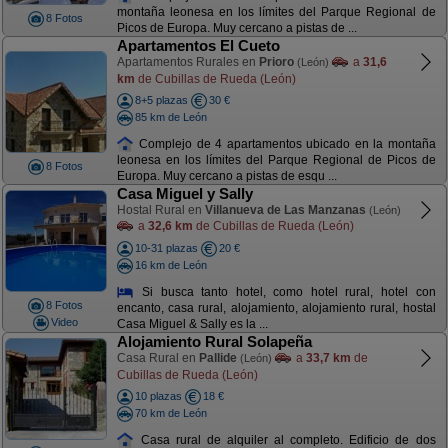
montaña leonesa en los límites del Parque Regional de
8 Fotos
Picos de Europa. Muy cercano a pistas de ...
Apartamentos El Cueto
Apartamentos Rurales en
Prioro
a
31,6
(León)
km
de Cubillas de Rueda (León)
8+5 plazas
30 €
85 km de León
Complejo de 4 apartamentos ubicado en la montaña
leonesa en los límites del Parque Regional de Picos de
8 Fotos
Europa. Muy cercano a pistas de esqu ...
Casa Miguel y Sally
Hostal Rural en
Villanueva de Las Manzanas
(León)
a
32,6 km
de Cubillas de Rueda (León)
10-31 plazas
20 €
16 km de León
Si busca tanto hotel, como hotel rural, hotel con
8 Fotos
encanto, casa rural, alojamiento, alojamiento rural, hostal
Video
Casa Miguel & Sally es la ...
Alojamiento Rural Solapeña
Casa Rural en
Pallide
a
33,7 km
de
(León)
Cubillas de Rueda (León)
10 plazas
18 €
70 km de León
Casa rural de alquiler al completo. Edificio de dos