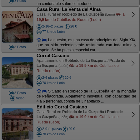
8 Fotos
un confortable salón-comedor co ...
Casa Rural La Venta del Alma
Casa Rural en
Robledo de La Guzpeña
a
(León)
19,9 km
de Cubillas de Rueda (León)
2-16+2 plazas
26 €
77 km de León
La nuestra, es una casa de principios del Siglo XIX,
que ha sido recientemente restaurada con todo mimo y
8 Fotos
respeto. Se ha puesto especial car ...
Corral Casiano
Apartamento en
Robledo de La Guzpeña / Prado de
La Guzpeña
a
19,9 km
de Cubillas de
(León)
Rueda (León)
2-6 plazas
20 €
70 km de León
Situado en Robledo de la Guzpeña, en la montaña
8 Fotos
de Peñacorada. Alojamiento individual con capacidad de
Video
4 a 6 personas, consta de 3 habitacio ...
Edificio Corral Casiano
Casa Rural en
Robledo de La Guzpeña / Prado de
La Guzpeña
a
19,9 km
de Cubillas de
(León)
Rueda (León)
2-9+1 plazas
20 €
70 km de León