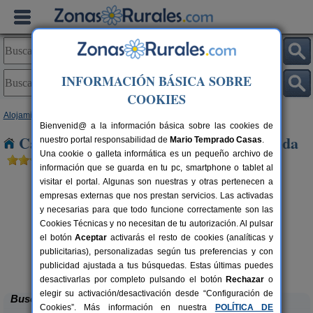
INFORMACIÓN BÁSICA SOBRE
COOKIES
Alojamientos
>
Castilla y León
>
León
> Cubillas de Rueda
Bienvenid@ a la información básica sobre las cookies de
Casas Rurales cerca de Cubillas de Rueda
nuestro portal responsabilidad de
Mario Temprado Casas
.
Una cookie o galleta informática es un pequeño archivo de
información que se guarda en tu pc, smartphone o tablet al
visitar el portal. Algunas son nuestras y otras pertenecen a
empresas externas que nos prestan servicios. Las activadas
y necesarias para que todo funcione correctamente son las
Cookies Técnicas y no necesitan de tu autorización. Al pulsar
el botón
Aceptar
activarás el resto de cookies (analíticas y
publicitarias), personalizadas según tus preferencias y con
Complejo Rural Aguas Frías
rs.
8+1 pers.
 €
27 €
publicidad ajustada a tus búsquedas. Estas últimas puedes
La Omañuela (León)
desde
desactivarlas por completo pulsando el botón
Rechazar
o
elegir su activación/desactivación desde “Configuración de
Buscar
Cookies”. Más información en nuestra
POLÍTICA DE