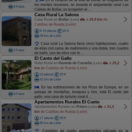
los montes leoneses, se levanta el alojamiento rural Las
8 Fotos
Caldas de Boñar, un acogedor al ...
Casa Rural La Salona
Casa Rural en
Boñar
a
26,9 km
de
(León)
Cubillas de Rueda (León)
6-10 plazas
20 €
49 km de León
Casa rural La Salona tiene cinco habitaciones, cuatro
de ellas con cama de matrimonio y una doble, tres cuartos
3 Fotos
de baño, uno de ellos con hi ...
El Canto del Gallo
Hotel Rural en
Ranedo de Curueño
a
29,2
(León)
km
de Cubillas de Rueda (León)
10 plazas
33 €
42 km de León
En las estribaciones de los Picos de Europa, en un
paisaje de montañas, bosques y ríos, está El canto del
8 Fotos
gallo, una casa de turismo rural d ...
Apartamentos Rurales El Cueto
Apartamentos Rurales en
Prioro
a
31,4
(León)
km
de Cubillas de Rueda (León)
17 plazas
30 €
85 km de León
Complejo de cuatro apartamentos ubicado en la