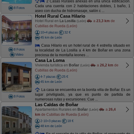
2 Casas Rurales anexas en una única edificación.
Cada una cuenta con 2 habitaciones dobles, 1 baño, 1
8 Fotos
aseo con ducha de hidromasaje, salón c ...
Hotel Rural Casa Hilario
Hotel Rural en
La Losilla
a
23,3 km
de
(León)
Cubillas de Rueda (León)
10+4 plazas
32 €
45 km de León
Casa Hilario es un hotel rural de 4 estrella situado en
8 Fotos
la localidad de La Losilla a 4 km de Boñar en una zona
Video
preciosa de la montaña leones ...
Casa La Loma
Vivienda turística en
Boñar
a
26,2 km
de
(León)
Cubillas de Rueda (León)
4-7 plazas
25 €
45 km de León
La casa se encuentra en la bonita villa de Boñar. Es un
lugar priviligiado, ya que es punto de partida de
8 Fotos
numerosas rutas y excursiones: Cue ...
Las Caldas de Boñar
Apartamentos Rurales en
Boñar
a
26,4
(León)
km
de Cubillas de Rueda (León)
2-10+3 plazas
18 €
48 km de León
En el corazón de la villa de Boñar, al resguardo de