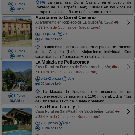
La casa rural Corral Casiano en el pueblo de
8 Fotos
Robledo de la Guzpeña(León). Situada en los Picos de
Video
Europa. En la montaña de Peñacorada. Con c ...
Apartamento Corral Casiano
Apartamento en
Robledo de La Guzpeña
(León)
a
19,9 km
de Cubillas de Rueda (León)
2+1 plazas
20 €
70 km de León
Apartamento Corral Casiano en el pueblo de Robledo
8 Fotos
de la Guzpeña (León). Alojamiento individual. Con
Video
capacidad para 2 personas y un sofá cam ...
La Majada de Peñacorada
Casa Rural en
Fuentes de Peñacorada
a
(León)
21,1 km
de Cubillas de Rueda (León)
2-12+2 plazas
30 €
65 km de León
La Majada de Peñacorada se encuentra en un
8 Fotos
pequeño pueblo de montaña a 1100 m. de altitud, a 7 km
Video
de Cistierna y 30 km del pueblo y pantano ...
Casa Rural Lara I y II
Casa Rural en
San Martín de Valdetuéjar
(León)
a
22,6 km
de Cubillas de Rueda (León)
2-12 plazas
20 €
60 km de León