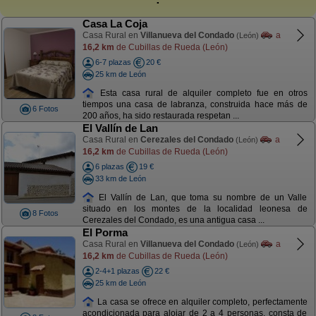
Casa La Coja
Casa Rural en
Villanueva del Condado
a
(León)
16,2 km
de Cubillas de Rueda (León)
6-7 plazas
20 €
25 km de León
Esta casa rural de alquiler completo fue en otros
tiempos una casa de labranza, construida hace más de
6 Fotos
200 años, ha sido restaurada respetan ...
El Vallín de Lan
Casa Rural en
Cerezales del Condado
a
(León)
16,2 km
de Cubillas de Rueda (León)
6 plazas
19 €
33 km de León
El Vallín de Lan, que toma su nombre de un Valle
situado en los montes de la localidad leonesa de
8 Fotos
Cerezales del Condado, es una antigua casa ...
El Porma
Casa Rural en
Villanueva del Condado
a
(León)
16,2 km
de Cubillas de Rueda (León)
2-4+1 plazas
22 €
25 km de León
La casa se ofrece en alquiler completo, perfectamente
acondicionada para alojar de 2 a 4 personas, consta de