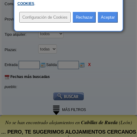
COOKIES
.
Comunidades:
Provincias/Islas:
Tipo alquiler:
Plazas:
X
Entrada:
Salida:
Fechas más buscadas
pueblo:
MÁS FILTROS
No se han encontrado alojamientos en
Cubillas de Rueda
(León)
... PERO, TE SUGERIMOS ALOJAMIENTOS CERCANOS
: