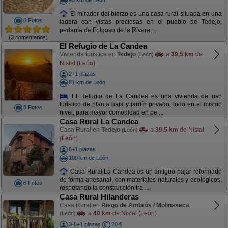
El mirador del bierzo es una casa rural situada en una
8 Fotos
ladera con vistas preciosas en el pueblo de Tedejo,
pedanía de Folgoso de la Rivera, ...
(3 comentarios)
El Refugio de La Candea
Vivienda turística en
Tedejo
a
39,5 km
de
(León)
Nistal (León)
2+1 plazas
81 km de León
El Refugio de La Candea es una vivienda de uso
turístico de planta baja y jardín privado, todo en el mismo
8 Fotos
nivel, para mayor comodidad en pe ...
Casa Rural La Candea
Casa Rural en
Tedejo
a
39,5 km
de Nistal
(León)
(León)
6+1 plazas
100 km de León
Casa Rural La Candea es un antigüo pajar reformado
de forma artesanal, con materiales naturales y ecológicos,
8 Fotos
respetando la construcción tra ...
Casa Rural Hilanderas
Casa Rural en
Riego de Ambrós / Molinaseca
a
40 km
de Nistal (León)
(León)
3-8+1 plazas
20 €