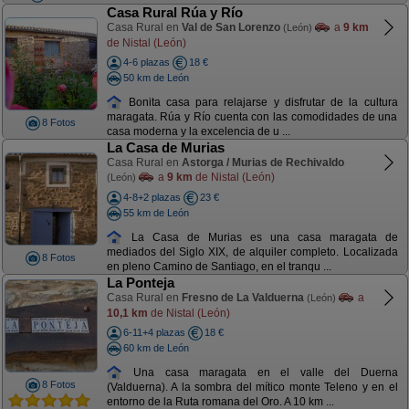
Casa Rural Rúa y Río
Casa Rural en
Val de San Lorenzo
a
9 km
(León)
de Nistal (León)
4-6 plazas
18 €
50 km de León
Bonita casa para relajarse y disfrutar de la cultura
maragata. Rúa y Río cuenta con las comodidades de una
8 Fotos
casa moderna y la excelencia de u ...
La Casa de Murias
Casa Rural en
Astorga / Murias de Rechivaldo
a
9 km
de Nistal (León)
(León)
4-8+2 plazas
23 €
55 km de León
La Casa de Murias es una casa maragata de
mediados del Siglo XIX, de alquiler completo. Localizada
8 Fotos
en pleno Camino de Santiago, en el tranqu ...
La Ponteja
Casa Rural en
Fresno de La Valduerna
a
(León)
10,1 km
de Nistal (León)
6-11+4 plazas
18 €
60 km de León
Una casa maragata en el valle del Duerna
8 Fotos
(Valduerna). A la sombra del mítico monte Teleno y en el
entorno de la Ruta romana del Oro. A 10 km ...