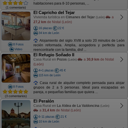
habitaciones para 8-10 personas, ...
(1 comentario)
El Capricho del Tejar
Vivienda turística en
Cimanes del Tejar
a
(León)
27,2 km
de Nistal (León)
16 plazas
22 €
34 km de León
Alojamiento del siglo XVIII a solo 20 minutos de León
8 Fotos
recién reformada. Amplia, acogedora y perfecta para
Video
reencontrarte con la familia, disf ...
El Refugio Soñado II
Casa Rural en
Pozos
a
30,9 km
de Nistal
(León)
(León)
4+1 plazas
45 €
115 km de León
Casa rural de alquiler completo pensada para alojar
8 Fotos
grupos de 2 a 5 personas. Ideal para escapadas en
pareja, o pequeñas familias que quiera ...
(3 comentarios)
El Peralón
Casa Rural en
La Aldea de La Valdoncina
(León)
a
31,4 km
de Nistal (León)
6-11 plazas
21 €
10 km de León