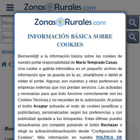
INFORMACIÓN BÁSICA SOBRE
COOKIES
Alojamientos
>
Castilla y León
>
León
> Nistal
Bienvenid@ a la información básica sobre las cookies de
Casas Rurales cerca de Nistal
nuestro portal responsabilidad de
Mario Temprado Casas
.
Una cookie o galleta informática es un pequeño archivo de
información que se guarda en tu pc, smartphone o tablet al
visitar el portal. Algunas son nuestras y otras pertenecen a
empresas externas que nos prestan servicios. Las activadas
y necesarias para que todo funcione correctamente son las
Cookies Técnicas y no necesitan de tu autorización. Al pulsar
el botón
Aceptar
activarás el resto de cookies (analíticas y
Complejo Rural Aguas Frías
rs.
8+1 pers.
publicitarias), personalizadas según tus preferencias y con
 €
27 €
La Omañuela (León)
desde
publicidad ajustada a tus búsquedas. Estas últimas puedes
desactivarlas por completo pulsando el botón
Rechazar
o
Buscar
elegir su activación/desactivación desde “Configuración de
Cookies”. Más información en nuestra
POLÍTICA DE
Comunidades: