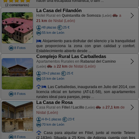
hacer una escapada romántica, o fam ...
(2 comentarios)
La Casa del Filandón
Hotel Rural en
Quintanilla de Somoza
a
(León)
21 km
de Nistal (León)
48 plazas
25 €
55 km de León
Alojamiento para disfrutar del silencio y la tranquilidad
que proporciona la zona con gran calidad y confort.
8 Fotos
Establecimiento abierto desde ...
Complejo Rural Las Carballedas
Apartamentos Rurales en
Rabanal del Camino
a
22 km
de Nistal (León)
(León)
28+2 plazas
25 €
15 km de León
Las Carballedas, inaugurada en Julio del 2014, con
licencia oficial en turismo (AT-LE-58), son apartamentos
8 Fotos
rurales ideal para parejas, pequ ...
La Casa de Rosa
Casa Rural en
Filiel / Lucillo
a
27,1 km
de
(León)
Nistal (León)
4-8+1 plazas
23 €
70 km de León
Casa para alquilar en Filiel, junto al monte Teleno
8 Fotos
(2.183m). Situada a 25 Kms. de Astorga, cuenta con tres