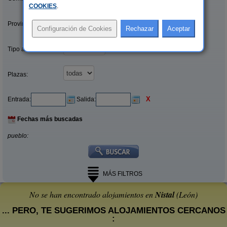
COOKIES
.
Provincias/Islas:
Tipo alquiler:
Plazas:
X
Entrada:
Salida:
Fechas más buscadas
pueblo:
MÁS FILTROS
No se han encontrado alojamientos en
Nistal
(León)
... PERO, TE SUGERIMOS ALOJAMIENTOS CERCANOS
: