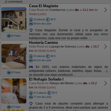
(1 comentario)
Casa El Magüeto
Casa Rural en
Combarros
a
14,1 km
de
(León)
Nistal (León)
10 plazas
40 €
58 km de León
Casa Magüeto: Donde lo rural y lo acogedor se
mezclan con una iluminación cálida para sus cinco
8 Fotos
habitaciones, cada una con su propio estilo. ...
Hostería Camino
Hotel Rural en
Luyego de Somoza
a
19,7
(León)
km
de Nistal (León)
24 plazas
40 €
54 km de León
En 2003, con sobrios materiales de siglos de
antigüedad (sillares, baldosas, ladrillos, vigas, forjas, …),
8 Fotos
se resucitó una vieja construcció ...
El Refugio Soñado I
Casa Rural en
Tabuyo del Monte
a
20,2
(León)
km
de Nistal (León)
4+2 plazas
35 €
77 km de León
Casa rural de alquiler completo para albergar a
8 Fotos
grupos de 2 a 6 personas. Ideal para parejas que quieran