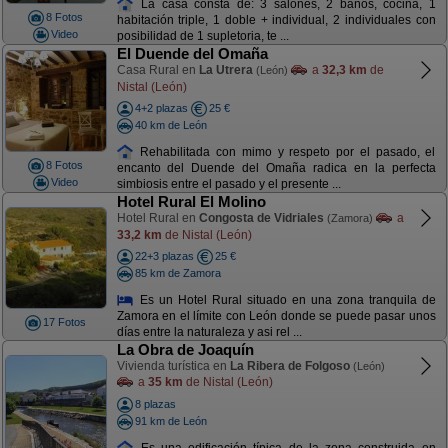
La casa consta de: 3 salones, 2 baños, cocina, 1
8 Fotos
habitación triple, 1 doble + individual, 2 individuales con
Video
posibilidad de 1 supletoria, te ...
El Duende del Omaña
Casa Rural en
La Utrera
a
32,3 km
de
(León)
Nistal (León)
4+2 plazas
25 €
40 km de León
Rehabilitada con mimo y respeto por el pasado, el
8 Fotos
encanto del Duende del Omaña radica en la perfecta
Video
simbiosis entre el pasado y el presente ...
Hotel Rural El Molino
Hotel Rural en
Congosta de Vidriales
a
(Zamora)
33,2 km
de Nistal (León)
22+3 plazas
25 €
85 km de Zamora
Es un Hotel Rural situado en una zona tranquila de
Zamora en el límite con León donde se puede pasar unos
17 Fotos
días entre la naturaleza y asi rel ...
La Obra de Joaquín
Vivienda turística en
La Ribera de Folgoso
(León)
a
35 km
de Nistal (León)
8 plazas
91 km de León
Es una edificación típica de la zona construida en