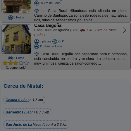
60 km de León
La Casa Rural Hilanderas está situada en pleno
Camino de Santiago. La zona está rodeada de naturaleza,
8 Fotos
rios, rutas de senderismos y pueblos ...
Casa Begoña
Casa Rural en
Igüeña
a
40,2 km
de Nistal
(León)
(León)
6 plazas
25 €
110 km de León
Casa Rural Begoña con capacidad para 6 personas,
8 Fotos
está construida en piedra y madera. La primera planta,
muy luminosa, consta de salón-comedo ...
(1 comentario)
Cerca de Nistal:
Celada
(León)
a 1,6 km
Barrientos
(León)
a 3,3 km
San Justo de La Vega
(León)
a 3,3 km