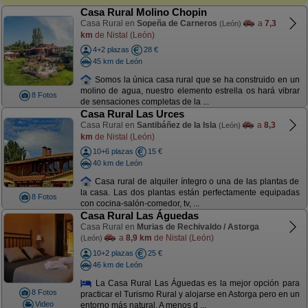
Casa Rural Molino Chopin
Casa Rural en
Sopeña de Carneros
a
7,3
(León)
km
de Nistal (León)
4+2 plazas
28 €
45 km de León
Somos la única casa rural que se ha construido en un
molino de agua, nuestro elemento estrella os hará vibrar
8 Fotos
de sensaciones completas de la ...
Casa Rural Las Urces
Casa Rural en
Santibáñez de la Isla
a
8,3
(León)
km
de Nistal (León)
10+6 plazas
15 €
40 km de León
Casa rural de alquiler íntegro o una de las plantas de
la casa. Las dos plantas están perfectamente equipadas
8 Fotos
con cocina-salón-comedor, tv, ...
Casa Rural Las Águedas
Casa Rural en
Murias de Rechivaldo / Astorga
a
8,9 km
de Nistal (León)
(León)
10+2 plazas
25 €
46 km de León
La Casa Rural Las Águedas es la mejor opción para
8 Fotos
practicar el Turismo Rural y alojarse en Astorga pero en un
Video
entorno más natural. A menos d ...