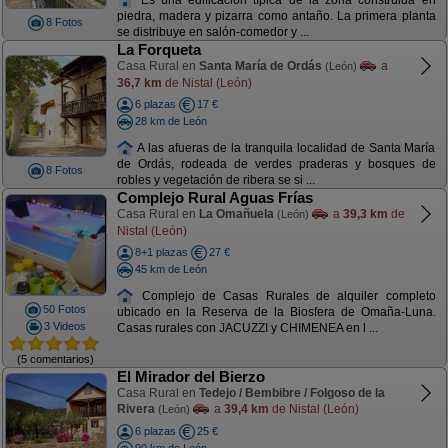
piedra, madera y pizarra como antaño. La primera planta
8 Fotos
se distribuye en salón-comedor y ...
La Forqueta
Casa Rural en
Santa María de Ordás
a
(León)
36,7 km
de Nistal (León)
6 plazas
17 €
28 km de León
A las afueras de la tranquila localidad de Santa María
de Ordás, rodeada de verdes praderas y bosques de
8 Fotos
robles y vegetación de ribera se si ...
Complejo Rural Aguas Frías
Casa Rural en
La Omañuela
a
39,3 km
de
(León)
Nistal (León)
8+1 plazas
27 €
45 km de León
Complejo de Casas Rurales de alquiler completo
50 Fotos
ubicado en la Reserva de la Biosfera de Omaña-Luna.
3 Videos
Casas rurales con JACUZZI y CHIMENEA en l ...
(5 comentarios)
El Mirador del Bierzo
Casa Rural en
Tedejo / Bembibre / Folgoso de la
Rivera
a
39,4 km
de Nistal (León)
(León)
6 plazas
25 €
90 km de León