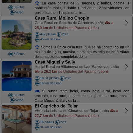
La casa consta de: 3 salones, 2 baños, cocina, 1
8 Fotos
habitación triple, 1 doble + individual, 2 individuales con
Video
posibilidad de 1 supletoria, te ...
Casa Rural Molino Chopin
Casa Rural en
Sopeña de Carneros
a
(León)
25,9 km
de Urdiales del Paramo (León)
4+2 plazas
28 €
45 km de León
Somos la única casa rural que se ha construido en un
molino de agua, nuestro elemento estrella os hará vibrar
8 Fotos
de sensaciones completas de la ...
Casa Miguel y Sally
Hostal Rural en
Villanueva de Las Manzanas
(León)
a
26,3 km
de Urdiales del Paramo (León)
10-31 plazas
20 €
16 km de León
Si busca tanto hotel, como hotel rural, hotel con
8 Fotos
encanto, casa rural, alojamiento, alojamiento rural, hostal
Video
Casa Miguel & Sally es la ...
El Capricho del Tejar
Vivienda turística en
Cimanes del Tejar
a
(León)
27,7 km
de Urdiales del Paramo (León)
16 plazas
22 €
34 km de León