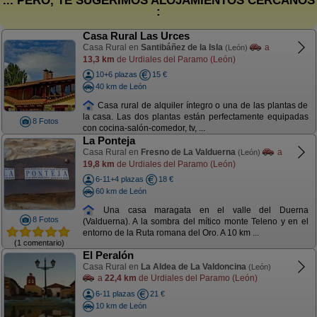
... PERO, TE SUGERIMOS ALOJAMIENTOS CERCANOS
:
Casa Rural Las Urces
Casa Rural en
Santibáñez de la Isla
a
(León)
13,3 km
de Urdiales del Paramo (León)
10+6 plazas
15 €
40 km de León
Casa rural de alquiler íntegro o una de las plantas de
la casa. Las dos plantas están perfectamente equipadas
8 Fotos
con cocina-salón-comedor, tv, ...
La Ponteja
Casa Rural en
Fresno de La Valduerna
a
(León)
19,8 km
de Urdiales del Paramo (León)
6-11+4 plazas
18 €
60 km de León
Una casa maragata en el valle del Duerna
8 Fotos
(Valduerna). A la sombra del mítico monte Teleno y en el
entorno de la Ruta romana del Oro. A 10 km ...
(1 comentario)
El Peralón
Casa Rural en
La Aldea de La Valdoncina
(León)
a
22,4 km
de Urdiales del Paramo (León)
6-11 plazas
21 €
10 km de León