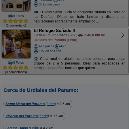
30 km de León
El Hotel Santa Lucía se encuentra situado en Otero de
8 Fotos
las Dueñas. Ofrece un trato familiar y dispone de
habitaciones sobradamente amplias co ...
(1 comentario)
El Refugio Soñado II
Casa Rural en
Pozos
a
46,8 km
de
(León)
Urdiales del Paramo (León)
4+1 plazas
45 €
115 km de León
Casa rural de alquiler completo pensada para alojar
8 Fotos
grupos de 2 a 5 personas. Ideal para escapadas en
pareja, o pequeñas familias que quiera ...
(3 comentarios)
Cerca de Urdiales del Paramo:
Santa Maria del Paramo
(León)
a 2,6 km
Villarrin del Paramo
(León)
a 3,6 km
Laguna Dalga
(León)
a 4,7 km