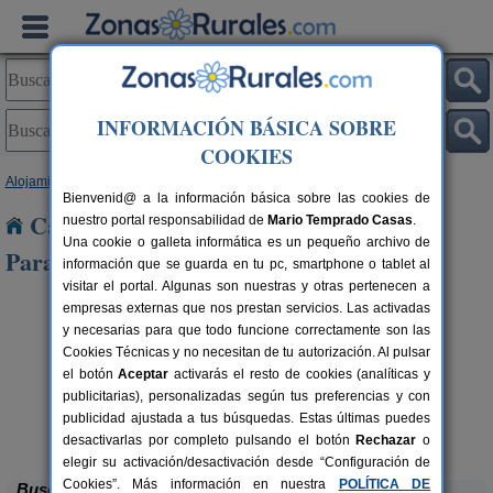
INFORMACIÓN BÁSICA SOBRE
COOKIES
Alojamientos
>
Castilla y León
>
León
> Urdiales del Paramo
Bienvenid@ a la información básica sobre las cookies de
Casas Rurales cerca de Urdiales del
nuestro portal responsabilidad de
Mario Temprado Casas
.
Una cookie o galleta informática es un pequeño archivo de
Paramo
información que se guarda en tu pc, smartphone o tablet al
visitar el portal. Algunas son nuestras y otras pertenecen a
empresas externas que nos prestan servicios. Las activadas
y necesarias para que todo funcione correctamente son las
Cookies Técnicas y no necesitan de tu autorización. Al pulsar
el botón
Aceptar
activarás el resto de cookies (analíticas y
publicitarias), personalizadas según tus preferencias y con
publicidad ajustada a tus búsquedas. Estas últimas puedes
Complejo Rural Aguas Frías
rs.
8+1 pers.
 €
27 €
La Omañuela (León)
desde
desactivarlas por completo pulsando el botón
Rechazar
o
elegir su activación/desactivación desde “Configuración de
Cookies”. Más información en nuestra
POLÍTICA DE
Buscar