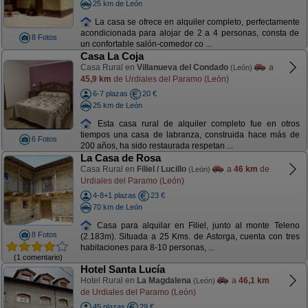
25 km de León
La casa se ofrece en alquiler completo, perfectamente
acondicionada para alojar de 2 a 4 personas, consta de
8 Fotos
un confortable salón-comedor co ...
Casa La Coja
Casa Rural en
Villanueva del Condado
a
(León)
45,9 km
de Urdiales del Paramo (León)
6-7 plazas
20 €
25 km de León
Esta casa rural de alquiler completo fue en otros
tiempos una casa de labranza, construida hace más de
6 Fotos
200 años, ha sido restaurada respetan ...
La Casa de Rosa
Casa Rural en
Filiel / Lucillo
a
46 km
de
(León)
Urdiales del Paramo (León)
4-8+1 plazas
23 €
70 km de León
Casa para alquilar en Filiel, junto al monte Teleno
8 Fotos
(2.183m). Situada a 25 Kms. de Astorga, cuenta con tres
habitaciones para 8-10 personas, ...
(1 comentario)
Hotel Santa Lucía
Hotel Rural en
La Magdalena
a
46,1 km
(León)
de Urdiales del Paramo (León)
45 plazas
29 €