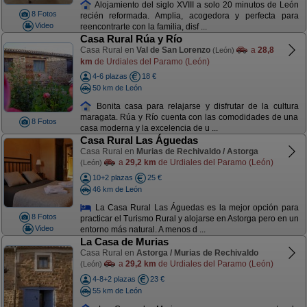
Alojamiento del siglo XVIII a solo 20 minutos de León
8 Fotos
recién reformada. Amplia, acogedora y perfecta para
Video
reencontrarte con la familia, disf ...
Casa Rural Rúa y Río
Casa Rural en
Val de San Lorenzo
a
28,8
(León)
km
de Urdiales del Paramo (León)
4-6 plazas
18 €
50 km de León
Bonita casa para relajarse y disfrutar de la cultura
maragata. Rúa y Río cuenta con las comodidades de una
8 Fotos
casa moderna y la excelencia de u ...
Casa Rural Las Águedas
Casa Rural en
Murias de Rechivaldo / Astorga
a
29,2 km
de Urdiales del Paramo (León)
(León)
10+2 plazas
25 €
46 km de León
La Casa Rural Las Águedas es la mejor opción para
8 Fotos
practicar el Turismo Rural y alojarse en Astorga pero en un
Video
entorno más natural. A menos d ...
La Casa de Murias
Casa Rural en
Astorga / Murias de Rechivaldo
a
29,2 km
de Urdiales del Paramo (León)
(León)
4-8+2 plazas
23 €
55 km de León