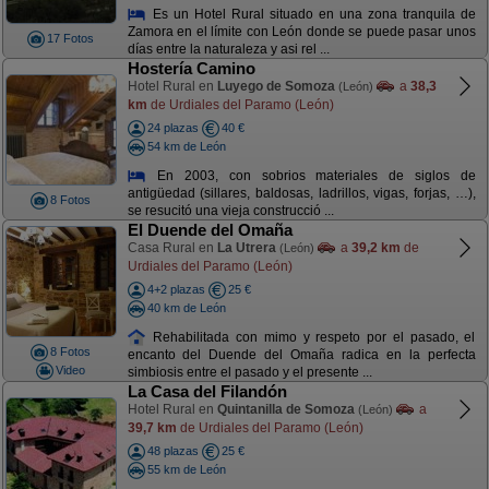
Es un Hotel Rural situado en una zona tranquila de
Zamora en el límite con León donde se puede pasar unos
17 Fotos
días entre la naturaleza y asi rel ...
Hostería Camino
Hotel Rural en
Luyego de Somoza
a
38,3
(León)
km
de Urdiales del Paramo (León)
24 plazas
40 €
54 km de León
En 2003, con sobrios materiales de siglos de
antigüedad (sillares, baldosas, ladrillos, vigas, forjas, …),
8 Fotos
se resucitó una vieja construcció ...
El Duende del Omaña
Casa Rural en
La Utrera
a
39,2 km
de
(León)
Urdiales del Paramo (León)
4+2 plazas
25 €
40 km de León
Rehabilitada con mimo y respeto por el pasado, el
8 Fotos
encanto del Duende del Omaña radica en la perfecta
Video
simbiosis entre el pasado y el presente ...
La Casa del Filandón
Hotel Rural en
Quintanilla de Somoza
a
(León)
39,7 km
de Urdiales del Paramo (León)
48 plazas
25 €
55 km de León