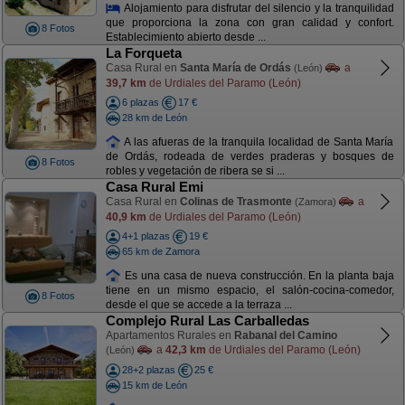
Alojamiento para disfrutar del silencio y la tranquilidad
que proporciona la zona con gran calidad y confort.
8 Fotos
Establecimiento abierto desde ...
La Forqueta
Casa Rural en
Santa María de Ordás
a
(León)
39,7 km
de Urdiales del Paramo (León)
6 plazas
17 €
28 km de León
A las afueras de la tranquila localidad de Santa María
de Ordás, rodeada de verdes praderas y bosques de
8 Fotos
robles y vegetación de ribera se si ...
Casa Rural Emi
Casa Rural en
Colinas de Trasmonte
a
(Zamora)
40,9 km
de Urdiales del Paramo (León)
4+1 plazas
19 €
65 km de Zamora
Es una casa de nueva construcción. En la planta baja
tiene en un mismo espacio, el salón-cocina-comedor,
8 Fotos
desde el que se accede a la terraza ...
Complejo Rural Las Carballedas
Apartamentos Rurales en
Rabanal del Camino
a
42,3 km
de Urdiales del Paramo (León)
(León)
28+2 plazas
25 €
15 km de León