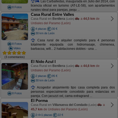
Las Carballedas, inaugurada en Julio del 2014, con
licencia oficial en turismo (AT-LE-58), son apartamentos
8 Fotos
rurales ideal para parejas, pequ ...
Casa Rural Entre Valles
Casa Rural en
Benllera
a
44,5 km
de
(León)
Urdiales del Paramo (León)
4 plazas
30 €
30 km de León
Casa rural de alquiler completo para 4 personas
8 Fotos
totalmente equipada con hidromasaje, chimenea,
Video
barbacoa, wifi... 2 habitaciones dobles - una ...
(3 comentarios)
El Nido Azul I
Casa Rural en
Benllera
a
44,6 km
de
(León)
Urdiales del Paramo (León)
2 plazas
95 €
30 km de León
Acogedor alojamiento tipo casa completa para dos
personas especialmente concebido para estancias en
8 Fotos
pareja. Con jacuzzi xxl, cama extragrand ...
El Porma
Casa Rural en
Villanueva del Condado
a
(León)
45,7 km
de Urdiales del Paramo (León)
2-4+1 plazas
22 €