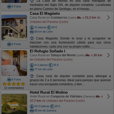
La Casa de Murias es una casa maragata de
mediados del Siglo XIX, de alquiler completo. Localizada
8 Fotos
en pleno Camino de Santiago, en el tranqu ...
Casa El Magüeto
Casa Rural en
Combarros
a
33,3 km
de
(León)
Urdiales del Paramo (León)
10 plazas
40 €
58 km de León
Casa Magüeto: Donde lo rural y lo acogedor se
mezclan con una iluminación cálida para sus cinco
8 Fotos
habitaciones, cada una con su propio estilo. ...
El Refugio Soñado I
Casa Rural en
Tabuyo del Monte
a
36 km
(León)
de Urdiales del Paramo (León)
4+2 plazas
35 €
77 km de León
Casa rural de alquiler completo para albergar a
8 Fotos
grupos de 2 a 6 personas. Ideal para parejas que quieran
hacer una escapada romántica, o fam ...
(2 comentarios)
Hotel Rural El Molino
Hotel Rural en
Congosta de Vidriales
a
(Zamora)
37,7 km
de Urdiales del Paramo (León)
22+3 plazas
25 €
85 km de Zamora