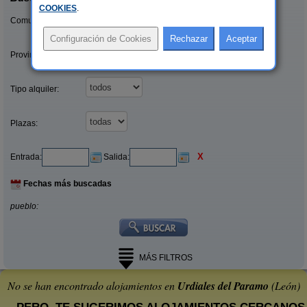
COOKIES
.
Comunidades:
Provincias/Islas:
Tipo alquiler:
Plazas:
X
Entrada:
Salida:
Fechas más buscadas
pueblo:
MÁS FILTROS
No se han encontrado alojamientos en
Urdiales del Paramo
(León)