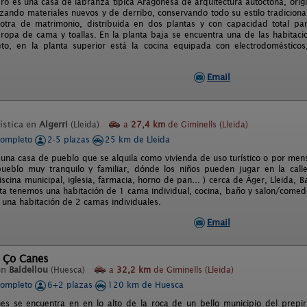
ero es una casa de labranza típica Aragonesa de arquitectura autóctona, ori
lizando materiales nuevos y de derribo, conservando todo su estilo tradiciona
 otra de matrimonio, distribuida en dos plantas y con capacidad total par
 ropa de cama y toallas. En la planta baja se encuentra una de las habitaci
to, en la planta superior está la cocina equipada con electrodoméstico
Email
ística en
Algerri
(Lleida)
a
27,4 km
de Giminells (Lleida)
completo
2-5 plazas
25 km de Lleida
 una casa de pueblo que se alquila como vivienda de uso turístico o por men
pueblo muy tranquilo y familiar, dónde los niños pueden jugar en la calle
iscina municipal, iglesia, farmacia, horno de pan... ) cerca de Áger, Lleida, 
ta tenemos una habitación de 1 cama individual, cocina, baño y salon/comedo
 una habitación de 2 camas individuales.
Email
l Ço Canes
en
Baldellou
(Huesca)
a
32,2 km
de Giminells (Lleida)
completo
6+2 plazas
120 km de Huesca
s se encuentra en en lo alto de la roca de un bello municipio del prepi