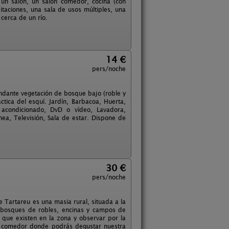
, un salón, un salón comedor, cocina (con
bitaciones, una sala de usos múltiples, una
cerca de un río.
14 €
pers/noche
ndante vegetación de bosque bajo (roble y
ctica del esquí. Jardín, Barbacoa, Huerta,
e acondicionado, DvD o vídeo, Lavadora,
ea, Televisión, Sala de estar. Dispone de
30 €
pers/noche
de Tartareu es una masia rural, situada a la
e bosques de robles, encinas y campos de
 que existen en la zona y observar por la
un comedor donde podrás degustar nuestra