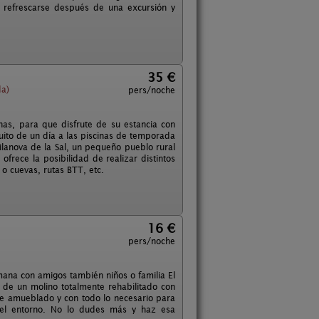
 refrescarse después de una excursión y
35 €
da)
pers/noche
as, para que disfrute de su estancia con
atuito de un día a las piscinas de temporada
ilanova de la Sal, un pequeño pueblo rural
frece la posibilidad de realizar distintos
 o cuevas, rutas BTT, etc.
16 €
pers/noche
ana con amigos también niños o familia El
a de un molino totalmente rehabilitado con
e amueblado y con todo lo necesario para
 del entorno. No lo dudes más y haz esa