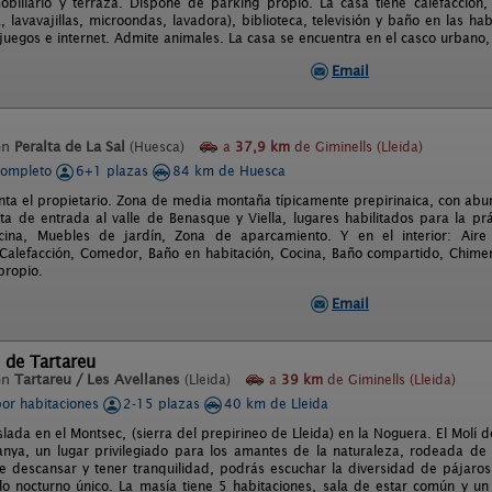
obiliario y terraza. Dispone de parking propio. La casa tiene calefacción
, lavavajillas, microondas, lavadora), biblioteca, televisión y baño en las ha
juegos e internet. Admite animales. La casa se encuentra en el casco urbano, 
Email
en
Peralta de La Sal
(Huesca)
a
37,9 km
de Giminells (Lleida)
completo
6+1 plazas
84 km de Huesca
ta el propietario. Zona de media montaña típicamente prepirinaica, con abu
rta de entrada al valle de Benasque y Viella, lugares habilitados para la prá
scina, Muebles de jardín, Zona de aparcamiento. Y en el interior: Air
Calefacción, Comedor, Baño en habitación, Cocina, Baño compartido, Chimen
propio.
Email
 de Tartareu
en
Tartareu / Les Avellanes
(Lleida)
a
39 km
de Giminells (Lleida)
por habitaciones
2-15 plazas
40 km de Lleida
slada en el Montsec, (sierra del prepirineo de Lleida) en la Noguera. El Molí 
fanya, un lugar privilegiado para los amantes de la naturaleza, rodeada d
de descansar y tener tranquilidad, podrás escuchar la diversidad de pájaros
lo nocturno único. La masía tiene 5 habitaciones, sala de estar común y 