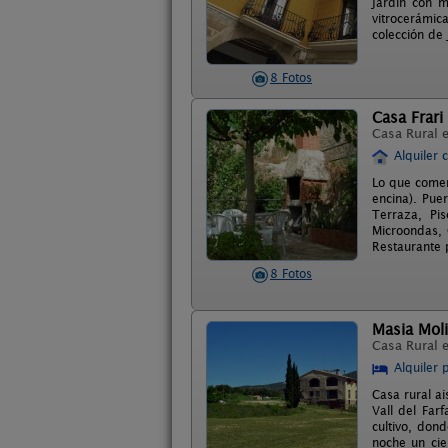
jardín con m
vitrocerámica
colección de 
8 Fotos
Casa Frari
Casa Rural 
Alquiler 
Lo que comen
encina). Pue
Terraza, Pi
Microondas, 
Restaurante 
8 Fotos
Masia Moli
Casa Rural 
Alquiler 
Casa rural ai
Vall del Far
cultivo, don
noche un cie