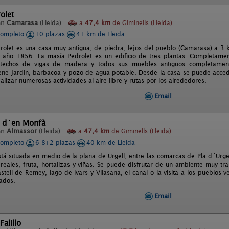
olet
en
Camarasa
(Lleida)
a
47,4 km
de Giminells (Lleida)
completo
10 plazas
41 km de Lleida
rolet es una casa muy antigua, de piedra, lejos del pueblo (Camarasa) a 3 
l año 1856. La masía Pedrolet es un edificio de tres plantas. Completamen
 techos de vigas de madera y todos sus muebles antiguos completamen
ene jardín, barbacoa y pozo de agua potable. Desde la casa se puede acceder
lizar numerosas actividades al aire libre y rutas por los alrededores.
Email
 d´en Monfà
en
Almassor
(Lleida)
a
47,4 km
de Giminells (Lleida)
completo
6-8+2 plazas
40 km de Lleida
á situada en medio de la plana de Urgell, entre las comarcas de Pla d´Urgell,
reales, fruta, hortalizas y viñas. Se puede disfrutar de un ambiente muy tran
stell de Remey, lago de Ivars y Vilasana, el canal o la visita a los pueblos v
rados.
Email
Falillo