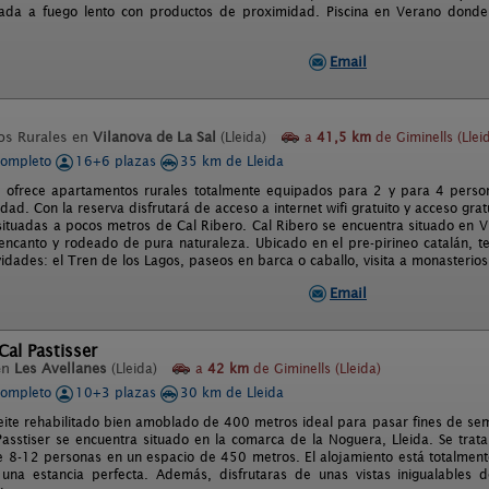
zada a fuego lento con productos de proximidad. Piscina en Verano donde
Email
os Rurales en
Vilanova de La Sal
(Lleida)
a
41,5 km
de Giminells (Llei
completo
16+6 plazas
35 km de Lleida
e ofrece apartamentos rurales totalmente equipados para 2 y para 4 person
lidad. Con la reserva disfrutará de acceso a internet wifi gratuito y acceso gr
situadas a pocos metros de Cal Ribero. Cal Ribero se encuentra situado en V
encanto y rodeado de pura naturaleza. Ubicado en el pre-pirineo catalán, te o
vidades: el Tren de los Lagos, paseos en barca o caballo, visita a monasterios
Email
Cal Pastisser
en
Les Avellanes
(Lleida)
a
42 km
de Giminells (Lleida)
completo
10+3 plazas
30 km de Lleida
eite rehabilitado bien amoblado de 400 metros ideal para pasar fines de sem
Passtiser se encuentra situado en la comarca de la Noguera, Lleida. Se trat
 8-12 personas en un espacio de 450 metros. El alojamiento está totalment
 una estancia perfecta. Además, disfrutaras de unas vistas inigualables