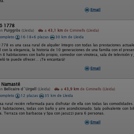
ta.
Email
ló 1778
en
Puiggròs
(Lleida)
a
43,1 km
de Giminells (Lleida)
completo
16-18+6 plazas
30 km de Lleida
1778 es una casa rural de alquiler íntegro con todas las prestaciones actual
 con la elegancia, la historia de 10 generaciones de una familia con el pres
n 8 habitaciones con baño propio, comedor con vinoteca, sala de televisión y 
eló te puede ofrecer… ¡Te encantará!
Email
l Namasté
en
Bellcaire d´Urgell
(Lleida)
a
43,9 km
de Giminells (Lleida)
completo
12 plazas
35 km de Lleida
sa rural recién reformada para disfrutar de ella con todas las comodidades
 habitaciones, todas con baño y aire acondicionado. Sala polivalente con bi
ta. Terraza con barbacoa y Spa con jacuzzi para 6 personas.
Email