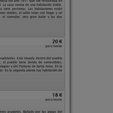
ginaria del año 1851 que fue restaurada en
l. La casa consta de una habitación doble,
a siete personas. Las habitaciones están
ones dobles, el salón estar con hogar y un
s, el comedor, otro gran baño y las dos
20 €
pers/noche
sualidades. Está situada dentro del pueblo
, el pueblo tiene tienda de comestibles,
Balaguer y del Pantano de Santa Anna. En la
r. En la segunda planta hay habitación de
18 €
pers/noche
rineo aragonés. Bañado por las aguas del