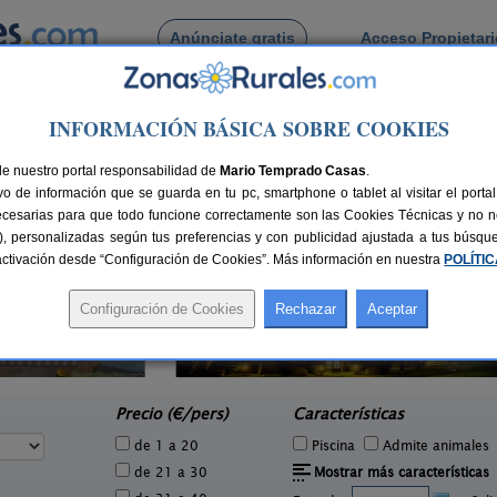
Anúnciate gratis
Acceso Propietar
Busca por pueblo
INFORMACIÓN BÁSICA SOBRE COOKIES
de Giminells
de nuestro portal responsabilidad de
Mario Temprado Casas
.
o de información que se guarda en tu pc, smartphone o tablet al visitar el port
ecesarias para que todo funcione correctamente son las Cookies Técnicas y no ne
rias), personalizadas según tus preferencias y con publicidad ajustada a tus búsq
sactivación desde “Configuración de Cookies”. Más información en nuestra
POLÍTI
Apar
El Corral de Lladurs
2 pers.
30+5 pers.
28 €
26 €
Lladurs (Lleida)
e
desde
Precio (€/pers)
Características
de 1 a 20
Piscina
Admite animales
de 21 a 30
Mostrar más características