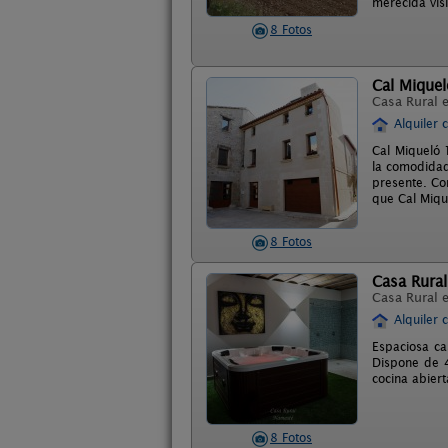
merecida visi
8 Fotos
Cal Mique
Casa Rural 
Alquiler 
Cal Miqueló 
la comodidad
presente. Co
que Cal Miqu
8 Fotos
Casa Rura
Casa Rural 
Alquiler 
Espaciosa ca
Dispone de 4
cocina abier
8 Fotos