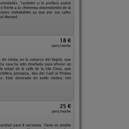
actividades. También si lo prefiere podrá
sa o frente a la chimenea dependiendo de la
ones inolvidables ya que por sus calles
al libertad.
18 €
pers/noche
 de Lleida, en la comarca del Segrià, que
stra casa ha sido diseñada para ofrecer un
a mitad de la calle de la Vila Closa, que
rdillera pirenaica, des del Cadí al Pirineo
. Está decorada en estilo rústico, con
25 €
pers/noche
capacidad para 8 personas. Tiene un amplio