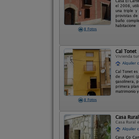
Casa El Cart
el 2008, uti
una triple y
provistas de
baño comple
habitacione
8 Fotos
Cal Tonet
Vivienda tur
Alquiler 
Cal Tonet es
de Algerri (
gasolinera, p
primera plan
matrimonio y
8 Fotos
Casa Rura
Casa Rural 
Alquiler 
Casa Ço Cane