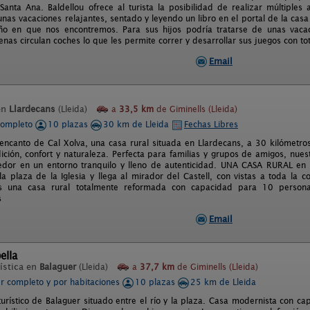
anta Ana. Baldellou ofrece al turista la posibilidad de realizar múltiples 
unas vacaciones relajantes, sentado y leyendo un libro en el portal de la ca
o en que nos encontremos. Para sus hijos podría tratarse de unas vacaci
nas circulan coches lo que les permite correr y desarrollar sus juegos con tot
Email
en
Llardecans
(Lleida)
a
33,5 km
de Giminells (Lleida)
completo
10 plazas
30 km de Lleida
Fechas Libres
encanto de Cal Xolva, una casa rural situada en Llardecans, a 30 kilómetros
ición, confort y naturaleza. Perfecta para familias y grupos de amigos, nue
edor en un entorno tranquilo y lleno de autenticidad. UNA CASA RURAL en l
 plaza de la Iglesia y llega al mirador del Castell, con vistas a toda la co
s una casa rural totalmente reformada con capacidad para 10 personas
s
Email
ella
ística en
Balaguer
(Lleida)
a
37,7 km
de Giminells (Lleida)
er completo y por habitaciones
10 plazas
25 km de Lleida
turístico de Balaguer situado entre el río y la plaza. Casa modernista con 