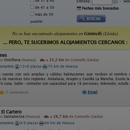
de 31 a 40
Entrada:
-
Sal
de 41 a 50
Fechas más buscadas
más de 50
pueblo:
No se han encontrado alojamientos en
Giminells
(Lleida)
... PERO, TE SUGERIMOS ALOJAMIENTOS CERCANOS :
ones
en
Ontiñena
(Huesca)
a
25,2 km
de Giminells (Lleida)
completo
12+6 plazas
75 km de Huesca
a cuenta con seis amplias y cálidas habitaciones que reciben el nombre 
 de nuestras tres regiones: Andalucía, Aragón y Castilla La Mancha. Existe l
y/o cuna. Salón - comedor con capacidad para 18 personas, televisión, estufa 
Email
(1 comentario)
 El Cartero
en
Santalecina
(Huesca)
a
26,7 km
de Giminells (Lleida)
completo
4-9 plazas
64 km de Huesca