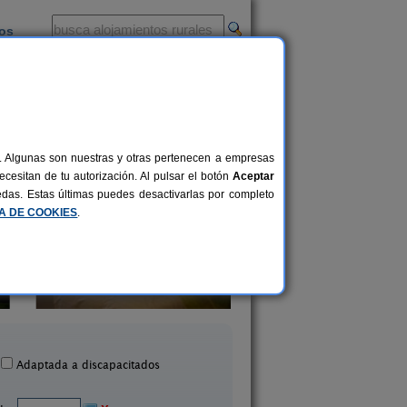
ios
-
al. Algunas son nuestras y otras pertenecen a empresas
cesitan de tu autorización. Al pulsar el botón
Aceptar
uedas. Estas últimas puedes desactivarlas por completo
CA DE COOKIES
.
tamentos turísticos Tárrega
2-14 pers.
23 €
Al Bon Pas Rural
Masia Mas d´en Bo
desde
Boldú (Lleida)
La Baronia de Rialb (L
Adaptada a discapacitados