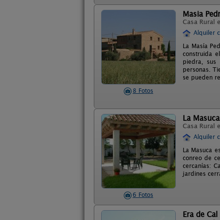
Masia Pedr
Casa Rural 
Alquiler 
La Masía Ped
construida e
piedra, sus
personas. Ti
se pueden rea
8 Fotos
La Masuca
Casa Rural 
Alquiler 
La Masuca est
conreo de ce
cercanías: Ca
jardines cer
6 Fotos
Era de Cal 