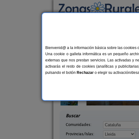
Busca por alojamiento
Alojamientos
>
Cataluña
>
Lleida
> Giminells
Casas Rurales cerca 
Bienvenid@ a la información básica sobre las cookies 
Una cookie o galleta informática es un pequeño archiv
externas que nos prestan servicios. Las activadas y n
activarás el resto de cookies (analíticas y publicita
pulsando el botón
Rechazar
o elegir su activación/de
arra
Casa Sisquet
7-11+2 pers.
10-15+
25 €
 (Lleida)
Montcortes (Lleida)
desde
desd
Buscar
Comunidades:
Provincias/Islas: