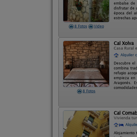
embalse de S
disfrutar de 
época del añ
estrechas ape
8 Fotos
Video
Cal Xolva
Casa Rural 
Alquiler 
Descubre el 
combina trad
refugio acog
empieza en la
Aragonés. E
comodidade
8 Fotos
Cal Comab
Vivienda tur
Alquil
Alojamiento 