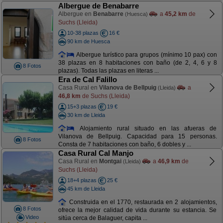
Albergue de Benabarre
Albergue en
Benabarre
a
45,2 km
de
(Huesca)
Suchs (Lleida)
10-38 plazas
16 €
90 km de Huesca
Albergue turístico para grupos (mínimo 10 pax) con
38 plazas en 8 habitaciones con baño (de 2, 4, 6 y 8
8 Fotos
plazas). Todas las plazas en literas ...
Era de Cal Falillo
Casa Rural en
Vilanova de Bellpuig
a
(Lleida)
46,8 km
de Suchs (Lleida)
15+3 plazas
19 €
30 km de Lleida
Alojamiento rural situado en las afueras de
Vilanova de Bellpuig. Capacidad para 15 personas.
8 Fotos
Consta de 7 habitaciones con baño, 6 dobles y ...
Casa Rural Cal Manjo
Casa Rural en
Montgai
a
46,9 km
de
(Lleida)
Suchs (Lleida)
18+4 plazas
25 €
45 km de Lleida
Construida en el 1770, restaurada en 2 alojamientos,
8 Fotos
ofrece la mejor calidad de vida durante su estancia. Se
Video
sitúa cerca de Balaguer, capita ...