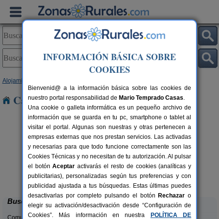
INFORMACIÓN BÁSICA SOBRE
COOKIES
Alojamientos
>
Cataluña
>
Lleida
> Suchs
Bienvenid@ a la información básica sobre las cookies de
Casas Rurales cerca de Suchs
nuestro portal responsabilidad de
Mario Temprado Casas
.
Una cookie o galleta informática es un pequeño archivo de
información que se guarda en tu pc, smartphone o tablet al
visitar el portal. Algunas son nuestras y otras pertenecen a
empresas externas que nos prestan servicios. Las activadas
y necesarias para que todo funcione correctamente son las
Cookies Técnicas y no necesitan de tu autorización. Al pulsar
Apartamentos turísticos Tárrega
2-14 pers.
el botón
Aceptar
activarás el resto de cookies (analíticas y
23 €
Al Bon Pas Rural
rs.
desde
publicitarias), personalizadas según tus preferencias y con
 €
Boldú (Lleida)
publicidad ajustada a tus búsquedas. Estas últimas puedes
desactivarlas por completo pulsando el botón
Rechazar
o
Buscar
elegir su activación/desactivación desde “Configuración de
Cookies”. Más información en nuestra
POLÍTICA DE
Comunidades: