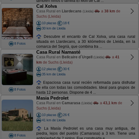
también niños o familia El Molí de Cal ...
Cal Xolva
Casa Rural en
Llardecans
a
38 km
de
(Lleida)
Suchs (Lleida)
10 plazas
18 €
30 km de Lleida
Descubre el encanto de Cal Xolva, una casa rural
situada en Llardecans, a 30 kilómetros de Lleida, en la
8 Fotos
comarca del Segrià, que combina tra ...
Casa Rural Namasté
Casa Rural en
Bellcaire d´Urgell
a
41
(Lleida)
km
de Suchs (Lleida)
12 plazas
30 €
35 km de Lleida
Espaciosa casa rural recién reformada para disfrutar
de ella con todas las comodidades. Ideal para grupos de
8 Fotos
hasta 12 personas. Dispone de 4 ...
Masia Pedrolet
Casa Rural en
Camarasa
a
43,1 km
de
(Lleida)
Suchs (Lleida)
10 plazas
26 €
41 km de Lleida
La Masía Pedrolet es una casa muy antigua, de
piedra, lejos del pueblo (Camarasa) a 3 km. Tiene una
8 Fotos
antigüedad de 2 siglos. Fue construida e ...