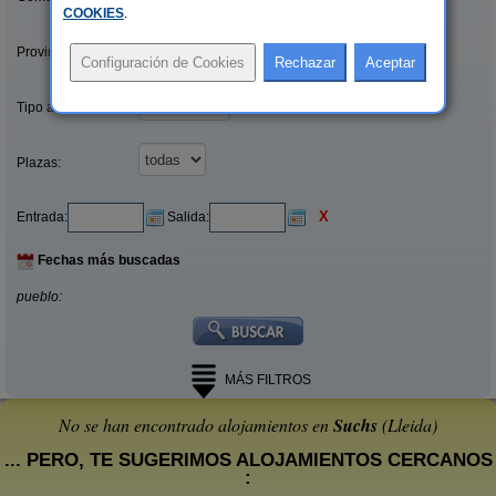
COOKIES
.
Provincias/Islas:
Tipo alquiler:
Plazas:
X
Entrada:
Salida:
Fechas más buscadas
pueblo:
MÁS FILTROS
No se han encontrado alojamientos en
Suchs
(Lleida)
... PERO, TE SUGERIMOS ALOJAMIENTOS CERCANOS
: