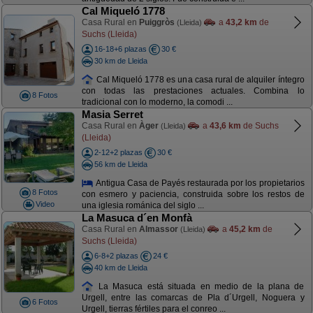
Cal Miqueló 1778
Casa Rural en
Puiggròs
a
43,2 km
de
(Lleida)
Suchs (Lleida)
16-18+6 plazas
30 €
30 km de Lleida
Cal Miqueló 1778 es una casa rural de alquiler íntegro
con todas las prestaciones actuales. Combina lo
8 Fotos
tradicional con lo moderno, la comodi ...
Masia Serret
Casa Rural en
Àger
a
43,6 km
de Suchs
(Lleida)
(Lleida)
2-12+2 plazas
30 €
56 km de Lleida
Antigua Casa de Payés restaurada por los propietarios
8 Fotos
con esmero y paciencia, construida sobre los restos de
Video
una iglesia románica del siglo ...
La Masuca d´en Monfà
Casa Rural en
Almassor
a
45,2 km
de
(Lleida)
Suchs (Lleida)
6-8+2 plazas
24 €
40 km de Lleida
La Masuca está situada en medio de la plana de
Urgell, entre las comarcas de Pla d´Urgell, Noguera y
6 Fotos
Urgell, tierras fértiles para el conreo ...