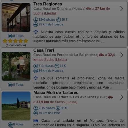
Tres Regiones
Casa Rural en
Ontiñena
a
27 km
de
(Huesca)
Suchs (Lleida)
12+6 plazas
30 €
75 km de Huesca
Nuestra casa cuenta con seis amplias y cálidas
8 Fotos
habitaciones que reciben el nombre de algunos de los
lugares naturales más emblemáticos de nu ...
(1 comentario)
Casa Frari
Casa Rural en
Peralta de La Sal
a
32,4
(Huesca)
km
de Suchs (Lleida)
6+1 plazas
14 €
84 km de Huesca
Lo que comenta el propietario. Zona de media
montaña típicamente prepirinaica, con abundante
8 Fotos
vegetación de bosque bajo (roble y encina). Pue ...
Masia Moli de Tartareu
Casa Rural en
Tartareu / Les Avellanes
(Lleida)
a
33,9 km
de Suchs (Lleida)
2-15 plazas
30 €
40 km de Lleida
Casa rural aislada en el Montsec, (sierra del
8 Fotos
prepirineo de Lleida) en la Noguera. El Molí de Tartareu es