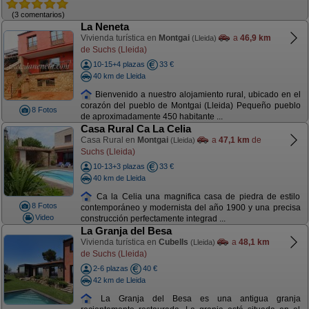
(3 comentarios)
La Neneta
Vivienda turística en
Montgai
a
46,9 km
(Lleida)
de Suchs (Lleida)
10-15+4 plazas
33 €
40 km de Lleida
Bienvenido a nuestro alojamiento rural, ubicado en el
corazón del pueblo de Montgai (Lleida) Pequeño pueblo
8 Fotos
de aproximadamente 450 habitante ...
Casa Rural Ca La Celia
Casa Rural en
Montgai
a
47,1 km
de
(Lleida)
Suchs (Lleida)
10-13+3 plazas
33 €
40 km de Lleida
Ca la Celia una magnifica casa de piedra de estilo
8 Fotos
contemporáneo y modernista del año 1900 y una precisa
Video
construcción perfectamente integrad ...
La Granja del Besa
Vivienda turística en
Cubells
a
48,1 km
(Lleida)
de Suchs (Lleida)
2-6 plazas
40 €
42 km de Lleida
La Granja del Besa es una antigua granja