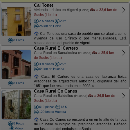
Cal Tonet
Vivienda turística en
Algerri
a
22,6 km
de
(Lleida)
Suchs (Lleida)
2-5 plazas
20 €
25 km de Lleida
Cal Tonet es una casa de pueblo que se alquila como
vivienda de uso turístico o por mensualidades. Está
8 Fotos
situada dentro del pueblo de Algerri ...
Casa Rural El Cartero
Casa Rural en
Santalecina
a
25,9 km
(Huesca)
de Suchs (Lleida)
4-9 plazas
25 €
64 km de Huesca
Casa El Cartero es una casa de labranza típica
Aragonesa de arquitectura autóctona, originaria del año
8 Fotos
1851 que fue restaurada en el 2008, u ...
Casa Rural Ço Canes
Casa Rural en
Baldellou
a
26,5 km
de
(Huesca)
Suchs (Lleida)
6+2 plazas
18 €
120 km de Huesca
Casa Ço Canes se encuentra en en lo alto de la roca
8 Fotos
de un bello municipio del prepirineo aragonés. Bañado
Video
por las aguas del embalse de Santa ...