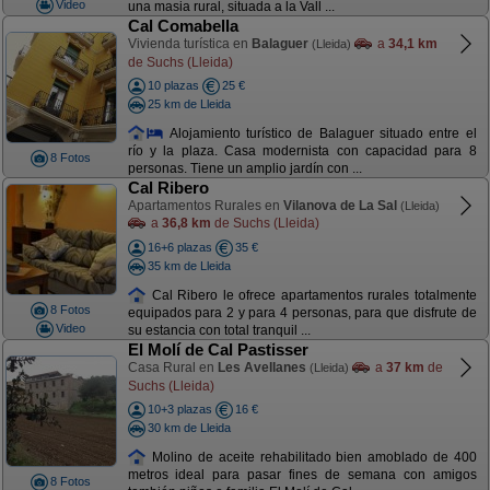
Video
una masia rural, situada a la Vall ...
Cal Comabella
Vivienda turística en
Balaguer
a
34,1 km
(Lleida)
de Suchs (Lleida)
10 plazas
25 €
25 km de Lleida
Alojamiento turístico de Balaguer situado entre el
río y la plaza. Casa modernista con capacidad para 8
8 Fotos
personas. Tiene un amplio jardín con ...
Cal Ribero
Apartamentos Rurales en
Vilanova de La Sal
(Lleida)
a
36,8 km
de Suchs (Lleida)
16+6 plazas
35 €
35 km de Lleida
Cal Ribero le ofrece apartamentos rurales totalmente
8 Fotos
equipados para 2 y para 4 personas, para que disfrute de
Video
su estancia con total tranquil ...
El Molí de Cal Pastisser
Casa Rural en
Les Avellanes
a
37 km
de
(Lleida)
Suchs (Lleida)
10+3 plazas
16 €
30 km de Lleida
Molino de aceite rehabilitado bien amoblado de 400
metros ideal para pasar fines de semana con amigos
8 Fotos