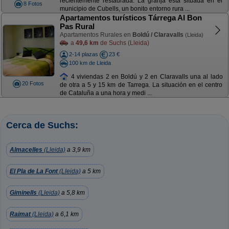
recientemente restaurada. La granja está situada en el
8 Fotos
municipio de Cubells, un bonito entorno rura ...
Apartamentos turísticos Tárrega Al Bon
Pas Rural
Apartamentos Rurales en
Boldú / Claravalls
(Lleida)
a
49,6 km
de Suchs (Lleida)
2-14 plazas
23 €
100 km de Lleida
4 viviendas 2 en Boldú y 2 en Claravalls una al lado
20 Fotos
de otra a 5 y 15 km de Tarrega. La situación en el centro
de Cataluña a una hora y medi ...
Cerca de Suchs:
Almacelles
(Lleida)
a 3,9 km
El Pla de La Font
(Lleida)
a 5 km
Giminells
(Lleida)
a 5,8 km
Raimat
(Lleida)
a 6,1 km