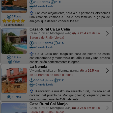
2-6+3 plazas
28 €
64 km de Lleida
Con este alojamiento, para 4 o 7 personas, ofrecemos
8 Fotos
una estancia cómoda a una o dos familias, o grupo de
amigos, que deseen conocer los atr ...
(3 comentarios)
Casa Rural Ca La Celia
Casa Rural en
Montgai
a
26,4 km
de La
(Lleida)
Baronia de Rialb (Lleida)
10-13+3 plazas
33 €
40 km de Lleida
Ca la Celia una magnifica casa de piedra de estilo
8 Fotos
contemporáneo y modernista del año 1900 y una precisa
Video
construcción perfectamente integrad ...
La Neneta
Vivienda turística en
Montgai
a
26,5 km
(Lleida)
de La Baronia de Rialb (Lleida)
10-15+4 plazas
33 €
40 km de Lleida
Bienvenido a nuestro alojamiento rural, ubicado en el
corazón del pueblo de Montgai (Lleida) Pequeño pueblo
8 Fotos
de aproximadamente 450 habitante ...
Casa Rural Cal Manjo
Casa Rural en
Montgai
a
26,5 km
de La
(Lleida)
Baronia de Rialb (Lleida)