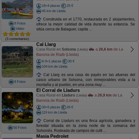
18+4 plazas
25 €
45 km de Lleida
Construida en el 1770, restaurada en 2 alojamientos,
8 Fotos
ofrece la mejor calidad de vida durante su estancia. Se
Video
sitúa cerca de Balaguer, capita ...
(3 comentarios)
Cal Llarg
Casa Rural en
Solsona
a
26,6 km
de La
(Lleida)
Baronia de Rialb (Lleida)
6-9+1 plazas
30 €
104 km de Lleida
Cal Llarg es una casa de payés en las afueras del
casco urbano de Solsona, con inmejorables vista a la
8 Fotos
montaña y al pueblo, en una zona muy ...
El Corral de Lladurs
Casa Rural en
Lladurs
a
26,9 km
de La
(Lleida)
Baronia de Rialb (Lleida)
30+5 plazas
26 €
119 km de Lleida
Corral de Lladurs es una finca agrícola, ganadera y
forestal situada en la zona norte de la comarca del
50 Fotos
Solsonès. Rodeada de campos de culti ...
Masia Pedrolet