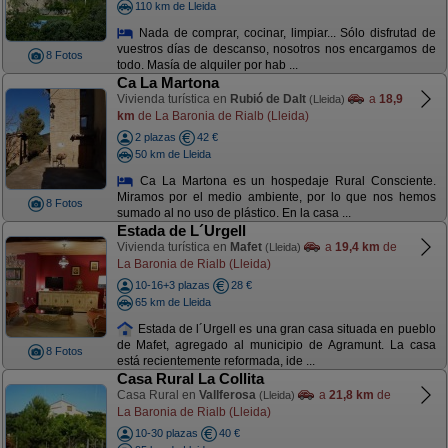
110 km de Lleida
Nada de comprar, cocinar, limpiar... Sólo disfrutad de
vuestros días de descanso, nosotros nos encargamos de
8 Fotos
todo. Masía de alquiler por hab ...
Ca La Martona
Vivienda turística en
Rubió de Dalt
a
18,9
(Lleida)
km
de La Baronia de Rialb (Lleida)
2 plazas
42 €
50 km de Lleida
Ca La Martona es un hospedaje Rural Consciente.
Miramos por el medio ambiente, por lo que nos hemos
8 Fotos
sumado al no uso de plástico. En la casa ...
Estada de L´Urgell
Vivienda turística en
Mafet
a
19,4 km
de
(Lleida)
La Baronia de Rialb (Lleida)
10-16+3 plazas
28 €
65 km de Lleida
Estada de l´Urgell es una gran casa situada en pueblo
de Mafet, agregado al municipio de Agramunt. La casa
8 Fotos
está recientemente reformada, ide ...
Casa Rural La Collita
Casa Rural en
Vallferosa
a
21,8 km
de
(Lleida)
La Baronia de Rialb (Lleida)
10-30 plazas
40 €