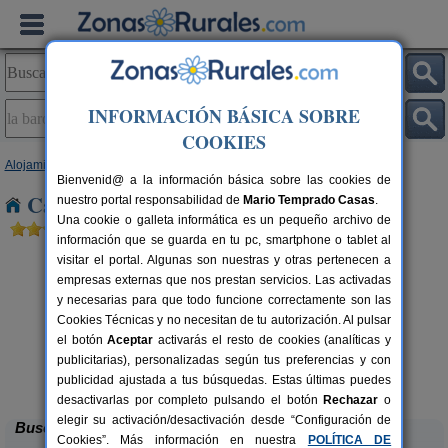
INFORMACIÓN BÁSICA SOBRE
COOKIES
Alojamientos
>
Cataluña
>
Lleida
> La Baronia de Rialb
Bienvenid@ a la información básica sobre las cookies de
Casas Rurales en La Baronia de Rialb
nuestro portal responsabilidad de
Mario Temprado Casas
.
Una cookie o galleta informática es un pequeño archivo de
información que se guarda en tu pc, smartphone o tablet al
visitar el portal. Algunas son nuestras y otras pertenecen a
empresas externas que nos prestan servicios. Las activadas
y necesarias para que todo funcione correctamente son las
Cookies Técnicas y no necesitan de tu autorización. Al pulsar
el botón
Aceptar
activarás el resto de cookies (analíticas y
publicitarias), personalizadas según tus preferencias y con
El Corral de Lladurs
rs.
30+5 pers.
 €
26 €
publicidad ajustada a tus búsquedas. Estas últimas puedes
Lladurs (Lleida)
desde
desactivarlas por completo pulsando el botón
Rechazar
o
elegir su activación/desactivación desde “Configuración de
Buscar
Cookies”. Más información en nuestra
POLÍTICA DE