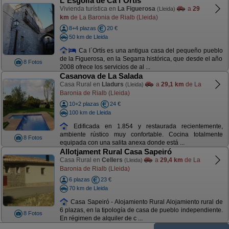
L´Esgolfa de Ca l´Ortís
Vivienda turística en
La Figuerosa
a
29
(Lleida)
km
de La Baronia de Rialb (Lleida)
8+4 plazas
20 €
50 km de Lleida
Ca l´Ortís es una antigua casa del pequeño pueblo
de la Figuerosa, en la Segarra histórica, que desde el año
8 Fotos
2008 ofrece los servicios de al ...
Casanova de La Salada
Casa Rural en
Lladurs
a
29,1 km
de La
(Lleida)
Baronia de Rialb (Lleida)
10+2 plazas
24 €
100 km de Lleida
Edificada en 1.854 y restaurada recientemente,
ambiente rústico muy confortable. Cocina totalmente
8 Fotos
equipada con una salita anexa donde está ...
Allotjament Rural Casa Sapeiró
Casa Rural en
Cellers
a
29,4 km
de La
(Lleida)
Baronia de Rialb (Lleida)
6 plazas
23 €
70 km de Lleida
Casa Sapeiró - Alojamiento Rural Alojamiento rural de
6 plazas, en la tipología de casa de pueblo independiente.
8 Fotos
En régimen de alquiler de c ...