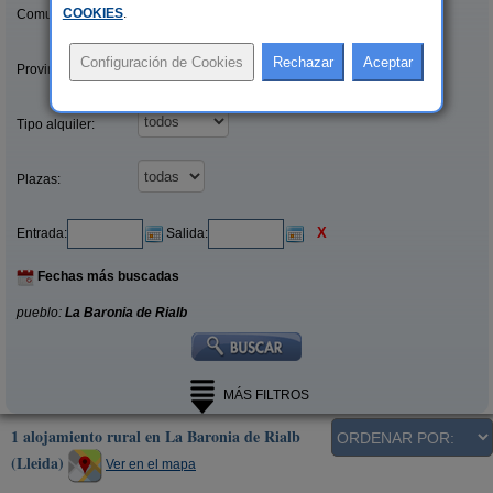
COOKIES
.
Comunidades:
Provincias/Islas:
Tipo alquiler:
Plazas:
X
Entrada:
Salida:
Fechas más buscadas
pueblo:
La Baronia de Rialb
MÁS FILTROS
1 alojamiento rural en La Baronia de Rialb
(Lleida)
Ver en el mapa