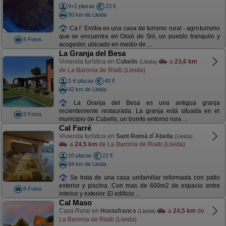
9+2 plazas
23 €
50 km de Lleida
Ca l’ Emília es una casa de turismo rural - agroturismo
que se encuentra en Ossó de Sió, un pueblo tranquilo y
8 Fotos
acogedor, ubicado en medio de ...
La Granja del Besa
Vivienda turística en
Cubells
a
23,6 km
(Lleida)
de La Baronia de Rialb (Lleida)
2-6 plazas
40 €
42 km de Lleida
La Granja del Besa es una antigua granja
recientemente restaurada. La granja está situada en el
8 Fotos
municipio de Cubells, un bonito entorno rura ...
Cal Farré
Vivienda turística en
Sant Romà d´Abella
(Lleida)
a
24,5 km
de La Baronia de Rialb (Lleida)
10 plazas
22 €
94 km de Lleida
Se trata de una casa unifamiliar reformada con patio
exterior y piscina. Con mas de 600m2 de espacio entre
8 Fotos
interior y exterior. El edificio ...
Cal Maso
Casa Rural en
Hostafrancs
a
24,5 km
de
(Lleida)
La Baronia de Rialb (Lleida)