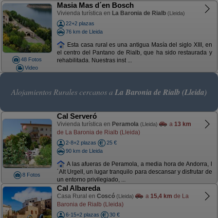
Masia Mas d´en Bosch
Vivienda turística en
La Baronia de Rialb
(Lleida)
22+2 plazas
76 km de Lleida
Esta casa rural es una antigua Masía del siglo XIII, en
el centro del Pantano de Rialb, que ha sido restaurada y
48 Fotos
rehabilitada. Nuestras inst ...
Video
Alojamientos Rurales cercanos a
La Baronia de Rialb (Lleida)
Cal Serveró
Vivienda turística en
Peramola
a
13 km
(Lleida)
de La Baronia de Rialb (Lleida)
2-8+2 plazas
25 €
90 km de Lleida
A las afueras de Peramola, a media hora de Andorra, l
´Alt Urgell, un lugar tranquilo para descansar y disfrutar de
8 Fotos
un entorno privilegiado, ...
Cal Albareda
Casa Rural en
Coscó
a
15,4 km
de La
(Lleida)
Baronia de Rialb (Lleida)
6-15+2 plazas
30 €