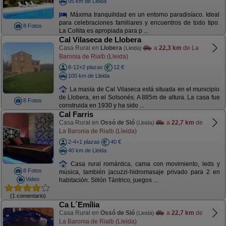
95 km de Lleida
Máxima tranquilidad en un entorno paradisíaco. Ideal
para celebraciones familiares y encuentros de todo tipo.
8 Fotos
La Collita es apropiada para p ...
Cal Vilaseca de Llobera
Casa Rural en
Llobera
a
22,3 km
de La
(Lleida)
Baronia de Rialb (Lleida)
6-12+2 plazas
12 €
100 km de Lleida
La masía de Cal Vilaseca está situada en el municipio
de Llobera, en el Solsonés. A 885m de altura. La casa fue
8 Fotos
construida en 1930 y ha sido ...
Cal Farris
Casa Rural en
Ossó de Sió
a
22,7 km
de
(Lleida)
La Baronia de Rialb (Lleida)
2-4+1 plazas
40 €
40 km de Lleida
Casa rural romántica, cama con movimiento, leds y
8 Fotos
música, también jacuzzi-hidromasaje privado para 2 en
Video
habitación. Sillón Tántrico, juegos ...
(1 comentario)
Ca L´Emília
Casa Rural en
Ossó de Sió
a
22,7 km
de
(Lleida)
La Baronia de Rialb (Lleida)