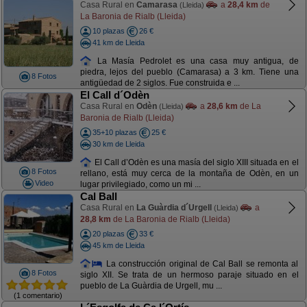
Casa Rural en
Camarasa
a
28,4 km
de
(Lleida)
La Baronia de Rialb (Lleida)
10 plazas
26 €
41 km de Lleida
La Masía Pedrolet es una casa muy antigua, de
piedra, lejos del pueblo (Camarasa) a 3 km. Tiene una
8 Fotos
antigüedad de 2 siglos. Fue construida e ...
El Call d´Odèn
Casa Rural en
Odèn
a
28,6 km
de La
(Lleida)
Baronia de Rialb (Lleida)
35+10 plazas
25 €
30 km de Lleida
El Call d’Odèn es una masía del siglo XIII situada en el
8 Fotos
rellano, está muy cerca de la montaña de Odèn, en un
Video
lugar privilegiado, como un mi ...
Cal Ball
Casa Rural en
La Guàrdia d´Urgell
a
(Lleida)
28,8 km
de La Baronia de Rialb (Lleida)
20 plazas
33 €
45 km de Lleida
La construcción original de Cal Ball se remonta al
8 Fotos
siglo XII. Se trata de un hermoso paraje situado en el
pueblo de La Guàrdia de Urgell, mu ...
(1 comentario)