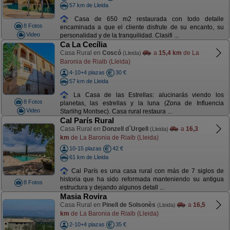
57 km de Lleida
Casa de 650 m2 restaurada con todo detalle
8 Fotos
encaminada a que el cliente disfrute de su encanto, su
Video
personalidad y de la tranquilidad. Clasifi ...
Ca La Cecília
Casa Rural en
Coscó
a
15,4 km
de La
(Lleida)
Baronia de Rialb (Lleida)
4-10+4 plazas
30 €
57 km de Lleida
La Casa de las Estrellas: alucinarás viendo los
8 Fotos
planetas, las estrellas y la luna (Zona de Influencia
Video
Starlihg Montsec). Casa rural restaura ...
Cal París Rural
Casa Rural en
Donzell d´Urgell
a
16,3
(Lleida)
km
de La Baronia de Rialb (Lleida)
10-15 plazas
42 €
61 km de Lleida
Cal París es una casa rural con más de 7 siglos de
historia que ha sido reformada manteniendo su antigua
8 Fotos
estructura y dejando algunos detall ...
Masia Rovira
Casa Rural en
Pinell de Solsonès
a
16,5
(Lleida)
km
de La Baronia de Rialb (Lleida)
2-10+4 plazas
35 €