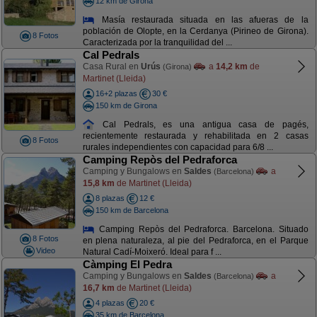
12 km de Girona
Masía restaurada situada en las afueras de la
población de Olopte, en la Cerdanya (Pirineo de Girona).
8 Fotos
Caracterizada por la tranquilidad del ...
Cal Pedrals
Casa Rural en
Urús
a
14,2 km
de
(Girona)
Martinet (Lleida)
16+2 plazas
30 €
150 km de Girona
Cal Pedrals, es una antigua casa de pagés,
recientemente restaurada y rehabilitada en 2 casas
8 Fotos
rurales independientes con capacidad para 6/8 ...
Camping Repòs del Pedraforca
Camping y Bungalows en
Saldes
a
(Barcelona)
15,8 km
de Martinet (Lleida)
8 plazas
12 €
150 km de Barcelona
Camping Repòs del Pedraforca. Barcelona. Situado
8 Fotos
en plena naturaleza, al pie del Pedraforca, en el Parque
Video
Natural Cadí-Moixeró. Ideal para f ...
Càmping El Pedra
Camping y Bungalows en
Saldes
a
(Barcelona)
16,7 km
de Martinet (Lleida)
4 plazas
20 €
35 km de Barcelona