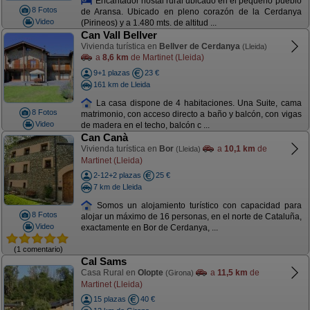
Encantador hostal rural ubicado en el pequeño pueblo
8 Fotos
de Aransa. Ubicado en pleno corazón de la Cerdanya
Video
(Pirineos) y a 1.480 mts. de altitud ...
Can Vall Bellver
Vivienda turística en
Bellver de Cerdanya
(Lleida)
a
8,6 km
de Martinet (Lleida)
9+1 plazas
23 €
161 km de Lleida
La casa dispone de 4 habitaciones. Una Suite, cama
8 Fotos
matrimonio, con acceso directo a baño y balcón, con vigas
Video
de madera en el techo, balcón c ...
Can Canà
Vivienda turística en
Bor
a
10,1 km
de
(Lleida)
Martinet (Lleida)
2-12+2 plazas
25 €
7 km de Lleida
Somos un alojamiento turístico con capacidad para
8 Fotos
alojar un máximo de 16 personas, en el norte de Cataluña,
Video
exactamente en Bor de Cerdanya, ...
(1 comentario)
Cal Sams
Casa Rural en
Olopte
a
11,5 km
de
(Girona)
Martinet (Lleida)
15 plazas
40 €