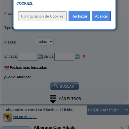
COOKIES
.
Provincias/Islas:
Tipo alquiler:
Plazas:
X
Entrada:
Salida:
Fechas más buscadas
pueblo:
Martinet
MÁS FILTROS
1 alojamiento rural en Martinet (Lleida)
Ver en el mapa
Albergue Can Ribals