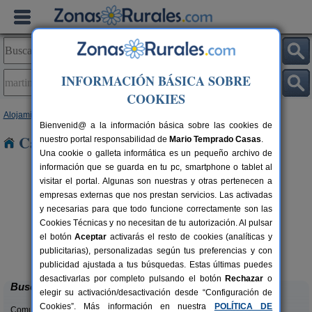
INFORMACIÓN BÁSICA SOBRE
COOKIES
Alojamientos
>
Cataluña
>
Lleida
> Martinet
Bienvenid@ a la información básica sobre las cookies de
Casas Rurales en Martinet
nuestro portal responsabilidad de
Mario Temprado Casas
.
Una cookie o galleta informática es un pequeño archivo de
información que se guarda en tu pc, smartphone o tablet al
visitar el portal. Algunas son nuestras y otras pertenecen a
empresas externas que nos prestan servicios. Las activadas
y necesarias para que todo funcione correctamente son las
Cookies Técnicas y no necesitan de tu autorización. Al pulsar
el botón
Aceptar
activarás el resto de cookies (analíticas y
Casa Sisquet
rs.
10-15+2 pers.
publicitarias), personalizadas según tus preferencias y con
 €
28 €
Montcortes (Lleida)
desde
publicidad ajustada a tus búsquedas. Estas últimas puedes
desactivarlas por completo pulsando el botón
Rechazar
o
Buscar
elegir su activación/desactivación desde “Configuración de
Cookies”. Más información en nuestra
POLÍTICA DE
Comunidades: