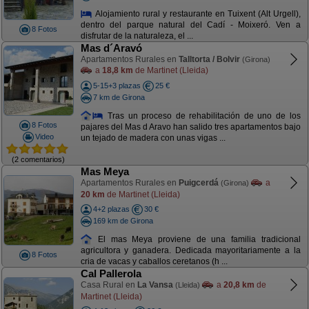
Alojamiento rural y restaurante en Tuixent (Alt Urgell),
dentro del parque natural del Cadí - Moixeró. Ven a
8 Fotos
disfrutar de la naturaleza, el ...
Mas d´Aravó
Apartamentos Rurales en
Talltorta / Bolvir
(Girona)
a
18,8 km
de Martinet (Lleida)
5-15+3 plazas
25 €
7 km de Girona
Tras un proceso de rehabilitación de uno de los
8 Fotos
pajares del Mas d Aravo han salido tres apartamentos bajo
Video
un tejado de madera con unas vigas ...
(2 comentarios)
Mas Meya
Apartamentos Rurales en
Puigcerdá
a
(Girona)
20 km
de Martinet (Lleida)
4+2 plazas
30 €
169 km de Girona
El mas Meya proviene de una familia tradicional
agricultora y ganadera. Dedicada mayoritariamente a la
8 Fotos
cria de vacas y caballos ceretanos (h ...
Cal Pallerola
Casa Rural en
La Vansa
a
20,8 km
de
(Lleida)
Martinet (Lleida)