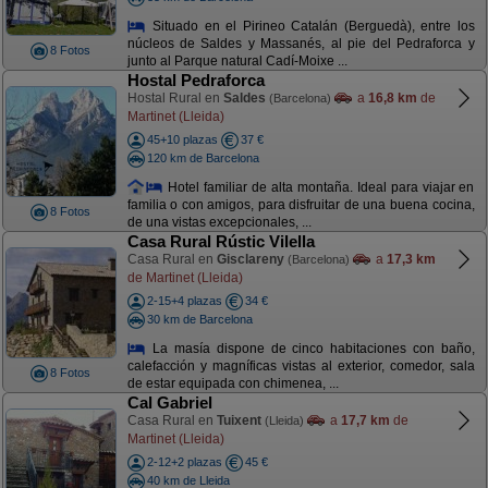
Situado en el Pirineo Catalán (Berguedà), entre los
núcleos de Saldes y Massanés, al pie del Pedraforca y
8 Fotos
junto al Parque natural Cadí-Moixe ...
Hostal Pedraforca
Hostal Rural en
Saldes
a
16,8 km
de
(Barcelona)
Martinet (Lleida)
45+10 plazas
37 €
120 km de Barcelona
Hotel familiar de alta montaña. Ideal para viajar en
familia o con amigos, para disfruitar de una buena cocina,
8 Fotos
de una vistas excepcionales, ...
Casa Rural Rústic Vilella
Casa Rural en
Gisclareny
a
17,3 km
(Barcelona)
de Martinet (Lleida)
2-15+4 plazas
34 €
30 km de Barcelona
La masía dispone de cinco habitaciones con baño,
calefacción y magníficas vistas al exterior, comedor, sala
8 Fotos
de estar equipada con chimenea, ...
Cal Gabriel
Casa Rural en
Tuixent
a
17,7 km
de
(Lleida)
Martinet (Lleida)
2-12+2 plazas
45 €
40 km de Lleida