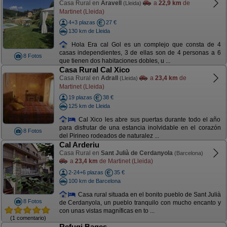
Casa Rural en
Aravell
a
22,9 km
de
(Lleida)
Martinet (Lleida)
4+3 plazas
27 €
130 km de Lleida
Hola Era cal Gol es un complejo que consta de 4
casas independientes, 3 de ellas son de 4 personas a 6
8 Fotos
que tienen dos habitaciones dobles, u ...
Casa Rural Cal Xico
Casa Rural en
Adrall
a
23,4 km
de
(Lleida)
Martinet (Lleida)
19 plazas
38 €
125 km de Lleida
Cal Xico les abre sus puertas durante todo el año
para disfrutar de una estancia inolvidable en el corazón
8 Fotos
del Pirineo rodeados de naturalez ...
Cal Arderiu
Casa Rural en
Sant Julià de Cerdanyola
(Barcelona)
a
23,4 km
de Martinet (Lleida)
2-24+6 plazas
35 €
100 km de Barcelona
Casa rural situada en el bonito pueblo de Sant Julià
8 Fotos
de Cerdanyola, un pueblo tranquilo con mucho encanto y
con unas vistas magníficas en to ...
(1 comentario)
Refugi Bages