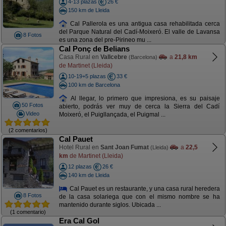
4-13 plazas
26 €
150 km de Lleida
Cal Pallerola es una antigua casa rehabilitada cerca
del Parque Natural del Cadí-Moixeró. El valle de Lavansa
8 Fotos
es una zona del pre-Pirineo mu ...
Cal Ponç de Belians
Casa Rural en
Vallcebre
a
21,8 km
(Barcelona)
de Martinet (Lleida)
10-19+5 plazas
33 €
100 km de Barcelona
Al llegar, lo primero que impresiona, es su paisaje
50 Fotos
abierto, podrás ver muy de cerca la Sierra del Cadí
Video
Moixeró, el Puigllançada, el Puigmal ...
(2 comentarios)
Cal Pauet
Hotel Rural en
Sant Joan Fumat
a
22,5
(Lleida)
km
de Martinet (Lleida)
12 plazas
26 €
140 km de Lleida
Cal Pauet es un restaurante, y una casa rural heredera
8 Fotos
de la casa solariega que con el mismo nombre se ha
mantenido durante siglos. Ubicada ...
(1 comentario)
Era Cal Gol