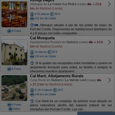
Albergue en
La Coma i La Pedra
a
23,8
(Lleida)
km
de Martinet (Lleida)
4-50 plazas
30 €
131 km de Lleida
Albergue situado a pie de las pistas de esquí de
Port del Comte. Disponemos de habitaciones familiares de
8 Fotos
4 a 8 plazas con baño compartido. ...
Cal Mosqueta
Apartamentos Rurales en
Guixers
a
24,8
(Lleida)
km
de Martinet (Lleida)
10 plazas
50 €
130 km de Lleida
Si le gustan las escapadas entre montañas y quiere un
alojamiento tranquilo para usted, su familia o amigos le
8 Fotos
ofrecemos nuestros apartament ...
Cal Marti, Allotjaments Rurals
Casa Rural en
Guixers / La Vall de Lord
(Lleida)
a
27,3 km
de Martinet (Lleida)
2-10+2 plazas
40 €
140 km de Lleida
Cal Marti es un complejo de turismo rural situado en
8 Fotos
plena naturaleza dentro del espacio natural de las
Video
montañas del Port del Comte. Las cas ...