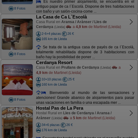
Es nuestro primer alojamiento, se encuentra en el
antiguo pajar de ca l´Escolà. Dispone de tres habitaciones
8 Fotos
con baño y un salón-cocina-come ...
La Casa de Ca L´Escolà
Casa Rural en
Aransa / Arànser / Lles de
Cerdanya
a
4,9 km
de Martinet (Lleida)
(Lleida)
2-6+4 plazas
26 €
165 km de Lleida
Se trata de la antigua casa de payés de ca l´Escolà,
totalmente rehabilitada dispone de 3 habitaciones con
8 Fotos
baño hay la posibilidad de poner ...
Cerdanya Resort
Casa Rural en
Prullans de Cerdanya
a
(Lleida)
4,9 km
de Martinet (Lleida)
10+10 plazas
25 €
160 km de Lleida
Bienvenido al mundo de las sensaciones y
atenciones! Grande abanico de alojamientos para pasar
8 Fotos
unas vacaciones en família o una escapada mer ...
Hostal Pas de La Pera
Hostal Rural en
Lles de Cerdanya / Aransa /
Arànser
a
5 km
de Martinet (Lleida)
(Lleida)
34+6 plazas
26 €
176 km de Lleida