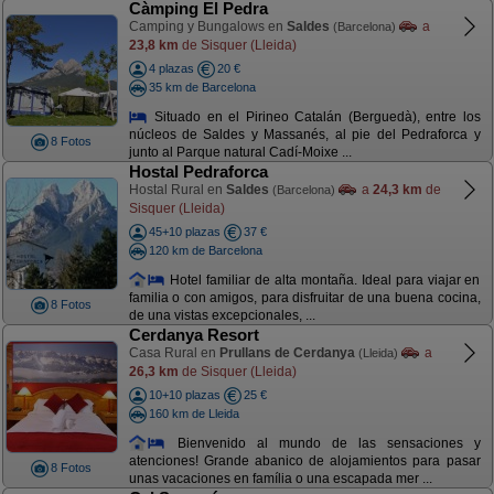
Càmping El Pedra
Camping y Bungalows en
Saldes
a
(Barcelona)
23,8 km
de Sisquer (Lleida)
4 plazas
20 €
35 km de Barcelona
Situado en el Pirineo Catalán (Berguedà), entre los
núcleos de Saldes y Massanés, al pie del Pedraforca y
8 Fotos
junto al Parque natural Cadí-Moixe ...
Hostal Pedraforca
Hostal Rural en
Saldes
a
24,3 km
de
(Barcelona)
Sisquer (Lleida)
45+10 plazas
37 €
120 km de Barcelona
Hotel familiar de alta montaña. Ideal para viajar en
familia o con amigos, para disfruitar de una buena cocina,
8 Fotos
de una vistas excepcionales, ...
Cerdanya Resort
Casa Rural en
Prullans de Cerdanya
a
(Lleida)
26,3 km
de Sisquer (Lleida)
10+10 plazas
25 €
160 km de Lleida
Bienvenido al mundo de las sensaciones y
atenciones! Grande abanico de alojamientos para pasar
8 Fotos
unas vacaciones en família o una escapada mer ...