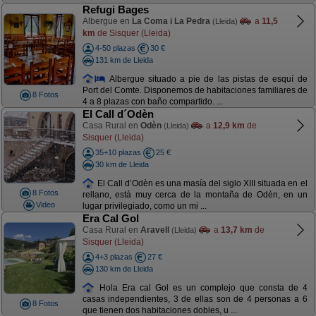
Refugi Bages
Albergue en
La Coma i La Pedra
a
11,5
(Lleida)
km
de Sisquer (Lleida)
4-50 plazas
30 €
131 km de Lleida
Albergue situado a pie de las pistas de esquí de
Port del Comte. Disponemos de habitaciones familiares de
8 Fotos
4 a 8 plazas con baño compartido. ...
El Call d´Odèn
Casa Rural en
Odèn
a
12,9 km
de
(Lleida)
Sisquer (Lleida)
35+10 plazas
25 €
30 km de Lleida
El Call d’Odèn es una masía del siglo XIII situada en el
8 Fotos
rellano, está muy cerca de la montaña de Odèn, en un
Video
lugar privilegiado, como un mi ...
Era Cal Gol
Casa Rural en
Aravell
a
13,7 km
de
(Lleida)
Sisquer (Lleida)
4+3 plazas
27 €
130 km de Lleida
Hola Era cal Gol es un complejo que consta de 4
casas independientes, 3 de ellas son de 4 personas a 6
8 Fotos
que tienen dos habitaciones dobles, u ...