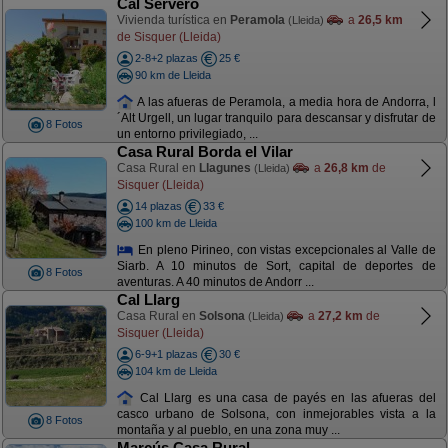
Cal Serveró
Vivienda turística en
Peramola
a
26,5 km
(Lleida)
de Sisquer (Lleida)
2-8+2 plazas
25 €
90 km de Lleida
A las afueras de Peramola, a media hora de Andorra, l
´Alt Urgell, un lugar tranquilo para descansar y disfrutar de
8 Fotos
un entorno privilegiado, ...
Casa Rural Borda el Vilar
Casa Rural en
Llagunes
a
26,8 km
de
(Lleida)
Sisquer (Lleida)
14 plazas
33 €
100 km de Lleida
En pleno Pirineo, con vistas excepcionales al Valle de
Siarb. A 10 minutos de Sort, capital de deportes de
8 Fotos
aventuras. A 40 minutos de Andorr ...
Cal Llarg
Casa Rural en
Solsona
a
27,2 km
de
(Lleida)
Sisquer (Lleida)
6-9+1 plazas
30 €
104 km de Lleida
Cal Llarg es una casa de payés en las afueras del
casco urbano de Solsona, con inmejorables vista a la
8 Fotos
montaña y al pueblo, en una zona muy ...
Marcús Casa Rural