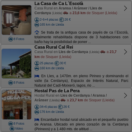
La Casa de Ca L´Escolà
Casa Rural en
Aransa / Arànser / Lles de
Cerdanya
a
23,6 km
de Sisquer (Lleida)
(Lleida)
2-6+4 plazas
26 €
165 km de Lleida
Se trata de la antigua casa de payés de ca l´Escolà,
totalmente rehabilitada dispone de 3 habitaciones con
8 Fotos
baño hay la posibilidad de poner ...
Casa Rural Cal Rei
Casa Rural en
Lles de Cerdanya
a
23,7
(Lleida)
km
de Sisquer (Lleida)
25 plazas
30 €
160 km de Lleida
En Lles, a 1470m. en pleno Pirineo y dominando el
valle (la Cerdanya), Espacio de Interés Natural, Parc
8 Fotos
Natural del Cadí-Moixeró, lagos, rio ...
Hostal Pas de La Pera
Hostal Rural en
Lles de Cerdanya / Aransa /
Arànser
a
23,7 km
de Sisquer (Lleida)
(Lleida)
34+6 plazas
26 €
176 km de Lleida
Encantador hostal rural ubicado en el pequeño pueblo
8 Fotos
de Aransa. Ubicado en pleno corazón de la Cerdanya
Video
(Pirineos) y a 1.480 mts. de altitud ...