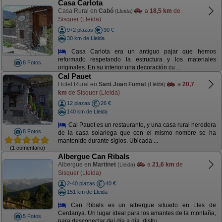
Casa Carlota
Casa Rural en
Cabó
a
18,5 km
de
(Lleida)
Sisquer (Lleida)
9+2 plazas
30 €
30 km de Lleida
Casa Carlota era un antiguo pajar que hemos
reformado respetando la estructura y los materiales
8 Fotos
originales. En su interior una decoración cu ...
Cal Pauet
Hotel Rural en
Sant Joan Fumat
a
20,7
(Lleida)
km
de Sisquer (Lleida)
12 plazas
26 €
140 km de Lleida
Cal Pauet es un restaurante, y una casa rural heredera
8 Fotos
de la casa solariega que con el mismo nombre se ha
mantenido durante siglos. Ubicada ...
(1 comentario)
Albergue Can Ribals
Albergue en
Martinet
a
21,6 km
de
(Lleida)
Sisquer (Lleida)
2-40 plazas
40 €
151 km de Lleida
Can Ribals es un albergue situado en Lles de
Cerdanya. Un lugar ideal para los amantes de la montaña,
5 Fotos
para desconectar del día a día, disfru ...