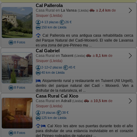
Cal Pallerola
Casa Rural en
La Vansa
a
2,4 km
de
(Lleida)
Sisquer (Lleida)
4-13 plazas
26 €
150 km de Lleida
Cal Pallerola es una antigua casa rehabilitada cerca
del Parque Natural del Cadí-Moixeró. El valle de Lavansa
8 Fotos
es una zona del pre-Pirineo mu ...
Cal Gabriel
Casa Rural en
Tuixent
a
8,1 km
de
(Lleida)
Sisquer (Lleida)
2-12+2 plazas
45 €
40 km de Lleida
Alojamiento rural y restaurante en Tuixent (Alt Urgell),
dentro del parque natural del Cadí - Moixeró. Ven a
8 Fotos
disfrutar de la naturaleza, el ...
Casa Rural Cal Xico
Casa Rural en
Adrall
a
10,5 km
de
(Lleida)
Sisquer (Lleida)
19 plazas
38 €
125 km de Lleida
Cal Xico les abre sus puertas durante todo el año
para disfrutar de una estancia inolvidable en el corazón
8 Fotos
del Pirineo rodeados de naturalez ...