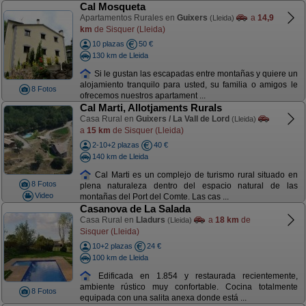
Cal Mosqueta
Apartamentos Rurales en
Guixers
a
14,9
(Lleida)
km
de Sisquer (Lleida)
10 plazas
50 €
130 km de Lleida
Si le gustan las escapadas entre montañas y quiere un
alojamiento tranquilo para usted, su familia o amigos le
8 Fotos
ofrecemos nuestros apartament ...
Cal Marti, Allotjaments Rurals
Casa Rural en
Guixers / La Vall de Lord
(Lleida)
a
15 km
de Sisquer (Lleida)
2-10+2 plazas
40 €
140 km de Lleida
Cal Marti es un complejo de turismo rural situado en
8 Fotos
plena naturaleza dentro del espacio natural de las
Video
montañas del Port del Comte. Las cas ...
Casanova de La Salada
Casa Rural en
Lladurs
a
18 km
de
(Lleida)
Sisquer (Lleida)
10+2 plazas
24 €
100 km de Lleida
Edificada en 1.854 y restaurada recientemente,
ambiente rústico muy confortable. Cocina totalmente
8 Fotos
equipada con una salita anexa donde está ...