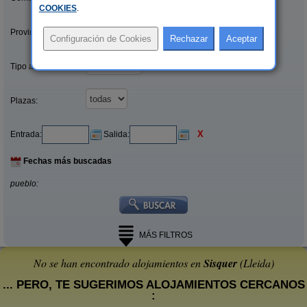
COOKIES
.
Provincias/Islas:
Tipo alquiler:
Plazas:
X
Entrada:
Salida:
Fechas más buscadas
pueblo:
MÁS FILTROS
No se han encontrado alojamientos en
Sisquer
(Lleida)
... PERO, TE SUGERIMOS ALOJAMIENTOS CERCANOS
: