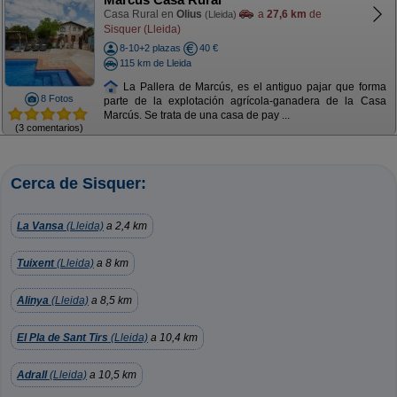
Casa Rural en
Olius
a
27,6 km
de
(Lleida)
Sisquer (Lleida)
8-10+2 plazas
40 €
115 km de Lleida
La Pallera de Marcús, es el antiguo pajar que forma
8 Fotos
parte de la explotación agrícola-ganadera de la Casa
Marcús. Se trata de una casa de pay ...
(3 comentarios)
Cerca de Sisquer:
La Vansa
(Lleida)
a 2,4 km
Tuixent
(Lleida)
a 8 km
Alinya
(Lleida)
a 8,5 km
El Pla de Sant Tirs
(Lleida)
a 10,4 km
Adrall
(Lleida)
a 10,5 km