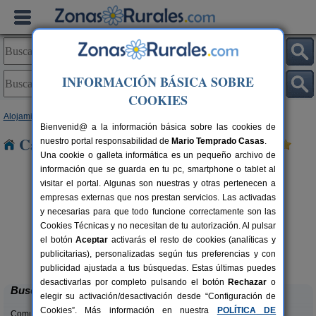
INFORMACIÓN BÁSICA SOBRE
COOKIES
Alojamientos
>
Cataluña
>
Lleida
> Sisquer
Bienvenid@ a la información básica sobre las cookies de
Casas Rurales cerca de Sisquer
nuestro portal responsabilidad de
Mario Temprado Casas
.
Una cookie o galleta informática es un pequeño archivo de
información que se guarda en tu pc, smartphone o tablet al
visitar el portal. Algunas son nuestras y otras pertenecen a
empresas externas que nos prestan servicios. Las activadas
y necesarias para que todo funcione correctamente son las
Cookies Técnicas y no necesitan de tu autorización. Al pulsar
Apartamentos turísticos Tárrega
2-14 pers.
el botón
Aceptar
activarás el resto de cookies (analíticas y
23 €
Al Bon Pas Rural
rs.
desde
publicitarias), personalizadas según tus preferencias y con
 €
Boldú (Lleida)
publicidad ajustada a tus búsquedas. Estas últimas puedes
desactivarlas por completo pulsando el botón
Rechazar
o
Buscar
elegir su activación/desactivación desde “Configuración de
Cookies”. Más información en nuestra
POLÍTICA DE
Comunidades: