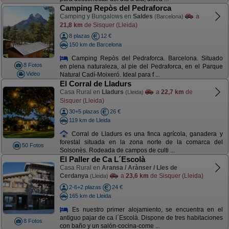
Camping Repòs del Pedraforca
Camping y Bungalows en
Saldes
a
(Barcelona)
21,8 km
de Sisquer (Lleida)
8 plazas
12 €
150 km de Barcelona
Camping Repòs del Pedraforca. Barcelona. Situado
8 Fotos
en plena naturaleza, al pie del Pedraforca, en el Parque
Video
Natural Cadí-Moixeró. Ideal para f ...
El Corral de Lladurs
Casa Rural en
Lladurs
a
22,7 km
de
(Lleida)
Sisquer (Lleida)
30+5 plazas
26 €
119 km de Lleida
Corral de Lladurs es una finca agrícola, ganadera y
forestal situada en la zona norte de la comarca del
50 Fotos
Solsonès. Rodeada de campos de culti ...
El Paller de Ca L´Escolà
Casa Rural en
Aransa / Arànser / Lles de
Cerdanya
a
23,6 km
de Sisquer (Lleida)
(Lleida)
2-6+2 plazas
24 €
165 km de Lleida
Es nuestro primer alojamiento, se encuentra en el
antiguo pajar de ca l´Escolà. Dispone de tres habitaciones
8 Fotos
con baño y un salón-cocina-come ...