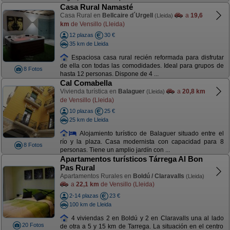
Casa Rural Namasté
Casa Rural en
Bellcaire d´Urgell
a
19,6
(Lleida)
km
de Vensillo (Lleida)
12 plazas
30 €
35 km de Lleida
Espaciosa casa rural recién reformada para disfrutar
de ella con todas las comodidades. Ideal para grupos de
8 Fotos
hasta 12 personas. Dispone de 4 ...
Cal Comabella
Vivienda turística en
Balaguer
a
20,8 km
(Lleida)
de Vensillo (Lleida)
10 plazas
25 €
25 km de Lleida
Alojamiento turístico de Balaguer situado entre el
río y la plaza. Casa modernista con capacidad para 8
8 Fotos
personas. Tiene un amplio jardín con ...
Apartamentos turísticos Tárrega Al Bon
Pas Rural
Apartamentos Rurales en
Boldú / Claravalls
(Lleida)
a
22,1 km
de Vensillo (Lleida)
2-14 plazas
23 €
100 km de Lleida
4 viviendas 2 en Boldú y 2 en Claravalls una al lado
20 Fotos
de otra a 5 y 15 km de Tarrega. La situación en el centro