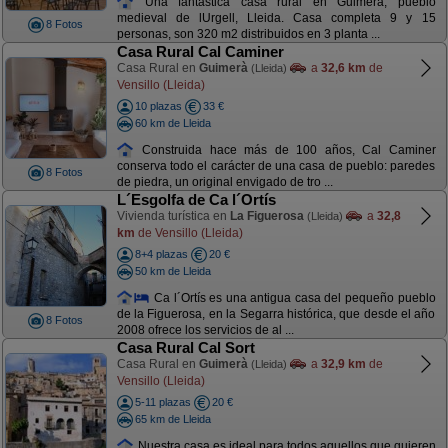
Una fantástica casa rural en Guimerà, pueblo
medieval de lUrgell, Lleida. Casa completa 9 y 15
8 Fotos
personas, son 320 m2 distribuidos en 3 planta ...
Casa Rural Cal Caminer
Casa Rural en
Guimerà
a
32,6 km
de
(Lleida)
Vensillo (Lleida)
10 plazas
33 €
60 km de Lleida
Construida hace más de 100 años, Cal Caminer
conserva todo el carácter de una casa de pueblo: paredes
8 Fotos
de piedra, un original envigado de tro ...
L´Esgolfa de Ca l´Ortís
Vivienda turística en
La Figuerosa
a
32,8
(Lleida)
km
de Vensillo (Lleida)
8+4 plazas
20 €
50 km de Lleida
Ca l´Ortís es una antigua casa del pequeño pueblo
de la Figuerosa, en la Segarra histórica, que desde el año
8 Fotos
2008 ofrece los servicios de al ...
Casa Rural Cal Sort
Casa Rural en
Guimerà
a
32,9 km
de
(Lleida)
Vensillo (Lleida)
5-11 plazas
20 €
65 km de Lleida
Nuestra casa es ideal para todos aquellos que quieren