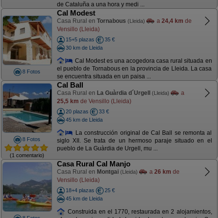
de Cataluña a una hora y medi ...
Cal Modest
Casa Rural en
Tornabous
a
24,4 km
de
(Lleida)
Vensillo (Lleida)
15+5 plazas
35 €
30 km de Lleida
Cal Modest es una acogedora casa rural situada en
el pueblo de Tornabous en la provincia de Lleida. La casa
8 Fotos
se encuentra situada en un paisa ...
Cal Ball
Casa Rural en
La Guàrdia d´Urgell
a
(Lleida)
25,5 km
de Vensillo (Lleida)
20 plazas
33 €
45 km de Lleida
La construcción original de Cal Ball se remonta al
8 Fotos
siglo XII. Se trata de un hermoso paraje situado en el
pueblo de La Guàrdia de Urgell, mu ...
(1 comentario)
Casa Rural Cal Manjo
Casa Rural en
Montgai
a
26 km
de
(Lleida)
Vensillo (Lleida)
18+4 plazas
25 €
45 km de Lleida
Construida en el 1770, restaurada en 2 alojamientos,