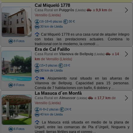
Cal Miqueló 1778
Casa Rural en
Puiggròs
a
9,9 km
de
(Lleida)
Vensillo (Lleida)
16-18+6 plazas
30 €
30 km de Lleida
Cal Miqueló 1778 es una casa rural de alquiler íntegro
con todas las prestaciones actuales. Combina lo
8 Fotos
tradicional con lo moderno, la comodi ...
Era de Cal Falillo
Casa Rural en
Vilanova de Bellpuig
a
14
(Lleida)
km
de Vensillo (Lleida)
15+3 plazas
19 €
30 km de Lleida
Alojamiento rural situado en las afueras de
Vilanova de Bellpuig. Capacidad para 15 personas.
8 Fotos
Consta de 7 habitaciones con baño, 6 dobles y ...
La Masuca d´en Monfà
Casa Rural en
Almassor
a
17,7 km
de
(Lleida)
Vensillo (Lleida)
6-8+2 plazas
24 €
40 km de Lleida
La Masuca está situada en medio de la plana de
Urgell, entre las comarcas de Pla d´Urgell, Noguera y
6 Fotos
Urgell, tierras fértiles para el conreo ...