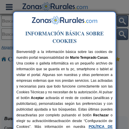
INFORMACIÓN BÁSICA SOBRE
COOKIES
Alojamientos
>
Cataluña
>
Lleida
> Vensillo
Bienvenid@ a la información básica sobre las cookies de
Casas Rurales cerca de Vensillo
nuestro portal responsabilidad de
Mario Temprado Casas
.
Una cookie o galleta informática es un pequeño archivo de
información que se guarda en tu pc, smartphone o tablet al
visitar el portal. Algunas son nuestras y otras pertenecen a
empresas externas que nos prestan servicios. Las activadas
y necesarias para que todo funcione correctamente son las
Cookies Técnicas y no necesitan de tu autorización. Al pulsar
el botón
Aceptar
activarás el resto de cookies (analíticas y
Casa Sisquet
rs.
10-15+2 pers.
publicitarias), personalizadas según tus preferencias y con
 €
28 €
Montcortes (Lleida)
desde
publicidad ajustada a tus búsquedas. Estas últimas puedes
desactivarlas por completo pulsando el botón
Rechazar
o
Buscar
elegir su activación/desactivación desde “Configuración de
Cookies”. Más información en nuestra
POLÍTICA DE
Comunidades: