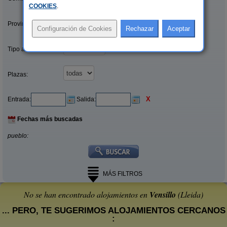
COOKIES
.
Provincias/Islas:
Tipo alquiler:
Plazas:
X
Entrada:
Salida:
Fechas más buscadas
pueblo:
MÁS FILTROS
No se han encontrado alojamientos en
Vensillo
(Lleida)
... PERO, TE SUGERIMOS ALOJAMIENTOS CERCANOS
: