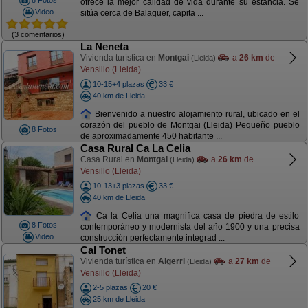
8 Fotos
ofrece la mejor calidad de vida durante su estancia. Se
Video
sitúa cerca de Balaguer, capita ...
(3 comentarios)
La Neneta
Vivienda turística en
Montgai
a
26 km
de
(Lleida)
Vensillo (Lleida)
10-15+4 plazas
33 €
40 km de Lleida
Bienvenido a nuestro alojamiento rural, ubicado en el
corazón del pueblo de Montgai (Lleida) Pequeño pueblo
8 Fotos
de aproximadamente 450 habitante ...
Casa Rural Ca La Celia
Casa Rural en
Montgai
a
26 km
de
(Lleida)
Vensillo (Lleida)
10-13+3 plazas
33 €
40 km de Lleida
Ca la Celia una magnifica casa de piedra de estilo
8 Fotos
contemporáneo y modernista del año 1900 y una precisa
Video
construcción perfectamente integrad ...
Cal Tonet
Vivienda turística en
Algerri
a
27 km
de
(Lleida)
Vensillo (Lleida)
2-5 plazas
20 €
25 km de Lleida