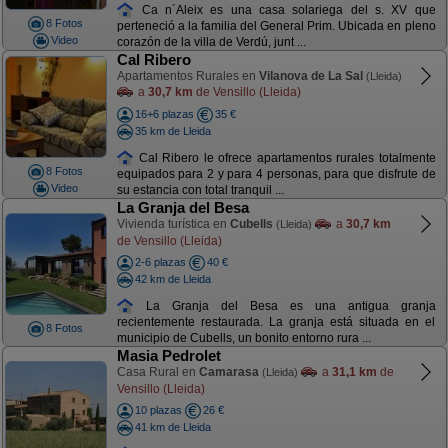
Ca n´Aleix es una casa solariega del s. XV que
8 Fotos
perteneció a la familia del General Prim. Ubicada en pleno
Video
corazón de la villa de Verdú, junt ...
Cal Ribero
Apartamentos Rurales en
Vilanova de La Sal
(Lleida)
a
30,7 km
de Vensillo (Lleida)
16+6 plazas
35 €
35 km de Lleida
Cal Ribero le ofrece apartamentos rurales totalmente
8 Fotos
equipados para 2 y para 4 personas, para que disfrute de
Video
su estancia con total tranquil ...
La Granja del Besa
Vivienda turística en
Cubells
a
30,7 km
(Lleida)
de Vensillo (Lleida)
2-6 plazas
40 €
42 km de Lleida
La Granja del Besa es una antigua granja
recientemente restaurada. La granja está situada en el
8 Fotos
municipio de Cubells, un bonito entorno rura ...
Masia Pedrolet
Casa Rural en
Camarasa
a
31,1 km
de
(Lleida)
Vensillo (Lleida)
10 plazas
26 €
41 km de Lleida