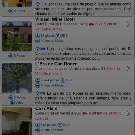
Cal Tonet es una casa de pueblo que se alquila como
vivienda de uso turístico o por mensualidades. Está
8 Fotos
situada dentro del pueblo de Algerri ...
Vilosell Wine Hotel
Hotel Rural en
El Vilosell
a
27,5 km
de
(Lleida)
Vensillo (Lleida)
13 plazas
35 €
40 km de Lleida
Una acogedora casa antigua en el pueblo de El
Vilosell (Lleida) reformada y decorada con un estilo rústico
8 Fotos
moderno en un ambiente rodeado po ...
L´Era de Can Roger
Vivienda turística en
Verdú
a
28,8 km
de
(Lleida)
Vensillo (Lleida)
2-4+4 plazas
25 €
40 km de Lleida
La Era de Cal Roger es un establecimiento ideal
8 Fotos
para disfrutar de una estancia con amigos, familiares y
Video
niños. La casa está adaptada para pe ...
Ca n´Aleix
Casa Rural en
Verdú
a
29 km
de Vensillo
(Lleida)
(Lleida)
5+3 plazas
30 €
45 km de Lleida