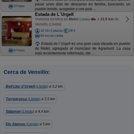
pasar unos días de descanso en familia, buscando un
8 Fotos
pueblo bonito, acogedor y con posi ...
Estada de L´Urgell
Vivienda turística en
Mafet
a
32,9 km
de
(Lleida)
Vensillo (Lleida)
10-16+3 plazas
28 €
65 km de Lleida
Estada de l´Urgell es una gran casa situada en pueblo
de Mafet, agregado al municipio de Agramunt. La casa
8 Fotos
está recientemente reformada, ide ...
Cerca de Vensillo:
Bell Lloc d´Urgell
(Lleida)
a 3,2 km
Torregrossa
(Lleida)
a 3,5 km
Sidamon
(Lleida)
a 4,4 km
Els Alamus
(Lleida)
a 5 km