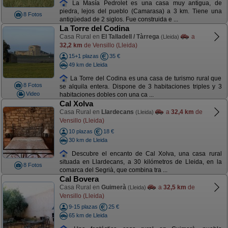
La Masía Pedrolet es una casa muy antigua, de
piedra, lejos del pueblo (Camarasa) a 3 km. Tiene una
8 Fotos
antigüedad de 2 siglos. Fue construida e ...
La Torre del Codina
Casa Rural en
El Talladell / Tàrrega
a
(Lleida)
32,2 km
de Vensillo (Lleida)
15+1 plazas
35 €
49 km de Lleida
La Torre del Codina es una casa de turismo rural que
8 Fotos
se alquila entera. Dispone de 3 habitaciones triples y 3
Video
habitaciones dobles con una ca ...
Cal Xolva
Casa Rural en
Llardecans
a
32,4 km
de
(Lleida)
Vensillo (Lleida)
10 plazas
18 €
30 km de Lleida
Descubre el encanto de Cal Xolva, una casa rural
situada en Llardecans, a 30 kilómetros de Lleida, en la
8 Fotos
comarca del Segrià, que combina tra ...
Cal Bovera
Casa Rural en
Guimerà
a
32,5 km
de
(Lleida)
Vensillo (Lleida)
9-15 plazas
25 €
65 km de Lleida