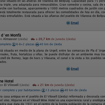
rural situado en las afueras de Vilanova de Bellpuig. Capacidad para 15 per
na triple, una adaptada para minusválidos. Gran comedor y cocina, sala de 
orche con barbacoa, aparcamiento y 1000 metros cuadrados de jardín con pisc
está totalmente restaurada para ofrecer las comodidades de hoy en día, co
 más entrañables. Está situada a las afueras del pueblo de Vilanova de Bellpu
Email
 d´en Monfà
en
Almassor
(Lleida)
a
20,7 km
de Juneda (Lleida)
completo
6-8+2 plazas
40 km de Lleida
á situada en medio de la plana de Urgell, entre las comarcas de Pla d´Urgell,
reales, fruta, hortalizas y viñas. Se puede disfrutar de un ambiente muy tran
stell de Remey, lago de Ivars y Vilasana, el canal o la visita a los pueblos v
rados.
Email
ine Hotel
 en
El Vilosell
(Lleida)
a
21 km
de Juneda (Lleida)
er completo y por habitaciones
13 plazas
40 km de Lleida
a casa antigua en el pueblo de El Vilosell (Lleida) reformada y decorada co
l vino. Alojarse en el Vilosell Wine Hotel es una experiencia rural y enológic
piedra que data de 1931 en el centro de la bonita población de la comarca 