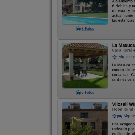
Alojamiento 
6 dobles y u
de estar y p
actualmente 
las estancias
8 Fotos
La Masuca
Casa Rural 
Alquiler 
La Masuca est
conreo de ce
cercanías: Ca
jardines cer
6 Fotos
Vilosell W
Hotel Rural
Alquil
Una acogedor
rodeado por e
edificio de 