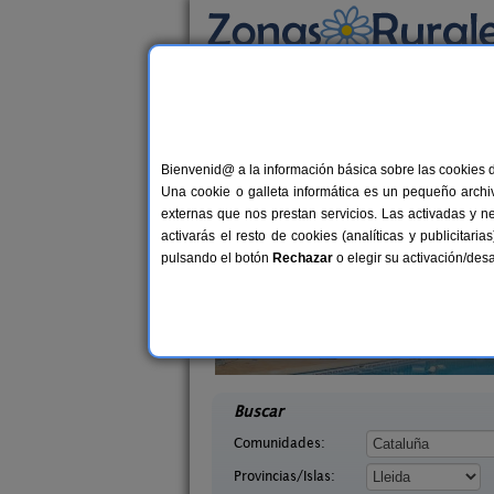
Busca por alojamiento
Alojamientos
>
Cataluña
>
Lleida
> Juneda
Casas Rurales cerca
Bienvenid@ a la información básica sobre las cookies 
Una cookie o galleta informática es un pequeño archiv
externas que nos prestan servicios. Las activadas y n
activarás el resto de cookies (analíticas y publicita
pulsando el botón
Rechazar
o elegir su activación/de
arra
Masia Mas d´en Bosch
7-11+2 pers.
22+
25 €
 (Lleida)
La Baronia de Rialb (Lleida)
desde
desd
Buscar
Comunidades:
Provincias/Islas: