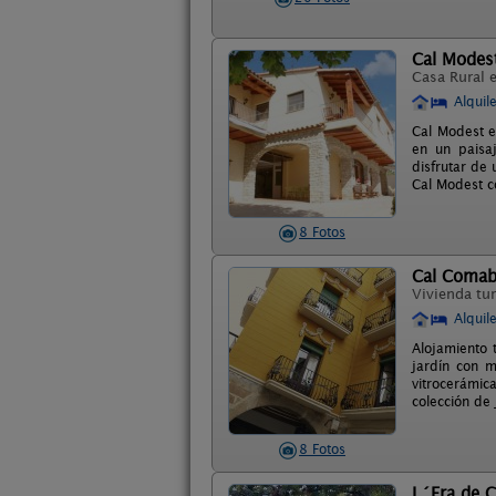
Cal Modes
Casa Rural 
Alquil
Cal Modest e
en un paisa
disfrutar de 
Cal Modest c
8 Fotos
Cal Comab
Vivienda tur
Alquil
Alojamiento 
jardín con m
vitrocerámica
colección de 
8 Fotos
L´Era de 