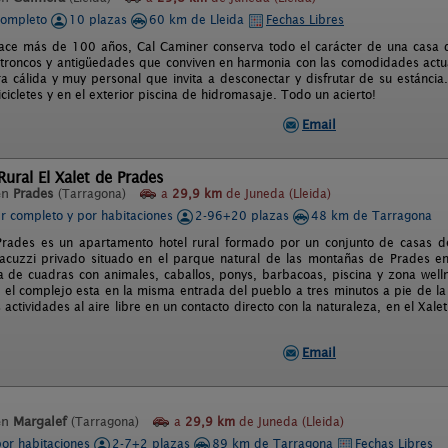
completo
10 plazas
60 km de Lleida
Fechas Libres
ace más de 100 años, Cal Caminer conserva todo el carácter de una casa d
troncos y antigüedades que conviven en harmonia con las comodidades actual
a cálida y muy personal que invita a desconectar y disfrutar de su estáncia
cicletes y en el exterior piscina de hidromasaje. Todo un acierto!
Email
ural El Xalet de Prades
en
Prades
(Tarragona)
a
29,9 km
de Juneda (Lleida)
er completo y por habitaciones
2-96+20 plazas
48 km de Tarragona
Prades es un apartamento hotel rural formado por un conjunto de casas d
jacuzzi privado situado en el parque natural de las montañas de Prades e
a de cuadras con animales, caballos, ponys, barbacoas, piscina y zona wel
 el complejo esta en la misma entrada del pueblo a tres minutos a pie de la p
 actividades al aire libre en un contacto directo con la naturaleza, en el Xa
Email
en
Margalef
(Tarragona)
a
29,9 km
de Juneda (Lleida)
por habitaciones
2-7+2 plazas
89 km de Tarragona
Fechas Libres