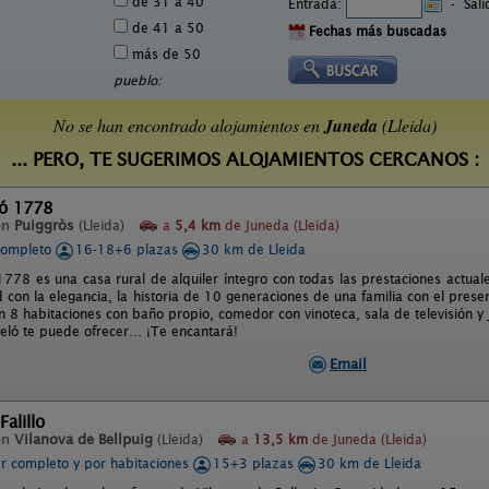
de 31 a 40
Entrada:
-
Sal
de 41 a 50
Fechas más buscadas
más de 50
pueblo:
No se han encontrado alojamientos en
Juneda
(Lleida)
... PERO, TE SUGERIMOS ALOJAMIENTOS CERCANOS :
ló 1778
en
Puiggròs
(Lleida)
a
5,4 km
de Juneda (Lleida)
completo
16-18+6 plazas
30 km de Lleida
1778 es una casa rural de alquiler íntegro con todas las prestaciones actual
 con la elegancia, la historia de 10 generaciones de una familia con el pres
n 8 habitaciones con baño propio, comedor con vinoteca, sala de televisión y 
eló te puede ofrecer… ¡Te encantará!
Email
Falillo
en
Vilanova de Bellpuig
(Lleida)
a
13,5 km
de Juneda (Lleida)
er completo y por habitaciones
15+3 plazas
30 km de Lleida