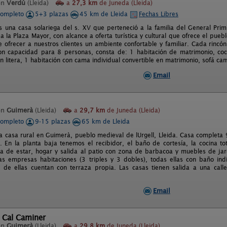
en
Verdú
(Lleida)
a
27,3 km
de Juneda (Lleida)
completo
5+3 plazas
45 km de Lleida
Fechas Libres
s una casa solariega del s. XV que perteneció a la familia del General Prim
a la Plaza Mayor, con alcance a oferta turística y cultural que ofrece el pu
e ofrecer a nuestros clientes un ambiente confortable y familiar. Cada rincó
n capacidad para 8 personas, consta de: 1 habitación de matrimonio, coc
n litera, 1 habitación con cama individual convertible en matrimonio, sofá cam
Email
en
Guimerà
(Lleida)
a
29,7 km
de Juneda (Lleida)
completo
9-15 plazas
65 km de Lleida
ca casa rural en Guimerà, pueblo medieval de lUrgell, Lleida. Casa completa
. En la planta baja tenemos el recibidor, el baño de cortesía, la cocina to
a de estar, hogar y salida al patio con zona de barbacoa y muebles de jar
as empresas habitaciones (3 triples y 3 dobles), todas ellas con baño indi
s de ellas cuentan con terraza propia. Las casas tienen salida a una calle
Email
 Cal Caminer
en
Guimerà
(Lleida)
a
29,8 km
de Juneda (Lleida)