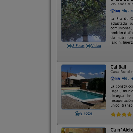
Vivienda tur
Alquil
La Era de Ca
adaptada pa
comuniones, 
podrán disfru
de matrimoni
jardín, huert
8 Fotos
Video
Cal Ball
Casa Rural 
Alquil
La construcc
Urgell, muni
de agua, los 
recuperación
único; trans
8 Fotos
Ca n´Aleix