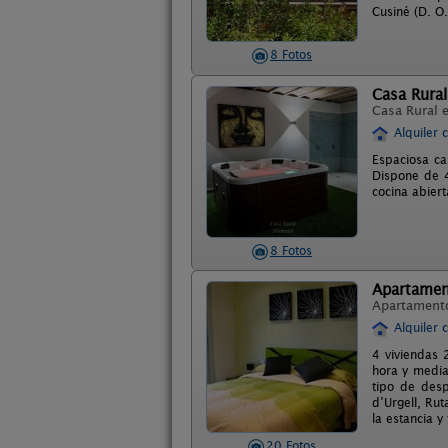
Cusiné (D. O
8 Fotos
Casa Rura
Casa Rural 
Alquiler 
Espaciosa ca
Dispone de 4
cocina abier
8 Fotos
Apartament
Apartament
Alquiler 
4 viviendas 
hora y media
tipo de desp
d’Urgell, Rut
la estancia 
20 Fotos