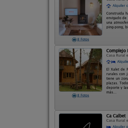
Alquiler 
Construida h
envigado de 
una atmosfer
ping-pong, bi
8 Fotos
Complejo R
Casa Rural 
Alquil
El Xalet de 
rurales con 
tiene un zon
plazas. Todo
deporte y las
más...
8 Fotos
Ca Calbet
Casa Rural 
Alquiler 