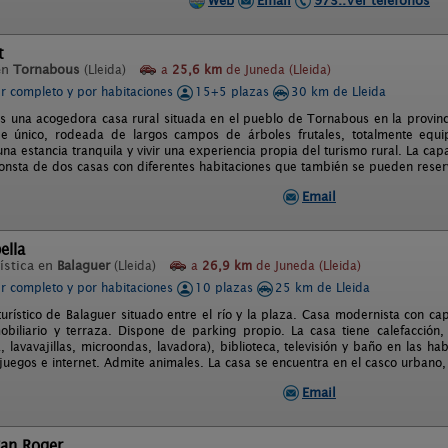
Web
Email
973..Ver teléfonos
t
en
Tornabous
(Lleida)
a
25,6 km
de Juneda (Lleida)
er completo y por habitaciones
15+5 plazas
30 km de Lleida
s una acogedora casa rural situada en el pueblo de Tornabous en la provinci
je único, rodeada de largos campos de árboles frutales, totalmente eq
una estancia tranquila y vivir una experiencia propia del turismo rural. La ca
onsta de dos casas con diferentes habitaciones que también se pueden rese
Email
ella
ística en
Balaguer
(Lleida)
a
26,9 km
de Juneda (Lleida)
er completo y por habitaciones
10 plazas
25 km de Lleida
turístico de Balaguer situado entre el río y la plaza. Casa modernista con 
obiliario y terraza. Dispone de parking propio. La casa tiene calefacción
, lavavajillas, microondas, lavadora), biblioteca, televisión y baño en las ha
juegos e internet. Admite animales. La casa se encuentra en el casco urbano, 
Email
Can Roger