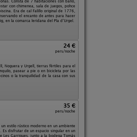
sonas. Consta de 7 habitaciones con baño,
estar con chimenea, sala de juegos, pohce
ina. Era de cal Falillo original de 1776,
nservando el encanto de antes para hacer
ig, en la comarca leridana del Pla d’Urgel.
24 €
pers/noche
 Noguera y Urgell, tierras fértiles para el
quilo, pasear a pie o en bicicleta por las
ecinos o la tranquilidad de la casa con sus
35 €
pers/noche
n un estilo rústico moderno en un ambiente
a. Es disfrutar de un espacio singular en un
de Les Garrigues, junto a la bodega Tomàs