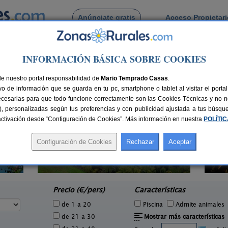
Anúnciate gratis
Acceso Propietar
Busca por pueblo
INFORMACIÓN BÁSICA SOBRE COOKIES
 de Juneda
de nuestro portal responsabilidad de
Mario Temprado Casas
.
o de información que se guarda en tu pc, smartphone o tablet al visitar el port
ecesarias para que todo funcione correctamente son las Cookies Técnicas y no ne
rias), personalizadas según tus preferencias y con publicidad ajustada a tus búsq
sactivación desde “Configuración de Cookies”. Más información en nuestra
POLÍTI
El Corral de Lladurs
2 pers.
30+5 pers.
35 €
26 €
Lladurs (Lleida)
e
desde
Precio (€/pers)
Características
de 1 a 20
Piscina
Admite animales
de 21 a 30
Mostrar más características