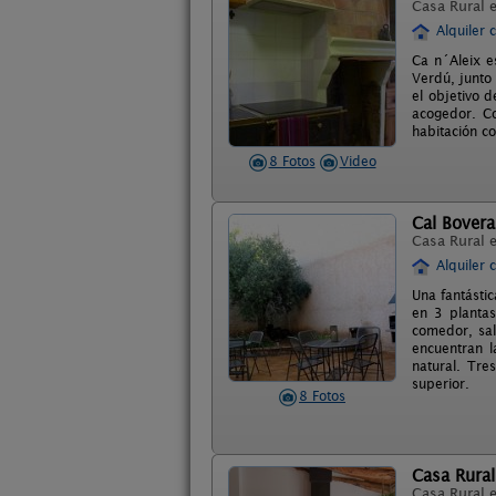
Casa Rural 
Alquiler 
Ca n´Aleix e
Verdú, junto 
el objetivo d
acogedor. Co
habitación co
8 Fotos
Video
Cal Bovera
Casa Rural 
Alquiler 
Una fantásti
en 3 plantas
comedor, sal
encuentran l
natural. Tre
superior.
8 Fotos
Casa Rural
Casa Rural 