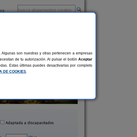
ios
-
al. Algunas son nuestras y otras pertenecen a empresas
cesitan de tu autorización. Al pulsar el botón
Aceptar
uedas. Estas últimas puedes desactivarlas por completo
CA DE COOKIES
.
Apartamentos turísticos
Casa Sisquet
Al Bon Pas Rura
10-15+2 pers.
28 €
Montcortes (Lleida)
Boldú (Lleida)
desde
Adaptada a discapacitados