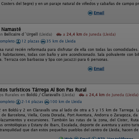
. Costers del Segre) y en un paraje natural de viñedos y cabañas de campo pró
Email
l Namasté
en
Bellcaire d´Urgell
(Lleida)
a
24,4 km
de Juneda (Lleida)
completo
12 plazas
35 km de Lleida
sa rural recién reformada para disfrutar de ella con todas las comodidades
 habitaciones, todas con baño y aire acondicionado. Sala polivalente con bi
ta. Terraza con barbacoa y Spa con jacuzzi para 6 personas.
Email
os turísticos Tárrega Al Bon Pas Rural
os Rurales en
Boldú / Claravalls
(Lleida)
a
24,4 km
de Juneda (Lleida)
completo
2-14 plazas
100 km de Lleida
2 en Boldú y 2 en Claravalls una al lado de otra a 5 y 15 km de Tarrega. La
 de Barcelona, Viella, Costa Dorada, Port Aventura, Andorra o Zaragoza, da
lazamientos y excursiones. También las rutas de la zona, del Cister, Ruta 
as ornitológicas y Estany de Ibars, Escalada, deporte de aventura y astro tu
y tranquilidad que dan estos pequeños pueblos del centro de Lleida, hacen de