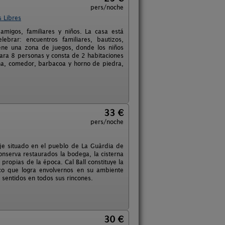
pers/noche
 Libres
amigos, familiares y niños. La casa está
brar: encuentros familiares, bautizos,
iene una zona de juegos, donde los niños
 para 8 personas y consta de 2 habitaciones
a, comedor, barbacoa y horno de piedra,
33 €
pers/noche
raje situado en el pueblo de La Guàrdia de
onserva restaurados la bodega, la cisterna
 propias de la época. Cal Ball constituye la
ico que logra envolvernos en su ambiente
 sentidos en todos sus rincones.
30 €