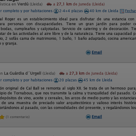
ística en
Verdú
(Lleida)
a
27,1 km
de Juneda (Lleida)
er completo y por habitaciones
2-4+4 plazas
40 km de Lleida
Fechas
l Roger es un establecimiento ideal para disfrutar de una estancia con 
ra personas con discapacidades. Tiene un gran jardín para poder cele
bodas, cumpleaños y calçotadas. Servicio de catering y de decoración. T
tar de las actividades al aire libre y de la naturaleza. Tiene una capacidad
o, 2 sofás cama de matrimonio, 1 baño, 1 baño adaptado, cocina american
o y granja.
Email
en
La Guàrdia d´Urgell
(Lleida)
a
27,3 km
de Juneda (Lleida)
er completo y por habitaciones
20 plazas
45 km de Lleida
ión original de Cal Ball se remonta al siglo XII. Se trata de un hermoso pa
cipio de Tornabous, que nos transmite la calma y tranquilidad del pasado. C
depósitos de vino, aceite y cereales, los arcos de medio punto y las estancias
 de una muestra de preciado valor arquitectónico y valioso interés histór
portándonos al pasado, con las comodidades del presente, y regalándonos los
Email
(1 comentario)