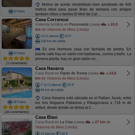
Molino de aceite rehabilitado bien amoblado de 400
metros ideal para pasar fines de semana con amigos
8 Fotos
también niños o familia El Molí de Cal ...
Casa Corroncui
Vivienda turística en
Pessonada
a
24,5
(Lleida)
km
de Vilanova de Meia (Lleida)
13+2 plazas
10 €
108 km de Lleida
Es una hermosa casa con fachada de piedra. En
8 Fotos
planta calle hay un salón con barbacoa, cocina y baño. La
primera planta, hay un gran salón-co ...
(1 comentario)
Casa Navarra
Casa Rural en
Fígols de Tremp
a
24,6
(Lleida)
km
de Vilanova de Meia (Lleida)
7-11+2 plazas
25 €
94 km de Lleida
Casa Navarra está ubicada en el Pallars Jussà; entre
38 Fotos
los ríos Noguera Pallaresa y Ribagorzana a 718 m de
altitud, desde donde se divisa la C ...
(18 comentarios)
Casa Blasi
Casa Rural en
La Clua
a
27 km
de
(Lleida)
Vilanova de Meia (Lleida)
13 plazas
18 €