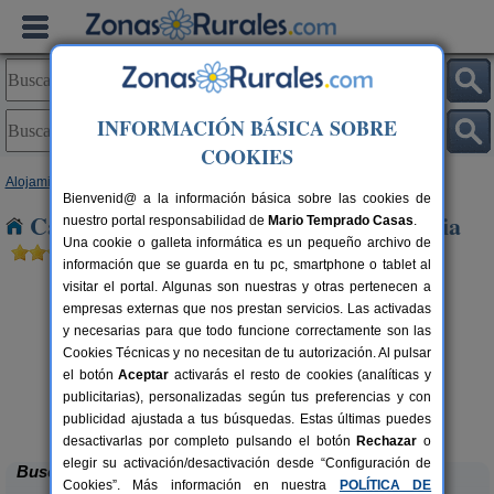
INFORMACIÓN BÁSICA SOBRE
COOKIES
Alojamientos
>
Cataluña
>
Lleida
> Vilanova de Meia
Bienvenid@ a la información básica sobre las cookies de
Casas Rurales cerca de Vilanova de Meia
nuestro portal responsabilidad de
Mario Temprado Casas
.
Una cookie o galleta informática es un pequeño archivo de
información que se guarda en tu pc, smartphone o tablet al
visitar el portal. Algunas son nuestras y otras pertenecen a
empresas externas que nos prestan servicios. Las activadas
y necesarias para que todo funcione correctamente son las
Cookies Técnicas y no necesitan de tu autorización. Al pulsar
el botón
Aceptar
activarás el resto de cookies (analíticas y
publicitarias), personalizadas según tus preferencias y con
Masia Mas d´en Bosch
rs.
22+2 pers.
 €
35 €
publicidad ajustada a tus búsquedas. Estas últimas puedes
La Baronia de Rialb (Lleida)
desde
desactivarlas por completo pulsando el botón
Rechazar
o
elegir su activación/desactivación desde “Configuración de
Buscar
Cookies”. Más información en nuestra
POLÍTICA DE