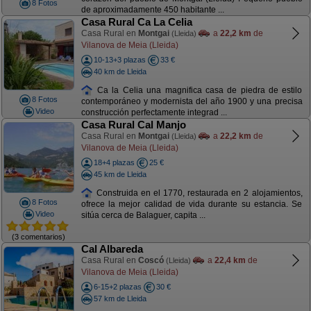
8 Fotos
de aproximadamente 450 habitante ...
Casa Rural Ca La Celia
Casa Rural en
Montgai
a
22,2 km
de
(Lleida)
Vilanova de Meia (Lleida)
10-13+3 plazas
33 €
40 km de Lleida
Ca la Celia una magnifica casa de piedra de estilo
8 Fotos
contemporáneo y modernista del año 1900 y una precisa
Video
construcción perfectamente integrad ...
Casa Rural Cal Manjo
Casa Rural en
Montgai
a
22,2 km
de
(Lleida)
Vilanova de Meia (Lleida)
18+4 plazas
25 €
45 km de Lleida
Construida en el 1770, restaurada en 2 alojamientos,
8 Fotos
ofrece la mejor calidad de vida durante su estancia. Se
Video
sitúa cerca de Balaguer, capita ...
(3 comentarios)
Cal Albareda
Casa Rural en
Coscó
a
22,4 km
de
(Lleida)
Vilanova de Meia (Lleida)
6-15+2 plazas
30 €
57 km de Lleida