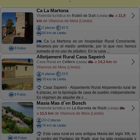
Ca La Martona
Vivienda turística en
Rubió de Dalt
a
11,9
(Lleida)
km
de Vilanova de Meia (Lleida)
2 plazas
42 €
50 km de Lleida
Ca La Martona es un hospedaje Rural Consciente.
Miramos por el medio ambiente, por lo que nos hemos
8 Fotos
sumado al no uso de plástico. En la casa ...
Allotjament Rural Casa Sapeiró
Casa Rural en
Cellers
a
14,3 km
de
(Lleida)
Vilanova de Meia (Lleida)
6 plazas
23 €
70 km de Lleida
Casa Sapeiró - Alojamiento Rural Alojamiento rural de
6 plazas, en la tipología de casa de pueblo independiente.
8 Fotos
En régimen de alquiler de c ...
Masia Mas d´en Bosch
Vivienda turística en
La Baronia de Rialb
(Lleida)
a
15,5 km
de Vilanova de Meia (Lleida)
22+2 plazas
76 km de Lleida
Esta casa rural es una antigua Masía del siglo XIII, en
48 Fotos
el centro del Pantano de Rialb, que ha sido restaurada y