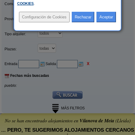
COOKIES
.
Comunidades:
Provincias/Islas:
Tipo alquiler:
Plazas:
X
Entrada:
Salida:
Fechas más buscadas
pueblo:
MÁS FILTROS
No se han encontrado alojamientos en
Vilanova de Meia
(Lleida)
... PERO, TE SUGERIMOS ALOJAMIENTOS CERCANOS
: