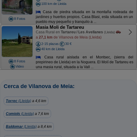
100 km de Lleida
Casa de piedra situada en la montaña rodeada de
jardines y huertos propios. Casa Blasi, esta situada en un
8 Fotos
pueblo muy pequeño y tranquilo a ...
Masia Moli de Tartareu
Casa Rural en
Tartareu / Les Avellanes
(Lleida)
a
27,1 km
de Vilanova de Meia (Lleida)
2-15 plazas
30 €
40 km de Lleida
Casa rural aislada en el Montsec, (sierra del
8 Fotos
prepirineo de Lleida) en la Noguera. El Molí de Tartareu es
Video
una masia rural, situada a la Vall ...
Cerca de Vilanova de Meia:
Torrec
(Lleida)
a 4,6 km
Comiols
(Lleida)
a 7,6 km
Baldomar
(Lleida)
a 8,4 km