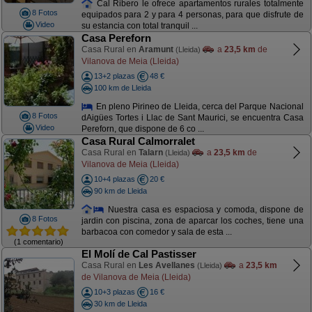
Cal Ribero le ofrece apartamentos rurales totalmente
8 Fotos
equipados para 2 y para 4 personas, para que disfrute de
Video
su estancia con total tranquil ...
Casa Pereforn
Casa Rural en
Aramunt
a
23,5 km
de
(Lleida)
Vilanova de Meia (Lleida)
13+2 plazas
48 €
100 km de Lleida
En pleno Pirineo de Lleida, cerca del Parque Nacional
8 Fotos
dAigües Tortes i Llac de Sant Maurici, se encuentra Casa
Video
Pereforn, que dispone de 6 co ...
Casa Rural Calmorralet
Casa Rural en
Talarn
a
23,5 km
de
(Lleida)
Vilanova de Meia (Lleida)
10+4 plazas
20 €
90 km de Lleida
Nuestra casa es espaciosa y comoda, dispone de
8 Fotos
jardin con piscina, zona de aparcar los coches, tiene una
barbacoa con comedor y sala de esta ...
(1 comentario)
El Molí de Cal Pastisser
Casa Rural en
Les Avellanes
a
23,5 km
(Lleida)
de Vilanova de Meia (Lleida)
10+3 plazas
16 €
30 km de Lleida