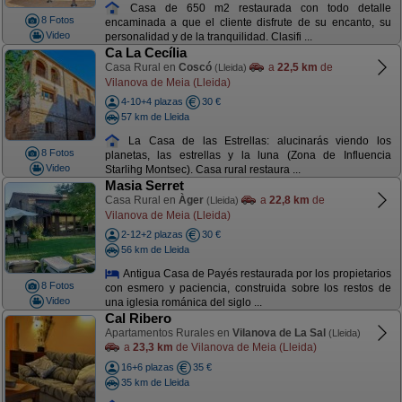
Casa de 650 m2 restaurada con todo detalle
8 Fotos
encaminada a que el cliente disfrute de su encanto, su
Video
personalidad y de la tranquilidad. Clasifi ...
Ca La Cecília
Casa Rural en
Coscó
a
22,5 km
de
(Lleida)
Vilanova de Meia (Lleida)
4-10+4 plazas
30 €
57 km de Lleida
La Casa de las Estrellas: alucinarás viendo los
8 Fotos
planetas, las estrellas y la luna (Zona de Influencia
Video
Starlihg Montsec). Casa rural restaura ...
Masia Serret
Casa Rural en
Àger
a
22,8 km
de
(Lleida)
Vilanova de Meia (Lleida)
2-12+2 plazas
30 €
56 km de Lleida
Antigua Casa de Payés restaurada por los propietarios
8 Fotos
con esmero y paciencia, construida sobre los restos de
Video
una iglesia románica del siglo ...
Cal Ribero
Apartamentos Rurales en
Vilanova de La Sal
(Lleida)
a
23,3 km
de Vilanova de Meia (Lleida)
16+6 plazas
35 €
35 km de Lleida