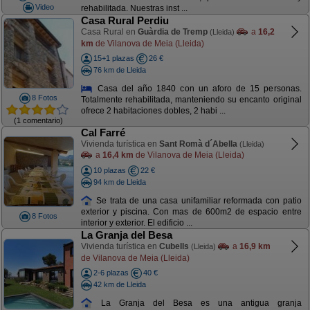
Video
rehabilitada. Nuestras inst ...
Casa Rural Perdiu
Casa Rural en
Guàrdia de Tremp
a
16,2
(Lleida)
km
de Vilanova de Meia (Lleida)
15+1 plazas
26 €
76 km de Lleida
Casa del año 1840 con un aforo de 15 personas.
8 Fotos
Totalmente rehabilitada, manteniendo su encanto original
ofrece 2 habitaciones dobles, 2 habi ...
(1 comentario)
Cal Farré
Vivienda turística en
Sant Romà d´Abella
(Lleida)
a
16,4 km
de Vilanova de Meia (Lleida)
10 plazas
22 €
94 km de Lleida
Se trata de una casa unifamiliar reformada con patio
exterior y piscina. Con mas de 600m2 de espacio entre
8 Fotos
interior y exterior. El edificio ...
La Granja del Besa
Vivienda turística en
Cubells
a
16,9 km
(Lleida)
de Vilanova de Meia (Lleida)
2-6 plazas
40 €
42 km de Lleida
La Granja del Besa es una antigua granja