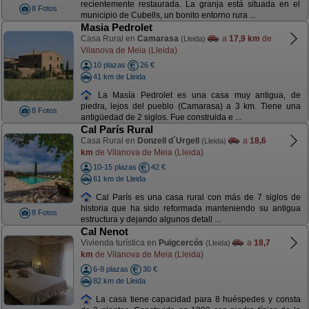
recientemente restaurada. La granja está situada en el
8 Fotos
municipio de Cubells, un bonito entorno rura ...
Masia Pedrolet
Casa Rural en
Camarasa
a
17,9 km
de
(Lleida)
Vilanova de Meia (Lleida)
10 plazas
26 €
41 km de Lleida
La Masía Pedrolet es una casa muy antigua, de
piedra, lejos del pueblo (Camarasa) a 3 km. Tiene una
8 Fotos
antigüedad de 2 siglos. Fue construida e ...
Cal París Rural
Casa Rural en
Donzell d´Urgell
a
18,6
(Lleida)
km
de Vilanova de Meia (Lleida)
10-15 plazas
42 €
61 km de Lleida
Cal París es una casa rural con más de 7 siglos de
historia que ha sido reformada manteniendo su antigua
8 Fotos
estructura y dejando algunos detall ...
Cal Nenot
Vivienda turística en
Puigcercós
a
18,7
(Lleida)
km
de Vilanova de Meia (Lleida)
6-8 plazas
30 €
82 km de Lleida
La casa tiene capacidad para 8 huéspedes y consta