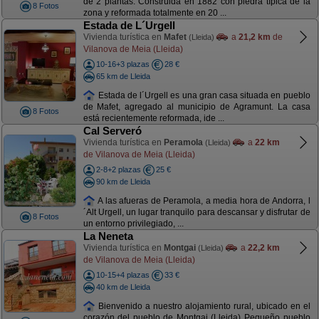
de 2 plantas. Construida en 1882 con piedra típica de la
8 Fotos
zona y reformada totalmente en 20 ...
Estada de L´Urgell
Vivienda turística en
Mafet
a
21,2 km
de
(Lleida)
Vilanova de Meia (Lleida)
10-16+3 plazas
28 €
65 km de Lleida
Estada de l´Urgell es una gran casa situada en pueblo
de Mafet, agregado al municipio de Agramunt. La casa
8 Fotos
está recientemente reformada, ide ...
Cal Serveró
Vivienda turística en
Peramola
a
22 km
(Lleida)
de Vilanova de Meia (Lleida)
2-8+2 plazas
25 €
90 km de Lleida
A las afueras de Peramola, a media hora de Andorra, l
´Alt Urgell, un lugar tranquilo para descansar y disfrutar de
8 Fotos
un entorno privilegiado, ...
La Neneta
Vivienda turística en
Montgai
a
22,2 km
(Lleida)
de Vilanova de Meia (Lleida)
10-15+4 plazas
33 €
40 km de Lleida
Bienvenido a nuestro alojamiento rural, ubicado en el
corazón del pueblo de Montgai (Lleida) Pequeño pueblo