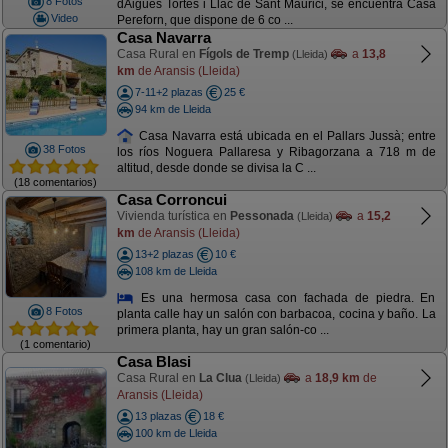
8 Fotos
dAigües Tortes i Llac de Sant Maurici, se encuentra Casa
Video
Pereforn, que dispone de 6 co ...
Casa Navarra
Casa Rural en
Fígols de Tremp
a
13,8
(Lleida)
km
de Aransis (Lleida)
7-11+2 plazas
25 €
94 km de Lleida
Casa Navarra está ubicada en el Pallars Jussà; entre
38 Fotos
los ríos Noguera Pallaresa y Ribagorzana a 718 m de
altitud, desde donde se divisa la C ...
(18 comentarios)
Casa Corroncui
Vivienda turística en
Pessonada
a
15,2
(Lleida)
km
de Aransis (Lleida)
13+2 plazas
10 €
108 km de Lleida
Es una hermosa casa con fachada de piedra. En
8 Fotos
planta calle hay un salón con barbacoa, cocina y baño. La
primera planta, hay un gran salón-co ...
(1 comentario)
Casa Blasi
Casa Rural en
La Clua
a
18,9 km
de
(Lleida)
Aransis (Lleida)
13 plazas
18 €
100 km de Lleida