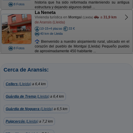
historia que ha sido reformada manteniendo su antigua
8 Fotos
estructura y dejando algunos detall ...
La Neneta
Vivienda turística en
Montgai
a
31,9 km
(Lleida)
de Aransis (Lleida)
10-15+4 plazas
33 €
40 km de Lleida
Bienvenido a nuestro alojamiento rural, ubicado en el
corazón del pueblo de Montgai (Lleida) Pequeño pueblo
8 Fotos
de aproximadamente 450 habitante ...
Cerca de Aransis:
Cellers
(Lleida)
a 6,4 km
Guàrdia de Tremp
(Lleida)
a 6,4 km
Guàrdia de Noguera
(Lleida)
a 6,5 km
Puigcercós
(Lleida)
a 7,2 km