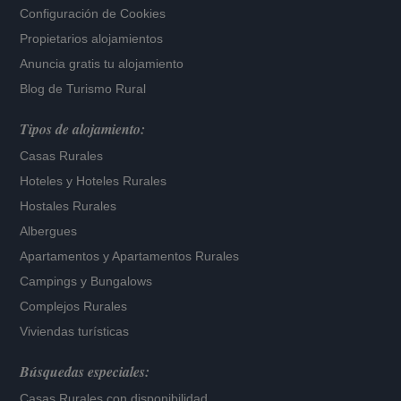
Configuración de Cookies
Propietarios alojamientos
Anuncia gratis tu alojamiento
Blog de Turismo Rural
Tipos de alojamiento:
Casas Rurales
Hoteles
y
Hoteles Rurales
Hostales Rurales
Albergues
Apartamentos
y
Apartamentos Rurales
Campings y Bungalows
Complejos Rurales
Viviendas turísticas
Búsquedas especiales:
Casas Rurales con disponibilidad