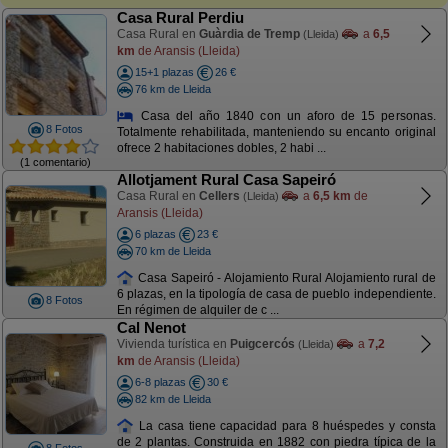
Casa Rural Perdiu
Casa Rural en
Guàrdia de Tremp
a
6,5
(Lleida)
km
de Aransis (Lleida)
15+1 plazas
26 €
76 km de Lleida
Casa del año 1840 con un aforo de 15 personas.
8 Fotos
Totalmente rehabilitada, manteniendo su encanto original
ofrece 2 habitaciones dobles, 2 habi ...
(1 comentario)
Allotjament Rural Casa Sapeiró
Casa Rural en
Cellers
a
6,5 km
de
(Lleida)
Aransis (Lleida)
6 plazas
23 €
70 km de Lleida
Casa Sapeiró - Alojamiento Rural Alojamiento rural de
6 plazas, en la tipología de casa de pueblo independiente.
8 Fotos
En régimen de alquiler de c ...
Cal Nenot
Vivienda turística en
Puigcercós
a
7,2
(Lleida)
km
de Aransis (Lleida)
6-8 plazas
30 €
82 km de Lleida
La casa tiene capacidad para 8 huéspedes y consta
de 2 plantas. Construida en 1882 con piedra típica de la