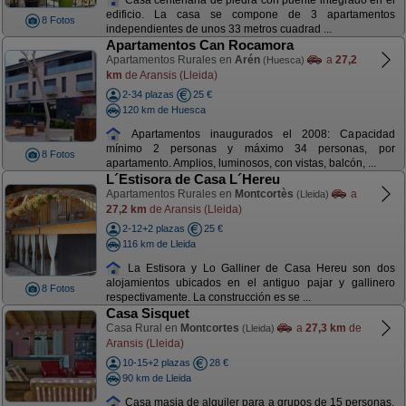
edificio. La casa se compone de 3 apartamentos
8 Fotos
independientes de unos 33 metros cuadrad ...
Apartamentos Can Rocamora
Apartamentos Rurales en
Arén
a
27,2
(Huesca)
km
de Aransis (Lleida)
2-34 plazas
25 €
120 km de Huesca
Apartamentos inaugurados el 2008: Capacidad
mínimo 2 personas y máximo 34 personas, por
8 Fotos
apartamento. Amplios, luminosos, con vistas, balcón, ...
L´Estisora de Casa L´Hereu
Apartamentos Rurales en
Montcortès
a
(Lleida)
27,2 km
de Aransis (Lleida)
2-12+2 plazas
25 €
116 km de Lleida
La Estisora y Lo Galliner de Casa Hereu son dos
alojamientos ubicados en el antiguo pajar y gallinero
8 Fotos
respectivamente. La construcción es se ...
Casa Sisquet
Casa Rural en
Montcortes
a
27,3 km
de
(Lleida)
Aransis (Lleida)
10-15+2 plazas
28 €
90 km de Lleida
Casa masia de alquiler para a grupos de 15 personas.