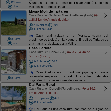
12 Fotos
Situada al extremo sur-oeste del Pallars Sobirà, junto a la
Video
Vall Fosca. Donde disfrutar ...
Masia Moli de Tartareu
Casa Rural en
Tartareu / Les Avellanes
(Lleida)
a
28,3 km
de Aransis (Lleida)
2-15 plazas
30 €
40 km de Lleida
Casa rural aislada en el Montsec, (sierra del
8 Fotos
prepirineo de Lleida) en la Noguera. El Molí de Tartareu es
Video
una masia rural, situada a la Vall ...
Casa Carlota
Casa Rural en
Cabó
a
29,4 km
de
(Lleida)
Aransis (Lleida)
9+2 plazas
30 €
30 km de Lleida
Casa Carlota era un antiguo pajar que hemos
reformado respetando la estructura y los materiales
8 Fotos
originales. En su interior una decoración cu ...
Cal París Rural
Casa Rural en
Donzell d´Urgell
a
30,2
(Lleida)
km
de Aransis (Lleida)
10-15 plazas
42 €
61 km de Lleida
Cal París es una casa rural con más de 7 siglos de