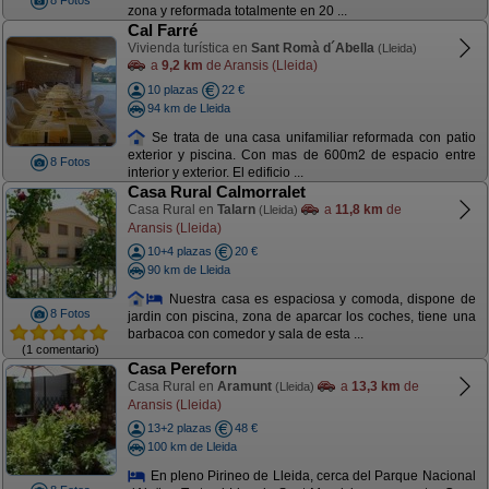
8 Fotos
zona y reformada totalmente en 20 ...
Cal Farré
Vivienda turística en
Sant Romà d´Abella
(Lleida)
a
9,2 km
de Aransis (Lleida)
10 plazas
22 €
94 km de Lleida
Se trata de una casa unifamiliar reformada con patio
exterior y piscina. Con mas de 600m2 de espacio entre
8 Fotos
interior y exterior. El edificio ...
Casa Rural Calmorralet
Casa Rural en
Talarn
a
11,8 km
de
(Lleida)
Aransis (Lleida)
10+4 plazas
20 €
90 km de Lleida
Nuestra casa es espaciosa y comoda, dispone de
8 Fotos
jardin con piscina, zona de aparcar los coches, tiene una
barbacoa con comedor y sala de esta ...
(1 comentario)
Casa Pereforn
Casa Rural en
Aramunt
a
13,3 km
de
(Lleida)
Aransis (Lleida)
13+2 plazas
48 €
100 km de Lleida
En pleno Pirineo de Lleida, cerca del Parque Nacional