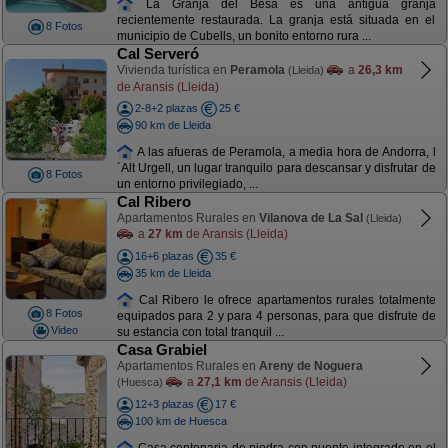
La Granja del Besa es una antigua granja
recientemente restaurada. La granja está situada en el
8 Fotos
municipio de Cubells, un bonito entorno rura ...
Cal Serveró
Vivienda turística en
Peramola
a
26,3 km
(Lleida)
de Aransis (Lleida)
2-8+2 plazas
25 €
90 km de Lleida
A las afueras de Peramola, a media hora de Andorra, l
´Alt Urgell, un lugar tranquilo para descansar y disfrutar de
8 Fotos
un entorno privilegiado, ...
Cal Ribero
Apartamentos Rurales en
Vilanova de La Sal
(Lleida)
a
27 km
de Aransis (Lleida)
16+6 plazas
35 €
35 km de Lleida
Cal Ribero le ofrece apartamentos rurales totalmente
8 Fotos
equipados para 2 y para 4 personas, para que disfrute de
Video
su estancia con total tranquil ...
Casa Grabiel
Apartamentos Rurales en
Areny de Noguera
a
27,1 km
de Aransis (Lleida)
(Huesca)
12+3 plazas
17 €
100 km de Huesca
Casa centenaria de piedra con puente integrado en el