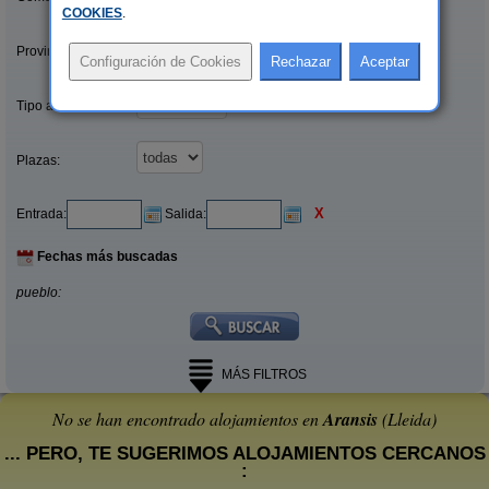
COOKIES
.
Provincias/Islas:
Tipo alquiler:
Plazas:
X
Entrada:
Salida:
Fechas más buscadas
pueblo:
MÁS FILTROS
No se han encontrado alojamientos en
Aransis
(Lleida)
... PERO, TE SUGERIMOS ALOJAMIENTOS CERCANOS
: