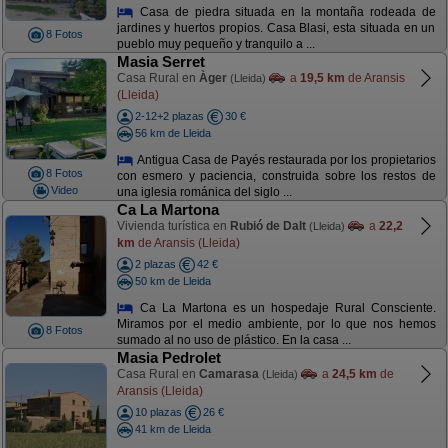
Casa de piedra situada en la montaña rodeada de
jardines y huertos propios. Casa Blasi, esta situada en un
8 Fotos
pueblo muy pequeño y tranquilo a ...
Masia Serret
Casa Rural en
Àger
a
19,5 km
de Aransis
(Lleida)
(Lleida)
2-12+2 plazas
30 €
56 km de Lleida
Antigua Casa de Payés restaurada por los propietarios
8 Fotos
con esmero y paciencia, construida sobre los restos de
Video
una iglesia románica del siglo ...
Ca La Martona
Vivienda turística en
Rubió de Dalt
a
22,2
(Lleida)
km
de Aransis (Lleida)
2 plazas
42 €
50 km de Lleida
Ca La Martona es un hospedaje Rural Consciente.
Miramos por el medio ambiente, por lo que nos hemos
8 Fotos
sumado al no uso de plástico. En la casa ...
Masia Pedrolet
Casa Rural en
Camarasa
a
24,5 km
de
(Lleida)
Aransis (Lleida)
10 plazas
26 €
41 km de Lleida