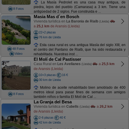
La Masía Pedrolet es una casa muy antigua, de
piedra, lejos del pueblo (Camarasa) a 3 km. Tiene una
8 Fotos
antigüedad de 2 siglos. Fue construida e ...
Masia Mas d´en Bosch
Vivienda turística en
La Baronia de Rialb
(Lleida)
a
25,1 km
de Aransis (Lleida)
22+2 plazas
76 km de Lleida
Esta casa rural es una antigua Masía del siglo XIII, en
48 Fotos
el centro del Pantano de Rialb, que ha sido restaurada y
Video
rehabilitada. Nuestras inst ...
El Molí de Cal Pastisser
Casa Rural en
Les Avellanes
a
25,5 km
(Lleida)
de Aransis (Lleida)
10+3 plazas
16 €
30 km de Lleida
Molino de aceite rehabilitado bien amoblado de 400
metros ideal para pasar fines de semana con amigos
8 Fotos
también niños o familia El Molí de Cal ...
La Granja del Besa
Vivienda turística en
Cubells
a
26,2 km
(Lleida)
de Aransis (Lleida)
2-6 plazas
40 €
42 km de Lleida