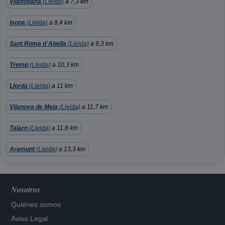
Vilamitjana
(Lleida)
a 7,3 km
Isona
(Lleida)
a 8,4 km
Sant Roma d´Abella
(Lleida)
a 9,3 km
Tremp
(Lleida)
a 10,3 km
Llorda
(Lleida)
a 11 km
Vilanova de Meia
(Lleida)
a 11,7 km
Talarn
(Lleida)
a 11,8 km
Aramunt
(Lleida)
a 13,3 km
Nosotros
Quiénes somos
Aviso Legal