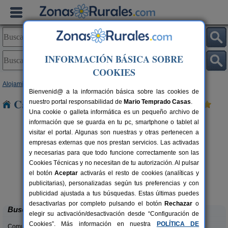
INFORMACIÓN BÁSICA SOBRE
COOKIES
Alojamientos
>
Cataluña
>
Lleida
> Aransis
Bienvenid@ a la información básica sobre las cookies de
Casas Rurales cerca de Aransis
nuestro portal responsabilidad de
Mario Temprado Casas
.
Una cookie o galleta informática es un pequeño archivo de
información que se guarda en tu pc, smartphone o tablet al
visitar el portal. Algunas son nuestras y otras pertenecen a
empresas externas que nos prestan servicios. Las activadas
y necesarias para que todo funcione correctamente son las
Cookies Técnicas y no necesitan de tu autorización. Al pulsar
Apartamentos turísticos Tárrega
2-14 pers.
el botón
Aceptar
activarás el resto de cookies (analíticas y
23 €
Al Bon Pas Rural
rs.
desde
publicitarias), personalizadas según tus preferencias y con
 €
Boldú (Lleida)
publicidad ajustada a tus búsquedas. Estas últimas puedes
desactivarlas por completo pulsando el botón
Rechazar
o
Buscar
elegir su activación/desactivación desde “Configuración de
Cookies”. Más información en nuestra
POLÍTICA DE
Comunidades: