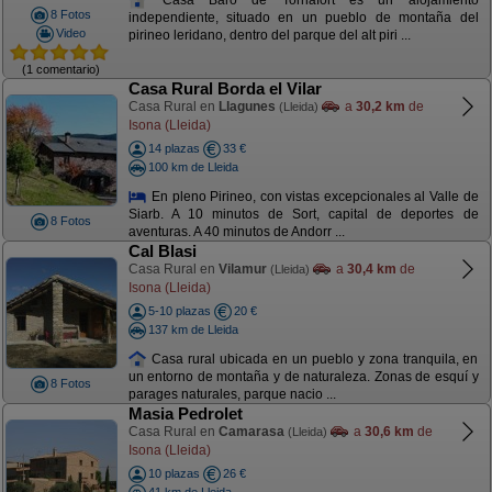
8 Fotos
independiente, situado en un pueblo de montaña del
Video
pirineo leridano, dentro del parque del alt piri ...
(1 comentario)
Casa Rural Borda el Vilar
Casa Rural en
Llagunes
a
30,2 km
de
(Lleida)
Isona (Lleida)
14 plazas
33 €
100 km de Lleida
En pleno Pirineo, con vistas excepcionales al Valle de
Siarb. A 10 minutos de Sort, capital de deportes de
8 Fotos
aventuras. A 40 minutos de Andorr ...
Cal Blasi
Casa Rural en
Vilamur
a
30,4 km
de
(Lleida)
Isona (Lleida)
5-10 plazas
20 €
137 km de Lleida
Casa rural ubicada en un pueblo y zona tranquila, en
un entorno de montaña y de naturaleza. Zonas de esquí y
8 Fotos
parages naturales, parque nacio ...
Masia Pedrolet
Casa Rural en
Camarasa
a
30,6 km
de
(Lleida)
Isona (Lleida)
10 plazas
26 €
41 km de Lleida