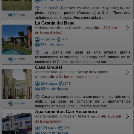
La Masía Pedrolet es una casa muy antigua, de
piedra, lejos del pueblo (Camarasa) a 3 km. Tiene una
8 Fotos
antigüedad de 2 siglos. Fue construida e ...
La Granja del Besa
Vivienda turística en
Cubells
a
30,8 km
(Lleida)
de Isona (Lleida)
2-6 plazas
40 €
42 km de Lleida
La Granja del Besa es una antigua granja
recientemente restaurada. La granja está situada en el
8 Fotos
municipio de Cubells, un bonito entorno rura ...
Casa Grabiel
Apartamentos Rurales en
Areny de Noguera
a
31 km
de Isona (Lleida)
(Huesca)
12+3 plazas
17 €
100 km de Huesca
Casa centenaria de piedra con puente integrado en el
edificio. La casa se compone de 3 apartamentos
8 Fotos
independientes de unos 33 metros cuadrad ...
Apartamentos Can Rocamora
Apartamentos Rurales en
Arén
a
31 km
(Huesca)
de Isona (Lleida)
2-34 plazas
25 €
120 km de Huesca