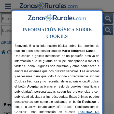
INFORMACIÓN BÁSICA SOBRE
COOKIES
Alojamientos
>
Cataluña
>
Lleida
> Isona
Bienvenid@ a la información básica sobre las cookies de
Casas Rurales cerca de Isona
nuestro portal responsabilidad de
Mario Temprado Casas
.
Una cookie o galleta informática es un pequeño archivo de
información que se guarda en tu pc, smartphone o tablet al
visitar el portal. Algunas son nuestras y otras pertenecen a
empresas externas que nos prestan servicios. Las activadas
y necesarias para que todo funcione correctamente son las
Cookies Técnicas y no necesitan de tu autorización. Al pulsar
Apartamentos turísticos Tárrega
2-14 pers.
el botón
Aceptar
activarás el resto de cookies (analíticas y
23 €
Al Bon Pas Rural
rs.
desde
publicitarias), personalizadas según tus preferencias y con
 €
Boldú (Lleida)
publicidad ajustada a tus búsquedas. Estas últimas puedes
desactivarlas por completo pulsando el botón
Rechazar
o
Buscar
elegir su activación/desactivación desde “Configuración de
Cookies”. Más información en nuestra
POLÍTICA DE
Comunidades: