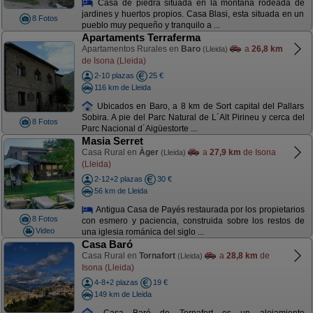
Casa de piedra situada en la montaña rodeada de
jardines y huertos propios. Casa Blasi, esta situada en un
8 Fotos
pueblo muy pequeño y tranquilo a ...
Apartaments Terraferma
Apartamentos Rurales en
Baro
a
26,8 km
(Lleida)
de Isona (Lleida)
2-10 plazas
25 €
116 km de Lleida
Ubicados en Baro, a 8 km de Sort capital del Pallars
Sobira. A pie del Parc Natural de L´Alt Pirineu y cerca del
8 Fotos
Parc Nacional d´Aigüestorte ...
Masia Serret
Casa Rural en
Àger
a
27,9 km
de Isona
(Lleida)
(Lleida)
2-12+2 plazas
30 €
56 km de Lleida
Antigua Casa de Payés restaurada por los propietarios
8 Fotos
con esmero y paciencia, construida sobre los restos de
Video
una iglesia románica del siglo ...
Casa Baró
Casa Rural en
Tornafort
a
28,8 km
de
(Lleida)
Isona (Lleida)
4-8+2 plazas
19 €
149 km de Lleida
Casa Baró de Tornafort es un alojamiento