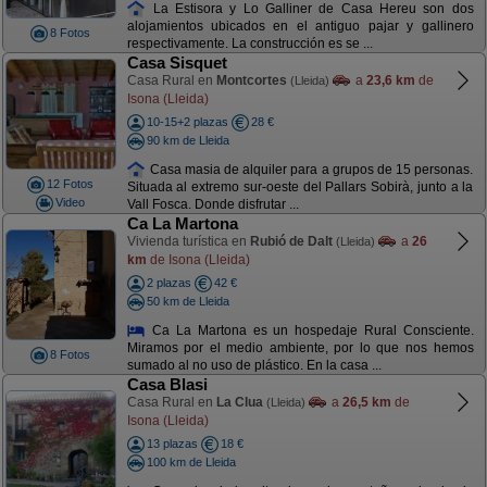
La Estisora y Lo Galliner de Casa Hereu son dos
alojamientos ubicados en el antiguo pajar y gallinero
8 Fotos
respectivamente. La construcción es se ...
Casa Sisquet
Casa Rural en
Montcortes
a
23,6 km
de
(Lleida)
Isona (Lleida)
10-15+2 plazas
28 €
90 km de Lleida
Casa masia de alquiler para a grupos de 15 personas.
12 Fotos
Situada al extremo sur-oeste del Pallars Sobirà, junto a la
Video
Vall Fosca. Donde disfrutar ...
Ca La Martona
Vivienda turística en
Rubió de Dalt
a
26
(Lleida)
km
de Isona (Lleida)
2 plazas
42 €
50 km de Lleida
Ca La Martona es un hospedaje Rural Consciente.
Miramos por el medio ambiente, por lo que nos hemos
8 Fotos
sumado al no uso de plástico. En la casa ...
Casa Blasi
Casa Rural en
La Clua
a
26,5 km
de
(Lleida)
Isona (Lleida)
13 plazas
18 €
100 km de Lleida