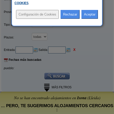
COOKIES
.
Provincias/Islas:
Tipo alquiler:
Plazas:
X
Entrada:
Salida:
Fechas más buscadas
pueblo:
MÁS FILTROS
No se han encontrado alojamientos en
Isona
(Lleida)
... PERO, TE SUGERIMOS ALOJAMIENTOS CERCANOS
: