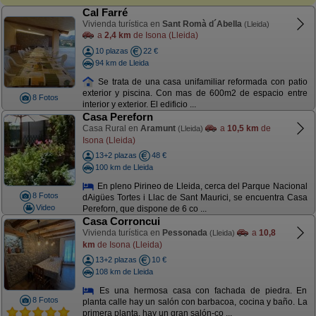
Cal Farré
Vivienda turística en
Sant Romà d´Abella
(Lleida)
a
2,4 km
de Isona (Lleida)
10 plazas
22 €
94 km de Lleida
Se trata de una casa unifamiliar reformada con patio
exterior y piscina. Con mas de 600m2 de espacio entre
8 Fotos
interior y exterior. El edificio ...
Casa Pereforn
Casa Rural en
Aramunt
a
10,5 km
de
(Lleida)
Isona (Lleida)
13+2 plazas
48 €
100 km de Lleida
En pleno Pirineo de Lleida, cerca del Parque Nacional
8 Fotos
dAigües Tortes i Llac de Sant Maurici, se encuentra Casa
Video
Pereforn, que dispone de 6 co ...
Casa Corroncui
Vivienda turística en
Pessonada
a
10,8
(Lleida)
km
de Isona (Lleida)
13+2 plazas
10 €
108 km de Lleida
Es una hermosa casa con fachada de piedra. En
8 Fotos
planta calle hay un salón con barbacoa, cocina y baño. La
primera planta, hay un gran salón-co ...