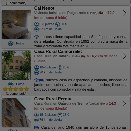
(1 comentario)
Cal Nenot
Vivienda turística en
Puigcercós
a
12,9
(Lleida)
km
de Isona (Lleida)
6-8 plazas
30 €
82 km de Lleida
La casa tiene capacidad para 8 huéspedes y consta
de 2 plantas. Construida en 1882 con piedra típica de la
8 Fotos
zona y reformada totalmente en 20 ...
Casa Rural Calmorralet
Casa Rural en
Talarn
a
14,2 km
de Isona
(Lleida)
(Lleida)
10+4 plazas
20 €
90 km de Lleida
Nuestra casa es espaciosa y comoda, dispone de
8 Fotos
jardin con piscina, zona de aparcar los coches, tiene una
barbacoa con comedor y sala de esta ...
(1 comentario)
Casa Rural Perdiu
Casa Rural en
Guàrdia de Tremp
a
14,3
(Lleida)
km
de Isona (Lleida)
15+1 plazas
26 €
76 km de Lleida
Casa del año 1840 con un aforo de 15 personas.