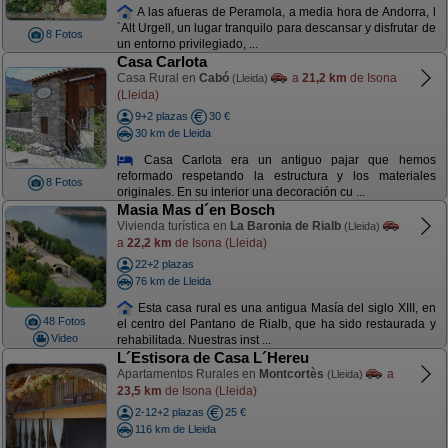
A las afueras de Peramola, a media hora de Andorra, l
´Alt Urgell, un lugar tranquilo para descansar y disfrutar de
8 Fotos
un entorno privilegiado, ...
Casa Carlota
Casa Rural en
Cabó
a
21,2 km
de Isona
(Lleida)
(Lleida)
9+2 plazas
30 €
30 km de Lleida
Casa Carlota era un antiguo pajar que hemos
reformado respetando la estructura y los materiales
8 Fotos
originales. En su interior una decoración cu ...
Masia Mas d´en Bosch
Vivienda turística en
La Baronia de Rialb
(Lleida)
a
22,2 km
de Isona (Lleida)
22+2 plazas
76 km de Lleida
Esta casa rural es una antigua Masía del siglo XIII, en
48 Fotos
el centro del Pantano de Rialb, que ha sido restaurada y
Video
rehabilitada. Nuestras inst ...
L´Estisora de Casa L´Hereu
Apartamentos Rurales en
Montcortès
a
(Lleida)
23,5 km
de Isona (Lleida)
2-12+2 plazas
25 €
116 km de Lleida