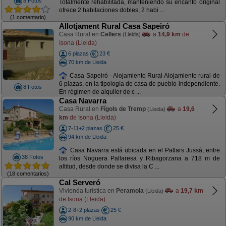
8 Fotos
Totalmente rehabilitada, manteniendo su encanto original
ofrece 2 habitaciones dobles, 2 habi ...
(1 comentario)
Allotjament Rural Casa Sapeiró
Casa Rural en
Cellers
a
14,9 km
de
(Lleida)
Isona (Lleida)
6 plazas
23 €
70 km de Lleida
Casa Sapeiró - Alojamiento Rural Alojamiento rural de
6 plazas, en la tipología de casa de pueblo independiente.
8 Fotos
En régimen de alquiler de c ...
Casa Navarra
Casa Rural en
Fígols de Tremp
a
19,6
(Lleida)
km
de Isona (Lleida)
7-11+2 plazas
25 €
94 km de Lleida
Casa Navarra está ubicada en el Pallars Jussà; entre
38 Fotos
los ríos Noguera Pallaresa y Ribagorzana a 718 m de
altitud, desde donde se divisa la C ...
(18 comentarios)
Cal Serveró
Vivienda turística en
Peramola
a
19,7 km
(Lleida)
de Isona (Lleida)
2-8+2 plazas
25 €
90 km de Lleida