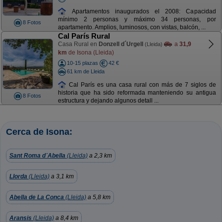
Apartamentos inaugurados el 2008: Capacidad
mínimo 2 personas y máximo 34 personas, por
8 Fotos
apartamento. Amplios, luminosos, con vistas, balcón, ...
Cal París Rural
Casa Rural en
Donzell d´Urgell
a
31,9
(Lleida)
km
de Isona (Lleida)
10-15 plazas
42 €
61 km de Lleida
Cal París es una casa rural con más de 7 siglos de
historia que ha sido reformada manteniendo su antigua
8 Fotos
estructura y dejando algunos detall ...
Cerca de Isona:
Sant Roma d´Abella
(Lleida)
a 2,3 km
Llorda
(Lleida)
a 3,1 km
Abella de La Conca
(Lleida)
a 5,8 km
Aransis
(Lleida)
a 8,4 km