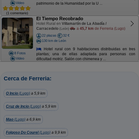
Video
patrimonio de la Humanidad por la U ...
(1 comentario)
El Tiempo Recobrado
Hotel Rural en
Villamartín de La Abadía /
Carracedelo
a
45,7 km
de Ferreria (Lugo)
(León)
22 plazas
32 €
130 km de León
Hotel rural con 9 habitaciones distribuidas en tres
8 Fotos
plantas; una de ellas adaptada para personas con
Video
dificultad motriz. Salón con chimenea y ...
Cerca de Ferreria:
O Incio
(Lugo)
a 5,9 km
Cruz de Incio
(Lugo)
a 5,9 km
Mao
(Lugo)
a 6,9 km
Folgoso Do Courel
(Lugo)
a 9,9 km