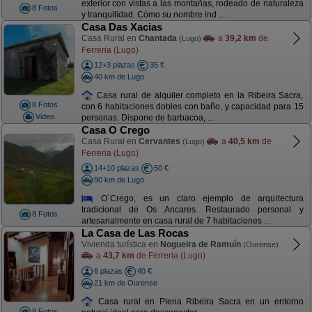
exterior con vistas a las montañas, rodeado de naturaleza
8 Fotos
y tranquilidad. Cómo su nombre ind ...
Casa Das Xacias
Casa Rural en
Chantada
a
39,2 km
de
(Lugo)
Ferreria (Lugo)
12+3 plazas
35 €
40 km de Lugo
Casa rural de alquiler completo en la Ribeira Sacra,
8 Fotos
con 6 habitaciones dobles con baño, y capacidad para 15
Video
personas. Dispone de barbacoa, ...
Casa O Crego
Casa Rural en
Cervantes
a
40,5 km
de
(Lugo)
Ferreria (Lugo)
14+10 plazas
50 €
90 km de Lugo
O´Crego, es un claro ejemplo de arquitectura
tradicional de Os Ancares. Restaurado personal y
8 Fotos
artesanalmente en casa rural de 7 habitaciones ...
La Casa de Las Rocas
Vivienda turística en
Nogueira de Ramuín
(Ourense)
a
43,7 km
de Ferreria (Lugo)
6 plazas
40 €
21 km de Ourense
Casa rural en Plena Ribeira Sacra en un entorno
8 Fotos