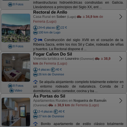
infraestructuras hidroeléctricas construidas en Galicia.
8 Fotos
Llevándonos a principios del Siglo XX, ent ...
Rectoral de Anllo
Casa Rural en
Sober
a
34,9 km
de
(Lugo)
Ferreria (Lugo)
24+6 plazas
22 €
100 km de Lugo
Construcción del siglo XVlll en el corazòn de la
Ribeira Sacra, entre los rios Sil y Cabe, rodeada de viñas
8 Fotos
y huertos. La Rectoral dispone d ...
Fogar Cañon Do Sil
Vivienda turística en
Loureiro
a
38,9
(Ourense)
km
de Ferreria (Lugo)
4 plazas
40 €
26 km de Ourense
Se alquila alojamiento completo totalmente exterior en
8 Fotos
un entorno rodeado de naturaleza. Consta de 2
Video
dormitorios, salón comedor, cocina y ba ...
Ás Portas do Sil
Apartamentos Rurales en
Nogueira de Ramuín
a
38,9 km
de Ferreria (Lugo)
(Ourense)
2-4 plazas
40 €
27 km de Ourense
Bonito apartamento de estilo clásico totalmente