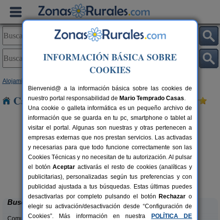
INFORMACIÓN BÁSICA SOBRE
COOKIES
Alojamientos
>
Galicia
>
Lugo
> Ferreria
Bienvenid@ a la información básica sobre las cookies de
Casas Rurales cerca de Ferreria
nuestro portal responsabilidad de
Mario Temprado Casas
.
Una cookie o galleta informática es un pequeño archivo de
información que se guarda en tu pc, smartphone o tablet al
visitar el portal. Algunas son nuestras y otras pertenecen a
empresas externas que nos prestan servicios. Las activadas
y necesarias para que todo funcione correctamente son las
Cookies Técnicas y no necesitan de tu autorización. Al pulsar
el botón
Aceptar
activarás el resto de cookies (analíticas y
Casa de Las Flores
rs.
2+1 pers.
publicitarias), personalizadas según tus preferencias y con
 €
40 €
Sober (Lugo)
desde
publicidad ajustada a tus búsquedas. Estas últimas puedes
desactivarlas por completo pulsando el botón
Rechazar
o
Buscar
elegir su activación/desactivación desde “Configuración de
Cookies”. Más información en nuestra
POLÍTICA DE
Comunidades: