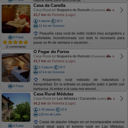
natural ideal para desconectar. ...
Casa da Canella
Casa Rural en
Nogueira de Ramuín
a
(Ourense)
43,7 km
de Ferreria (Lugo)
4 plazas
35 €
21 km de Ourense
Pequeña casa rural de estilo rústico muy acogedora y
8 Fotos
confortable. Acondicionada con todo lo necesario para
pasar un fin de semana o vacacion ...
(1 comentario)
O Fogar do Forno
Casa Rural en
Nogueira de Ramuin
a
(Ourense)
43,7 km
de Ferreria (Lugo)
2-3 plazas
35 €
22 km de Ourense
Alojamiento rural rodeado de naturaleza y
tranquilidad. En la entrada un pequeño patio o jardín con
8 Fotos
barbacoa. Al entrar a la casa nos encont ...
Casa Rural Médulas
Casa Rural en
Las Médulas / Carucedo
a
(León)
44,2 km
de Ferreria (Lugo)
2-30 plazas
23 €
120 km de León
Casas de alquiler íntegro en un incomparable entorno
8 Fotos
natural ideal para el turismo rural en Las Médulas,