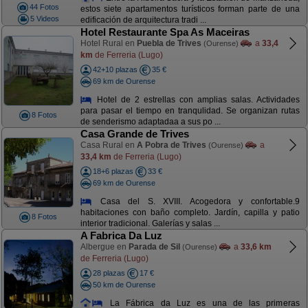
44 Fotos
estos siete apartamentos turísticos forman parte de una
5 Videos
edificación de arquitectura tradi ...
Hotel Restaurante Spa As Maceiras
Hotel Rural en
Puebla de Trives
a
33,4
(Ourense)
km
de Ferreria (Lugo)
42+10 plazas
35 €
69 km de Ourense
Hotel de 2 estrellas con amplias salas. Actividades
para pasar el tiempo en tranqulidad. Se organizan rutas
8 Fotos
de senderismo adaptadaa a sus po ...
Casa Grande de Trives
Casa Rural en
A Pobra de Trives
a
(Ourense)
33,4 km
de Ferreria (Lugo)
18+6 plazas
33 €
69 km de Ourense
Casa del S. XVIII. Acogedora y confortable.9
habitaciones con baño completo. Jardín, capilla y patio
8 Fotos
interior tradicional. Galerías y salas ...
A Fabrica Da Luz
Albergue en
Parada de Sil
a
33,6 km
(Ourense)
de Ferreria (Lugo)
28 plazas
17 €
50 km de Ourense
La Fábrica da Luz es una de las primeras