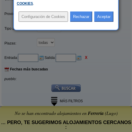
COOKIES
.
Provincias/Islas:
Tipo alquiler:
Plazas:
X
Entrada:
Salida:
Fechas más buscadas
pueblo:
MÁS FILTROS
No se han encontrado alojamientos en
Ferreria
(Lugo)
... PERO, TE SUGERIMOS ALOJAMIENTOS CERCANOS
: