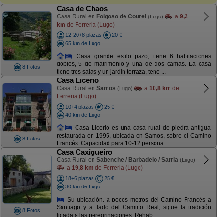
Casa de Chaos
Casa Rural en
Folgoso de Courel
a
9,2
(Lugo)
km
de Ferreria (Lugo)
12-20+8 plazas
20 €
65 km de Lugo
Casa grande estilo pazo, tiene 6 habitaciones
dobles, 5 de matrimonio y una de dos camas. La casa
8 Fotos
tiene tres salas y un jardin terraza, tene ...
Casa Licerio
Casa Rural en
Samos
a
10,8 km
de
(Lugo)
Ferreria (Lugo)
10+4 plazas
25 €
40 km de Lugo
Casa Licerio es una casa rural de piedra antigua
restaurada en 1995, ubicada en Samos, sobre el Camino
8 Fotos
Francés. Capacidad para 10-12 persona ...
Casa Caxigueiro
Casa Rural en
Sabenche / Barbadelo / Sarria
(Lugo)
a
19,8 km
de Ferreria (Lugo)
18+6 plazas
25 €
30 km de Lugo
Su ubicación, a pocos metros del Camino Francés a
Santiago y al lado del Camino Real, sigue la tradición
8 Fotos
ligada a las peregrinaciones. Rehab ...