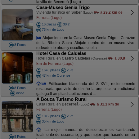
la villa de Becerreá (Lugo). ...
Casa-Museo Genia Trigo
Vivienda turística en
Sober
a
29,2 km
de
(Lugo)
Ferreria (Lugo)
16 plazas
30 €
73 km de Lugo
Alojamiento en la Casa-Museo Genia Trigo – Corazón
de la Ribeira Sacra. Alójate dentro de un museo vivo,
8 Fotos
rodeado de obras y esculturas del a ...
Hotel Casa de Caldelas
Hotel Rural en
Castro Caldelas
a
30,8
(Ourense)
km
de Ferreria (Lugo)
16+6 plazas
25 €
47 km de Ourense
Edificación blasonada del S XVIII, recientemente
8 Fotos
restaurada que viste de diseño la arquitectura tradicional
Video
gallega.8 amplias habitaciones d ...
A Bouza Turismo Rural
Casa Rural en
Becerreá
a
31,1 km
de
(Lugo)
Ferreria (Lugo)
10+2 plazas
25 €
35 km de Lugo
La mejor manera de desconectar es cambiando
totalmente de escenario, y qué mejor que hacerlo en un
8 Fotos