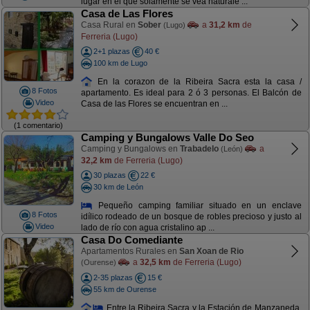
lugar en el que solamente se vea naturale ...
Casa de Las Flores
Casa Rural en
Sober
a
31,2 km
de
(Lugo)
Ferreria (Lugo)
2+1 plazas
40 €
100 km de Lugo
En la corazon de la Ribeira Sacra esta la casa /
8 Fotos
apartamento. Es ideal para 2 ó 3 personas. El Balcón de
Video
Casa de las Flores se encuentran en ...
(1 comentario)
Camping y Bungalows Valle Do Seo
Camping y Bungalows en
Trabadelo
a
(León)
32,2 km
de Ferreria (Lugo)
30 plazas
22 €
30 km de León
Pequeño camping familiar situado en un enclave
8 Fotos
idílico rodeado de un bosque de robles precioso y justo al
Video
lado de río con agua cristalino ap ...
Casa Do Comediante
Apartamentos Rurales en
San Xoan de Rio
a
32,5 km
de Ferreria (Lugo)
(Ourense)
2-35 plazas
15 €
55 km de Ourense
Entre la Ribeira Sacra y la Estación de Manzaneda,