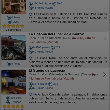
12-24+4 plazas
30 €
45 km de Madrid
Las Casas de la Estación CASA DE PALOMA situada
8 Fotos
en el tranquilo barrio de la Estación de Robledo de
Video
Chavela. Al oeste de la Comunidad de Mad ...
(1 comentario)
La Casona del Pinar de Almorox
Casa Rural en
Almorox
a
48,3 km
de
(Toledo)
Fuenlabrada (Madrid)
8-15+2 plazas
20 €
60 km de Toledo
La Casa Rural, se encuentra en el municipio de
Almorox, a menos de una hora de Toledo o de Madrid. Es
8 Fotos
una casa rural que cuenta con 2000 m2 ...
El Sueño de Lucrecia
Casa Rural en
Villarrubia de Santiago
a
(Toledo)
49,4 km
de Fuenlabrada (Madrid)
16+3 plazas
25 €
65 km de Toledo
Antigua Casa de Labor restaurada. 8 habitaciones
50 Fotos
dobles con baño y calefacción. Amplio salón-comedor,
5 Videos
sala tv con chimenea, patio interior, ...
(2 comentarios)