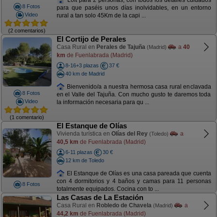
8 Fotos
para que paséis unos días inolvidables, en un entorno
Video
rural a tan solo 45Km de la capi ...
(2 comentarios)
El Cortijo de Perales
Casa Rural en
Perales de Tajuña
a
40
(Madrid)
km
de Fuenlabrada (Madrid)
8-16+3 plazas
37 €
40 km de Madrid
Bienvenido/a a nuestra hermosa casa rural enclavada
8 Fotos
en el Valle del Tajuña. Con mucho gusto te daremos toda
Video
la información necesaria para qu ...
(1 comentario)
El Estanque de Olías
Vivienda turística en
Olías del Rey
a
(Toledo)
40,5 km
de Fuenlabrada (Madrid)
6-11 plazas
30 €
12 km de Toledo
El Estanque de Olías es una casa pareada que cuenta
con 4 dormitorios y 4 baños y camas para 11 personas
8 Fotos
totalmente equipados. Cocina con to ...
Las Casas de La Estación
Casa Rural en
Robledo de Chavela
a
(Madrid)
44,2 km
de Fuenlabrada (Madrid)