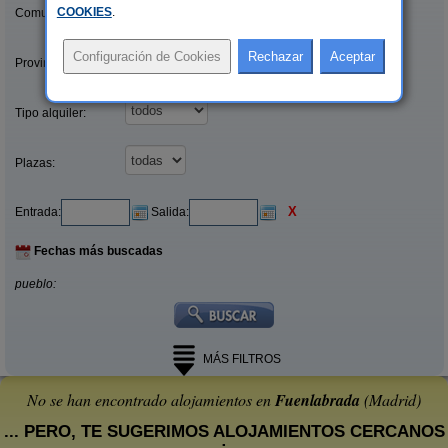
COOKIES
.
Comunidades:
Provincias/Islas:
Tipo alquiler:
Plazas:
X
Entrada:
Salida:
Fechas más buscadas
pueblo:
MÁS FILTROS
No se han encontrado alojamientos en
Fuenlabrada
(Madrid)
... PERO, TE SUGERIMOS ALOJAMIENTOS CERCANOS
: