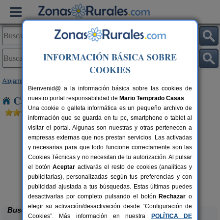
INFORMACIÓN BÁSICA SOBRE
COOKIES
Alojamientos
>
Madrid
> Fuenlabrada
Bienvenid@ a la información básica sobre las cookies de
Casas Rurales cerca de Fuenlabrada
nuestro portal responsabilidad de
Mario Temprado Casas
.
Una cookie o galleta informática es un pequeño archivo de
información que se guarda en tu pc, smartphone o tablet al
visitar el portal. Algunas son nuestras y otras pertenecen a
empresas externas que nos prestan servicios. Las activadas
y necesarias para que todo funcione correctamente son las
Cookies Técnicas y no necesitan de tu autorización. Al pulsar
el botón
Aceptar
activarás el resto de cookies (analíticas y
publicitarias), personalizadas según tus preferencias y con
Albergue de Berzosa
rs.
56+4 pers.
 €
10 €
publicidad ajustada a tus búsquedas. Estas últimas puedes
Berzosa del Lozoya (Madrid)
desde
desactivarlas por completo pulsando el botón
Rechazar
o
elegir su activación/desactivación desde “Configuración de
Buscar
Cookies”. Más información en nuestra
POLÍTICA DE