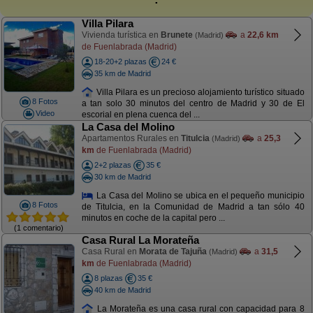
Villa Pilara
Vivienda turística en
Brunete
a
22,6 km
(Madrid)
de Fuenlabrada (Madrid)
18-20+2 plazas
24 €
35 km de Madrid
Villa Pilara es un precioso alojamiento turístico situado
8 Fotos
a tan solo 30 minutos del centro de Madrid y 30 de El
Video
escorial en plena cuenca del ...
La Casa del Molino
Apartamentos Rurales en
Titulcia
a
25,3
(Madrid)
km
de Fuenlabrada (Madrid)
2+2 plazas
35 €
30 km de Madrid
La Casa del Molino se ubica en el pequeño municipio
8 Fotos
de Titulcia, en la Comunidad de Madrid a tan sólo 40
minutos en coche de la capital pero ...
(1 comentario)
Casa Rural La Morateña
Casa Rural en
Morata de Tajuña
a
31,5
(Madrid)
km
de Fuenlabrada (Madrid)
8 plazas
35 €
40 km de Madrid
La Morateña es una casa rural con capacidad para 8