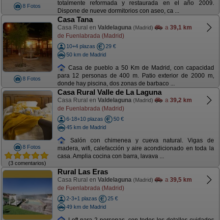
totalmente reformada y restaurada en el año 2009.
8 Fotos
Dispone de nueve dormitorios con aseo, ca ...
Casa Tana
Casa Rural en
Valdelaguna
a
39,1 km
(Madrid)
de Fuenlabrada (Madrid)
10+4 plazas
29 €
50 km de Madrid
Casa de pueblo a 50 Km de Madrid, con capacidad
para 12 personas de 400 m. Patio exterior de 2000 m,
8 Fotos
donde hay piscina, dos zonas de barbaco ...
Casa Rural Valle de La Laguna
Casa Rural en
Valdelaguna
a
39,2 km
(Madrid)
de Fuenlabrada (Madrid)
6-18+10 plazas
50 €
45 km de Madrid
Salón con chimenea y cueva natural. Vigas de
8 Fotos
madera, wifi, calefacción y aire acondicionado en toda la
casa. Amplia cocina con barra, lavava ...
(3 comentarios)
Rural Las Eras
Casa Rural en
Valdelaguna
a
39,5 km
(Madrid)
de Fuenlabrada (Madrid)
2-3+1 plazas
25 €
49 km de Madrid
Loft para 2 personas, con todos los detalles cuidados