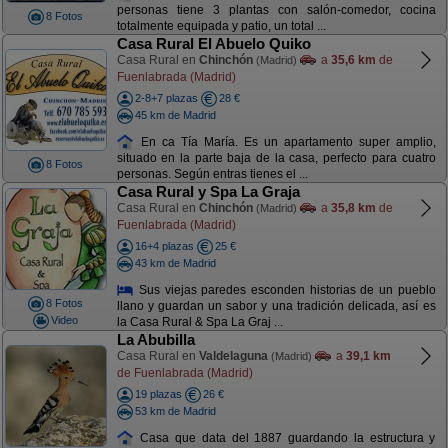
personas tiene 3 plantas con salón-comedor, cocina
8 Fotos
totalmente equipada y patio, un total ...
Casa Rural El Abuelo Quiko
Casa Rural en
Chinchón
a
35,6 km
de
(Madrid)
Fuenlabrada (Madrid)
2-8+7 plazas
28 €
45 km de Madrid
En ca Tía María. Es un apartamento super amplio,
situado en la parte baja de la casa, perfecto para cuatro
8 Fotos
personas. Según entras tienes el ...
Casa Rural y Spa La Graja
Casa Rural en
Chinchón
a
35,8 km
de
(Madrid)
Fuenlabrada (Madrid)
16+4 plazas
25 €
43 km de Madrid
Sus viejas paredes esconden historias de un pueblo
8 Fotos
llano y guardan un sabor y una tradición delicada, así es
Video
la Casa Rural & Spa La Graj ...
La Abubilla
Casa Rural en
Valdelaguna
a
39,1 km
(Madrid)
de Fuenlabrada (Madrid)
19 plazas
26 €
53 km de Madrid
Casa que data del 1887 guardando la estructura y