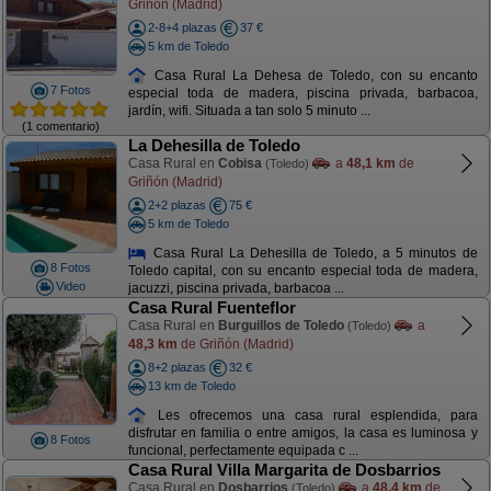
Griñón (Madrid)
2-8+4 plazas
37 €
5 km de Toledo
Casa Rural La Dehesa de Toledo, con su encanto
7 Fotos
especial toda de madera, piscina privada, barbacoa,
jardín, wifi. Situada a tan solo 5 minuto ...
(1 comentario)
La Dehesilla de Toledo
Casa Rural en
Cobisa
a
48,1 km
de
(Toledo)
Griñón (Madrid)
2+2 plazas
75 €
5 km de Toledo
Casa Rural La Dehesilla de Toledo, a 5 minutos de
8 Fotos
Toledo capital, con su encanto especial toda de madera,
Video
jacuzzi, piscina privada, barbacoa ...
Casa Rural Fuenteflor
Casa Rural en
Burguillos de Toledo
a
(Toledo)
48,3 km
de Griñón (Madrid)
8+2 plazas
32 €
13 km de Toledo
Les ofrecemos una casa rural esplendida, para
disfrutar en familia o entre amigos, la casa es luminosa y
8 Fotos
funcional, perfectamente equipada c ...
Casa Rural Villa Margarita de Dosbarrios
Casa Rural en
Dosbarrios
a
48,4 km
de
(Toledo)