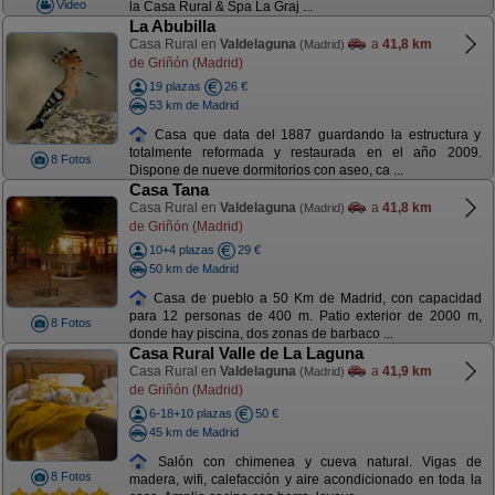
Video
la Casa Rural & Spa La Graj ...
La Abubilla
Casa Rural en
Valdelaguna
a
41,8 km
(Madrid)
de Griñón (Madrid)
19 plazas
26 €
53 km de Madrid
Casa que data del 1887 guardando la estructura y
totalmente reformada y restaurada en el año 2009.
8 Fotos
Dispone de nueve dormitorios con aseo, ca ...
Casa Tana
Casa Rural en
Valdelaguna
a
41,8 km
(Madrid)
de Griñón (Madrid)
10+4 plazas
29 €
50 km de Madrid
Casa de pueblo a 50 Km de Madrid, con capacidad
para 12 personas de 400 m. Patio exterior de 2000 m,
8 Fotos
donde hay piscina, dos zonas de barbaco ...
Casa Rural Valle de La Laguna
Casa Rural en
Valdelaguna
a
41,9 km
(Madrid)
de Griñón (Madrid)
6-18+10 plazas
50 €
45 km de Madrid
Salón con chimenea y cueva natural. Vigas de
8 Fotos
madera, wifi, calefacción y aire acondicionado en toda la