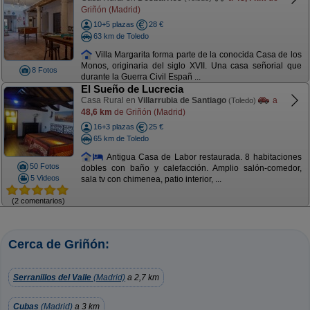
Griñón (Madrid)
10+5 plazas
28 €
63 km de Toledo
Villa Margarita forma parte de la conocida Casa de los
Monos, originaria del siglo XVII. Una casa señorial que
8 Fotos
durante la Guerra Civil Españ ...
El Sueño de Lucrecia
Casa Rural en
Villarrubia de Santiago
a
(Toledo)
48,6 km
de Griñón (Madrid)
16+3 plazas
25 €
65 km de Toledo
Antigua Casa de Labor restaurada. 8 habitaciones
50 Fotos
dobles con baño y calefacción. Amplio salón-comedor,
5 Videos
sala tv con chimenea, patio interior, ...
(2 comentarios)
Cerca de Griñón:
Serranillos del Valle
(Madrid)
a 2,7 km
Cubas
(Madrid)
a 3 km