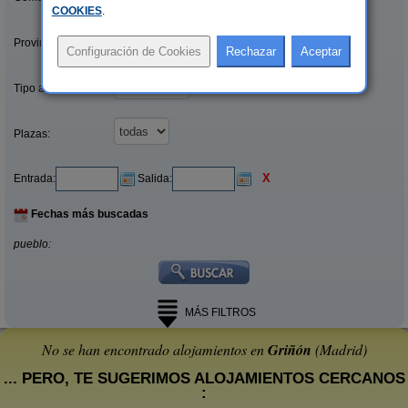
COOKIES
.
Provincias/Islas:
Tipo alquiler:
Plazas:
X
Entrada:
Salida:
Fechas más buscadas
pueblo:
MÁS FILTROS
No se han encontrado alojamientos en
Griñón
(Madrid)
... PERO, TE SUGERIMOS ALOJAMIENTOS CERCANOS
: