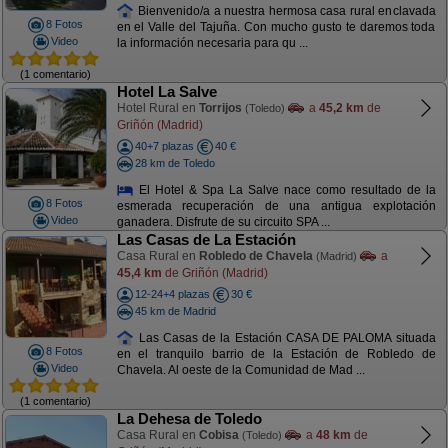
Bienvenido/a a nuestra hermosa casa rural enclavada
8 Fotos
en el Valle del Tajuña. Con mucho gusto te daremos toda
Video
la información necesaria para qu ...
(1 comentario)
Hotel La Salve
Hotel Rural en
Torrijos
a
45,2 km
de
(Toledo)
Griñón (Madrid)
40+7 plazas
40 €
28 km de Toledo
El Hotel & Spa La Salve nace como resultado de la
8 Fotos
esmerada recuperación de una antigua explotación
Video
ganadera. Disfrute de su circuito SPA ...
Las Casas de La Estación
Casa Rural en
Robledo de Chavela
a
(Madrid)
45,4 km
de Griñón (Madrid)
12-24+4 plazas
30 €
45 km de Madrid
Las Casas de la Estación CASA DE PALOMA situada
8 Fotos
en el tranquilo barrio de la Estación de Robledo de
Video
Chavela. Al oeste de la Comunidad de Mad ...
(1 comentario)
La Dehesa de Toledo
Casa Rural en
Cobisa
a
48 km
de
(Toledo)