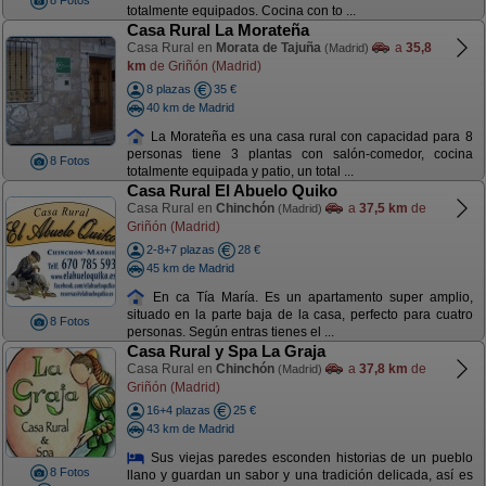
8 Fotos
totalmente equipados. Cocina con to ...
Casa Rural La Morateña
Casa Rural en
Morata de Tajuña
a
35,8
(Madrid)
km
de Griñón (Madrid)
8 plazas
35 €
40 km de Madrid
La Morateña es una casa rural con capacidad para 8
personas tiene 3 plantas con salón-comedor, cocina
8 Fotos
totalmente equipada y patio, un total ...
Casa Rural El Abuelo Quiko
Casa Rural en
Chinchón
a
37,5 km
de
(Madrid)
Griñón (Madrid)
2-8+7 plazas
28 €
45 km de Madrid
En ca Tía María. Es un apartamento super amplio,
situado en la parte baja de la casa, perfecto para cuatro
8 Fotos
personas. Según entras tienes el ...
Casa Rural y Spa La Graja
Casa Rural en
Chinchón
a
37,8 km
de
(Madrid)
Griñón (Madrid)
16+4 plazas
25 €
43 km de Madrid
Sus viejas paredes esconden historias de un pueblo
8 Fotos
llano y guardan un sabor y una tradición delicada, así es