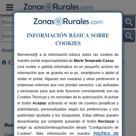
INFORMACIÓN BÁSICA SOBRE
COOKIES
Alojamientos
>
Madrid
> Griñón
Bienvenid@ a la información básica sobre las cookies de
Casas Rurales cerca de Griñón
nuestro portal responsabilidad de
Mario Temprado Casas
.
Una cookie o galleta informática es un pequeño archivo de
información que se guarda en tu pc, smartphone o tablet al
visitar el portal. Algunas son nuestras y otras pertenecen a
empresas externas que nos prestan servicios. Las activadas
y necesarias para que todo funcione correctamente son las
Cookies Técnicas y no necesitan de tu autorización. Al pulsar
el botón
Aceptar
activarás el resto de cookies (analíticas y
Casa Rural Los Caños
rs.
20+4 pers.
publicitarias), personalizadas según tus preferencias y con
 €
19 €
Cenicientos (Madrid)
desde
publicidad ajustada a tus búsquedas. Estas últimas puedes
desactivarlas por completo pulsando el botón
Rechazar
o
Buscar
elegir su activación/desactivación desde “Configuración de
Cookies”. Más información en nuestra
POLÍTICA DE
Comunidades: