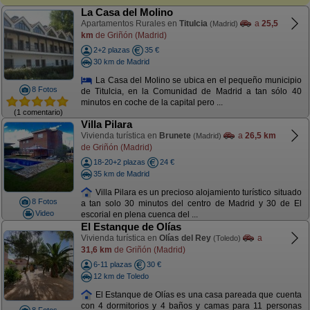
La Casa del Molino
Apartamentos Rurales en
Titulcia
a
25,5
(Madrid)
km
de Griñón (Madrid)
2+2 plazas
35 €
30 km de Madrid
La Casa del Molino se ubica en el pequeño municipio
8 Fotos
de Titulcia, en la Comunidad de Madrid a tan sólo 40
minutos en coche de la capital pero ...
(1 comentario)
Villa Pilara
Vivienda turística en
Brunete
a
26,5 km
(Madrid)
de Griñón (Madrid)
18-20+2 plazas
24 €
35 km de Madrid
Villa Pilara es un precioso alojamiento turístico situado
8 Fotos
a tan solo 30 minutos del centro de Madrid y 30 de El
Video
escorial en plena cuenca del ...
El Estanque de Olías
Vivienda turística en
Olías del Rey
a
(Toledo)
31,6 km
de Griñón (Madrid)
6-11 plazas
30 €
12 km de Toledo
El Estanque de Olías es una casa pareada que cuenta
con 4 dormitorios y 4 baños y camas para 11 personas