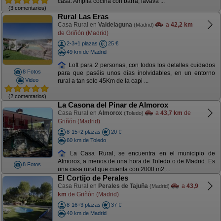
casa. Amplia cocina con barra, lavava ...
(3 comentarios)
Rural Las Eras
Casa Rural en
Valdelaguna
a
42,2 km
(Madrid)
de Griñón (Madrid)
2-3+1 plazas
25 €
49 km de Madrid
Loft para 2 personas, con todos los detalles cuidados
8 Fotos
para que paséis unos días inolvidables, en un entorno
Video
rural a tan solo 45Km de la capi ...
(2 comentarios)
La Casona del Pinar de Almorox
Casa Rural en
Almorox
a
43,7 km
de
(Toledo)
Griñón (Madrid)
8-15+2 plazas
20 €
60 km de Toledo
La Casa Rural, se encuentra en el municipio de
Almorox, a menos de una hora de Toledo o de Madrid. Es
8 Fotos
una casa rural que cuenta con 2000 m2 ...
El Cortijo de Perales
Casa Rural en
Perales de Tajuña
a
43,9
(Madrid)
km
de Griñón (Madrid)
8-16+3 plazas
37 €
40 km de Madrid