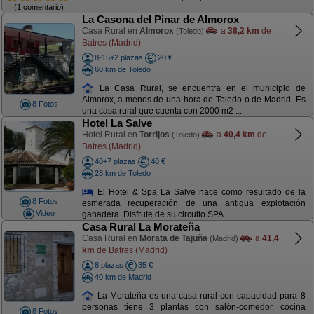
(1 comentario)
La Casona del Pinar de Almorox
Casa Rural en
Almorox
a
38,2 km
de
(Toledo)
Batres (Madrid)
8-15+2 plazas
20 €
60 km de Toledo
La Casa Rural, se encuentra en el municipio de
Almorox, a menos de una hora de Toledo o de Madrid. Es
8 Fotos
una casa rural que cuenta con 2000 m2 ...
Hotel La Salve
Hotel Rural en
Torrijos
a
40,4 km
de
(Toledo)
Batres (Madrid)
40+7 plazas
40 €
28 km de Toledo
El Hotel & Spa La Salve nace como resultado de la
8 Fotos
esmerada recuperación de una antigua explotación
Video
ganadera. Disfrute de su circuito SPA ...
Casa Rural La Morateña
Casa Rural en
Morata de Tajuña
a
41,4
(Madrid)
km
de Batres (Madrid)
8 plazas
35 €
40 km de Madrid
La Morateña es una casa rural con capacidad para 8
personas tiene 3 plantas con salón-comedor, cocina
8 Fotos