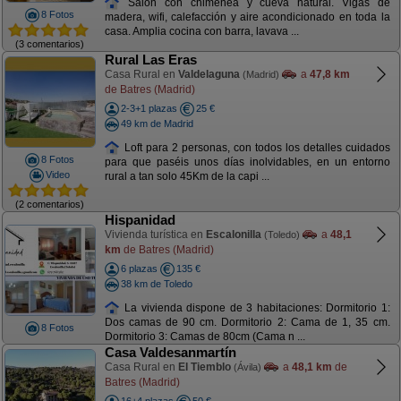
Salón con chimenea y cueva natural. Vigas de
8 Fotos
madera, wifi, calefacción y aire acondicionado en toda la
casa. Amplia cocina con barra, lavava ...
(3 comentarios)
Rural Las Eras
Casa Rural en
Valdelaguna
a
47,8 km
(Madrid)
de Batres (Madrid)
2-3+1 plazas
25 €
49 km de Madrid
Loft para 2 personas, con todos los detalles cuidados
8 Fotos
para que paséis unos días inolvidables, en un entorno
Video
rural a tan solo 45Km de la capi ...
(2 comentarios)
Hispanidad
Vivienda turística en
Escalonilla
a
48,1
(Toledo)
km
de Batres (Madrid)
6 plazas
135 €
38 km de Toledo
La vivienda dispone de 3 habitaciones: Dormitorio 1:
Dos camas de 90 cm. Dormitorio 2: Cama de 1, 35 cm.
8 Fotos
Dormitorio 3: Camas de 80cm (Cama n ...
Casa Valdesanmartín
Casa Rural en
El Tiemblo
a
48,1 km
de
(Ávila)
Batres (Madrid)