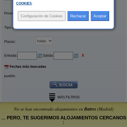
COOKIES
.
Provincias/Islas:
Tipo alquiler:
Plazas:
X
Entrada:
Salida:
Fechas más buscadas
pueblo:
MÁS FILTROS
No se han encontrado alojamientos en
Batres
(Madrid)
... PERO, TE SUGERIMOS ALOJAMIENTOS CERCANOS
: