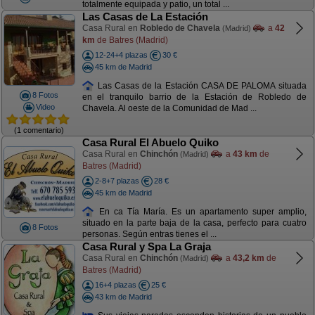
totalmente equipada y patio, un total ...
Las Casas de La Estación
Casa Rural en
Robledo de Chavela
a
42
(Madrid)
km
de Batres (Madrid)
12-24+4 plazas
30 €
45 km de Madrid
Las Casas de la Estación CASA DE PALOMA situada
8 Fotos
en el tranquilo barrio de la Estación de Robledo de
Video
Chavela. Al oeste de la Comunidad de Mad ...
(1 comentario)
Casa Rural El Abuelo Quiko
Casa Rural en
Chinchón
a
43 km
de
(Madrid)
Batres (Madrid)
2-8+7 plazas
28 €
45 km de Madrid
En ca Tía María. Es un apartamento super amplio,
situado en la parte baja de la casa, perfecto para cuatro
8 Fotos
personas. Según entras tienes el ...
Casa Rural y Spa La Graja
Casa Rural en
Chinchón
a
43,2 km
de
(Madrid)
Batres (Madrid)
16+4 plazas
25 €
43 km de Madrid