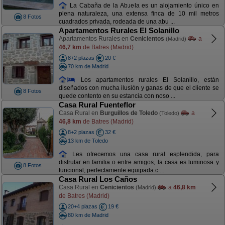
La Cabaña de la Abuela es un alojamiento único en
plena naturaleza, una extensa finca de 10 mil metros
8 Fotos
cuadrados privada, rodeada de una abu ...
Apartamentos Rurales El Solanillo
Apartamentos Rurales en
Cenicientos
a
(Madrid)
46,7 km
de Batres (Madrid)
8+2 plazas
20 €
70 km de Madrid
Los apartamentos rurales El Solanillo, están
diseñados con mucha ilusión y ganas de que el cliente se
8 Fotos
quede contento en su estancia con noso ...
Casa Rural Fuenteflor
Casa Rural en
Burguillos de Toledo
a
(Toledo)
46,8 km
de Batres (Madrid)
8+2 plazas
32 €
13 km de Toledo
Les ofrecemos una casa rural esplendida, para
disfrutar en familia o entre amigos, la casa es luminosa y
8 Fotos
funcional, perfectamente equipada c ...
Casa Rural Los Caños
Casa Rural en
Cenicientos
a
46,8 km
(Madrid)
de Batres (Madrid)
20+4 plazas
19 €
80 km de Madrid