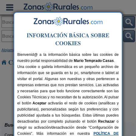
INFORMACIÓN BÁSICA SOBRE
COOKIES
Alojamientos
>
Madrid
> Batres
Bienvenid@ a la información básica sobre las cookies de
Casas Rurales cerca de Batres
nuestro portal responsabilidad de
Mario Temprado Casas
.
Una cookie o galleta informática es un pequeño archivo de
información que se guarda en tu pc, smartphone o tablet al
visitar el portal. Algunas son nuestras y otras pertenecen a
empresas externas que nos prestan servicios. Las activadas
y necesarias para que todo funcione correctamente son las
Cookies Técnicas y no necesitan de tu autorización. Al pulsar
el botón
Aceptar
activarás el resto de cookies (analíticas y
Saika Rural
rs.
2-16+5 pers.
publicitarias), personalizadas según tus preferencias y con
 €
33 €
Manjirón (Madrid)
desde
publicidad ajustada a tus búsquedas. Estas últimas puedes
desactivarlas por completo pulsando el botón
Rechazar
o
Buscar
elegir su activación/desactivación desde “Configuración de
Cookies”. Más información en nuestra
POLÍTICA DE
Comunidades: