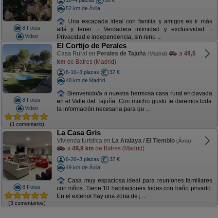
16+4 plazas
50 €
52 km de Ávila
Una escapada ideal con familia y amigos es ir más
8 Fotos
allá y tener: · Verdadera intimidad y exclusividad. ·
Video
Privacidad e independencia, sin renu ...
El Cortijo de Perales
Casa Rural en
Perales de Tajuña
a
49,5
(Madrid)
km
de Batres (Madrid)
8-16+3 plazas
37 €
40 km de Madrid
Bienvenido/a a nuestra hermosa casa rural enclavada
8 Fotos
en el Valle del Tajuña. Con mucho gusto te daremos toda
Video
la información necesaria para qu ...
(1 comentario)
La Casa Gris
Vivienda turística en
La Atalaya / El Tiemblo
(Ávila)
a
49,8 km
de Batres (Madrid)
6-26+3 plazas
37 €
49 km de Ávila
Casa muy espaciosa ideal para reuniones familiares
8 Fotos
con niños. Tiene 10 habitaciones todas con baño privado.
En el exterior hay una zona de j ...
(3 comentarios)