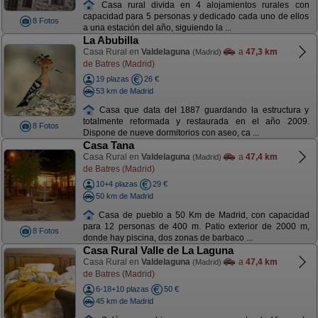
Casa rural divida en 4 alojamientos rurales con
capacidad para 5 personas y dedicado cada uno de ellos
8 Fotos
a una estación del año, siguiendo la ...
La Abubilla
Casa Rural en
Valdelaguna
a
47,3 km
(Madrid)
de Batres (Madrid)
19 plazas
26 €
53 km de Madrid
Casa que data del 1887 guardando la estructura y
totalmente reformada y restaurada en el año 2009.
8 Fotos
Dispone de nueve dormitorios con aseo, ca ...
Casa Tana
Casa Rural en
Valdelaguna
a
47,4 km
(Madrid)
de Batres (Madrid)
10+4 plazas
29 €
50 km de Madrid
Casa de pueblo a 50 Km de Madrid, con capacidad
para 12 personas de 400 m. Patio exterior de 2000 m,
8 Fotos
donde hay piscina, dos zonas de barbaco ...
Casa Rural Valle de La Laguna
Casa Rural en
Valdelaguna
a
47,4 km
(Madrid)
de Batres (Madrid)
6-18+10 plazas
50 €
45 km de Madrid