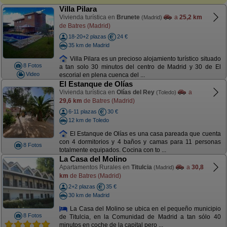
Villa Pilara
Vivienda turística en
Brunete
a
25,2 km
(Madrid)
de Batres (Madrid)
18-20+2 plazas
24 €
35 km de Madrid
Villa Pilara es un precioso alojamiento turístico situado
8 Fotos
a tan solo 30 minutos del centro de Madrid y 30 de El
Video
escorial en plena cuenca del ...
El Estanque de Olías
Vivienda turística en
Olías del Rey
a
(Toledo)
29,6 km
de Batres (Madrid)
6-11 plazas
30 €
12 km de Toledo
El Estanque de Olías es una casa pareada que cuenta
con 4 dormitorios y 4 baños y camas para 11 personas
8 Fotos
totalmente equipados. Cocina con to ...
La Casa del Molino
Apartamentos Rurales en
Titulcia
a
30,8
(Madrid)
km
de Batres (Madrid)
2+2 plazas
35 €
30 km de Madrid
La Casa del Molino se ubica en el pequeño municipio
8 Fotos
de Titulcia, en la Comunidad de Madrid a tan sólo 40
minutos en coche de la capital pero ...