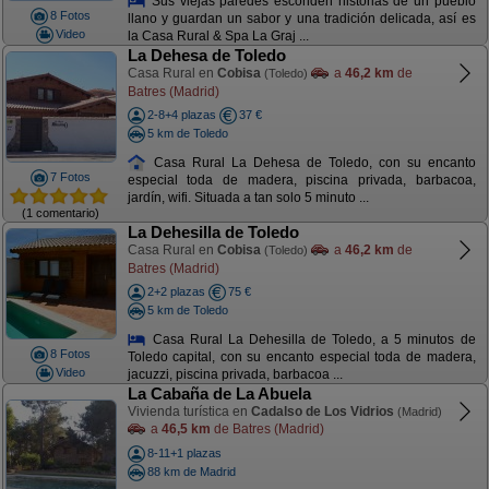
Sus viejas paredes esconden historias de un pueblo
8 Fotos
llano y guardan un sabor y una tradición delicada, así es
Video
la Casa Rural & Spa La Graj ...
La Dehesa de Toledo
Casa Rural en
Cobisa
a
46,2 km
de
(Toledo)
Batres (Madrid)
2-8+4 plazas
37 €
5 km de Toledo
Casa Rural La Dehesa de Toledo, con su encanto
7 Fotos
especial toda de madera, piscina privada, barbacoa,
jardín, wifi. Situada a tan solo 5 minuto ...
(1 comentario)
La Dehesilla de Toledo
Casa Rural en
Cobisa
a
46,2 km
de
(Toledo)
Batres (Madrid)
2+2 plazas
75 €
5 km de Toledo
Casa Rural La Dehesilla de Toledo, a 5 minutos de
8 Fotos
Toledo capital, con su encanto especial toda de madera,
Video
jacuzzi, piscina privada, barbacoa ...
La Cabaña de La Abuela
Vivienda turística en
Cadalso de Los Vidrios
(Madrid)
a
46,5 km
de Batres (Madrid)
8-11+1 plazas
88 km de Madrid