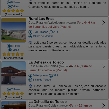
8 Fotos
en el tranquilo barrio de la Estación de Robledo de
Video
Chavela. Al oeste de la Comunidad de Mad ...
(1 comentario)
Rural Las Eras
Casa Rural en
Valdelaguna
a
44,6 km
(Madrid)
de Serranillos del Valle (Madrid)
2-3+1 plazas
25 €
49 km de Madrid
Loft para 2 personas, con todos los detalles cuidados
8 Fotos
para que paséis unos días inolvidables, en un entorno
Video
rural a tan solo 45Km de la capi ...
(2 comentarios)
La Dehesa de Toledo
Casa Rural en
Cobisa
a
46,3 km
de
(Toledo)
Serranillos del Valle (Madrid)
2-8+4 plazas
37 €
5 km de Toledo
Casa Rural La Dehesa de Toledo, con su encanto
7 Fotos
especial toda de madera, piscina privada, barbacoa,
jardín, wifi. Situada a tan solo 5 minuto ...
(1 comentario)
La Dehesilla de Toledo
Casa Rural en
Cobisa
a
46,3 km
de
(Toledo)