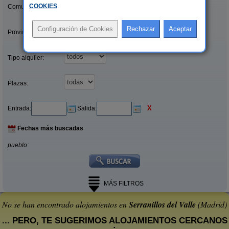
COOKIES
.
Comunidades:
Provincias/Islas:
Tipo alquiler:
Plazas:
X
Entrada:
Salida:
Fechas más buscadas
pueblo:
MÁS FILTROS
No se han encontrado alojamientos en
Serranillos del Valle
(Madrid)
... PERO, TE SUGERIMOS ALOJAMIENTOS CERCANOS
: