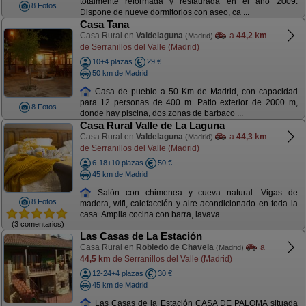
totalmente reformada y restaurada en el año 2009.
8 Fotos
Dispone de nueve dormitorios con aseo, ca ...
Casa Tana
Casa Rural en
Valdelaguna
a
44,2 km
(Madrid)
de Serranillos del Valle (Madrid)
10+4 plazas
29 €
50 km de Madrid
Casa de pueblo a 50 Km de Madrid, con capacidad
para 12 personas de 400 m. Patio exterior de 2000 m,
8 Fotos
donde hay piscina, dos zonas de barbaco ...
Casa Rural Valle de La Laguna
Casa Rural en
Valdelaguna
a
44,3 km
(Madrid)
de Serranillos del Valle (Madrid)
6-18+10 plazas
50 €
45 km de Madrid
Salón con chimenea y cueva natural. Vigas de
8 Fotos
madera, wifi, calefacción y aire acondicionado en toda la
casa. Amplia cocina con barra, lavava ...
(3 comentarios)
Las Casas de La Estación
Casa Rural en
Robledo de Chavela
a
(Madrid)
44,5 km
de Serranillos del Valle (Madrid)
12-24+4 plazas
30 €
45 km de Madrid
Las Casas de la Estación CASA DE PALOMA situada