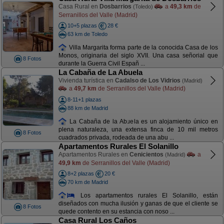
Casa Rural en
Dosbarrios
a
49,3 km
de
(Toledo)
Serranillos del Valle (Madrid)
10+5 plazas
28 €
63 km de Toledo
Villa Margarita forma parte de la conocida Casa de los
Monos, originaria del siglo XVII. Una casa señorial que
8 Fotos
durante la Guerra Civil Españ ...
La Cabaña de La Abuela
Vivienda turística en
Cadalso de Los Vidrios
(Madrid)
a
49,7 km
de Serranillos del Valle (Madrid)
8-11+1 plazas
88 km de Madrid
La Cabaña de la Abuela es un alojamiento único en
plena naturaleza, una extensa finca de 10 mil metros
8 Fotos
cuadrados privada, rodeada de una abu ...
Apartamentos Rurales El Solanillo
Apartamentos Rurales en
Cenicientos
a
(Madrid)
49,9 km
de Serranillos del Valle (Madrid)
8+2 plazas
20 €
70 km de Madrid
Los apartamentos rurales El Solanillo, están
diseñados con mucha ilusión y ganas de que el cliente se
8 Fotos
quede contento en su estancia con noso ...
Casa Rural Los Caños