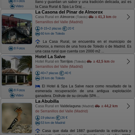
8 Fotos
llano y guardan un sabor y una tradición delicada, así es
Video
la Casa Rural & Spa La Graj ...
La Casona del Pinar de Almorox
Casa Rural en
Almorox
a
41,3 km
de
(Toledo)
Serranillos del Valle (Madrid)
8-15+2 plazas
20 €
60 km de Toledo
La Casa Rural, se encuentra en el municipio de
Almorox, a menos de una hora de Toledo o de Madrid. Es
8 Fotos
una casa rural que cuenta con 2000 m2 ...
Hotel La Salve
Hotel Rural en
Torrijos
a
42,5 km
de
(Toledo)
Serranillos del Valle (Madrid)
40+7 plazas
40 €
28 km de Toledo
El Hotel & Spa La Salve nace como resultado de la
8 Fotos
esmerada recuperación de una antigua explotación
Video
ganadera. Disfrute de su circuito SPA ...
La Abubilla
Casa Rural en
Valdelaguna
a
44,2 km
(Madrid)
de Serranillos del Valle (Madrid)
19 plazas
26 €
53 km de Madrid
Casa que data del 1887 guardando la estructura y