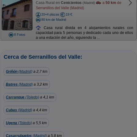
Casa Rural en
Cenicientos
a
50 km
de
(Madrid)
Serranillos del Valle (Madrid)
20+4 plazas
19 €
80 km de Madrid
Casa rural divida en 4 alojamientos rurales con
capacidad para 5 personas y dedicado cada uno de ellos
8 Fotos
a una estación del año, siguiendo la ...
Cerca de Serranillos del Valle:
Griñón
(Madrid)
a 2,7 km
Batres
(Madrid)
a 3,2 km
Carranque
(Toledo)
a 4,1 km
Cubas
(Madrid)
a 4,4 km
Ugena
(Toledo)
a 5,5 km
Casarrubuelos
(Madrid)
a 5,8 km