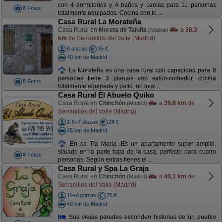
con 4 dormitorios y 4 baños y camas para 11 personas
8 Fotos
totalmente equipados. Cocina con to ...
Casa Rural La Morateña
Casa Rural en
Morata de Tajuña
a
38,3
(Madrid)
km
de Serranillos del Valle (Madrid)
8 plazas
35 €
40 km de Madrid
La Morateña es una casa rural con capacidad para 8
personas tiene 3 plantas con salón-comedor, cocina
8 Fotos
totalmente equipada y patio, un total ...
Casa Rural El Abuelo Quiko
Casa Rural en
Chinchón
a
39,8 km
de
(Madrid)
Serranillos del Valle (Madrid)
2-8+7 plazas
28 €
45 km de Madrid
En ca Tía María. Es un apartamento super amplio,
situado en la parte baja de la casa, perfecto para cuatro
8 Fotos
personas. Según entras tienes el ...
Casa Rural y Spa La Graja
Casa Rural en
Chinchón
a
40,1 km
de
(Madrid)
Serranillos del Valle (Madrid)
16+4 plazas
25 €
43 km de Madrid
Sus viejas paredes esconden historias de un pueblo