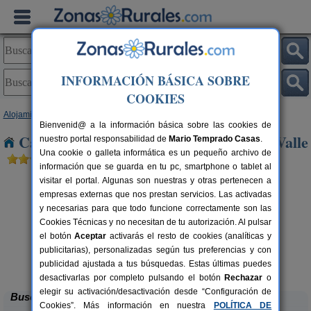
INFORMACIÓN BÁSICA SOBRE
COOKIES
Alojamientos
>
Madrid
> Serranillos del Valle
Bienvenid@ a la información básica sobre las cookies de
Casas Rurales cerca de Serranillos del Valle
nuestro portal responsabilidad de
Mario Temprado Casas
.
Una cookie o galleta informática es un pequeño archivo de
información que se guarda en tu pc, smartphone o tablet al
visitar el portal. Algunas son nuestras y otras pertenecen a
empresas externas que nos prestan servicios. Las activadas
y necesarias para que todo funcione correctamente son las
Cookies Técnicas y no necesitan de tu autorización. Al pulsar
el botón
Aceptar
activarás el resto de cookies (analíticas y
publicitarias), personalizadas según tus preferencias y con
Posada El Campanario
rs.
20+4 pers.
 €
37 €
publicidad ajustada a tus búsquedas. Estas últimas puedes
Rascafría (Madrid)
desde
desactivarlas por completo pulsando el botón
Rechazar
o
elegir su activación/desactivación desde “Configuración de
Buscar
Cookies”. Más información en nuestra
POLÍTICA DE