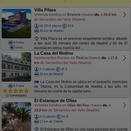
Villa Pilara
Vivienda turística en
Brunete
a
26,6 km
(Madrid)
de Serranillos del Valle (Madrid)
18-20+2 plazas
24 €
35 km de Madrid
Villa Pilara es un precioso alojamiento turístico situado
8 Fotos
a tan solo 30 minutos del centro de Madrid y 30 de El
Video
escorial en plena cuenca del ...
La Casa del Molino
Apartamentos Rurales en
Titulcia
a
27,6
(Madrid)
km
de Serranillos del Valle (Madrid)
2+2 plazas
35 €
30 km de Madrid
La Casa del Molino se ubica en el pequeño municipio
8 Fotos
de Titulcia, en la Comunidad de Madrid a tan sólo 40
minutos en coche de la capital pero ...
(1 comentario)
El Estanque de Olías
Vivienda turística en
Olías del Rey
a
(Toledo)
29,8 km
de Serranillos del Valle (Madrid)
6-11 plazas
30 €
12 km de Toledo
El Estanque de Olías es una casa pareada que cuenta