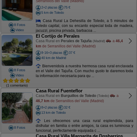
Serranillos del Valle (Madrid)
2+2 plazas
75 €
5 km de Toledo
Casa Rural La Dehesilla de Toledo, a 5 minutos de
8 Fotos
Toledo capital, con su encanto especial toda de madera,
Video
jacuzzi, piscina privada, barbacoa ...
El Cortijo de Perales
Casa Rural en
Perales de Tajuña
a
46,4
(Madrid)
km
de Serranillos del Valle (Madrid)
8-16+3 plazas
37 €
40 km de Madrid
Bienvenido/a a nuestra hermosa casa rural enclavada
8 Fotos
en el Valle del Tajuña. Con mucho gusto te daremos toda
Video
la información necesaria para qu ...
(1 comentario)
Casa Rural Fuenteflor
Casa Rural en
Burguillos de Toledo
a
(Toledo)
46,7 km
de Serranillos del Valle (Madrid)
8+2 plazas
32 €
13 km de Toledo
Les ofrecemos una casa rural esplendida, para
disfrutar en familia o entre amigos, la casa es luminosa y
8 Fotos
funcional, perfectamente equipada c ...
Casa Rural Villa Margarita de Dosbarrios