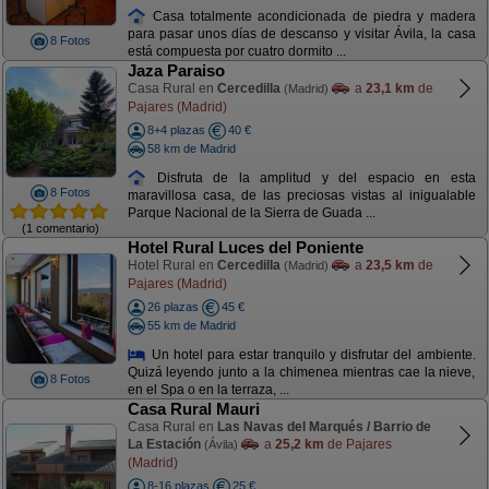
Casa totalmente acondicionada de piedra y madera
para pasar unos días de descanso y visitar Ávila, la casa
8 Fotos
está compuesta por cuatro dormito ...
Jaza Paraiso
Casa Rural en
Cercedilla
a
23,1 km
de
(Madrid)
Pajares (Madrid)
8+4 plazas
40 €
58 km de Madrid
Disfruta de la amplitud y del espacio en esta
8 Fotos
maravillosa casa, de las preciosas vistas al inigualable
Parque Nacional de la Sierra de Guada ...
(1 comentario)
Hotel Rural Luces del Poniente
Hotel Rural en
Cercedilla
a
23,5 km
de
(Madrid)
Pajares (Madrid)
26 plazas
45 €
55 km de Madrid
Un hotel para estar tranquilo y disfrutar del ambiente.
Quizá leyendo junto a la chimenea mientras cae la nieve,
8 Fotos
en el Spa o en la terraza, ...
Casa Rural Mauri
Casa Rural en
Las Navas del Marqués / Barrio de
La Estación
a
25,2 km
de Pajares
(Ávila)
(Madrid)
8-16 plazas
25 €