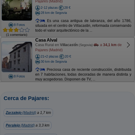
Pajares (Madrid)
2-12 plazas
28 €
28 km de Segovia
Es una casa antigua de labranza, del año 1786,
8 Fotos
situada en el centro de Villacastin, reformada conservando
todo el valor arquitectónico de la ...
(1 comentario)
Casa Alval
Casa Rural en
Villacastín
a
34,1 km
de
(Segovia)
Pajares (Madrid)
21+2 plazas
20 €
30 km de Segovia
Preciosa casa de reciente construcción, distribuida
en 7 habitaciones, todas decoradas de manera distinta y
8 Fotos
muy acogedoras. Disponen de TV, ...
Cerca de Pajares:
Zarzalejo
(Madrid)
a 1,7 km
Peralejo
(Madrid)
a 3,3 km