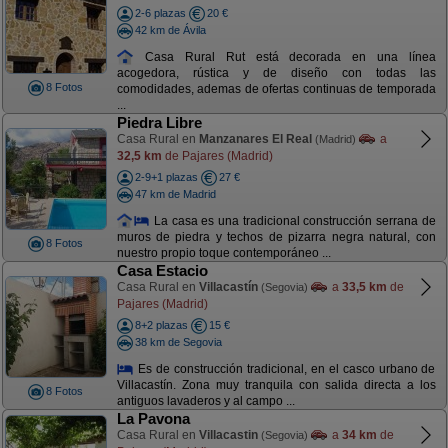
2-6 plazas
20 €
42 km de Ávila
Casa Rural Rut está decorada en una línea
acogedora, rústica y de diseño con todas las
8 Fotos
comodidades, ademas de ofertas continuas de temporada
...
Piedra Libre
Casa Rural en
Manzanares El Real
a
(Madrid)
32,5 km
de Pajares (Madrid)
2-9+1 plazas
27 €
47 km de Madrid
La casa es una tradicional construcción serrana de
muros de piedra y techos de pizarra negra natural, con
8 Fotos
nuestro propio toque contemporáneo ...
Casa Estacio
Casa Rural en
Villacastín
a
33,5 km
de
(Segovia)
Pajares (Madrid)
8+2 plazas
15 €
38 km de Segovia
Es de construcción tradicional, en el casco urbano de
Villacastín. Zona muy tranquila con salida directa a los
8 Fotos
antiguos lavaderos y al campo ...
La Pavona
Casa Rural en
Villacastin
a
34 km
de
(Segovia)