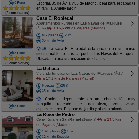
8 Fotos
Escorial, 35 de Ávila y 80 de Madrid. Ideal para escapadas
en familia. Amplio jardín ...
(2 comentarios)
Casa El Robledal
Apartamentos Rurales en
Las Navas del Marqués
a
16,6 km
de Pajares (Madrid)
(Ávila)
8+2 plazas
20 €
35 km de Ávila
La casa El Robledal está situada en un marco
8 Fotos
incomparable del turístico pueblo Las Navas del Marqués.
Ubicada en una urbanización de chalets ...
(3 comentarios)
La Dehesa
Vivienda turística en
Las Navas del Marqués
(Ávila)
a
17,1 km
de Pajares (Madrid)
9 plazas
26 €
35 km de Ávila
Chalet independiente en un urbanización muy
tranquila rodeado de naturaleza, con vistas
8 Fotos
espectaculares. Dispone de jardín y piscina privada, ...
La Rosa de Pedro
Casa Rural en
San Rafael
a
19,5 km
(Segovia)
de Pajares (Madrid)
10+5 plazas
16 €
32 km de Segovia