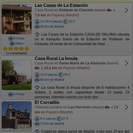
Las Casas de La Estación
Casa Rural en
Robledo de Chavela
a
(Madrid)
7,6 km
de Pajares (Madrid)
12-24+4 plazas
30 €
45 km de Madrid
Las Casas de la Estación CASA DE PALOMA situada
8 Fotos
en el tranquilo barrio de la Estación de Robledo de
Video
Chavela. Al oeste de la Comunidad de Mad ...
(1 comentario)
Casa Rural La Ínsula
Casa Rural en
Santa María de La Alameda
(Madrid)
a
10,1 km
de Pajares (Madrid)
12+3 plazas
35 €
80 km de Madrid
La casa Rural la Insula dispone de 6 habitaciones 4
dobles, 2 suites, con capacidad desde 12 hasta 15
8 Fotos
personas. Además cuenta con todo tipo ...
El Corralillo
Vivienda turística en
Las Herreras
a
13
(Madrid)
km
de Pajares (Madrid)
8+1 plazas
27 €
73 km de Madrid
Chalet en plena sierra de Madrid. A tan solo 25 km del