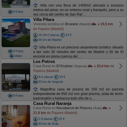
Villa con una finca de 1400m2 ubicada a escasos
metros del pinar, en un entorno rural y tranquilo, pero a su
8 Fotos
vez cerca del centro de San Raf ...
Villa Pilara
Vivienda turística en
Brunete
a
19,5 km
(Madrid)
de Pajares (Madrid)
18-20+2 plazas
24 €
35 km de Madrid
Villa Pilara es un precioso alojamiento turístico situado
8 Fotos
a tan solo 30 minutos del centro de Madrid y 30 de El
Video
escorial en plena cuenca del ...
Los Potros
Casa Rural en
El Espinar
a
20,4 km
de
(Segovia)
Pajares (Madrid)
8+2 plazas
30 €
33 km de Segovia
Magnífica casa de pizarra de 250 m2 en parcela
independiente de 950 m2 con gran piscina, pista de tenis-
8 Fotos
badmingtón y barbacoa todo ello de u ...
Casa Rural Naranja
Casa Rural en
Navalperal de Pinares
a
(Ávila)
21,9 km
de Pajares (Madrid)
2-8 plazas
25 €
30 km de Ávila