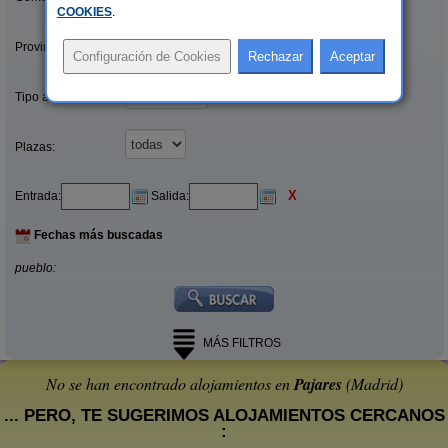
COOKIES
.
Provincias/Islas:
Tipo alquiler:
Plazas:
X
Entrada:
Salida:
Fechas más buscadas
pueblo:
MÁS FILTROS
No se han encontrado alojamientos en
Pajares
(Madrid)
... PERO, TE SUGERIMOS ALOJAMIENTOS CERCANOS
: