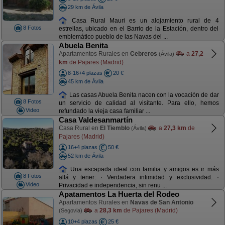
29 km de Ávila
Casa Rural Mauri es un alojamiento rural de 4
8 Fotos
estrellas, ubicado en el Barrio de la Estación, dentro del
emblemático pueblo de las Navas del ...
Abuela Benita
Apartamentos Rurales en
Cebreros
a
27,2
(Ávila)
km
de Pajares (Madrid)
8-16+4 plazas
20 €
45 km de Ávila
Las casas Abuela Benita nacen con la vocación de dar
8 Fotos
un servicio de calidad al visitante. Para ello, hemos
Video
refundado la vieja casa familiar ...
Casa Valdesanmartín
Casa Rural en
El Tiemblo
a
27,3 km
de
(Ávila)
Pajares (Madrid)
16+4 plazas
50 €
52 km de Ávila
Una escapada ideal con familia y amigos es ir más
8 Fotos
allá y tener: · Verdadera intimidad y exclusividad. ·
Video
Privacidad e independencia, sin renu ...
Apatamentos La Huerta del Rodeo
Apartamentos Rurales en
Navas de San Antonio
a
28,3 km
de Pajares (Madrid)
(Segovia)
10+4 plazas
25 €