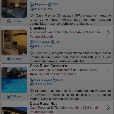
4-9 plazas
30 €
24 km de Ávila
Casa Piscina Climatizada SPA, situada en entorno
rural, es el lugar idóneo para los que busquen
8 Fotos
tranquilidad, hacer senderismo y relajarse, ...
Chivitiles
Apartamento en
El Tiemblo
a
31,6 km
de
(Ávila)
Pajares (Madrid)
2-4+1 plazas
20 €
42 km de Ávila
Precioso y acogedor alojamiento situado en el casco
urbano de un pueblo con mucho ambiente y a la vez
8 Fotos
rodeado de parajes naturales perfectos ...
Casa Rural Cascorro
Casa Rural en
San Bartolomé de Pinares
(Ávila)
a
31,7 km
de Pajares (Madrid)
8-12+1 plazas
30 €
24 km de Ávila
Situada en el centro de San Bartolome de Pinares, de
la provincia de Ávila, a 25 km de ésta y a 100 km de
8 Fotos
Madrid. Casa a estrenar, con capac ...
Casa Rural Rut
Casa Rural en
El Tiemblo
a
31,9 km
de
(Ávila)
Pajares (Madrid)