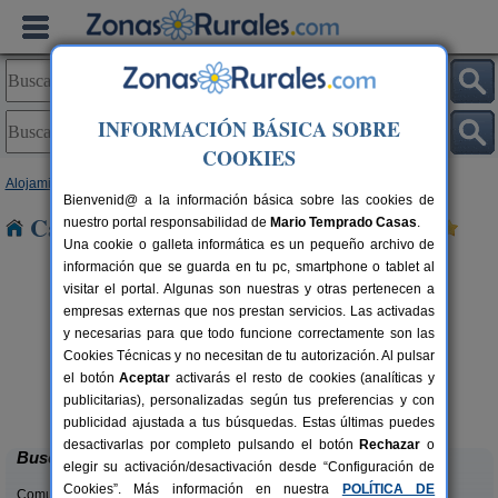
INFORMACIÓN BÁSICA SOBRE
COOKIES
Alojamientos
>
Madrid
> Pajares
Bienvenid@ a la información básica sobre las cookies de
Casas Rurales cerca de Pajares
nuestro portal responsabilidad de
Mario Temprado Casas
.
Una cookie o galleta informática es un pequeño archivo de
información que se guarda en tu pc, smartphone o tablet al
visitar el portal. Algunas son nuestras y otras pertenecen a
empresas externas que nos prestan servicios. Las activadas
y necesarias para que todo funcione correctamente son las
Cookies Técnicas y no necesitan de tu autorización. Al pulsar
el botón
Aceptar
activarás el resto de cookies (analíticas y
La Abubilla
rs.
19 pers.
publicitarias), personalizadas según tus preferencias y con
 €
26 €
Valdelaguna (Madrid)
desde
publicidad ajustada a tus búsquedas. Estas últimas puedes
desactivarlas por completo pulsando el botón
Rechazar
o
Buscar
elegir su activación/desactivación desde “Configuración de
Cookies”. Más información en nuestra
POLÍTICA DE
Comunidades: