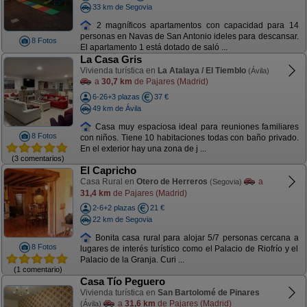
33 km de Segovia
2 magníficos apartamentos con capacidad para 14
personas en Navas de San Antonio ideles para descansar.
8 Fotos
El apartamento 1 está dotado de saló ...
La Casa Gris
Vivienda turística en
La Atalaya / El Tiemblo
(Ávila)
a
30,7 km
de Pajares (Madrid)
6-26+3 plazas
37 €
49 km de Ávila
Casa muy espaciosa ideal para reuniones familiares
8 Fotos
con niños. Tiene 10 habitaciones todas con baño privado.
En el exterior hay una zona de j ...
(3 comentarios)
El Capricho
Casa Rural en
Otero de Herreros
a
(Segovia)
31,4 km
de Pajares (Madrid)
2-6+2 plazas
21 €
22 km de Segovia
Bonita casa rural para alojar 5/7 personas cercana a
8 Fotos
lugares de interés turístico como el Palacio de Riofrío y el
Palacio de la Granja. Curi ...
(1 comentario)
Casa Tío Peguero
Vivienda turística en
San Bartolomé de Pinares
a
31,6 km
de Pajares (Madrid)
(Ávila)