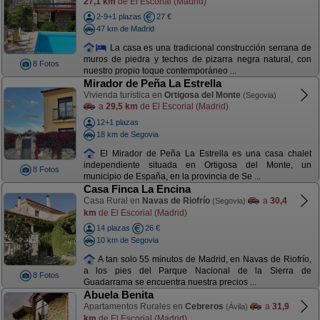
27,1 km
de El Escorial (Madrid)
2-9+1 plazas
27 €
47 km de Madrid
La casa es una tradicional construcción serrana de
muros de piedra y techos de pizarra negra natural, con
8 Fotos
nuestro propio toque contemporáneo ...
Mirador de Peña La Estrella
Vivienda turística en
Ortigosa del Monte
(Segovia)
a
29,5 km
de El Escorial (Madrid)
12+1 plazas
18 km de Segovia
El Mirador de Peña La Estrella es una casa chalet
independiente situada en Ortigosa del Monte, un
8 Fotos
municipio de España, en la provincia de Se ...
Casa Finca La Encina
Casa Rural en
Navas de Riofrío
a
30,4
(Segovia)
km
de El Escorial (Madrid)
14 plazas
26 €
10 km de Segovia
A tan solo 55 minutos de Madrid, en Navas de Riofrío,
a los pies del Parque Nacional de la Sierra de
8 Fotos
Guadarrama se encuentra nuestra precios ...
Abuela Benita
Apartamentos Rurales en
Cebreros
a
31,9
(Ávila)
km
de El Escorial (Madrid)