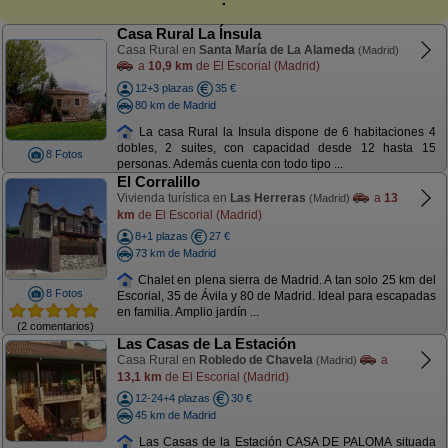
Casa Rural La Ínsula
Casa Rural en
Santa María de La Alameda
(Madrid)
a
10,9 km
de El Escorial (Madrid)
12+3 plazas
35 €
80 km de Madrid
La casa Rural la Insula dispone de 6 habitaciones 4
dobles, 2 suites, con capacidad desde 12 hasta 15
8 Fotos
personas. Además cuenta con todo tipo ...
El Corralillo
Vivienda turística en
Las Herreras
a
13
(Madrid)
km
de El Escorial (Madrid)
8+1 plazas
27 €
73 km de Madrid
Chalet en plena sierra de Madrid. A tan solo 25 km del
8 Fotos
Escorial, 35 de Ávila y 80 de Madrid. Ideal para escapadas
en familia. Amplio jardín ...
(2 comentarios)
Las Casas de La Estación
Casa Rural en
Robledo de Chavela
a
(Madrid)
13,1 km
de El Escorial (Madrid)
12-24+4 plazas
30 €
45 km de Madrid
Las Casas de la Estación CASA DE PALOMA situada