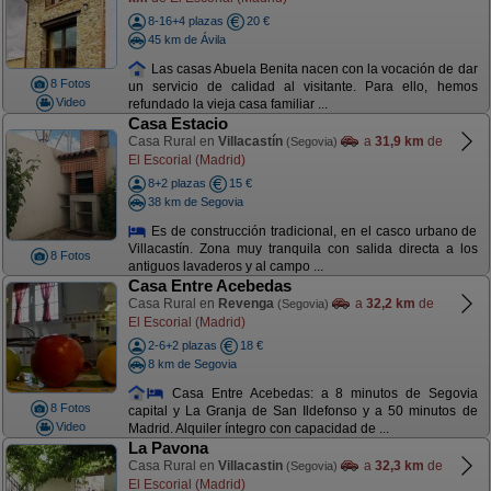
8-16+4 plazas
20 €
45 km de Ávila
Las casas Abuela Benita nacen con la vocación de dar
8 Fotos
un servicio de calidad al visitante. Para ello, hemos
Video
refundado la vieja casa familiar ...
Casa Estacio
Casa Rural en
Villacastín
a
31,9 km
de
(Segovia)
El Escorial (Madrid)
8+2 plazas
15 €
38 km de Segovia
Es de construcción tradicional, en el casco urbano de
Villacastín. Zona muy tranquila con salida directa a los
8 Fotos
antiguos lavaderos y al campo ...
Casa Entre Acebedas
Casa Rural en
Revenga
a
32,2 km
de
(Segovia)
El Escorial (Madrid)
2-6+2 plazas
18 €
8 km de Segovia
Casa Entre Acebedas: a 8 minutos de Segovia
8 Fotos
capital y La Granja de San Ildefonso y a 50 minutos de
Video
Madrid. Alquiler íntegro con capacidad de ...
La Pavona
Casa Rural en
Villacastin
a
32,3 km
de
(Segovia)
El Escorial (Madrid)