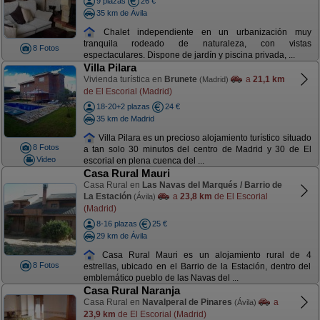
9 plazas
26 €
35 km de Ávila
Chalet independiente en un urbanización muy
tranquila rodeado de naturaleza, con vistas
8 Fotos
espectaculares. Dispone de jardín y piscina privada, ...
Villa Pilara
Vivienda turística en
Brunete
a
21,1 km
(Madrid)
de El Escorial (Madrid)
18-20+2 plazas
24 €
35 km de Madrid
Villa Pilara es un precioso alojamiento turístico situado
8 Fotos
a tan solo 30 minutos del centro de Madrid y 30 de El
Video
escorial en plena cuenca del ...
Casa Rural Mauri
Casa Rural en
Las Navas del Marqués / Barrio de
La Estación
a
23,8 km
de El Escorial
(Ávila)
(Madrid)
8-16 plazas
25 €
29 km de Ávila
Casa Rural Mauri es un alojamiento rural de 4
8 Fotos
estrellas, ubicado en el Barrio de la Estación, dentro del
emblemático pueblo de las Navas del ...
Casa Rural Naranja
Casa Rural en
Navalperal de Pinares
a
(Ávila)
23,9 km
de El Escorial (Madrid)