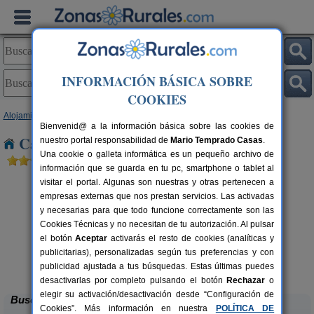
INFORMACIÓN BÁSICA SOBRE
COOKIES
Alojamientos
>
Madrid
> El Escorial
Bienvenid@ a la información básica sobre las cookies de
Casas Rurales cerca de El Escorial
nuestro portal responsabilidad de
Mario Temprado Casas
.
Una cookie o galleta informática es un pequeño archivo de
información que se guarda en tu pc, smartphone o tablet al
visitar el portal. Algunas son nuestras y otras pertenecen a
empresas externas que nos prestan servicios. Las activadas
y necesarias para que todo funcione correctamente son las
Cookies Técnicas y no necesitan de tu autorización. Al pulsar
el botón
Aceptar
activarás el resto de cookies (analíticas y
publicitarias), personalizadas según tus preferencias y con
Casa Rural Los Espinares
A
rs.
20+7 pers.
 €
40 €
publicidad ajustada a tus búsquedas. Estas últimas puedes
Rascafría (Madrid)
desde
desactivarlas por completo pulsando el botón
Rechazar
o
elegir su activación/desactivación desde “Configuración de
Buscar
Cookies”. Más información en nuestra
POLÍTICA DE