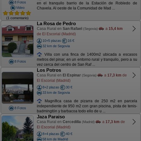
8 Fotos
en el tranquilo barrio de la Estación de Robledo de
Video
Chavela. Al oeste de la Comunidad de Mad ...
(1 comentario)
La Rosa de Pedro
Casa Rural en
San Rafael
a
15,4 km
(Segovia)
de El Escorial (Madrid)
10+5 plazas
16 €
32 km de Segovia
Villa con una finca de 1400m2 ubicada a escasos
metros del pinar, en un entorno rural y tranquilo, pero a su
8 Fotos
vez cerca del centro de San Raf ...
Los Potros
Casa Rural en
El Espinar
a
17,3 km
de
(Segovia)
El Escorial (Madrid)
8+2 plazas
30 €
33 km de Segovia
Magnífica casa de pizarra de 250 m2 en parcela
independiente de 950 m2 con gran piscina, pista de tenis-
8 Fotos
badmingtón y barbacoa todo ello de u ...
Jaza Paraiso
Casa Rural en
Cercedilla
a
17,3 km
de
(Madrid)
El Escorial (Madrid)
8+4 plazas
40 €
58 km de Madrid