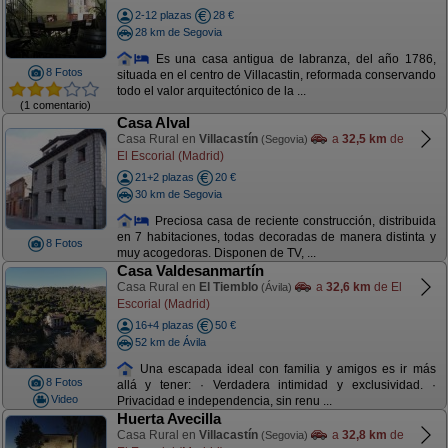
2-12 plazas
28 €
28 km de Segovia
Es una casa antigua de labranza, del año 1786,
8 Fotos
situada en el centro de Villacastin, reformada conservando
todo el valor arquitectónico de la ...
(1 comentario)
Casa Alval
Casa Rural en
Villacastín
a
32,5 km
de
(Segovia)
El Escorial (Madrid)
21+2 plazas
20 €
30 km de Segovia
Preciosa casa de reciente construcción, distribuida
en 7 habitaciones, todas decoradas de manera distinta y
8 Fotos
muy acogedoras. Disponen de TV, ...
Casa Valdesanmartín
Casa Rural en
El Tiemblo
a
32,6 km
de El
(Ávila)
Escorial (Madrid)
16+4 plazas
50 €
52 km de Ávila
Una escapada ideal con familia y amigos es ir más
8 Fotos
allá y tener: · Verdadera intimidad y exclusividad. ·
Video
Privacidad e independencia, sin renu ...
Huerta Avecilla
Casa Rural en
Villacastín
a
32,8 km
de
(Segovia)