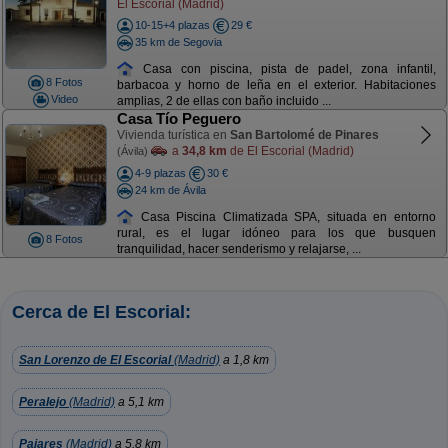
El Escorial (Madrid)
10-15+4 plazas
29 €
35 km de Segovia
Casa con piscina, pista de padel, zona infantil,
8 Fotos
barbacoa y horno de leña en el exterior. Habitaciones
Video
amplias, 2 de ellas con baño incluido ...
Casa Tío Peguero
Vivienda turística en
San Bartolomé de Pinares
a
34,8 km
de El Escorial (Madrid)
(Ávila)
4-9 plazas
30 €
24 km de Ávila
Casa Piscina Climatizada SPA, situada en entorno
rural, es el lugar idóneo para los que busquen
8 Fotos
tranquilidad, hacer senderismo y relajarse, ...
Cerca de El Escorial:
San Lorenzo de El Escorial
(Madrid)
a 1,8 km
Peralejo
(Madrid)
a 5,1 km
Pajares
(Madrid)
a 5,8 km