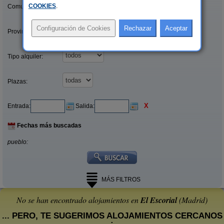
COOKIES
.
Comunidades:
Provincias/Islas:
Tipo alquiler:
Plazas:
X
Entrada:
Salida:
Fechas más buscadas
pueblo:
MÁS FILTROS
No se han encontrado alojamientos en
El Escorial
(Madrid)
... PERO, TE SUGERIMOS ALOJAMIENTOS CERCANOS
: