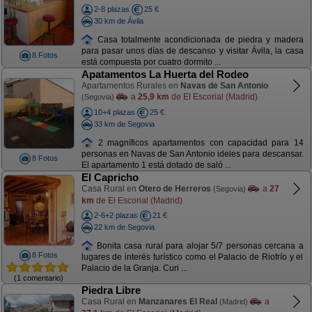
2-8 plazas
25 €
30 km de Ávila
Casa totalmente acondicionada de piedra y madera
para pasar unos días de descanso y visitar Ávila, la casa
8 Fotos
está compuesta por cuatro dormito ...
Apatamentos La Huerta del Rodeo
Apartamentos Rurales en
Navas de San Antonio
a
25,9 km
de El Escorial (Madrid)
(Segovia)
10+4 plazas
25 €
33 km de Segovia
2 magníficos apartamentos con capacidad para 14
personas en Navas de San Antonio ideles para descansar.
8 Fotos
El apartamento 1 está dotado de saló ...
El Capricho
Casa Rural en
Otero de Herreros
a
27
(Segovia)
km
de El Escorial (Madrid)
2-6+2 plazas
21 €
22 km de Segovia
Bonita casa rural para alojar 5/7 personas cercana a
8 Fotos
lugares de interés turístico como el Palacio de Riofrío y el
Palacio de la Granja. Curi ...
(1 comentario)
Piedra Libre
Casa Rural en
Manzanares El Real
a
(Madrid)