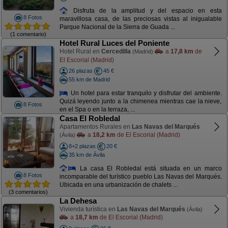
Disfruta de la amplitud y del espacio en esta
8 Fotos
maravillosa casa, de las preciosas vistas al inigualable
Parque Nacional de la Sierra de Guada ...
(1 comentario)
Hotel Rural Luces del Poniente
Hotel Rural en
Cercedilla
a
17,8 km
de
(Madrid)
El Escorial (Madrid)
26 plazas
45 €
55 km de Madrid
Un hotel para estar tranquilo y disfrutar del ambiente.
Quizá leyendo junto a la chimenea mientras cae la nieve,
8 Fotos
en el Spa o en la terraza, ...
Casa El Robledal
Apartamentos Rurales en
Las Navas del Marqués
a
18,2 km
de El Escorial (Madrid)
(Ávila)
8+2 plazas
20 €
35 km de Ávila
La casa El Robledal está situada en un marco
8 Fotos
incomparable del turístico pueblo Las Navas del Marqués.
Ubicada en una urbanización de chalets ...
(3 comentarios)
La Dehesa
Vivienda turística en
Las Navas del Marqués
(Ávila)
a
18,7 km
de El Escorial (Madrid)